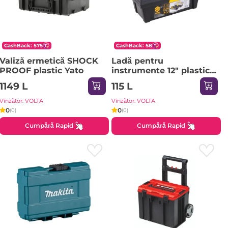
CashBack: 575
CashBack: 58
Valiză ermetică SHOCK
Ladă pentru
PROOF plastic Yato
instrumente 12" plastic
Vorel
1149 L
115 L
Vînzător: VOLTA
Vînzător: VOLTA
0
0
(0)
(0)
Cumpără Rapid
Cumpără Rapid