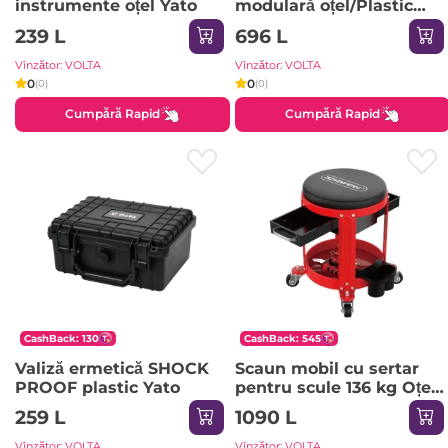
instrumente oțel Yato
modulară oțel/Plastic
Vorel
239 L
696 L
Vînzător: VOLTA
Vînzător: VOLTA
0
0
(0)
(0)
Cumpără Rapid
Cumpără Rapid
CashBack: 130
CashBack: 545
Valiză ermetică SHOCK
Scaun mobil cu sertar
PROOF plastic Yato
pentru scule 136 kg Oțel
XIANFENG
259 L
1090 L
Vînzător: VOLTA
Vînzător: VOLTA