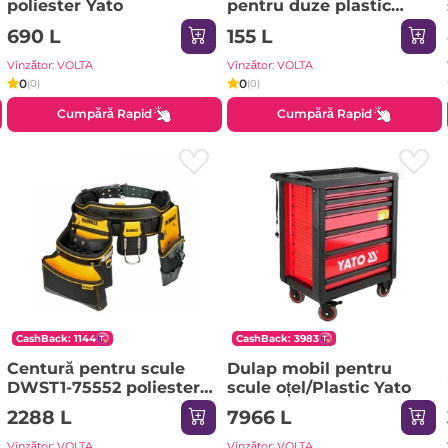
poliester Yato
pentru duze plastic
Makita
690 L
155 L
Vînzător: VOLTA
Vînzător: VOLTA
0
0
(0)
(0)
Cumpără Rapid
Cumpără Rapid
CashBack: 1144
CashBack: 3983
Centură pentru scule
Dulap mobil pentru
DWST1-75552 poliester
scule oțel/Plastic Yato
DeWALT
2288 L
7966 L
Vînzător: VOLTA
Vînzător: VOLTA