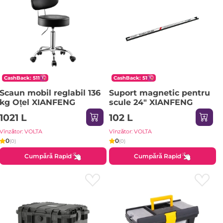
CashBack: 511
CashBack: 51
Scaun mobil reglabil 136
Suport magnetic pentru
kg Oțel XIANFENG
scule 24" XIANFENG
1021 L
102 L
Vînzător: VOLTA
Vînzător: VOLTA
0
0
(0)
(0)
Cumpără Rapid
Cumpără Rapid