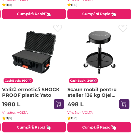
0
0
(0)
(0)
Cumpără Rapid
Cumpără Rapid
CashBack: 990
CashBack: 249
Valiză ermetică SHOCK
Scaun mobil pentru
PROOF plastic Yato
atelier 136 kg Oțel
XIANFENG
1980 L
498 L
Vînzător: VOLTA
Vînzător: VOLTA
0
0
(0)
(0)
Cumpără Rapid
Cumpără Rapid