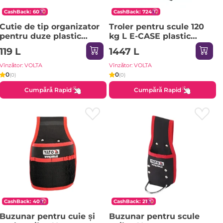
CashBack: 60
CashBack: 724
Cutie de tip organizator
Troler pentru scule 120
pentru duze plastic
kg L E-CASE plastic
Makita
Einhell
119 L
1447 L
Vînzător: VOLTA
Vînzător: VOLTA
0
0
(0)
(0)
Cumpără Rapid
Cumpără Rapid
CashBack: 40
CashBack: 21
Buzunar pentru cuie și
Buzunar pentru scule