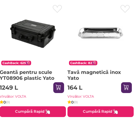
CashBack: 625
CashBack: 82
Geantă pentru scule
Tavă magnetică inox
YT08906 plastic Yato
Yato
1249 L
164 L
Vînzător: VOLTA
Vînzător: VOLTA
0
0
(0)
(0)
Cumpără Rapid
Cumpără Rapid