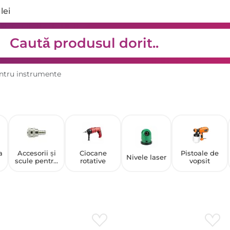
lei
ntru instrumente
a
Accesorii și
Ciocane
Pistoale de
Nivele laser
scule pentru
rotative
vopsit
scule
pneumatice