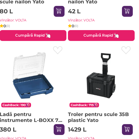
scule nailon Yato
nailon Yato
80 L
42 L
Vînzător: VOLTA
Vînzător: VOLTA
0
0
(0)
(0)
Cumpără Rapid
Cumpără Rapid
CashBack: 190
CashBack: 715
Ladă pentru
Troler pentru scule 35B
instrumente L-BOXX 72
plastic Yato
BL plastic Bosch
380 L
1429 L
Vînzător: VOLTA
Vînzător: VOLTA