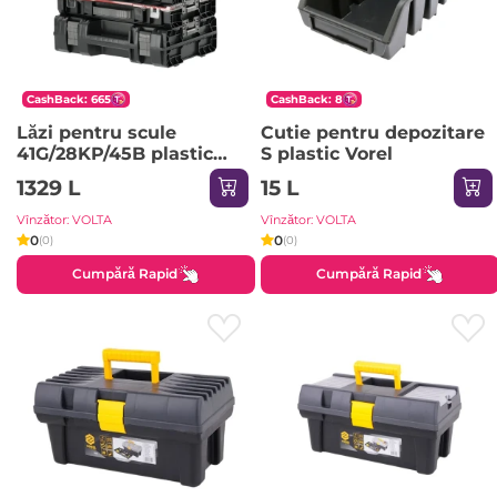
CashBack: 665
CashBack: 8
Lăzi pentru scule
Cutie pentru depozitare
41G/28KP/45B plastic
S plastic Vorel
Yato
1329 L
15 L
Vînzător: VOLTA
Vînzător: VOLTA
0
0
(0)
(0)
Cumpără Rapid
Cumpără Rapid