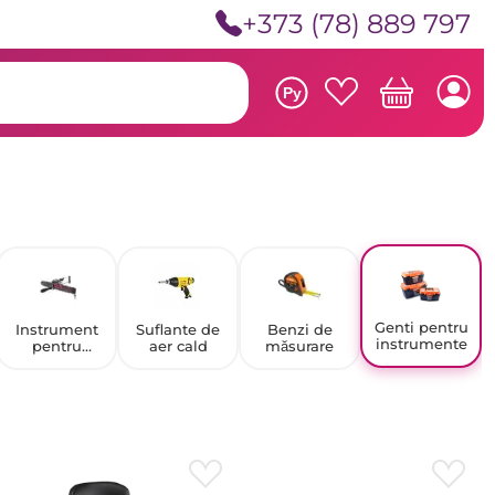
+373 (78) 889 797
Ру
Genti pentru
Instrument
Suflante de
Benzi de
instrumente
pentru
aer cald
măsurare
ascuțirea
drujbelor și a
ferăstraielor
pe benzină