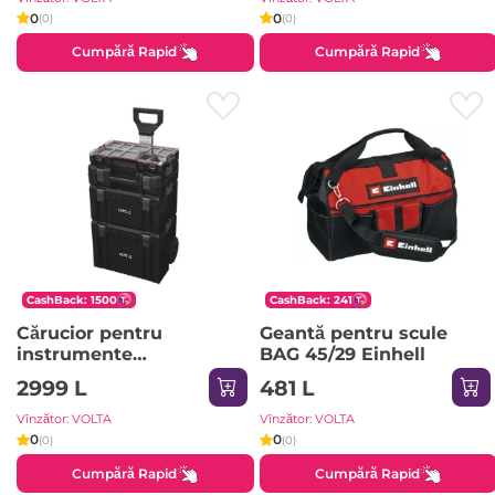
0
0
(0)
(0)
Cumpără Rapid
Cumpără Rapid
CashBack: 1500
CashBack: 241
Cărucior pentru
Geantă pentru scule
instrumente
BAG 45/29 Einhell
35B/23B/41G/28W Plastic
2999 L
481 L
Yato
Vînzător: VOLTA
Vînzător: VOLTA
0
0
(0)
(0)
Cumpără Rapid
Cumpără Rapid