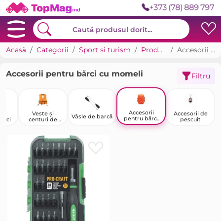
+373 (78) 889 797
Acasă
Categorii
Sport si turism
Produse pentru pescuit
Accesorii pentru bărci cu momeli
Accesorii pentru bărci cu momeli
Filtru
Accesorii
rii
Veste și
Accesorii de
Vâsle de barcă
pentru bărci
ărci
centuri de
pescuit
cu momeli
salvare