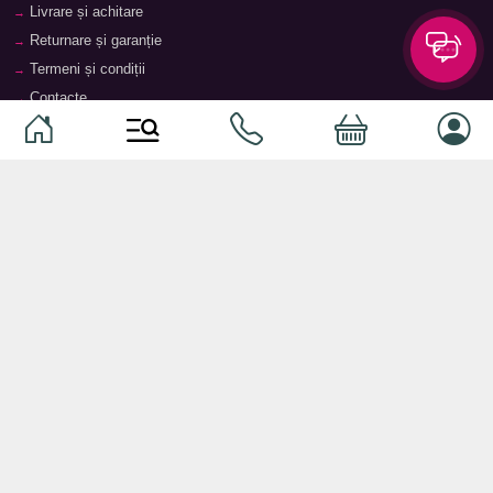
Livrare și achitare
Returnare și garanție
Termeni și condiții
Contacte
Magazine
Categorii
Categorii
Animale de companie
Componente
Vaucher TopMag
Echipamente de rețea
Audiotehnică
Echipamente server
Căști
Dormitor
Smartphone-uri
Living
Smart watch-uri
Bucătărie
Telefoane mobile
Hol
Ochelari inteligenți
Cameră copii
Software
Birou și cabinet
Periferice
Sisteme de depozitare, rafturi,