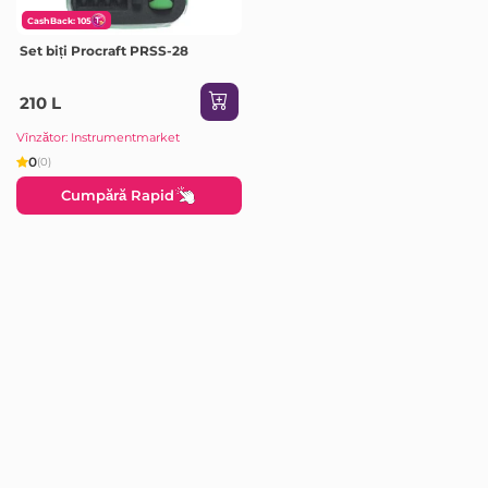
CashBack: 105
Set biți Procraft PRSS-28
210 L
Vînzător: Instrumentmarket
0
(0)
Cumpără Rapid