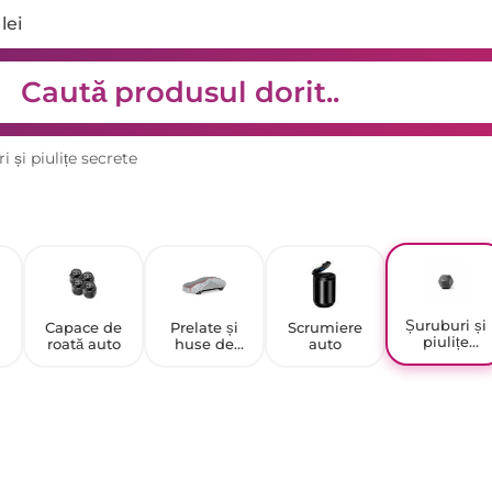
lei
i și piulițe secrete
Șuruburi și
Capace de
Prelate și
Scrumiere
piulițe
roată auto
huse de
auto
secrete
protecție