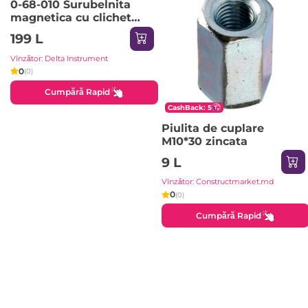
0-68-010 Surubelnita
magnetica cu clichet
Multibit 0-68-010
199 L
Vînzător: Delta Instrument
0
(0)
Cumpără Rapid
CashBack: 5
Piulita de cuplare
M10*30 zincata
9 L
Vînzător: Constructmarket.md
0
(0)
Cumpără Rapid