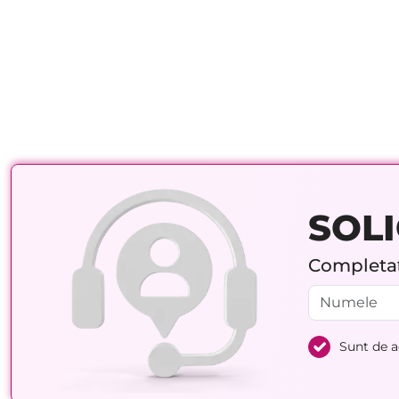
SOLI
Completați
Sunt de 