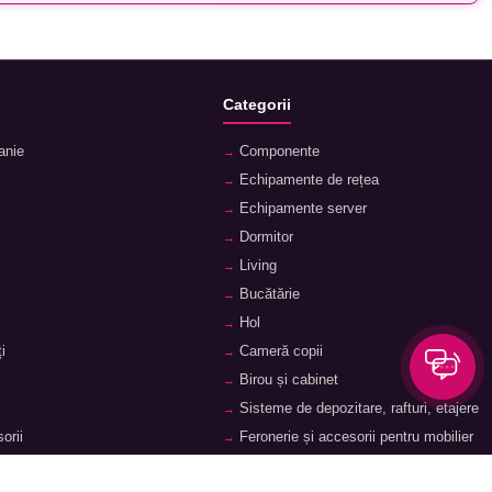
Categorii
anie
Componente
Echipamente de rețea
Echipamente server
Dormitor
Living
Bucătărie
Hol
i
Cameră copii
Birou și cabinet
Sisteme de depozitare, rafturi, etajere
orii
Feronerie și accesorii pentru mobilier
ii
Baie