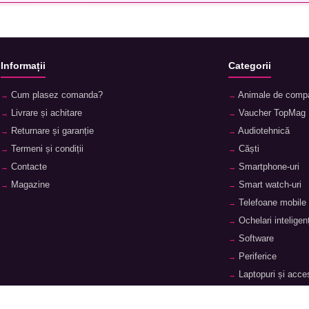
Informații
Categorii
Cum plasez comanda?
Animale de comp
Livrare și achitare
Vaucher TopMag
Returnare și garanție
Audiotehnică
Termeni și condiții
Căști
Contacte
Smartphone-uri
Magazine
Smart watch-uri
Telefoane mobile
Ochelari inteligenț
Software
Periferice
Laptopuri și acces
Tablete și accesor