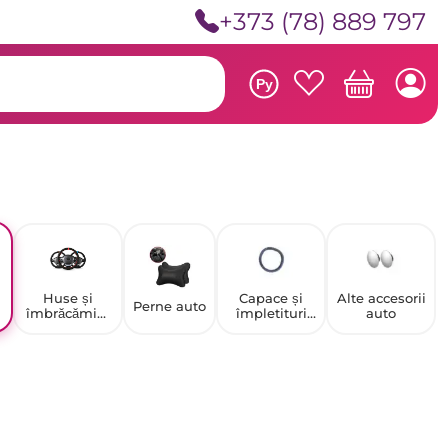
+373 (78) 889 797
Ру
Huse și
Capace și
Alte accesorii
Perne auto
îmbrăcămint
împletituri
auto
e pentru
pentru volan
volan