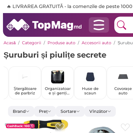
🔥 LIVRAREA GRATUITĂ - la comenzile de peste 1000 
Acasă
Categorii
Produse auto
Accesorii auto
Șurubur
Șuruburi și piulițe secrete
i
Ștergătoare
Organizatoar
Huse de
Covorașe
de parbriz
e și genți
scaun
auto
e
auto
Brand
Preț
Sortare
Vînzător
CashBack: 100