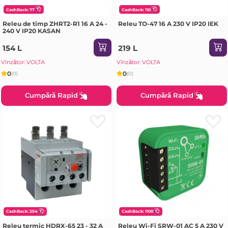
CashBack: 77
CashBack: 110
Releu de timp ZHRT2-R1 16 A 24 -
Releu TO-47 16 A 230 V IP20 IEK
240 V IP20 KASAN
154 L
219 L
Vînzător: VOLTA
Vînzător: VOLTA
0
0
(0)
(0)
Cumpără Rapid
Cumpără Rapid
CashBack: 254
CashBack: 1100
Releu termic HDRX-65 23 - 32 A
Releu Wi-Fi SRW-01 AC 5 A 230 V