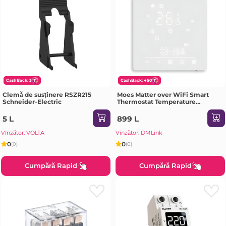
CashBack: 3
CashBack: 450
Clemă de susținere RSZR215
Moes Matter over WiFi Smart
Schneider-Electric
Thermostat Temperature
Controller Water/ Gas Boiler 5A,
White
5 L
899 L
Vînzător: VOLTA
Vînzător: DMLink
0
0
(0)
(0)
Cumpără Rapid
Cumpără Rapid