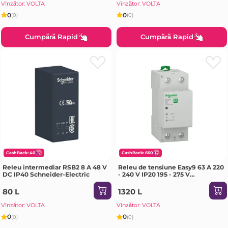
Vînzător: VOLTA
Vînzător: VOLTA
0
0
(0)
(0)
Cumpără Rapid
Cumpără Rapid
CashBack: 40
CashBack: 660
Releu intermediar RSB2 8 A 48 V
Releu de tensiune Easy9 63 A 220
DC IP40 Schneider-Electric
- 240 V IP20 195 - 275 V
Schneider-Electric
80 L
1320 L
Vînzător: VOLTA
Vînzător: VOLTA
0
0
(0)
(0)