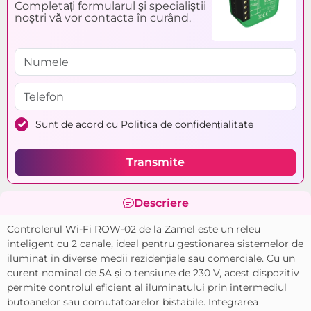
Completați formularul și specialiștii
Model:
ROW-02
noștri vă vor contacta în curând.
Dimensiuni (L x W x H x
47 x 47 x 23 mm
Ø):
Temperatura mediului
de la -10°С pînă la +55°С
ambiant la exploatare:
Greutatea:
0.02 kg
Sunt de acord cu
Politica de confidențialitate
Puterea (W):
750 W
Transmite
Descriere
Controlerul Wi-Fi ROW-02 de la Zamel este un releu
inteligent cu 2 canale, ideal pentru gestionarea sistemelor de
iluminat în diverse medii rezidențiale sau comerciale. Cu un
curent nominal de 5A și o tensiune de 230 V, acest dispozitiv
permite controlul eficient al iluminatului prin intermediul
butoanelor sau comutatoarelor bistabile. Integrarea