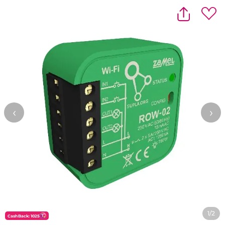
‹
›
1/2
CashBack: 1025