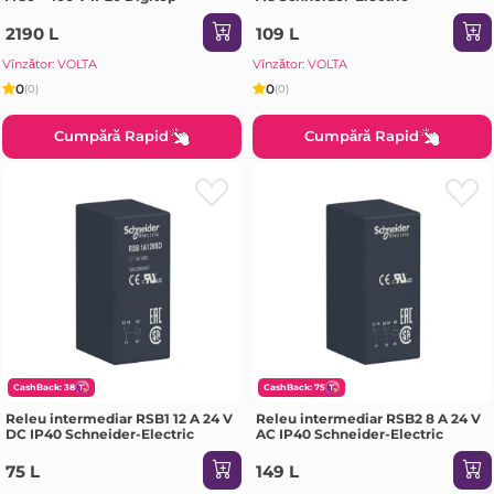
2190 L
109 L
Vînzător: VOLTA
Vînzător: VOLTA
0
0
(0)
(0)
Cumpără Rapid
Cumpără Rapid
CashBack: 38
CashBack: 75
Releu intermediar RSB1 12 A 24 V
Releu intermediar RSB2 8 A 24 V
DC IP40 Schneider-Electric
AC IP40 Schneider-Electric
75 L
149 L