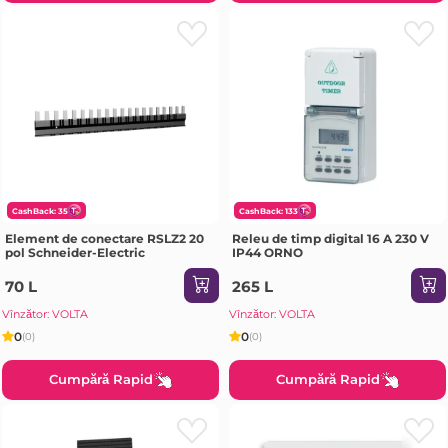
CashBack: 35
CashBack: 133
Element de conectare RSLZ2 20
Releu de timp digital 16 A 230 V
pol Schneider-Electric
IP44 ORNO
70 L
265 L
Vînzător: VOLTA
Vînzător: VOLTA
0
0
(0)
(0)
Cumpără Rapid
Cumpără Rapid