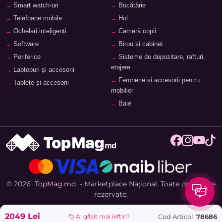
Smart watch-uri
Bucătărie
Telefoane mobile
Hol
Ochelari inteligenți
Cameră copii
Software
Birou și cabinet
Periferice
Sisteme de depozitare, rafturi,
etajere
Laptopuri și accesorii
Feronerie și accesorii pentru
Tablete și accesorii
mobilier
Baie
© 2026
TopMag.md
- Marketplace Național. Toate drepturile
rezervate.
2049 Lei
Cod Articol:
78686
Ai găsit mai ieftin?