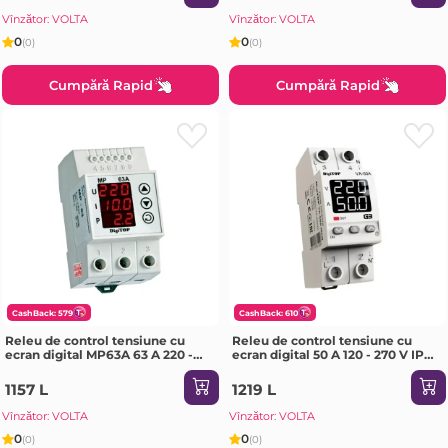
Vînzător: VOLTA
Vînzător: VOLTA
0
0
(0)
(0)
Cumpără Rapid
Cumpără Rapid
CashBack: 579
CashBack: 610
Releu de control tensiune cu
Releu de control tensiune cu
ecran digital MP63A 63 A 220 -
ecran digital 50 A 120 - 270 V IP20
380 V IP20 Digitop
Digitop
1157 L
1219 L
Vînzător: VOLTA
Vînzător: VOLTA
0
0
(0)
(0)