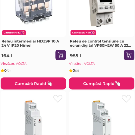
CashBack: 82
CashBack: 478
Releu intermediar HDZ9P 10 A
Releu de control tensiune cu
24 V IP20 Himel
ecran digital VP50M2W 50 A 220
- 240 V IP20 Digitop
164 L
955 L
Vînzător: VOLTA
Vînzător: VOLTA
0
0
(0)
(0)
Cumpără Rapid
Cumpără Rapid