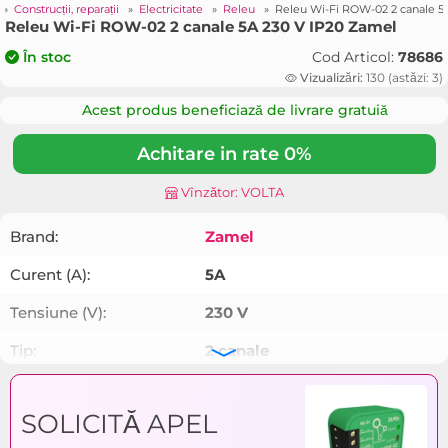
»
Construcții, reparații
»
Electricitate
»
Releu
»
Releu Wi-Fi ROW-02 2 canale 5
Releu Wi-Fi ROW-02 2 canale 5A 230 V IP20 Zamel
Cod Articol:
78686
În stoc
Vizualizări:
130 (astăzi: 3)
Acest produs beneficiază de livrare gratuiă
Achitare in rate 0%
Vînzător: VOLTA
Brand:
Zamel
Curent (A):
5A
Tensiune (V):
230 V
Tip:
2 canale
Gradul de protecţie (IP):
IP20
SOLICITĂ APEL
Frecvenţa:
2.4 GHz