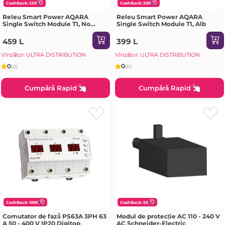
CashBack: 230
CashBack: 200
Releu Smart Power AQARA
Releu Smart Power AQARA
Single Switch Module T1, No
Single Switch Module T1, Alb
Neutral, Alb
459 L
399 L
Vînzător: ULTRA DISTRIBUTION
Vînzător: ULTRA DISTRIBUTION
0
0
(0)
(0)
Cumpără Rapid
Cumpără Rapid
CashBack: 1095
CashBack: 55
Comutator de fază PS63A 3PH 63
Modul de protecție AC 110 - 240 V
A 50 - 400 V IP20 Digitop
AC Schneider-Electric