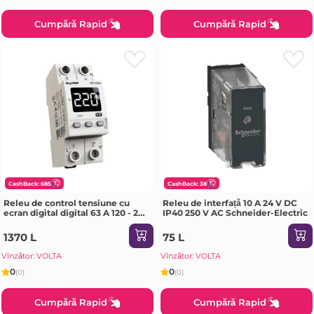
Cumpără Rapid
Cumpără Rapid
CashBack: 685
CashBack: 38
Releu de control tensiune cu
Releu de interfață 10 A 24 V DC
ecran digital digital 63 A 120 - 270
IP40 250 V AC Schneider-Electric
V IP20 Digitop
1370 L
75 L
Vînzător: VOLTA
Vînzător: VOLTA
0
0
(0)
(0)
Cumpără Rapid
Cumpără Rapid