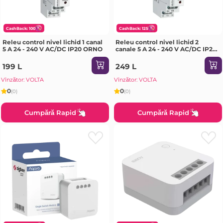
CashBack: 100
CashBack: 125
Releu control nivel lichid 1 canal
Releu control nivel lichid 2
5 A 24 - 240 V AC/DC IP20 ORNO
canale 5 A 24 - 240 V AC/DC IP20
ORNO
199 L
249 L
Vînzător: VOLTA
Vînzător: VOLTA
0
0
(0)
(0)
Cumpără Rapid
Cumpără Rapid