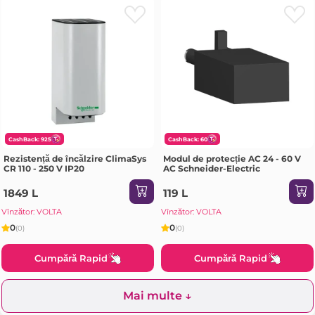
CashBack: 925
CashBack: 60
Rezistență de încălzire ClimaSys
Modul de protecție AC 24 - 60 V
CR 110 - 250 V IP20
AC Schneider-Electric
1849 L
119 L
Vînzător: VOLTA
Vînzător: VOLTA
0
0
(0)
(0)
Cumpără Rapid
Cumpără Rapid
Mai multe ↓