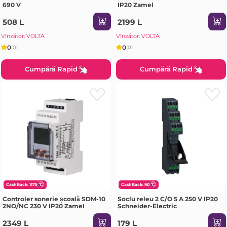
690 V
IP20 Zamel
508 L
2199 L
Vînzător: VOLTA
Vînzător: VOLTA
0
0
(0)
(0)
Cumpără Rapid
Cumpără Rapid
CashBack: 1175
CashBack: 90
Controler sonerie școală SDM-10
Soclu releu 2 C/O 5 A 250 V IP20
2NO/NC 230 V IP20 Zamel
Schneider-Electric
2349 L
179 L