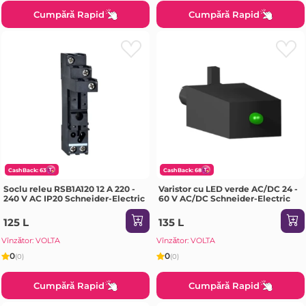
Cumpără Rapid
Cumpără Rapid
CashBack: 63
CashBack: 68
Soclu releu RSB1A120 12 A 220 -
Varistor cu LED verde AC/DC 24 -
240 V AC IP20 Schneider-Electric
60 V AC/DC Schneider-Electric
125 L
135 L
Vînzător: VOLTA
Vînzător: VOLTA
0
0
(0)
(0)
Cumpără Rapid
Cumpără Rapid