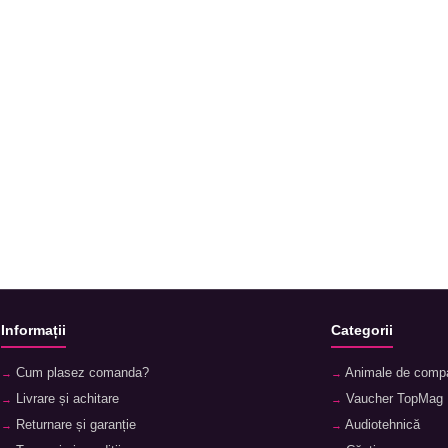
Informații
Categorii
Cum plasez comanda?
Animale de comp
Livrare și achitare
Vaucher TopMag
Returnare și garanție
Audiotehnică