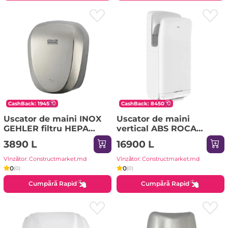
CashBack: 1945
CashBack: 8450
Uscator de maini INOX
Uscator de maini
GEHLER filtru HEPA
vertical ABS ROCA
senzor infrarosu AK2901
senzor infrarosu
3890 L
16900 L
A817419001
Vînzător: Constructmarket.md
Vînzător: Constructmarket.md
0
0
(0)
(0)
Cumpără Rapid
Cumpără Rapid