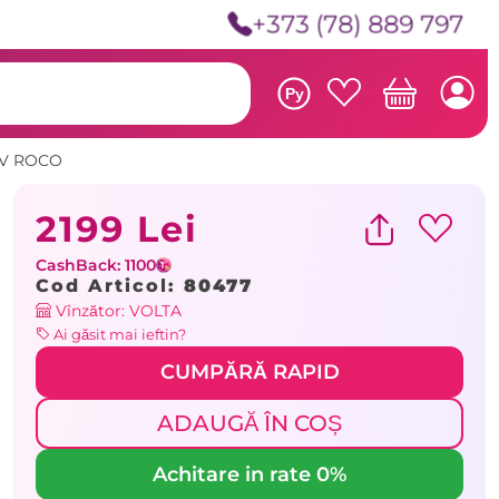
+373 (78) 889 797
Ру
0 V ROCO
2199 Lei
CashBack: 1100
Cod Articol:
80477
Vînzător: VOLTA
Ai găsit mai ieftin?
CUMPĂRĂ RAPID
ADAUGĂ ÎN COȘ
Achitare in rate 0%