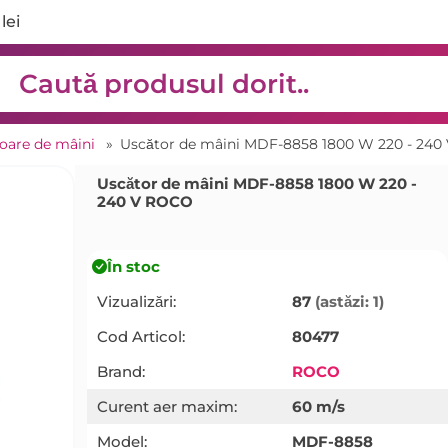
lei
oare de mâini
»
Uscător de mâini MDF-8858 1800 W 220 - 24
Uscător de mâini MDF-8858 1800 W 220 -
240 V ROCO
În stoc
Vizualizări:
87
(astăzi: 1)
Cod Articol:
80477
Brand:
ROCO
Curent aer maxim:
60 m/s
Model:
MDF-8858