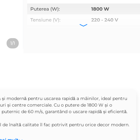
Puterea (W):
1800 W
Tensiune (V):
220 - 240 V
Culoare:
Negru
Dimensiuni (L x W x H x
265 x 171 x 270
1/1
Ø):
mm
Gradul de protecţie (IP):
IPX1
Tip material:
Oțel
și modernă pentru uscarea rapidă a mâinilor, ideal pentru
rouri și centre comerciale. Cu o putere de 1800 W și o
 puternic de 60 m/s, garantând o uscare rapidă și eficientă.
 de înaltă calitate îl fac potrivit pentru orice decor modern.