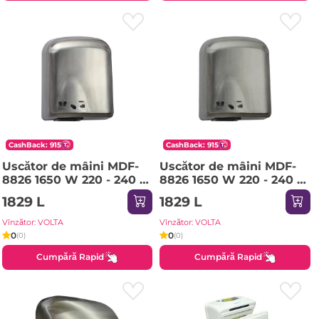
CashBack: 915
CashBack: 915
Uscător de mâini MDF-
Uscător de mâini MDF-
8826 1650 W 220 - 240 V
8826 1650 W 220 - 240 V
ROCO
ROCO
1829 L
1829 L
Vînzător: VOLTA
Vînzător: VOLTA
0
0
(0)
(0)
Cumpără Rapid
Cumpără Rapid