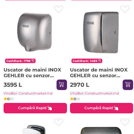
CashBack: 1798
CashBack: 1485
Uscator de maini INOX
Uscator de maini INOX
GEHLER cu senzor
GEHLER cu senzor
infrarosu AK2801
infrarosu AK2803B
3595 L
2970 L
Vînzător: Constructmarket.md
Vînzător: Constructmarket.md
0
0
(0)
(0)
Cumpără Rapid
Cumpără Rapid