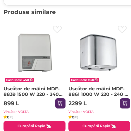
Produse similare
CashBack: 450
CashBack: 1150
Uscător de mâini MDF-
Uscător de mâini MDF-
8839 1500 W 220 - 240 V
8861 1000 W 220 - 240 V
ROCO
ROCO
899 L
2299 L
Vînzător: VOLTA
Vînzător: VOLTA
0
0
(0)
(0)
Cumpără Rapid
Cumpără Rapid