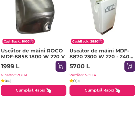
CashBack: 1000
CashBack: 2850
Uscător de mâini ROCO
Uscător de mâini MDF-
MDF-8858 1800 W 220 V
8870 2300 W 220 - 240
V ROCO
1999 L
5700 L
Vînzător: VOLTA
Vînzător: VOLTA
0
0
(0)
(0)
Cumpără Rapid
Cumpără Rapid