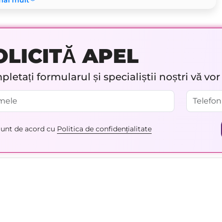
mai mult
OLICITĂ APEL
letați formularul și specialiștii noștri vă vo
unt de acord cu
Politica de confidențialitate