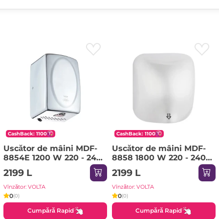
CashBack: 1100
CashBack: 1100
Uscător de mâini MDF-
Uscător de mâini MDF-
8854E 1200 W 220 - 240
8858 1800 W 220 - 240
V ROCO
V ROCO
2199 L
2199 L
Vînzător: VOLTA
Vînzător: VOLTA
0
0
(0)
(0)
Cumpără Rapid
Cumpără Rapid