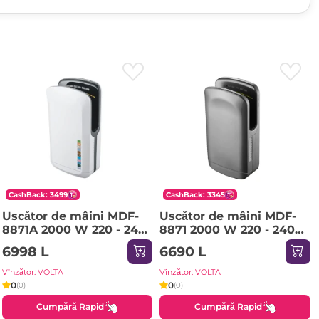
CashBack: 3499
CashBack: 3345
Uscător de mâini MDF-
Uscător de mâini MDF-
8871A 2000 W 220 - 240
8871 2000 W 220 - 240
V ROCO
V ROCO
6998 L
6690 L
Vînzător: VOLTA
Vînzător: VOLTA
0
0
(0)
(0)
Cumpără Rapid
Cumpără Rapid