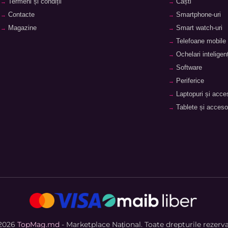
Termeni și condiții
Căști
Contacte
Smartphone-uri
Magazine
Smart watch-uri
Telefoane mobile
Ochelari inteligenț
Software
Periferice
Laptopuri și acces
Tablete și accesor
2026
TopMag.md
- Marketplace Național. Toate drepturile rezerva