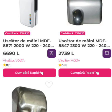
CashBack: 3345
CashBack: 1370
Uscător de mâini MDF-
Uscător de mâini MDF-
8871 2000 W 220 - 240
8847 2300 W 220 - 240
V ROCO
V ROCO
6690 L
2739 L
Vînzător: VOLTA
Vînzător: VOLTA
0
0
(0)
(0)
Cumpără Rapid
Cumpără Rapid