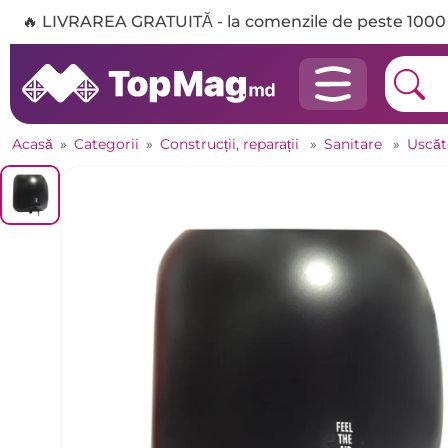
🔥 LIVRAREA GRATUITĂ - la comenzile de peste 1000 
Acasă
»
Categorii
»
Construcții, reparații
»
Sanitare
»
Uscăt