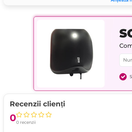
Afișează 
S
Comp
S
Recenzii clienți
0
0 recenzii