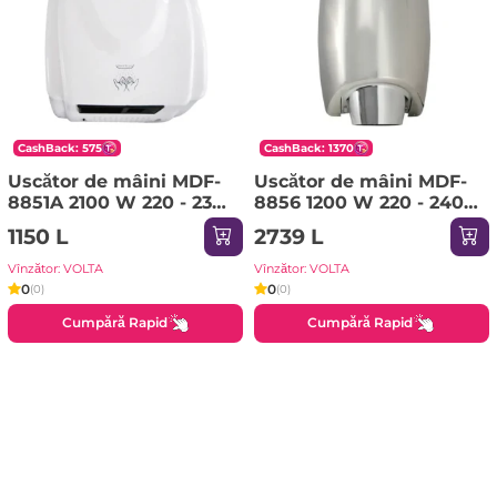
CashBack: 575
CashBack: 1370
Uscător de mâini MDF-
Uscător de mâini MDF-
8851A 2100 W 220 - 230
8856 1200 W 220 - 240 V
V ROCO
ROCO
1150 L
2739 L
Vînzător: VOLTA
Vînzător: VOLTA
0
0
(0)
(0)
Cumpără Rapid
Cumpără Rapid