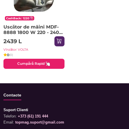
CashBack: 1220
Uscător de mâini MDF-
8888 1800 W 220 - 240
V ROCO
2439 L
Vînzător: VOLTA
0
(0)
Cumpără Rapid
Contacte
Suport Clienti
Telefon:
+373 (61) 191 444
Email:
topmag.suport@gmail.com