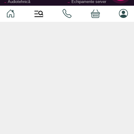
Audiotehnică
Echipamente server
Căști
Dormitor
Smartphone-uri
Living
Smart watch-uri
Bucătărie
Telefoane mobile
Hol
Ochelari inteligenți
Cameră copii
Software
Birou și cabinet
Periferice
Sisteme de depozitare, rafturi,
etajere
Laptopuri și accesorii
Feronerie și accesorii pentru
Tablete și accesorii
mobilier
Baie
© 2026
TopMag.md
- Marketplace Național. Toate drepturile