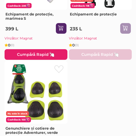
CashBack: 200
CashBack: 118
Echipament de protecție,
Echipament de protecție
marimea S
399 L
235 L
Vînzător: Magnat
Vînzător: Magnat
0
0
(0)
(0)
Cumpără Rapid
Cumpără Rapid
Nu este în stock
CashBack: 100
Genunchiere și cotiere de
protecție Adventurer, verde