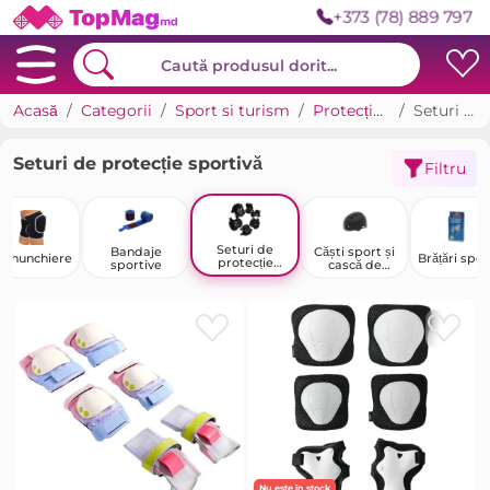
+373 (78) 889 797
Acasă
Categorii
Sport si turism
Protecție sportivă și echipament
Seturi de protecție sportivă
Seturi de protecție sportivă
Filtru
Seturi de
Bandaje
Căști sport și
Genunchiere
Brățări spor
protecție
sportive
cască de
sportivă
protecție
Nu este în stock