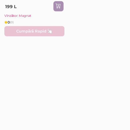
199 L
Vînzător: Magnat
0
(0)
Cumpără Rapid