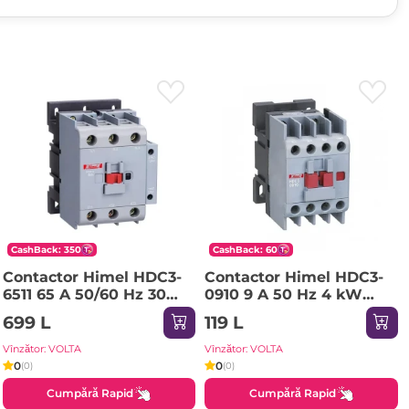
CashBack: 350
CashBack: 60
Contactor Himel HDC3-
Contactor Himel HDC3-
6511 65 A 50/60 Hz 30
0910 9 A 50 Hz 4 kW
kW 220-690 V 380 V
220-690 V 24 V IP20
699 L
119 L
IP20
Vînzător: VOLTA
Vînzător: VOLTA
0
0
(0)
(0)
Cumpără Rapid
Cumpără Rapid