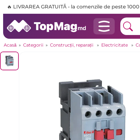
🔥 LIVRAREA GRATUITĂ - la comenzile de peste 1000 
Acasă
»
Categorii
»
Construcții, reparații
»
Electricitate
»
C