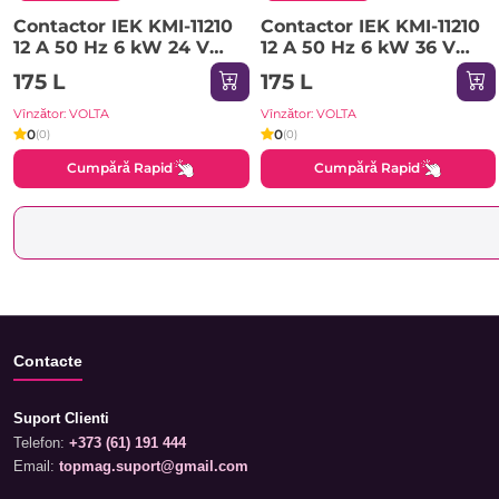
Contactor IEK KMI-11210
Contactor IEK KMI-11210
12 A 50 Hz 6 kW 24 V
12 A 50 Hz 6 kW 36 V
IP20
IP20
175 L
175 L
Vînzător: VOLTA
Vînzător: VOLTA
0
0
(0)
(0)
Cumpără Rapid
Cumpără Rapid
Contacte
Suport Clienti
Telefon:
+373 (61) 191 444
Email:
topmag.suport@gmail.com