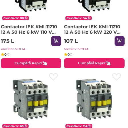
CashBack: 88
CashBack: 54
Contactor IEK KMI-11210
Contactor IEK KMI-11210
12 A 50 Hz 6 kW 110 V
12 A 50 Hz 6 kW 220 V
IP20
IP20
175 L
107 L
Vînzător: VOLTA
Vînzător: VOLTA
0
0
(0)
(0)
Cumpără Rapid
Cumpără Rapid
CashBack: 60
CashBack: 114