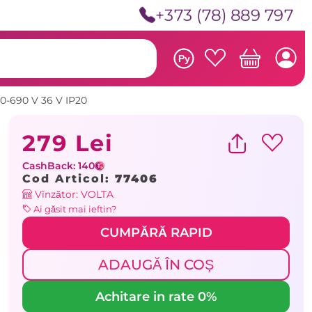
+373 (78) 889 797
Ру
0-690 V 36 V IP20
279 Lei
CashBack: 140
Cod Articol:
77406
Vînzător: VOLTA
Ai găsit mai ieftin?
CUMPĂRĂ RAPID
ADAUGĂ ÎN COȘ
Achitare in rate 0%