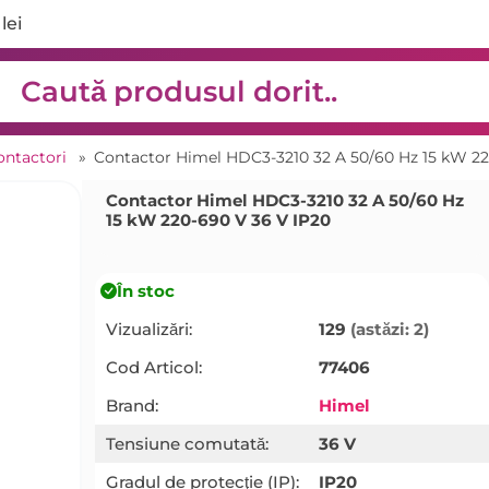
lei
ontactori
»
Contactor Himel HDC3-3210 32 A 50/60 Hz 15 kW 22
Contactor Himel HDC3-3210 32 A 50/60 Hz
15 kW 220-690 V 36 V IP20
În stoc
Vizualizări:
129
(astăzi: 2)
Cod Articol:
77406
Brand:
Himel
Tensiune comutată:
36 V
Gradul de protecţie (IP):
IP20