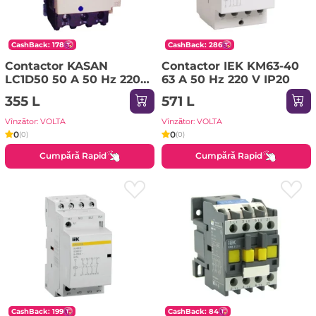
CashBack: 178
CashBack: 286
Contactor KASAN
Contactor IEK KM63-40
LC1D50 50 A 50 Hz 220
63 A 50 Hz 220 V IP20
V IP20
355 L
571 L
Vînzător: VOLTA
Vînzător: VOLTA
0
0
(0)
(0)
Cumpără Rapid
Cumpără Rapid
CashBack: 199
CashBack: 84