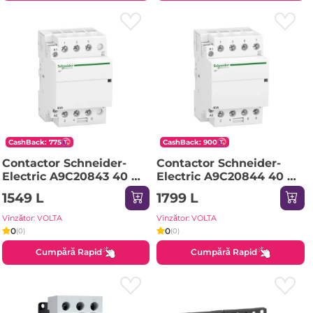
CashBack: 775
CashBack: 900
Contactor Schneider-
Contactor Schneider-
Electric A9C20843 40 A
Electric A9C20844 40 A
50 Hz 400 V 220 V IP20
50 Hz 400 V 220 V IP20
1549 L
1799 L
Vînzător: VOLTA
Vînzător: VOLTA
0
0
(0)
(0)
Cumpără Rapid
Cumpără Rapid