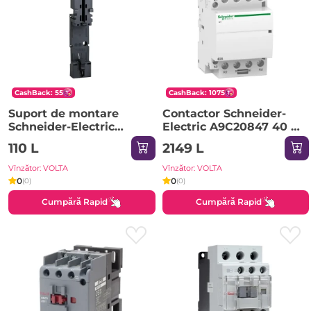
CashBack: 55
CashBack: 1075
Suport de montare
Contactor Schneider-
Schneider-Electric
Electric A9C20847 40 A
LAD311
50 Hz 400 A 220 V IP20
110 L
2149 L
Vînzător: VOLTA
Vînzător: VOLTA
0
0
(0)
(0)
Cumpără Rapid
Cumpără Rapid