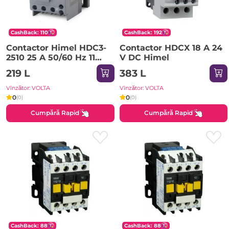
CashBack: 110
CashBack: 192
Contactor Himel HDC3-
Contactor HDCX 18 A 24
2510 25 A 50/60 Hz 11
V DC Himel
kW 220-690 V 36 V IP20
219 L
383 L
Vînzător: VOLTA
Vînzător: VOLTA
0
0
(0)
(0)
Cumpără Rapid
Cumpără Rapid
CashBack: 88
CashBack: 88