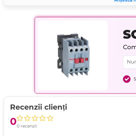
Afișează 
S
Comp
S
Recenzii clienți
0
0 recenzii