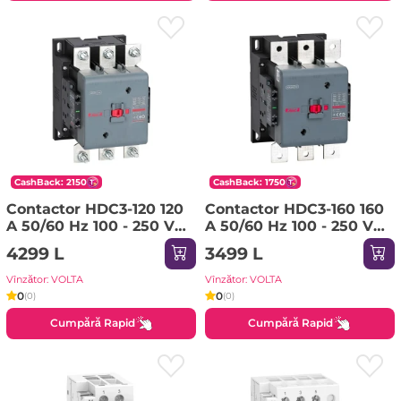
CashBack: 2150
CashBack: 1750
Contactor HDC3-120 120
Contactor HDC3-160 160
A 50/60 Hz 100 - 250 V
A 50/60 Hz 100 - 250 V
AC/DC IP20 Himel
AC/DC IP20 Himel
4299 L
3499 L
Vînzător: VOLTA
Vînzător: VOLTA
0
0
(0)
(0)
Cumpără Rapid
Cumpără Rapid