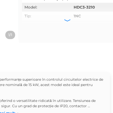
Model:
HDC3-3210
Tip:
1NC
Frecvenţa:
50/60 Hz
Curent (A):
32 A
1/1
Puterea (W):
15 kW
Tensiune (V):
220-690 V
erformanțe superioare în controlul circuitelor electrice de
tere nominală de 15 kW, acest model este ideal pentru
erind o versatilitate ridicată în utilizare. Tensiunea de
sigur. Cu un grad de protecție de IP20, contactor ...