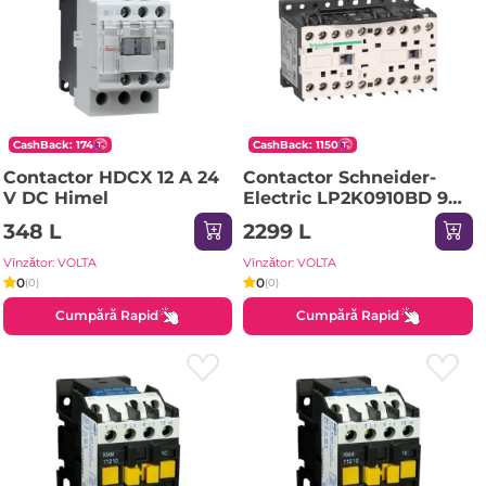
CashBack: 174
CashBack: 1150
Contactor HDCX 12 A 24
Contactor Schneider-
V DC Himel
Electric LP2K0910BD 9 A
50/60 Hz 4 kW 690 V 24
348 L
2299 L
V IP20
Vînzător: VOLTA
Vînzător: VOLTA
0
0
(0)
(0)
Cumpără Rapid
Cumpără Rapid