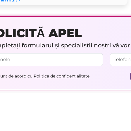
mai mult
OLICITĂ APEL
letați formularul și specialiștii noștri vă vo
unt de acord cu
Politica de confidențialitate