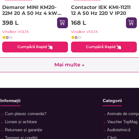
Demaror MINI KM20-
Contactor IEK KMI-11211
22M 20 A 50 Hz 4 kW
12 A 50 Hz 220 V IP20
230 V IP20 IEK
398 L
168 L
Vînzător: VOLTA
Vînzător: VOLTA
0
0
(0)
(0)
Cumpără Rapid
Cumpără Rapid
Mai multe ↓
Informații
Categorii
Cum plasez comanda?
Animale de comp
Livrare și achitare
Vaucher TopMag
Returnare și garanție
Audiotehnică
Termeni și condiții
Căști