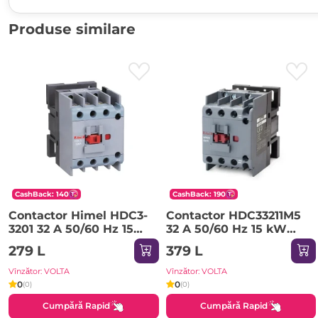
Produse similare
CashBack: 140
CashBack: 190
Contactor Himel HDC3-
Contactor HDC33211M5
3201 32 A 50/60 Hz 15
32 A 50/60 Hz 15 kW
kW 220-690 V 380 V
220-690 V 230 V IP20
279 L
379 L
IP20
Himel
Vînzător: VOLTA
Vînzător: VOLTA
0
0
(0)
(0)
Cumpără Rapid
Cumpără Rapid