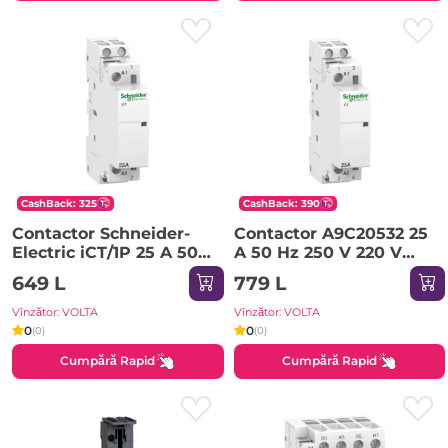
CashBack: 325
CashBack: 390
Contactor Schneider-
Contactor A9C20532 25
Electric iCT/1P 25 A 50
A 50 Hz 250 V 220 V
Hz 250 V 220 V IP20
IP20 Schneider-Electric
649 L
779 L
Vînzător: VOLTA
Vînzător: VOLTA
0
0
(0)
(0)
Cumpără Rapid
Cumpără Rapid