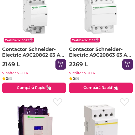
CashBack: 1075
CashBack: 1135
Contactor Schneider-
Contactor Schneider-
Electric A9C20862 63 A
Electric A9C20863 63 A
50 Hz 250 V 220 V IP20
50 Hz 250 V 220 V IP20
2149 L
2269 L
Vînzător: VOLTA
Vînzător: VOLTA
0
0
(0)
(0)
Cumpără Rapid
Cumpără Rapid