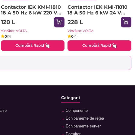
Contactor IEK KMI-11810
Contactor IEK KMI-11810
18 A 50 Hz 6 kW 220 V
18 A 50 Hz 6 kW 24 V
IP20
IP20
120 L
228 L
Vînzător: VOLTA
Vînzător: VOLTA
0
0
(0)
(0)
Cumpără Rapid
Cumpără Rapid
Categorii
anie
Componente
Echipamente de rețea
Echipamente server
Dormitor