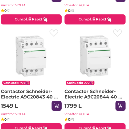
Vînzător: VOLTA
Vînzător: VOLTA
0
0
(0)
(0)
Cumpără Rapid
Cumpără Rapid
CashBack: 775
CashBack: 900
Contactor Schneider-
Contactor Schneider-
Electric A9C20843 40 A
Electric A9C20844 40 A
50 Hz 400 V 220 V IP20
50 Hz 400 V 220 V IP20
1549 L
1799 L
Vînzător: VOLTA
Vînzător: VOLTA
0
0
(0)
(0)
Cumpără Rapid
Cumpără Rapid