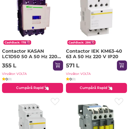
CashBack: 178
CashBack: 286
Contactor KASAN
Contactor IEK KM63-40
LC1D50 50 A 50 Hz 220
63 A 50 Hz 220 V IP20
V IP20
355 L
571 L
Vînzător: VOLTA
Vînzător: VOLTA
0
0
(0)
(0)
Cumpără Rapid
Cumpără Rapid