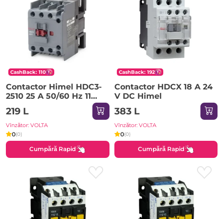
CashBack: 110
CashBack: 192
Contactor Himel HDC3-
Contactor HDCX 18 A 24
2510 25 A 50/60 Hz 11
V DC Himel
kW 220-690 V 36 V IP20
219 L
383 L
Vînzător: VOLTA
Vînzător: VOLTA
0
0
(0)
(0)
Cumpără Rapid
Cumpără Rapid