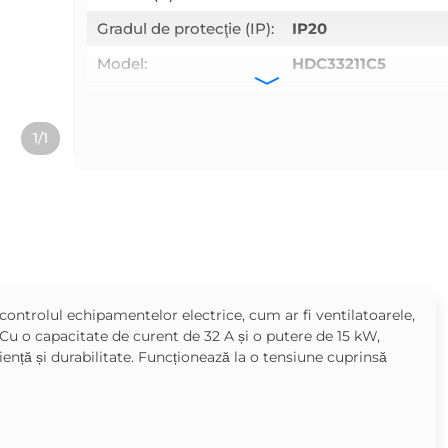
Gradul de protecţie (IP):
IP20
Model:
HDC33211C5
Tip:
1NO+1NC
Puterea (W):
15 kW
1/1
Tensiune (V):
220-690 V
Tensiune comutată:
36 V
ontrolul echipamentelor electrice, cum ar fi ventilatoarele,
. Cu o capacitate de curent de 32 A și o putere de 15 kW,
ență și durabilitate. Funcționează la o tensiune cuprinsă