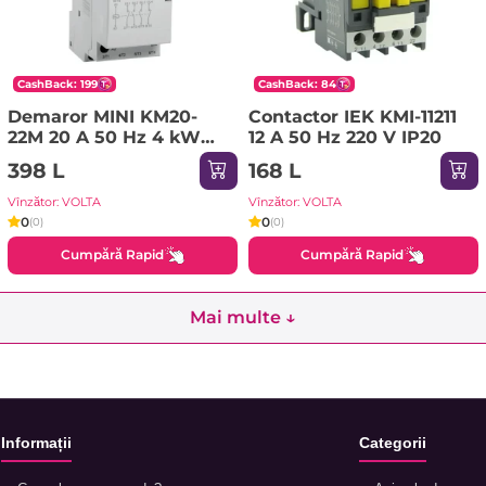
CashBack: 199
CashBack: 84
Demaror MINI KM20-
Contactor IEK KMI-11211
22M 20 A 50 Hz 4 kW
12 A 50 Hz 220 V IP20
230 V IP20 IEK
398 L
168 L
Vînzător: VOLTA
Vînzător: VOLTA
0
0
(0)
(0)
Cumpără Rapid
Cumpără Rapid
Mai multe ↓
Informații
Categorii