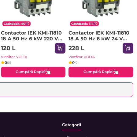
CashBack: 60
CashBack: 114
Contactor IEK KMI-11810
Contactor IEK KMI-11810
18 A 50 Hz 6 kW 220 V
18 A 50 Hz 6 kW 24 V
IP20
IP20
120 L
228 L
Vînzător: VOLTA
Vînzător: VOLTA
0
0
(0)
(0)
Cumpără Rapid
Cumpără Rapid
Categorii