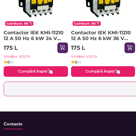
CashBack: 88
CashBack: 88
Contactor IEK KMI-11210
Contactor IEK KMI-11210
12 A 50 Hz 6 kW 24 V
12 A 50 Hz 6 kW 36 V
IP20
IP20
175 L
175 L
Vînzător: VOLTA
Vînzător: VOLTA
0
0
(0)
(0)
Cumpără Rapid
Cumpără Rapid
Contacte