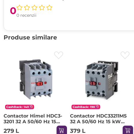
0
0 recenzii
Produse similare
CashBack: 140
CashBack: 190
Contactor Himel HDC3-
Contactor HDC33211M5
3201 32 A 50/60 Hz 15
32 A 50/60 Hz 15 kW
kW 220-690 V 380 V
220-690 V 230 V IP20
279 L
379 L
IP20
Himel