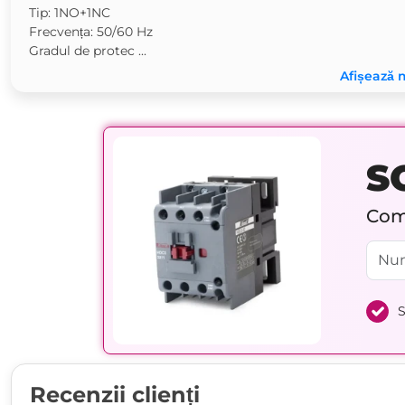
Tip: 1NO+1NC
Frecvența: 50/60 Hz
Gradul de protec ...
Afișează 
S
Comp
S
Recenzii clienți