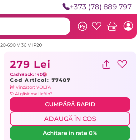
+373 (78) 889 797
Ру
20-690 V 36 V IP20
279 Lei
CashBack: 140
Cod Articol:
77407
Vînzător: VOLTA
Ai găsit mai ieftin?
CUMPĂRĂ RAPID
ADAUGĂ ÎN COȘ
Achitare in rate 0%