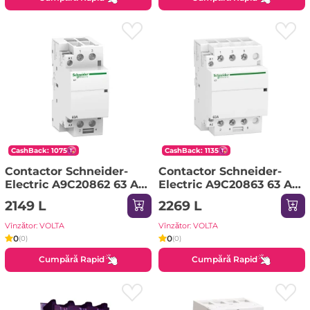
CashBack: 1075
CashBack: 1135
Contactor Schneider-
Contactor Schneider-
Electric A9C20862 63 A
Electric A9C20863 63 A
50 Hz 250 V 220 V IP20
50 Hz 250 V 220 V IP20
2149 L
2269 L
Vînzător: VOLTA
Vînzător: VOLTA
0
0
(0)
(0)
Cumpără Rapid
Cumpără Rapid