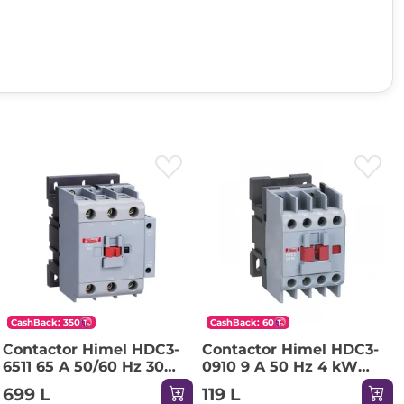
CashBack: 350
CashBack: 60
Contactor Himel HDC3-
Contactor Himel HDC3-
6511 65 A 50/60 Hz 30
0910 9 A 50 Hz 4 kW
kW 220-690 V 380 V
220-690 V 24 V IP20
699 L
119 L
IP20