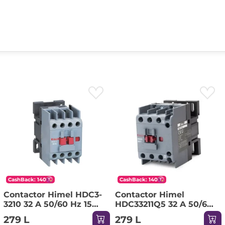
CashBack: 140
CashBack: 140
Contactor Himel HDC3-
Contactor Himel
3210 32 A 50/60 Hz 15
HDC33211Q5 32 A 50/60
kW 220-690 V 36 V IP20
Hz 15 kW 220-690 V 380
279 L
279 L
V IP20