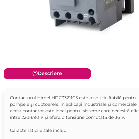
Descriere
Contactorul Himel HDC33211C5 este o soluție fiabilă pentru c
pompele și cuptoarele, în aplicații industriale și comerciale
acest contactor este ideal pentru sisteme care necesită efici
între 220-690 V și oferă o tensiune comutată de 36 V.
Caracteristicile sale includ: