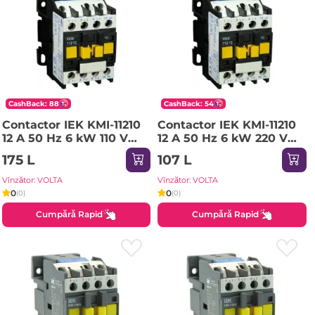
CashBack: 88
CashBack: 54
Contactor IEK KMI-11210
Contactor IEK KMI-11210
12 A 50 Hz 6 kW 110 V
12 A 50 Hz 6 kW 220 V
IP20
IP20
175 L
107 L
Vînzător: VOLTA
Vînzător: VOLTA
0
0
(0)
(0)
Cumpără Rapid
Cumpără Rapid