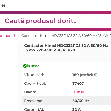
lei
ontactori
»
Contactor Himel HDC33211C5 32 A 50/60 Hz 15 kW 2
Contactor Himel HDC33211C5 32 A 50/60 Hz
15 kW 220-690 V 36 V IP20
În stoc
Vizualizări:
189
(astăzi: 5)
Cod Articol:
77407
Brand:
Himel
Frecvenţa:
50/60 Hz
Curent (A):
32 A