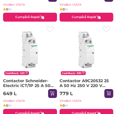
Vînzător: VOLTA
Vînzător: VOLTA
0
0
(0)
(0)
Cumpără Rapid
Cumpără Rapid
CashBack: 325
CashBack: 390
Contactor Schneider-
Contactor A9C20532 25
Electric iCT/1P 25 A 50
A 50 Hz 250 V 220 V
Hz 250 V 220 V IP20
IP20 Schneider-Electric
649 L
779 L
Vînzător: VOLTA
Vînzător: VOLTA
0
0
(0)
(0)
Cumpără Rapid
Cumpără Rapid