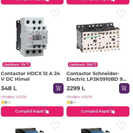
CashBack: 174
CashBack: 1150
Contactor HDCX 12 A 24
Contactor Schneider-
V DC Himel
Electric LP2K0910BD 9 A
50/60 Hz 4 kW 690 V 24
348 L
2299 L
V IP20
Vînzător: VOLTA
Vînzător: VOLTA
0
0
(0)
(0)
Cumpără Rapid
Cumpără Rapid