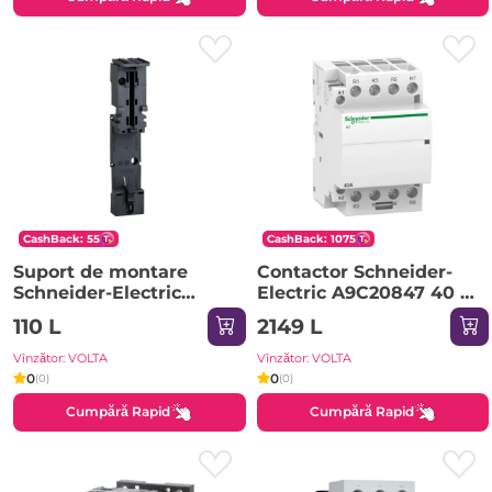
CashBack: 55
CashBack: 1075
Suport de montare
Contactor Schneider-
Schneider-Electric
Electric A9C20847 40 A
LAD311
50 Hz 400 A 220 V IP20
110 L
2149 L
Vînzător: VOLTA
Vînzător: VOLTA
0
0
(0)
(0)
Cumpără Rapid
Cumpără Rapid