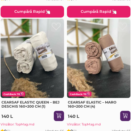
Cumpără Rapid
Cumpără Rapid
CashBack: 70
CashBack: 70
CEARSAF ELASTIC QUEEN – BEJ
CEARSAF ELASTIC – MARO
DESCHIS 160×200 CM (1)
160×200 CM (4)
140 L
140 L
Vînzător: TopMag.md
Vînzător: TopMag.md
0
0
Vândute: 66
Vândute: 65
(0)
(0)