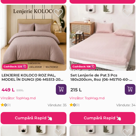
CashBack: 225
CashBack: 108
LENJERIE KOLOCO ROZ PAL,
Set Lenjerie de Pat 3 Pcs
MODEL ÎN DUNGI (06-MS513-20-
180x200cm, Roz (06-MS710-60-
EV)
EV)
449 L
215 L
599L
Vînzător: TopMag.md
Vînzător: TopMag.md
0
0
Vândute: 35
Vândute: 34
(0)
(0)
Cumpără Rapid
Cumpără Rapid