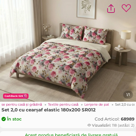
1/1
CashBack: 525
use pentru casă și grădină
»
Textile pentru casă
»
Lenjerie de pat
»
Set 2,0 cu c
Set 2,0 cu cearșaf elastic 180x200 SR012
Cod Articol:
68989
În stoc
Vizualizări:
118 (astăzi: 2)
Acest produs beneficiază de livrare gratuiă