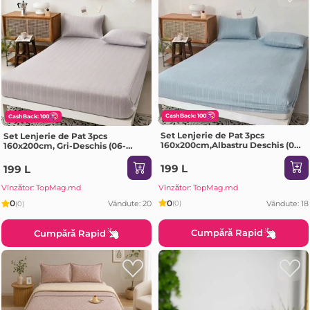
CashBack: 100
CashBack: 100
Set Lenjerie de Pat 3pcs
Set Lenjerie de Pat 3pcs
160x200cm,Albastru Deschis (06-
160x200cm, Gri-Deschis (06-
MS708-60-PR2)
MS708-60-PR2
199 L
199 L
Vînzător: TopMag.md
Vînzător: TopMag.md
0
0
Vândute: 18
(0)
Vândute: 20
(0)
Cumpără Rapid
Cumpără Rapid