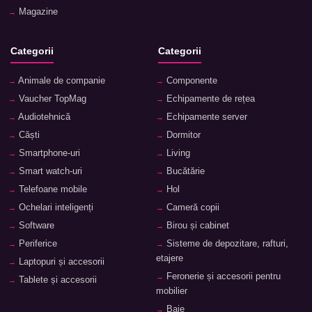
Magazine
Categorii
Categorii
Animale de companie
Componente
Vaucher TopMag
Echipamente de rețea
Audiotehnică
Echipamente server
Căști
Dormitor
Smartphone-uri
Living
Smart watch-uri
Bucătărie
Telefoane mobile
Hol
Ochelari inteligenți
Cameră copii
Software
Birou și cabinet
Periferice
Sisteme de depozitare, rafturi,
etajere
Laptopuri și accesorii
Feronerie și accesorii pentru
Tablete și accesorii
mobilier
Baie