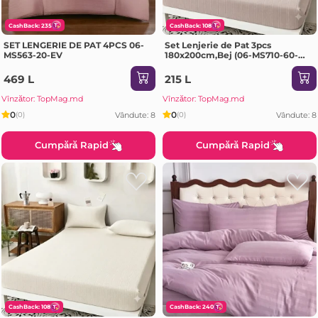
CashBack: 235
CashBack: 108
SET LENGERIE DE PAT 4PCS 06-
Set Lenjerie de Pat 3pcs
MS563-20-EV
180x200cm,Bej (06-MS710-60-
EV)
469 L
215 L
Vînzător: TopMag.md
Vînzător: TopMag.md
0
0
Vândute: 8
Vândute: 8
(0)
(0)
Cumpără Rapid
Cumpără Rapid
CashBack: 108
CashBack: 240