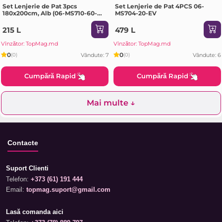
Set Lenjerie de Pat 3pcs
Set Lenjerie de Pat 4PCS 06-
180x200cm, Alb (06-MS710-60-
MS704-20-EV
EV)
215 L
479 L
Vînzător: TopMag.md
Vînzător: TopMag.md
0
0
Vândute: 7
Vândute: 6
(0)
(0)
Cumpără Rapid
Cumpără Rapid
Mai multe ↓
Contacte
Suport Clienti
Telefon:
+373 (61) 191 444
Email:
topmag.suport@gmail.com
Lasă comanda aici