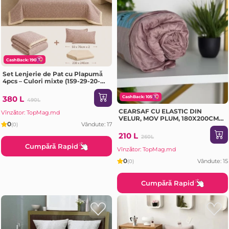
CashBack: 190
Set Lenjerie de Pat cu Plapumă
4pcs – Culori mixte (159-29-20-
EV)
380 L
CashBack: 105
490L
CEARSAF CU ELASTIC DIN
Vînzător: TopMag.md
VELUR, MOV PLUM, 180X200CM
0
Vândute: 17
(0)
(10MS2-16-EV)
210 L
260L
Cumpără Rapid
Vînzător: TopMag.md
0
Vândute: 15
(0)
Cumpără Rapid