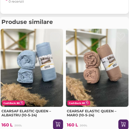
0 recenzii
Produse similare
CashBack: 80
CashBack: 80
CEARSAF ELASTIC QUEEN –
CEARSAF ELASTIC QUEEN –
ALBASTRU (10-5-24)
MARO (10-5-24)
160 L
160 L
200L
200L