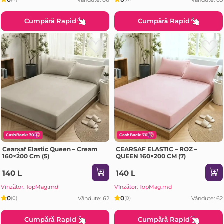
Cumpără Rapid
Cumpără Rapid
CashBack: 70
CashBack: 70
Cearșaf Elastic Queen – Cream
CEARSAF ELASTIC – ROZ –
160×200 Cm (5)
QUEEN 160×200 CM (7)
140 L
140 L
Vînzător: TopMag.md
Vînzător: TopMag.md
0
0
Vândute: 62
Vândute: 62
(0)
(0)
Cumpără Rapid
Cumpără Rapid