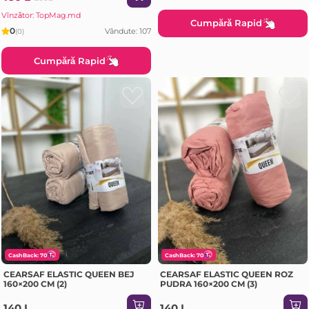
Vînzător: TopMag.md
Cumpără Rapid
0
Vândute: 107
(0)
Cumpără Rapid
CashBack: 70
CashBack: 70
CEARSAF ELASTIC QUEEN BEJ
CEARSAF ELASTIC QUEEN ROZ
160×200 CM (2)
PUDRA 160×200 CM (3)
140 L
140 L