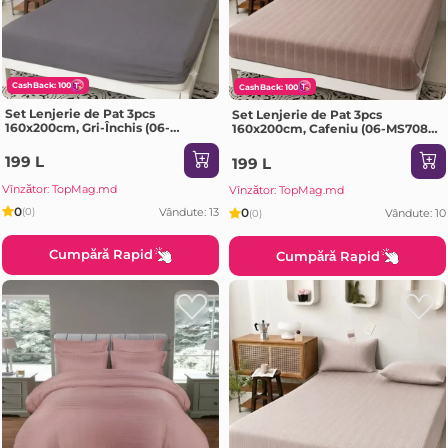
CashBack: 100
CashBack: 100
Set Lenjerie de Pat 3pcs
Set Lenjerie de Pat 3pcs
160x200cm, Gri-Închis (06-
160x200cm, Cafeniu (06-MS708-
MS708-60-PR2)
60-PR2)
199 L
199 L
Vînzător: TopMag.md
Vînzător: TopMag.md
0
Vândute: 13
0
(0)
Vândute: 10
(0)
Cumpără Rapid
Cumpără Rapid