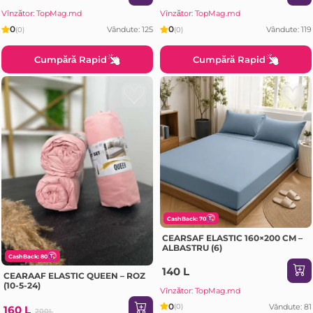
Vînzător: TopMag.md
Vînzător: TopMag.md
0
0
Vândute: 125
Vândute: 119
(0)
(0)
Cumpără Rapid
Cumpără Rapid
CashBack: 70
CEARSAF ELASTIC 160×200 CM –
ALBASTRU (6)
CashBack: 80
140 L
CEARAAF ELASTIC QUEEN – ROZ
(10-5-24)
Vînzător: TopMag.md
0
Vândute: 81
(0)
160 L
200L