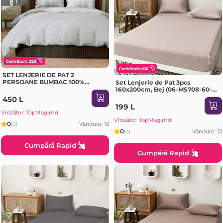
CashBack: 225
CashBack: 100
SET LENJERIE DE PAT 2
PERSOANE BUMBAC 100%
Set Lenjerie de Pat 3pcs
POPLIN – GRI DESCHIS
160x200cm, Bej (06-MS708-60-
PR2)
450 L
199 L
Vînzător: TopMag.md
Vînzător: TopMag.md
0
Vândute: 13
(0)
0
Vândute: 13
(0)
Cumpără Rapid
Cumpără Rapid