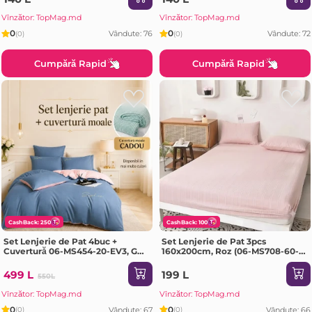
Vînzător: TopMag.md
Vînzător: TopMag.md
0
0
Vândute: 76
Vândute: 72
(0)
(0)
Cumpără Rapid
Cumpără Rapid
CashBack: 250
CashBack: 100
Set Lenjerie de Pat 4buc +
Set Lenjerie de Pat 3pcs
Cuvertură 06-MS454-20-EV3, GE-
160x200cm, Roz (06-MS708-60-
3163
PR2)
499 L
199 L
550L
Vînzător: TopMag.md
Vînzător: TopMag.md
0
0
Vândute: 67
Vândute: 66
(0)
(0)