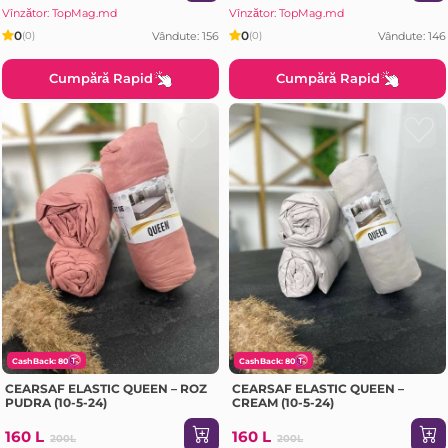
Vînzător: TopMag.md
Vînzător: TopMag.md
0
0
Vândute: 156
Vândute: 146
(0)
(0)
Cumpără Rapid
Cumpără Rapid
CashBack: 80
CashBack: 80
CEARSAF ELASTIC QUEEN – ROZ
CEARSAF ELASTIC QUEEN –
PUDRA (10-5-24)
CREAM (10-5-24)
160 L
160 L
200L
200L