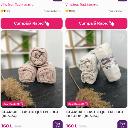
Vînzător: TopMag.md
Vînzător: TopMag.md
0
0
Vândute: 131
Vândute: 131
(0)
(0)
Cumpără Rapid
Cumpără Rapid
CashBack: 80
CashBack: 80
CEARSAF ELASTIC QUEEN – BEJ
CEARSAF ELASTIC QUEEN – BEJ
(10-5-24)
DESCHIS (10-5-24)
160 L
160 L
200L
200L