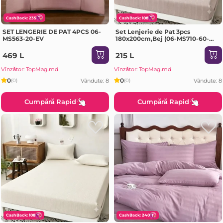
CashBack: 235
CashBack: 108
SET LENGERIE DE PAT 4PCS 06-
Set Lenjerie de Pat 3pcs
MS563-20-EV
180x200cm,Bej (06-MS710-60-
EV)
469 L
215 L
Vînzător: TopMag.md
Vînzător: TopMag.md
0
0
Vândute: 8
Vândute: 8
(0)
(0)
Cumpără Rapid
Cumpără Rapid
CashBack: 108
CashBack: 240