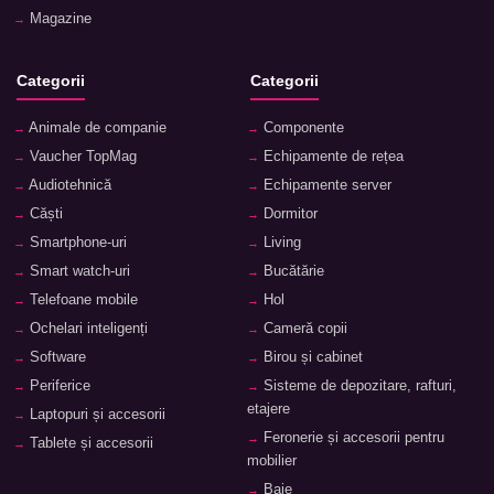
Magazine
Categorii
Categorii
Animale de companie
Componente
Vaucher TopMag
Echipamente de rețea
Audiotehnică
Echipamente server
Căști
Dormitor
Smartphone-uri
Living
Smart watch-uri
Bucătărie
Telefoane mobile
Hol
Ochelari inteligenți
Cameră copii
Software
Birou și cabinet
Periferice
Sisteme de depozitare, rafturi,
etajere
Laptopuri și accesorii
Feronerie și accesorii pentru
Tablete și accesorii
mobilier
Baie