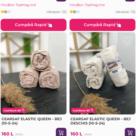
Vînzător: TopMag.md
Vînzător: TopMag.md
0
0
Vândute: 133
Vândute: 132
(0)
(0)
Cumpără Rapid
Cumpără Rapid
CashBack: 80
CashBack: 80
CEARSAF ELASTIC QUEEN – BEJ
CEARSAF ELASTIC QUEEN – BEJ
(10-5-24)
DESCHIS (10-5-24)
160 L
160 L
200L
200L