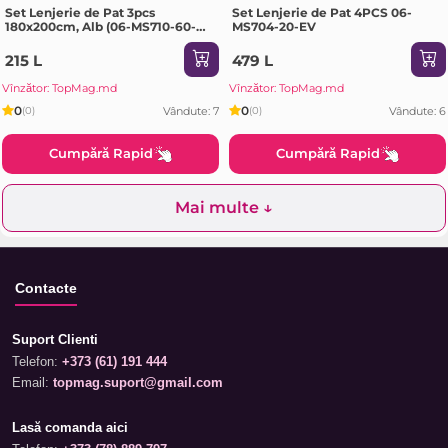
Set Lenjerie de Pat 3pcs
Set Lenjerie de Pat 4PCS 06-
180x200cm, Alb (06-MS710-60-
MS704-20-EV
EV)
215 L
479 L
Vînzător: TopMag.md
Vînzător: TopMag.md
0
0
Vândute: 7
Vândute: 6
(0)
(0)
Cumpără Rapid
Cumpără Rapid
Mai multe ↓
Contacte
Suport Clienti
Telefon:
+373 (61) 191 444
Email:
topmag.suport@gmail.com
Lasă comanda aici