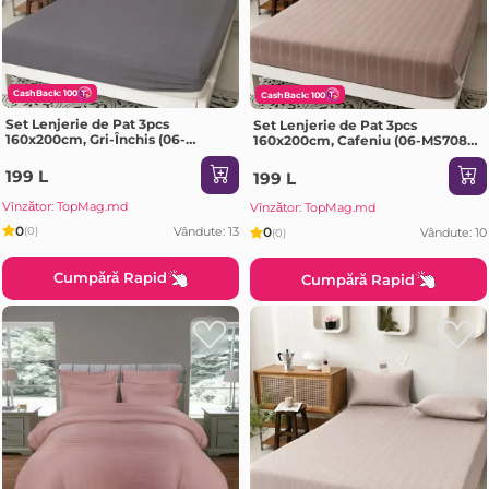
CashBack: 100
CashBack: 100
Set Lenjerie de Pat 3pcs
Set Lenjerie de Pat 3pcs
160x200cm, Gri-Închis (06-
160x200cm, Cafeniu (06-MS708-
MS708-60-PR2)
60-PR2)
199 L
199 L
Vînzător: TopMag.md
Vînzător: TopMag.md
0
Vândute: 13
0
(0)
Vândute: 10
(0)
Cumpără Rapid
Cumpără Rapid