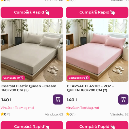
Cumpără Rapid
Cumpără Rapid
CashBack: 70
CashBack: 70
Cearșaf Elastic Queen – Cream
CEARSAF ELASTIC – ROZ –
160×200 Cm (5)
QUEEN 160×200 CM (7)
140 L
140 L
Vînzător: TopMag.md
Vînzător: TopMag.md
0
0
Vândute: 62
Vândute: 62
(0)
(0)
Cumpără Rapid
Cumpără Rapid