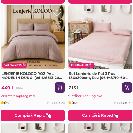
CashBack: 225
CashBack: 108
LENJERIE KOLOCO ROZ PAL,
Set Lenjerie de Pat 3 Pcs
MODEL ÎN DUNGI (06-MS513-20-
180x200cm, Roz (06-MS710-60-
EV)
EV)
449 L
215 L
599L
Vînzător: TopMag.md
Vînzător: TopMag.md
0
0
Vândute: 35
Vândute: 34
(0)
(0)
Cumpără Rapid
Cumpără Rapid