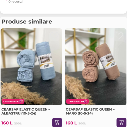
0 recenzii
Produse similare
CashBack: 80
CashBack: 80
CEARSAF ELASTIC QUEEN –
CEARSAF ELASTIC QUEEN –
ALBASTRU (10-5-24)
MARO (10-5-24)
160 L
160 L
200L
200L