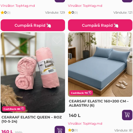
Vînzător: TopMag.md
Vînzător: TopMag.md
0
0
Vândute: 129
Vândute: 121
(0)
(0)
Cumpără Rapid
Cumpără Rapid
CashBack: 70
CEARSAF ELASTIC 160×200 CM –
ALBASTRU (6)
CashBack: 80
140 L
CEARAAF ELASTIC QUEEN – ROZ
(10-5-24)
Vînzător: TopMag.md
0
Vândute: 81
(0)
160 L
200L