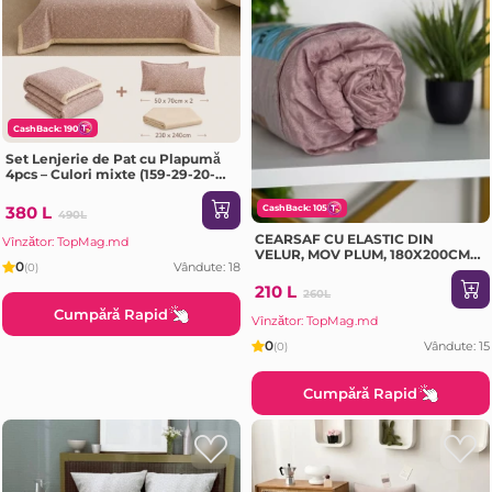
CashBack: 190
Set Lenjerie de Pat cu Plapumă
4pcs – Culori mixte (159-29-20-
EV)
380 L
CashBack: 105
490L
CEARSAF CU ELASTIC DIN
Vînzător: TopMag.md
VELUR, MOV PLUM, 180X200CM
0
Vândute: 18
(0)
(10MS2-16-EV)
210 L
260L
Cumpără Rapid
Vînzător: TopMag.md
0
Vândute: 15
(0)
Cumpără Rapid