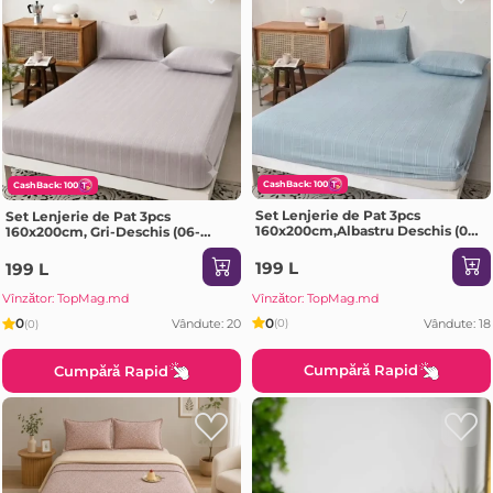
CashBack: 100
CashBack: 100
Set Lenjerie de Pat 3pcs
Set Lenjerie de Pat 3pcs
160x200cm,Albastru Deschis (06-
160x200cm, Gri-Deschis (06-
MS708-60-PR2)
MS708-60-PR2
199 L
199 L
Vînzător: TopMag.md
Vînzător: TopMag.md
0
0
Vândute: 18
(0)
Vândute: 20
(0)
Cumpără Rapid
Cumpără Rapid