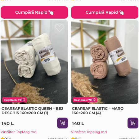
Cumpără Rapid
Cumpără Rapid
CashBack: 70
CashBack: 70
CEARSAF ELASTIC QUEEN – BEJ
CEARSAF ELASTIC – MARO
DESCHIS 160×200 CM (1)
160×200 CM (4)
140 L
140 L
Vînzător: TopMag.md
Vînzător: TopMag.md
0
0
Vândute: 66
Vândute: 65
(0)
(0)