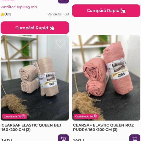
Vînzător: TopMag.md
Cumpără Rapid
0
Vândute: 108
(0)
Cumpără Rapid
CashBack: 70
CashBack: 70
CEARSAF ELASTIC QUEEN BEJ
CEARSAF ELASTIC QUEEN ROZ
160×200 CM (2)
PUDRA 160×200 CM (3)
140 L
140 L