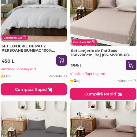
CashBack: 225
CashBack: 100
SET LENJERIE DE PAT 2
PERSOANE BUMBAC 100%
Set Lenjerie de Pat 3pcs
POPLIN – GRI DESCHIS
160x200cm, Bej (06-MS708-60-
PR2)
450 L
199 L
Vînzător: TopMag.md
Vînzător: TopMag.md
0
Vândute: 13
(0)
0
Vândute: 13
(0)
Cumpără Rapid
Cumpără Rapid