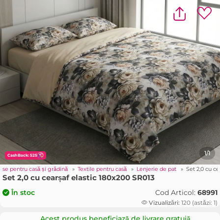
1/1
CashBack: 525
use pentru casă și grădină
»
Textile pentru casă
»
Lenjerie de pat
»
Set 2,0 cu c
Set 2,0 cu cearșaf elastic 180x200 SR013
Cod Articol:
68991
În stoc
Vizualizări:
120 (astăzi: 1)
Acest produs beneficiază de livrare gratuiă