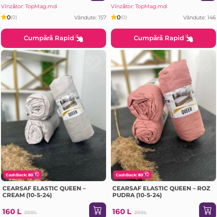
Vînzător: TopMag.md
Vînzător: TopMag.md
0
0
Vândute: 157
Vândute: 146
(0)
(0)
Cumpără Rapid
Cumpără Rapid
CashBack: 80
CashBack: 80
CEARSAF ELASTIC QUEEN –
CEARSAF ELASTIC QUEEN – ROZ
CREAM (10-5-24)
PUDRA (10-5-24)
160 L
160 L
200L
200L