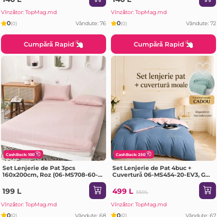
Vînzător: TopMag.md
Vînzător: TopMag.md
0
0
Vândute: 76
Vândute: 72
(0)
(0)
Cumpără Rapid
Cumpără Rapid
CashBack: 100
CashBack: 250
Set Lenjerie de Pat 3pcs
Set Lenjerie de Pat 4buc +
160x200cm, Roz (06-MS708-60-
Cuvertură 06-MS454-20-EV3, GE-
PR2)
3163
199 L
499 L
550L
Vînzător: TopMag.md
Vînzător: TopMag.md
0
0
Vândute: 68
Vândute: 67
(0)
(0)