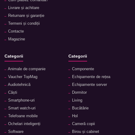
Cum plasez comanda?
Livrare și achitare
Returnare și garanție
Termeni și condiții
Contacte
Magazine
Categorii
Categorii
Animale de companie
Componente
Vaucher TopMag
Echipamente de rețea
Audiotehnică
Echipamente server
Căști
Dormitor
Smartphone-uri
Living
Smart watch-uri
Bucătărie
Telefoane mobile
Hol
Ochelari inteligenți
Cameră copii
Software
Birou și cabinet