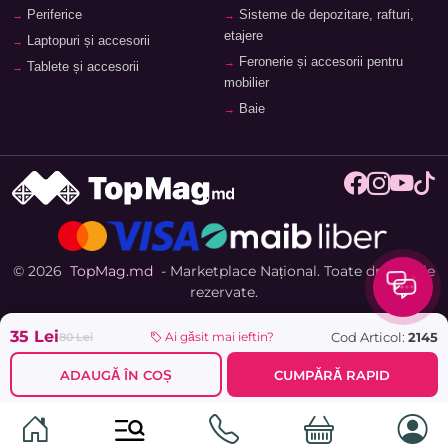
Periferice
Sisteme de depozitare, rafturi,
etajere
Laptopuri și accesorii
Feronerie și accesorii pentru
Tablete și accesorii
mobilier
Baie
© 2026
TopMag.md
- Marketplace Național. Toate drepturile
rezervate.
35 Lei
Cod Articol:
2145
Ai găsit mai ieftin?
80 Lei
ADAUGĂ ÎN COȘ
CUMPĂRĂ RAPID