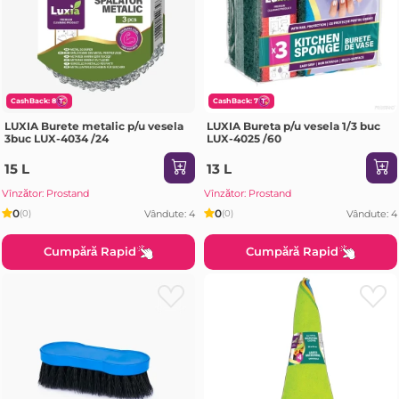
CashBack: 8
CashBack: 7
LUXIA Burete metalic p/u vesela
LUXIA Bureta p/u vesela 1/3 buc
3buc LUX-4034 /24
LUX-4025 /60
15 L
13 L
Vînzător: Prostand
Vînzător: Prostand
0
0
Vândute: 4
Vândute: 4
(0)
(0)
Cumpără Rapid
Cumpără Rapid