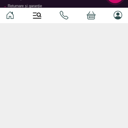
Returnare și garanție
Termeni și condiții
Contacte
Magazine
Categorii
Categorii
Animale de companie
Componente
Vaucher TopMag
Echipamente de rețea
Audiotehnică
Echipamente server
Căști
Dormitor
Smartphone-uri
Living
Smart watch-uri
Bucătărie
Telefoane mobile
Hol
Ochelari inteligenți
Cameră copii
Software
Birou și cabinet
Periferice
Sisteme de depozitare, rafturi,