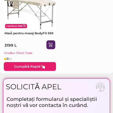
CashBack: 1600
Masă pentru masaj BodyFit 599
3199 L
Vînzător: Eliteh Trade
0
(0)
Cumpără Rapid
SOLICITĂ APEL
Completați formularul și specialiștii
noștri vă vor contacta în curând.