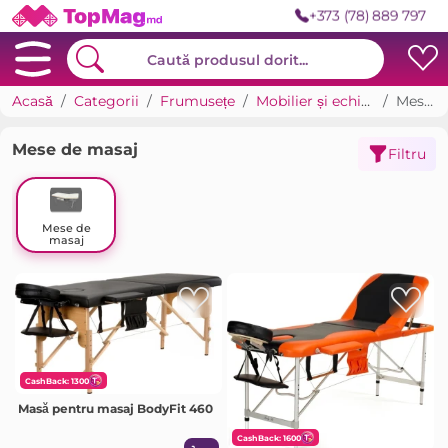
+373 (78) 889 797
Acasă
Categorii
Frumusețe
Mobilier și echipamente pentru saloane
Mese de masaj
Mese de masaj
Filtru
Mese de
masaj
CashBack: 1300
Masă pentru masaj BodyFit 460
CashBack: 1600