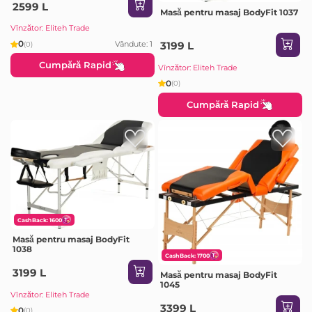
2599 L
Masă pentru masaj BodyFit 1037
Vînzător: Eliteh Trade
0
Vândute: 1
3199 L
(0)
Cumpără Rapid
Vînzător: Eliteh Trade
0
(0)
Cumpără Rapid
CashBack: 1600
Masă pentru masaj BodyFit
1038
CashBack: 1700
3199 L
Masă pentru masaj BodyFit
1045
Vînzător: Eliteh Trade
3399 L
0
(0)