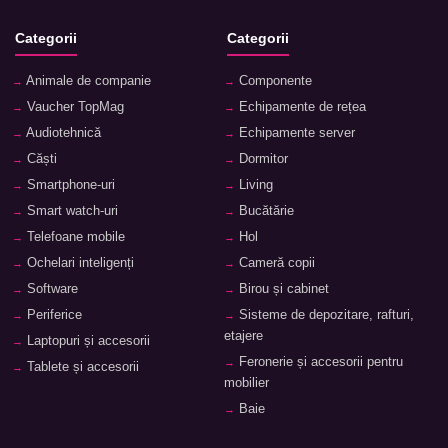
Categorii
Categorii
Animale de companie
Componente
Vaucher TopMag
Echipamente de rețea
Audiotehnică
Echipamente server
Căști
Dormitor
Smartphone-uri
Living
Smart watch-uri
Bucătărie
Telefoane mobile
Hol
Ochelari inteligenți
Cameră copii
Software
Birou și cabinet
Periferice
Sisteme de depozitare, rafturi,
etajere
Laptopuri și accesorii
Feronerie și accesorii pentru
Tablete și accesorii
mobilier
Baie