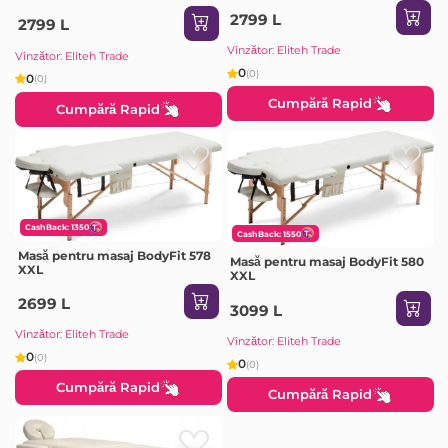
2799 L
2799 L
Vînzător: Eliteh Trade
Vînzător: Eliteh Trade
0
(0)
0
(0)
Cumpără Rapid
Cumpără Rapid
CashBack: 1350
CashBack: 1550
Masă pentru masaj BodyFit 578
Masă pentru masaj BodyFit 580
XXL
XXL
2699 L
3099 L
Vînzător: Eliteh Trade
Vînzător: Eliteh Trade
0
(0)
0
(0)
Cumpără Rapid
Cumpără Rapid