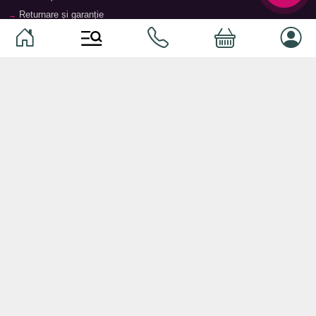
Returnare și garanție
Termeni și condiții
Contacte
Magazine
Categorii
Categorii
Animale de companie
Componente
Vaucher TopMag
Echipamente de rețea
Audiotehnică
Echipamente server
Căști
Dormitor
Smartphone-uri
Living
Smart watch-uri
Bucătărie
Telefoane mobile
Hol
Ochelari inteligenți
Cameră copii
Software
Birou și cabinet
Periferice
Sisteme de depozitare, rafturi,