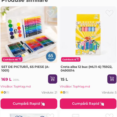
Produse similare
CashBack: 85
CashBack: 8
SET DE PICTURĂ, 65 PIESE (A-
Creta alba 12 buc (ML11-6) 75922,
1001)
0490014
169 L
15 L
259L
Vînzător: TopMag.md
Vînzător: TopMag.md
0
0
Vândute: 21
Vândute: 5
(0)
(0)
Cumpără Rapid
Cumpără Rapid