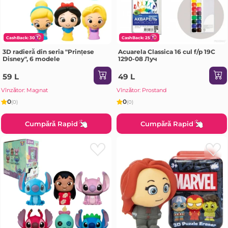
CashBack: 30
CashBack: 25
3D radieră din seria "Prințese
Acuarela Classica 16 cul f/p 19С
Disney", 6 modele
1290-08 Луч
59 L
49 L
Vînzător: Magnat
Vînzător: Prostand
0
0
(0)
(0)
Cumpără Rapid
Cumpără Rapid