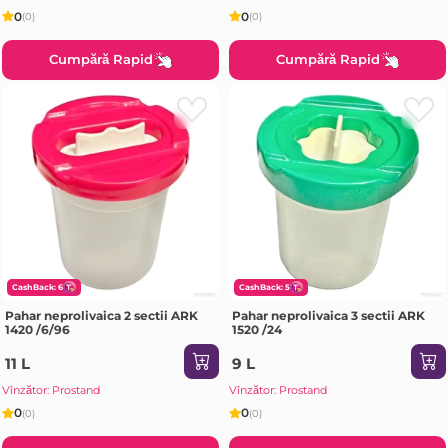
0
0
(0)
(0)
Cumpără Rapid
Cumpără Rapid
CashBack: 6
CashBack: 5
Pahar neprolivaica 2 sectii ARK
Pahar neprolivaica 3 sectii ARK
1420 /6/96
1520 /24
11 L
9 L
Vînzător: Prostand
Vînzător: Prostand
0
0
(0)
(0)