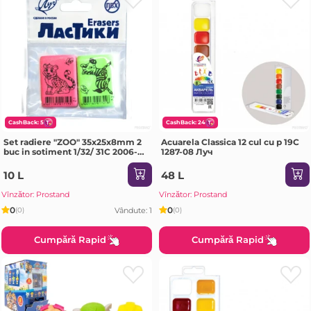
CashBack: 5
CashBack: 24
Set radiere "ZOO" 35x25x8mm 2
Acuarela Classica 12 cul cu p 19С
buc in sotiment 1/32/ 31C 2006-
1287-08 Луч
08 Луч
10 L
48 L
Vînzător: Prostand
Vînzător: Prostand
0
0
Vândute: 1
(0)
(0)
Cumpără Rapid
Cumpără Rapid