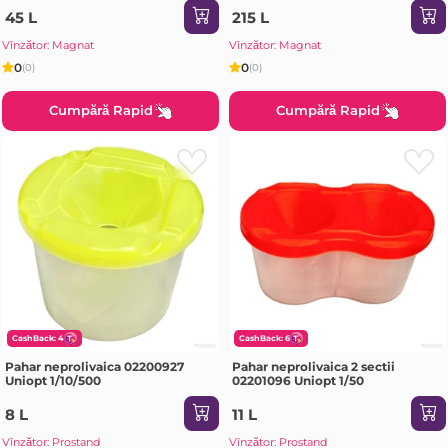
45 L
215 L
Vînzător: Magnat
Vînzător: Magnat
0
0
(0)
(0)
Cumpără Rapid
Cumpără Rapid
CashBack: 4
CashBack: 6
Pahar neprolivaica 02200927
Pahar neprolivaica 2 sectii
Uniopt 1/10/500
02201096 Uniopt 1/50
8 L
11 L
Vînzător: Prostand
Vînzător: Prostand