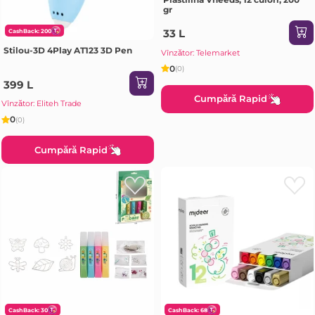
gr
33 L
CashBack: 200
Stilou-3D 4Play AT123 3D Pen
Vînzător: Telemarket
0
(0)
399 L
Cumpără Rapid
Vînzător: Eliteh Trade
0
(0)
Cumpără Rapid
CashBack: 30
CashBack: 68