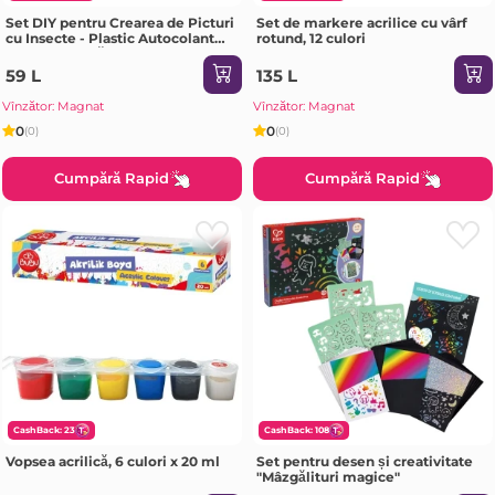
Set DIY pentru Crearea de Picturi
Set de markere acrilice cu vârf
cu Insecte - Plastic Autocolant
rotund, 12 culori
pentru Pictură
59 L
135 L
Vînzător: Magnat
Vînzător: Magnat
0
0
(0)
(0)
Cumpără Rapid
Cumpără Rapid
CashBack: 23
CashBack: 108
Vopsea acrilică, 6 culori x 20 ml
Set pentru desen și creativitate
"Mâzgălituri magice"