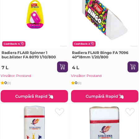
CashBack: 4
CashBack: 2
Radiera FLAIR Spinner 1
Radiera FLAIR Bingo FA 7096
buc.blister FA 8070 1/10/800
40*18mm 1/20/800
7 L
4 L
Vînzător: Prostand
Vînzător: Prostand
0
0
(0)
(0)
Cumpără Rapid
Cumpără Rapid