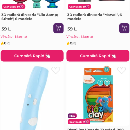
CashBack: 30
CashBack: 30
3D radieră din seria "Lilo &amp;
3D radieră din seria "Marvel", 6
Stitch", 6 modele
modele
59 L
59 L
Vînzător: Magnat
Vînzător: Magnat
0
0
(0)
(0)
Cumpără Rapid
Cumpără Rapid
NEW
CashBack: 17
Plastilina Vneeds, 12 culori, 200