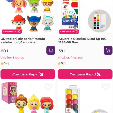
CashBack: 30
CashBack: 20
3D radieră din seria "Patrula
Acuarela Classica 12 cul f/p 19С
cățelușilor", 6 modele
1286-08 Луч
59 L
39 L
Vînzător: Magnat
Vînzător: Prostand
0
0
(0)
(0)
Cumpără Rapid
Cumpără Rapid