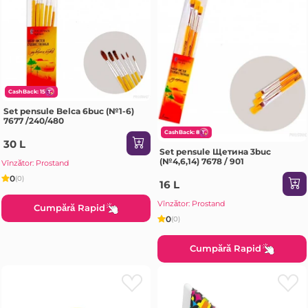
CashBack: 15
Set pensule Belca 6buc (№1-6)
7677 /240/480
CashBack: 8
30 L
Set pensule Щетина 3buc
(№4,6,14) 7678 / 901
Vînzător: Prostand
0
(0)
16 L
Vînzător: Prostand
Cumpără Rapid
0
(0)
Cumpără Rapid