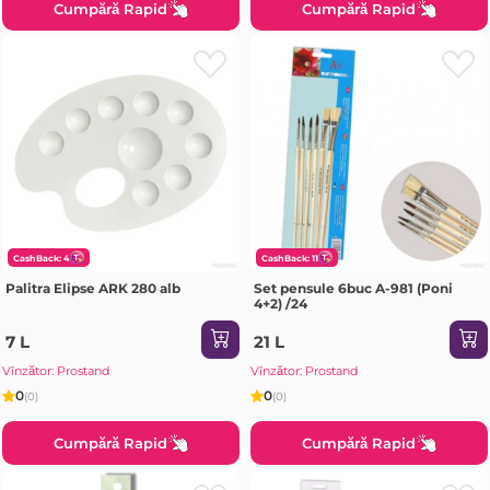
Cumpără Rapid
Cumpără Rapid
CashBack: 4
CashBack: 11
Palitra Elipse ARK 280 alb
Set pensule 6buc A-981 (Poni
4+2) /24
7 L
21 L
Vînzător: Prostand
Vînzător: Prostand
0
0
(0)
(0)
Cumpără Rapid
Cumpără Rapid