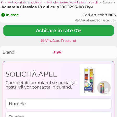
rți
»
Hobby-uri și creativitate
»
Articole pentru pictură, desen și artă
»
Acuarela C
Acuarela Classica 18 cul cu p 19С 1293-08 Луч
Cod Articol:
71805
În stoc
Vizualizări:
98 (astăzi: 3)
Achitare in rate 0%
Vînzător: Prostand
Brand:
Луч
SOLICITĂ APEL
Completați formularul și specialiștii
noștri vă vor contacta în curând.