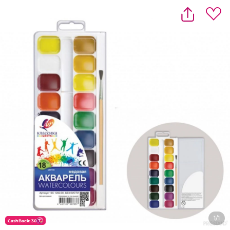
1/1
CashBack: 30