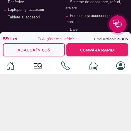
Periferice
Sisteme de depozitare, rafturi,
etajere
Laptopuri și accesorii
Feronerie și accesorii pentru
Tablete și accesorii
mobilier
Baie
59 Lei
Cod Articol:
71805
Ai găsit mai ieftin?
ADAUGĂ ÎN COȘ
CUMPĂRĂ RAPID
© 2026
TopMag.md
- Marketplace Național. Toate drepturile
rezervate.