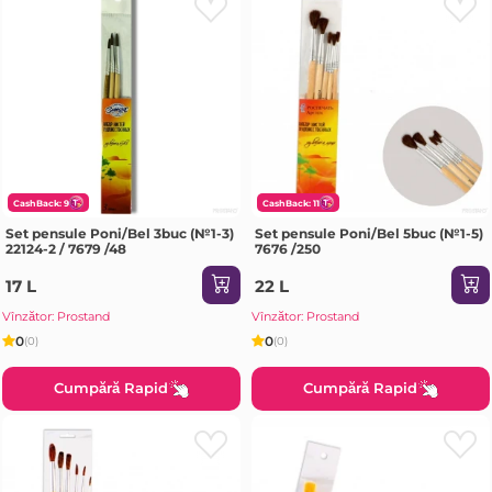
CashBack: 9
CashBack: 11
Set pensule Poni/Bel 3buc (№1-3)
Set pensule Poni/Bel 5buc (№1-5)
22124-2 / 7679 /48
7676 /250
17 L
22 L
Vînzător: Prostand
Vînzător: Prostand
0
0
(0)
(0)
Cumpără Rapid
Cumpără Rapid