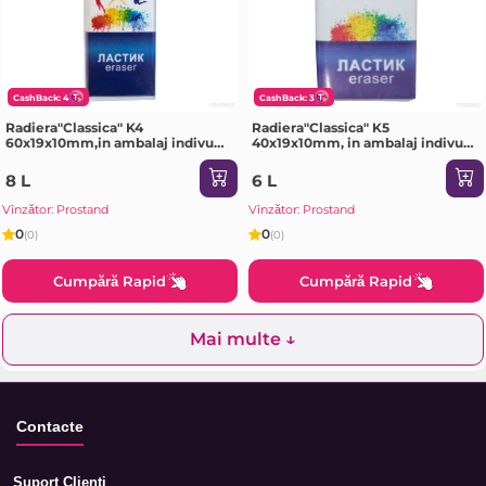
CashBack: 4
CashBack: 3
Radiera"Сlassica" K4
Radiera"Сlassica" K5
60x19x10mm,in ambalaj indivual
40x19x10mm, in ambalaj indivual
1/30 31C 2001-08 Луч
1/45 31C 2044-08 Луч
8 L
6 L
Vînzător: Prostand
Vînzător: Prostand
0
0
(0)
(0)
Cumpără Rapid
Cumpără Rapid
Mai multe ↓
Contacte
Suport Clienti