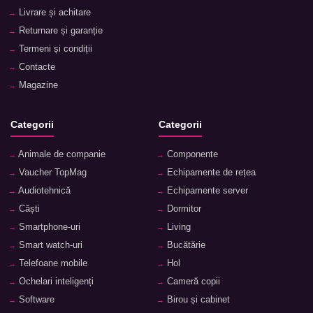
Livrare și achitare
Returnare și garanție
Termeni și condiții
Contacte
Magazine
Categorii
Categorii
Animale de companie
Componente
Vaucher TopMag
Echipamente de rețea
Audiotehnică
Echipamente server
Căști
Dormitor
Smartphone-uri
Living
Smart watch-uri
Bucătărie
Telefoane mobile
Hol
Ochelari inteligenți
Cameră copii
Software
Birou și cabinet