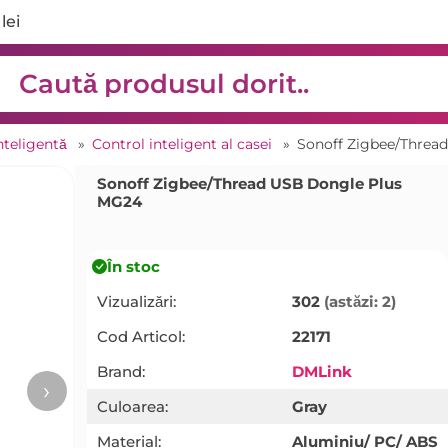
lei
nteligentă
»
Control inteligent al casei
»
Sonoff Zigbee/Threa
Sonoff Zigbee/Thread USB Dongle Plus
MG24
În stoc
Vizualizări:
302
(astăzi: 2)
Cod Articol:
22171
Brand:
DMLink
›
Culoarea:
Gray
Material:
Aluminiu/ PC/ ABS