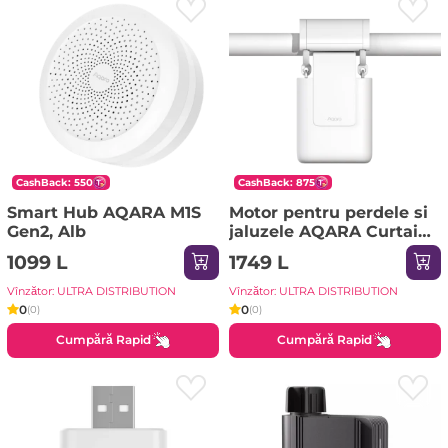
CashBack: 550
CashBack: 875
Smart Hub AQARA M1S
Motor pentru perdele si
Gen2, Alb
jaluzele AQARA Curtain
Driver E1 (Rod Version),
1099 L
1749 L
Alb
Vînzător: ULTRA DISTRIBUTION
Vînzător: ULTRA DISTRIBUTION
0
0
(0)
(0)
Cumpără Rapid
Cumpără Rapid