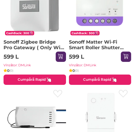
CashBack: 300
CashBack: 300
Sonoff Zigbee Bridge
Sonoff Matter Wi-Fi
Pro Gateway ( Only Wi-
Smart Roller Shutter
Fi)
Switch MINI-RBS
599 L
599 L
Vînzător: DMLink
Vînzător: DMLink
0
0
(0)
(0)
Cumpără Rapid
Cumpără Rapid