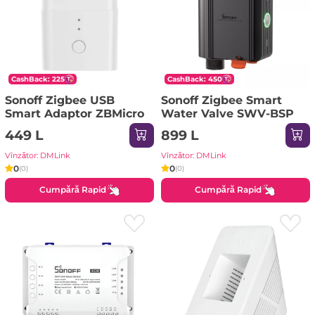
CashBack: 225
CashBack: 450
Sonoff Zigbee USB
Sonoff Zigbee Smart
Smart Adaptor ZBMicro
Water Valve SWV-BSP
449 L
899 L
Vînzător: DMLink
Vînzător: DMLink
0
0
(0)
(0)
Cumpără Rapid
Cumpără Rapid