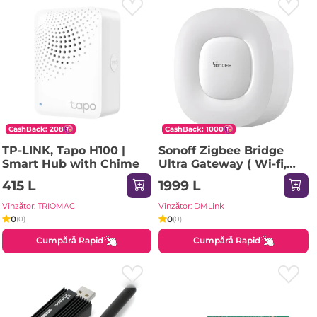
CashBack: 208
CashBack: 1000
TP-LINK, Tapo H100 |
Sonoff Zigbee Bridge
Smart Hub with Chime
Ultra Gateway ( Wi-fi,
Ethernet, Metter Bridge,
415 L
1999 L
Work with Apple Home)
Vînzător: TRIOMAC
Vînzător: DMLink
0
0
(0)
(0)
Cumpără Rapid
Cumpără Rapid