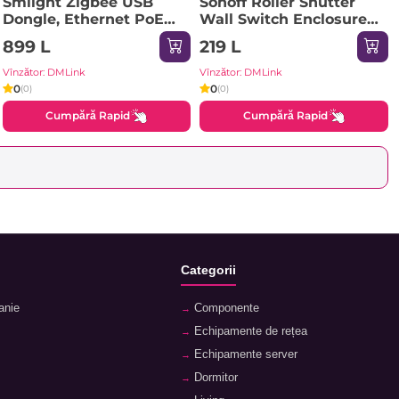
Smlight Zigbee USB
Sonoff Roller Shutter
Dongle, Ethernet PoE
Wall Switch Enclosure
(SLZB-06)
ERBS
899 L
219 L
Vînzător: DMLink
Vînzător: DMLink
0
0
(0)
(0)
Cumpără Rapid
Cumpără Rapid
Categorii
anie
Componente
Echipamente de rețea
Echipamente server
Dormitor