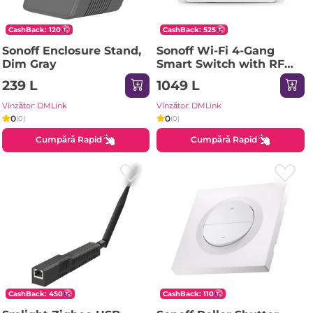
CashBack: 120
CashBack: 525
Sonoff Enclosure Stand,
Sonoff Wi-Fi 4-Gang
Dim Gray
Smart Switch with RF
Control 4CHPROR3
239 L
1049 L
Vînzător: DMLink
Vînzător: DMLink
0
0
(0)
(0)
Cumpără Rapid
Cumpără Rapid
CashBack: 450
CashBack: 110