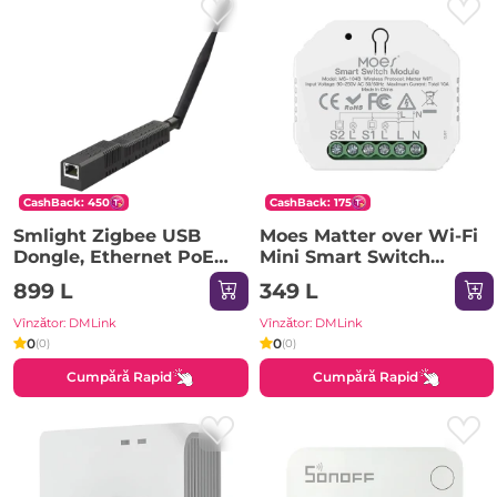
CashBack: 450
CashBack: 175
Smlight Zigbee USB
Moes Matter over Wi-Fi
Dongle, Ethernet PoE
Mini Smart Switch
(SLZB-06M)
Module 2 Gang 10A
899 L
349 L
(Neutral Wire)
Vînzător: DMLink
Vînzător: DMLink
0
0
(0)
(0)
Cumpără Rapid
Cumpără Rapid