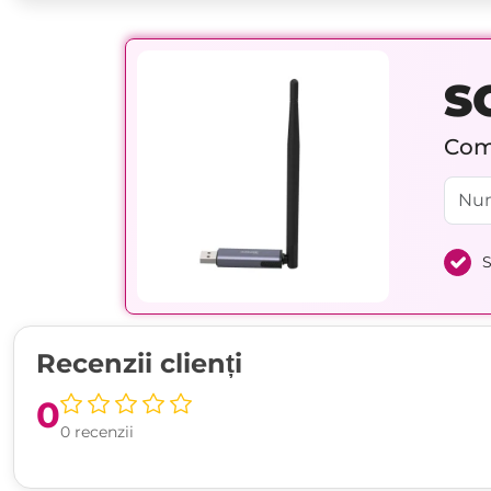
S
Comp
S
Recenzii clienți
0
0 recenzii