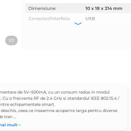
Dimensiune:
10 x 18 x 214 mm
Conector/Interfata:
USB
Wi-fi:
Da
Temperatura de
-10/ +60 C
1/2
functionare:
 alimentare de 5V⎓500mA, cu un consum redus in modul
 Cu o frecventa RF de 2.4 GHz si standardul IEEE 802.15.4 /
a intre echipamentele smart.
deschis, ceea ce inseamna acoperire larga pentru diverse
 tran ...
mai mult