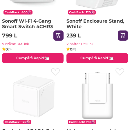
CashBack: 400
CashBack: 120
Sonoff Wi-Fi 4-Gang
Sonoff Enclosure Stand,
Smart Switch 4CHR3
White
799 L
239 L
Vînzător: DMLink
Vînzător: DMLink
0
0
(0)
(0)
Cumpără Rapid
Cumpără Rapid
CashBack: 175
CashBack: 750