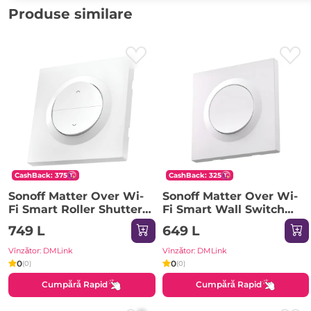
Produse similare
CashBack: 375
CashBack: 325
Sonoff Matter Over Wi-
Sonoff Matter Over Wi-
Fi Smart Roller Shutter
Fi Smart Wall Switch
Wall Switch MINI-RBS-E
MINIR4M-E Extreme
749 L
649 L
(Neutral Required)
Vînzător: DMLink
Vînzător: DMLink
0
0
(0)
(0)
Cumpără Rapid
Cumpără Rapid