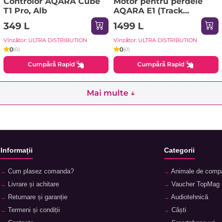
Controlor AQARA Cube
Motor pentru perdele
T1 Pro, Alb
AQARA E1 (Track
Version), Alb
349 L
1499 L
Vînzător: ULTRA DISTRIBUTION
Vînzător: ULTRA DISTRIBUTION
0
0
(0)
(0)
Cumpără Rapid
Cumpără Rapid
Mai multe ↓
Informații
Categorii
Cum plasez comanda?
Animale de comp
Livrare și achitare
Vaucher TopMag
Returnare și garanție
Audiotehnică
Termeni și condiții
Căști