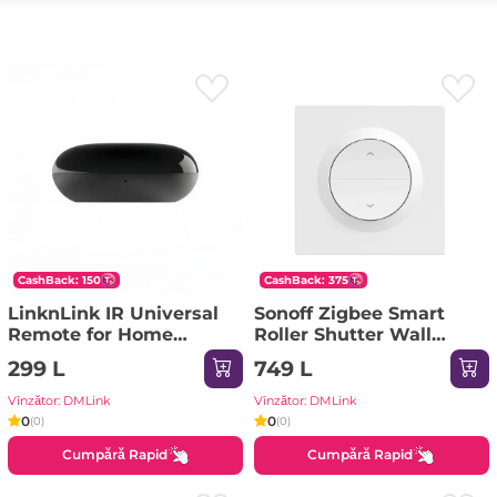
CashBack: 150
CashBack: 375
LinknLink IR Universal
Sonoff Zigbee Smart
Remote for Home
Roller Shutter Wall
Assistant (MQTT)
Switch MINI-ZBRBS-E
299 L
749 L
Vînzător: DMLink
Vînzător: DMLink
0
0
(0)
(0)
Cumpără Rapid
Cumpără Rapid