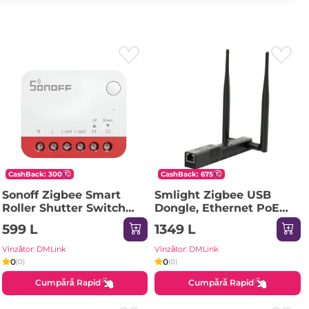
CashBack: 300
CashBack: 675
Sonoff Zigbee Smart
Smlight Zigbee USB
Roller Shutter Switch
Dongle, Ethernet PoE
MINI-ZBRBS
(SLZB-MR1)
599 L
1349 L
Vînzător: DMLink
Vînzător: DMLink
0
0
(0)
(0)
Cumpără Rapid
Cumpără Rapid