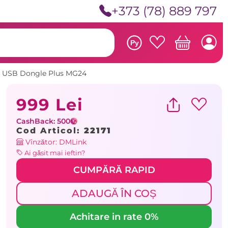
+373 (78) 889 797
Ру
d USB Dongle Plus MG24
999 Lei
CashBack: 500
Cod Articol:
22171
Vînzător: DMLink
Ai găsit mai ieftin?
CUMPĂRĂ RAPID
ADAUGĂ ÎN COȘ
Achitare in rate 0%