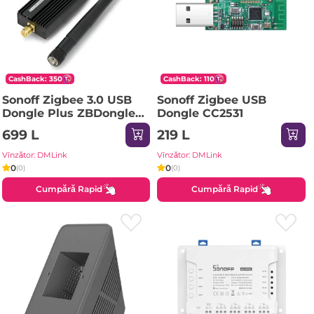
CashBack: 350
CashBack: 110
Sonoff Zigbee 3.0 USB
Sonoff Zigbee USB
Dongle Plus ZBDongle-
Dongle CC2531
E
699 L
219 L
Vînzător: DMLink
Vînzător: DMLink
0
0
(0)
(0)
Cumpără Rapid
Cumpără Rapid