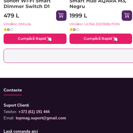
Sonoff Wi-Fi Smart
Smart Hub AQARA M3,
Dimmer Switch D1
Negru
479 L
1999 L
Vînzător: DMLink
Vînzător: ULTRA DISTRIBUTION
0
0
(0)
(0)
Cumpără Rapid
Cumpără Rapid
Contacte
Suport Clienti
Telefon:
+373 (61) 191 444
Email:
topmag.suport@gmail.com
Lasă comanda aici