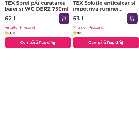
TEX Sprei p/u curatarea
TEX Solutie anticalcar si
baiei si WC DERZ 750ml
impotriva ruginei
1000gr/900ml
62 L
53 L
Vînzător: Prostand
Vînzător: Prostand
0
0
(0)
(0)
Cumpără Rapid
Cumpără Rapid