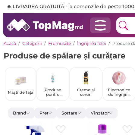
🔥 LIVRAREA GRATUITĂ - la comenzile de peste 1000 
Acasă
Categorii
Frumusețe
Îngrijirea feței
Produse de
Produse de spălare și curățare
Produse
Creme și
Electronice
Măști de față
pentru
seruri
de îngrijire
demachiere
personală
Brand
Preț
Sortare
Vînzător