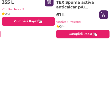
355 L
TEX Spuma activa
anticalcar p/u
Vînzător: Nova IT
baia/teracota 750ml
0
61 L
(0)
Muhtesem
Cumpără Rapid
Vînzător: Prostand
0
(0)
Cumpără Rapid