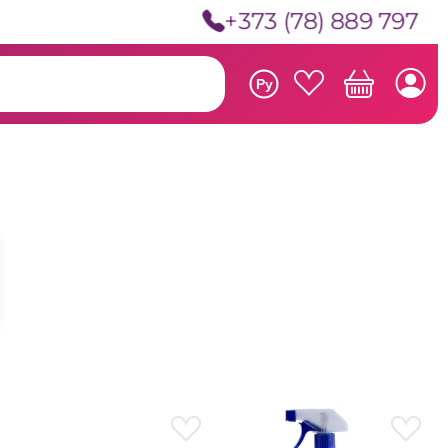
+373 (78) 889 797
Ру