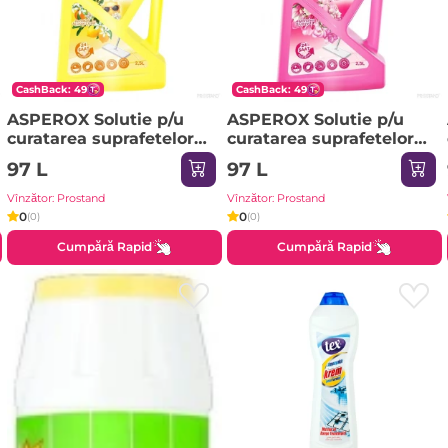
CashBack: 49
CashBack: 49
ASPEROX Solutie p/u
ASPEROX Solutie p/u
curatarea suprafetelor
curatarea suprafetelor
2500ml Lemon & Orange
2500ml Magnolia &
97 L
97 L
(galben) 8017
Freesia (roz) 8000
Vînzător: Prostand
Vînzător: Prostand
0
0
(0)
(0)
Cumpără Rapid
Cumpără Rapid