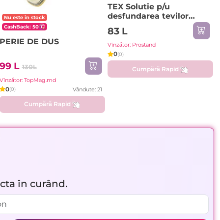
TEX Solutie p/u
desfundarea tevilor
Nu este în stock
1000ml
CashBack: 50
83 L
PERIE DE DUS
Vînzător: Prostand
0
(0)
99 L
130L
Cumpără Rapid
Vînzător: TopMag.md
0
Vândute: 21
(0)
Cumpără Rapid
acta în curând.