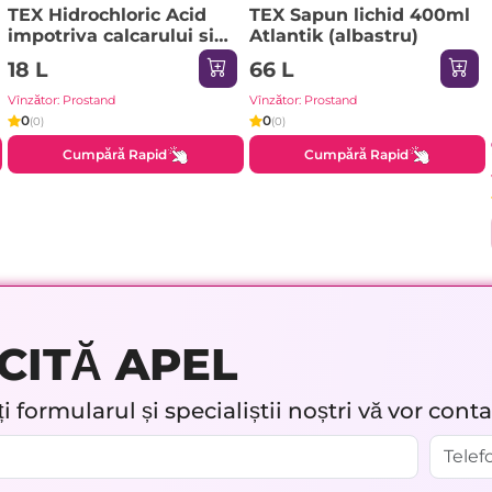
TEX Hidrochloric Acid
TEX Sapun lichid 400ml
impotriva calcarului si
Atlantik (albastru)
ruginei 2380gr Tuz Ruhu
18 L
66 L
Vînzător: Prostand
Vînzător: Prostand
0
0
(0)
(0)
Cumpără Rapid
Cumpără Rapid
CITĂ APEL
 formularul și specialiștii noștri vă vor cont