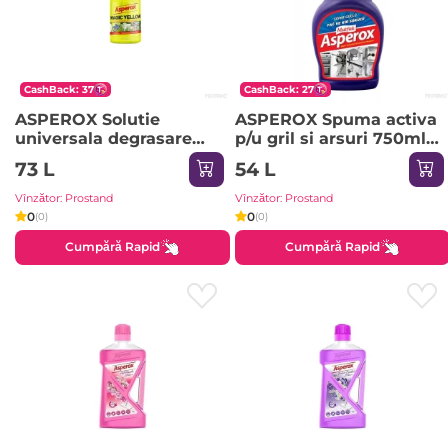
CashBack: 37
CashBack: 27
ASPEROX Solutie
ASPEROX Spuma activa
universala degrasare
p/u gril si arsuri 750ml
Magic Yellow 1000ml
/violet
73 L
54 L
Vînzător: Prostand
Vînzător: Prostand
0
0
(0)
(0)
Cumpără Rapid
Cumpără Rapid