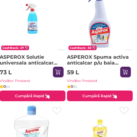
CashBack: 37
CashBack: 30
ASPEROX Solutie
ASPEROX Spuma activa
universala anticalcar
anticalcar p/u baia
Magic Blue Ultra1000 ml
750ml /alb/
73 L
59 L
Vînzător: Prostand
Vînzător: Prostand
0
0
(0)
(0)
Cumpără Rapid
Cumpără Rapid