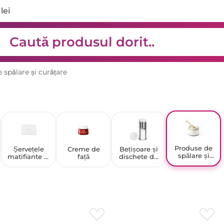
lei
 spălare și curățare
Produse de
Șervețele
Creme de
Bețișoare și
spălare și
matifiante și
față
dischete de
curățare
demachiante
bumbac