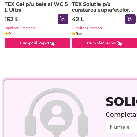
TEX Gel p/u baie si WC 5
TEX Solutie p/u
L Ultra
curatarea suprafetelor
5000ml Violet / Lavanda
152 L
42 L
Vînzător: Prostand
Vînzător: Prostand
0
0
(0)
(0)
Cumpără Rapid
Cumpără Rapid
SOLI
Completați