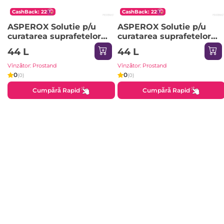
CashBack: 22
CashBack: 22
ASPEROX Solutie p/u
ASPEROX Solutie p/u
curatarea suprafetelor
curatarea suprafetelor
1000ml 1/12 Magnolia &
1000ml 1/12 Violet &
44 L
44 L
Freesia (roz) 8871
Jasmin (violet) 8864
Vînzător: Prostand
Vînzător: Prostand
0
0
(0)
(0)
Cumpără Rapid
Cumpără Rapid