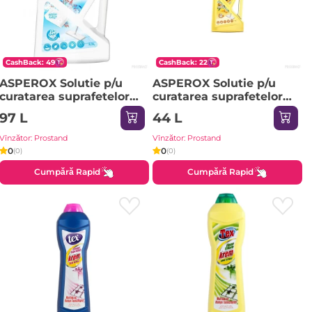
CashBack: 49
CashBack: 22
ASPEROX Solutie p/u
ASPEROX Solutie p/u
curatarea suprafetelor
curatarea suprafetelor
2500ml Sapun alb
1000ml 1/12 Lemon &
97 L
44 L
(albastru) 7997
Orange (galben) 8857
Vînzător: Prostand
Vînzător: Prostand
0
0
(0)
(0)
Cumpără Rapid
Cumpără Rapid