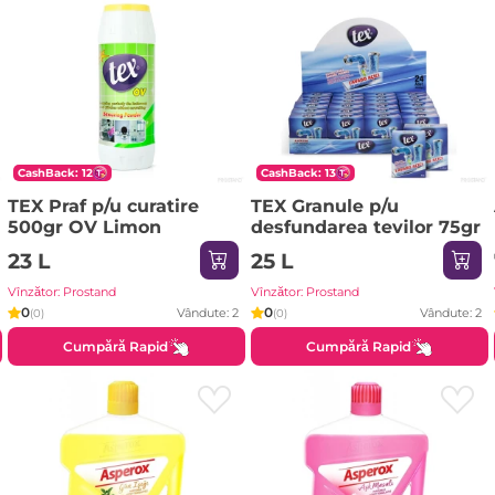
CashBack: 12
CashBack: 13
TEX Praf p/u curatire
TEX Granule p/u
500gr OV Limon
desfundarea tevilor 75gr
23 L
25 L
Vînzător: Prostand
Vînzător: Prostand
0
0
Vândute: 2
Vândute: 2
(0)
(0)
Cumpără Rapid
Cumpără Rapid