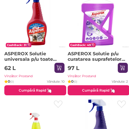
CashBack: 31
CashBack: 49
ASPEROX Solutie
ASPEROX Solutie p/u
universala p/u toate
curatarea suprafetelor
suprafete 750ml /rosu/
2500ml Violet & Jasmin
62 L
97 L
(violet) 8024
Vînzător: Prostand
Vînzător: Prostand
0
0
Vândute: 10
Vândute: 2
(0)
(0)
Cumpără Rapid
Cumpără Rapid