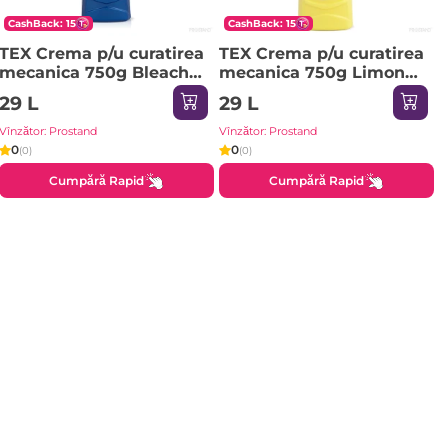
CashBack: 15
CashBack: 15
TEX Crema p/u curatirea
TEX Crema p/u curatirea
mecanica 750g Bleach
mecanica 750g Limon
cu inalbitor (albastru)
(galben)
29 L
29 L
Vînzător: Prostand
Vînzător: Prostand
0
0
(0)
(0)
Cumpără Rapid
Cumpără Rapid