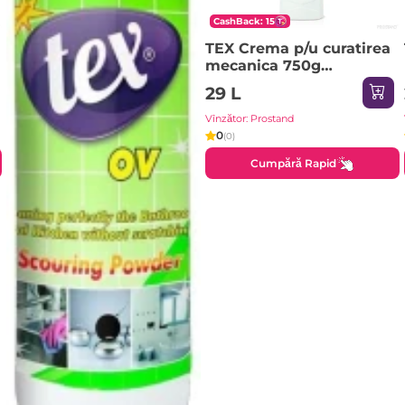
CashBack: 15
TEX Crema p/u curatirea
mecanica 750g
Amonyak (alb)
29 L
Vînzător: Prostand
0
(0)
Cumpără Rapid