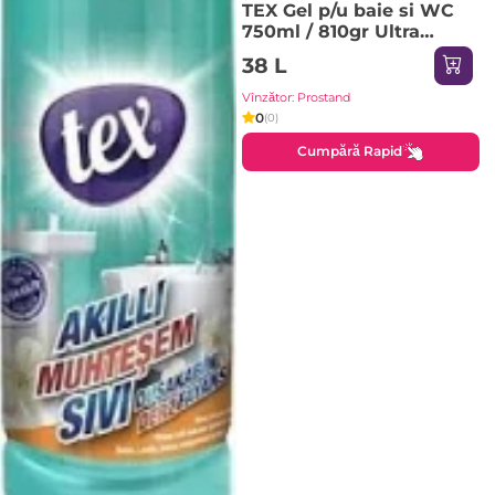
TEX Gel p/u baie si WC
750ml / 810gr Ultra
Snow White
38 L
Vînzător: Prostand
0
(0)
Cumpără Rapid