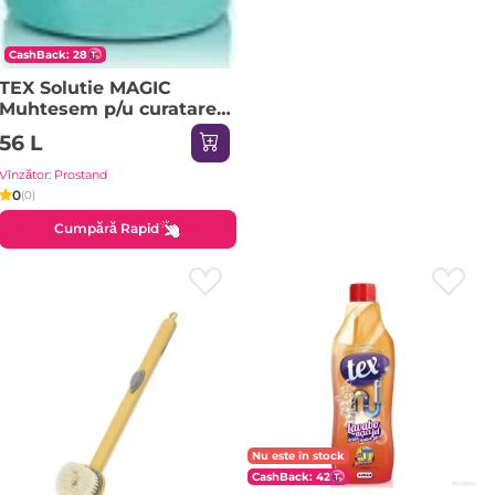
CashBack: 28
TEX Solutie MAGIC
Muhtesem p/u curatare
baie si faianta,
56 L
antirugina 1000gr/925ml
Vînzător: Prostand
0
(0)
Cumpără Rapid
Nu este în stock
CashBack: 42