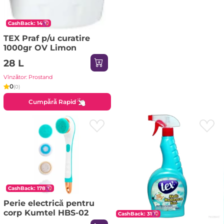
CashBack: 14
TEX Praf p/u curatire
1000gr OV Limon
28 L
Vînzător: Prostand
0
(0)
Cumpără Rapid
CashBack: 178
Perie electrică pentru
corp Kumtel HBS-02
CashBack: 31