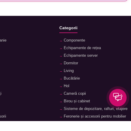
Categorii
anie
Componente
Echipamente de rețea
Echipamente server
Dormitor
Living
Bucătărie
Hol
i
Cameră copii
Birou și cabinet
Sisteme de depozitare, rafturi, etajere
orii
Feronerie și accesorii pentru mobilier
ii
Baie