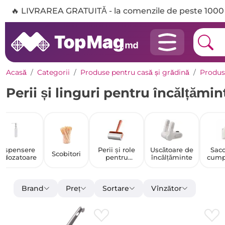
🔥 LIVRAREA GRATUITĂ - la comenzile de peste 1000 
Acasă
Categorii
Produse pentru casă și grădină
Produs
Perii și linguri pentru încălțămin
Dispensere
Perii și role
Uscătoare de
Sac
Scobitori
i dozatoare
pentru
încălțăminte
cump
curățarea
hainelor
Brand
Preț
Sortare
Vînzător