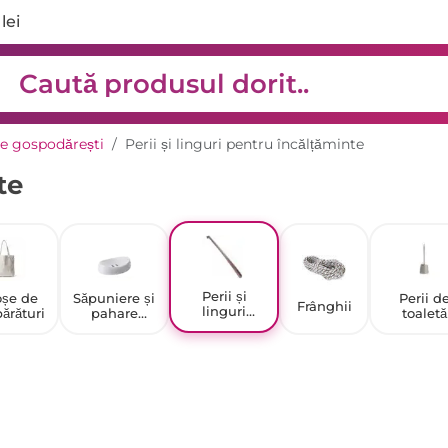
lei
e gospodărești
Perii și linguri pentru încălțăminte
te
Perii și
oșe de
Săpuniere și
Perii d
Frânghii
linguri
ărături
pahare
toaletă
pentru
pentru baie
încălțăminte