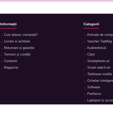
Informații
Categorii
Cum plasez comanda?
Animale de comp
Livrare și achitare
Vaucher TopMag
Returnare și garanție
Audiotehnică
Termeni și condiții
Căști
Contacte
Smartphone-uri
Magazine
Smart watch-uri
Telefoane mobile
Ochelari inteligenț
Software
Periferice
Laptopuri și acces
Tablete și accesor