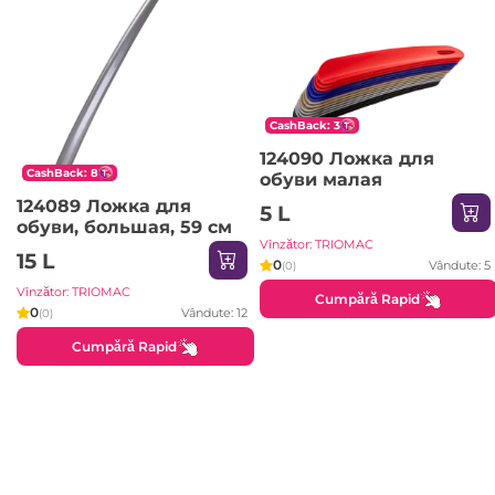
CashBack: 3
124090 Ложка для
CashBack: 8
обуви малая
124089 Ложка для
5 L
обуви, большая, 59 см
Vînzător: TRIOMAC
15 L
0
Vândute: 5
(0)
Vînzător: TRIOMAC
Cumpără Rapid
0
Vândute: 12
(0)
Cumpără Rapid