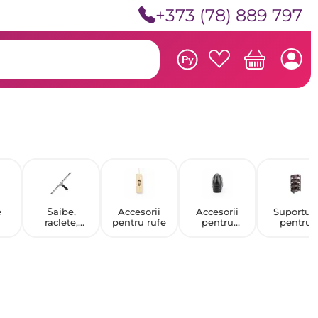
+373 (78) 889 797
Ру
e
Șaibe,
Accesorii
Accesorii
Suporturi
raclete,
pentru rufe
pentru
pentru
raclete
încălțăminte
încălțămin
pentru sticlă
de protecție
și suportur
pentru
încălțămin