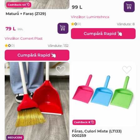
CashBack: 40
99 L
Matură + Faraș (Z129)
Vînzător: Lumintehnca
0
Vândute: 8
(0)
79 L
99L
Cumpără Rapid
Vînzător: Comert Plast
0
Vândute: 132
(0)
Cumpără Rapid
CashBack: 8
Făraș, Culori Mixte (LT133)
000259
REDUCERE