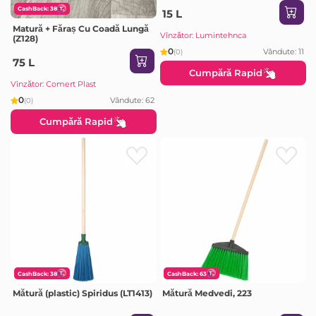
CashBack: 38
15 L
Matură + Făraș Cu Coadă Lungă
Vînzător: Lumintehnca
(Z128)
0
Vândute: 11
(0)
75 L
Cumpără Rapid
Vînzător: Comert Plast
0
Vândute: 62
(0)
Cumpără Rapid
CashBack: 38
CashBack: 63
Mătură (plastic) Spiridus (LT1413)
Mătură Medvedi, 223