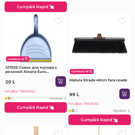
Cumpără Rapid
CashBack: 10
127025 Совок для мусора с
резиной Aleana Euro
CashBack: 50
31x22x9,5см
Matura Strada 40cm fara coada
20 L
Vînzător: TRIOMAC
99 L
0
Vândute: 5
(0)
Vînzător: TRIOMAC
Cumpără Rapid
0
Vândute: 4
(0)
Cumpără Rapid