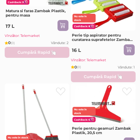
CashBack: 9
Matura si faras Zambak Plastik,
pentru masa
Nu este în
stock
17 L
CashBack: 8
Perie tip aspirator pentru
Vînzător: Telemarket
curatarea suprafetelor Zambak
0
Vândute: 2
(0)
Plastik
16 L
Cumpără Rapid
Vînzător: Telemarket
0
Vândute: 1
(0)
Cumpără Rapid
Nu este în
stock
CashBack: 6
Perie pentru geamuri Zambak
Plastik, 20,5 сm
Nu este în stock