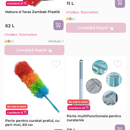
11 L
CashBack: 31
Matura si faras Zambak Plastik
Vînzător: Telemarket
0
(0)
62 L
Cumpără Rapid
Vînzător: Telemarket
0
Vândute: 1
(0)
Cumpără Rapid
Nu este în stock
Nu este în stock
CashBack: 30
CashBack: 15
Perie multifunctionala pentru
curatenie
Perie pentru curatat praful, cu
peri moi, 60 см