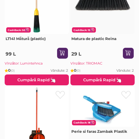
CashBack: 50
CashBack: 15
LT141 Mătură (plastic)
Matura de plastic Reina
99 L
29 L
Vînzător: Lumintehnca
Vînzător: TRIOMAC
0
0
Vândute: 2
Vândute: 2
(0)
(0)
Cumpără Rapid
Cumpără Rapid
CashBack: 18
Perie si faras Zambak Plastik