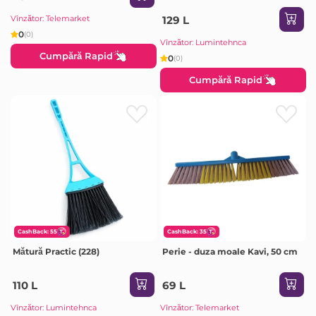
Vînzător: Telemarket
129 L
0
(0)
Vînzător: Lumintehnca
Cumpără Rapid
0
(0)
Cumpără Rapid
CashBack: 55
CashBack: 35
Mătură Practic (228)
Perie - duza moale Kavi, 50 cm
110 L
69 L
Vînzător: Lumintehnca
Vînzător: Telemarket