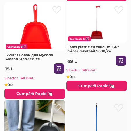
CashBack: 35
Faras plastic cu cauciuc "GP"
CashBack: 8
miner rabatabil 5608/24
122069 Совок для мусора
Aleana 31,5x23x9см
69 L
15 L
Vînzător: TRIOMAC
0
(0)
Vînzător: TRIOMAC
0
(0)
Cumpără Rapid
Cumpără Rapid