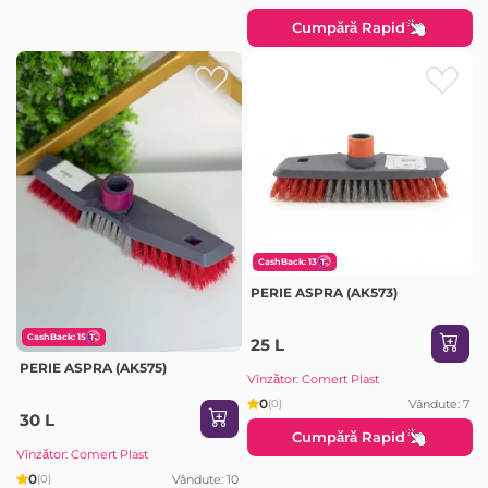
Cumpără Rapid
CashBack: 13
PERIE ASPRA (AK573)
CashBack: 15
25 L
PERIE ASPRA (AK575)
Vînzător: Comert Plast
0
Vândute: 7
(0)
30 L
Cumpără Rapid
Vînzător: Comert Plast
0
Vândute: 10
(0)