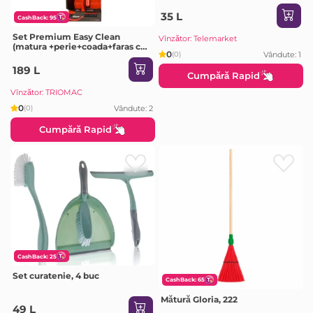
35 L
CashBack: 95
Set Premium Easy Clean
Vînzător: Telemarket
(matura +perie+coada+faras cu
0
Vândute: 1
(0)
perie)
189 L
Cumpără Rapid
Vînzător: TRIOMAC
0
Vândute: 2
(0)
Cumpără Rapid
CashBack: 25
Set curatenie, 4 buc
CashBack: 65
Mătură Gloria, 222
49 L