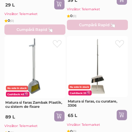
59 L
29 L
Vînzător: Telemarket
Vînzător: Telemarket
0
(0)
0
(0)
Cumpără Rapid
Cumpără Rapid
Nu este în stock
Nu este în stock
CashBack: 33
CashBack: 45
Matura si faras, cu curatare,
Мatura si faras Zambak Plastik,
3306
cu sistem de fixare
65 L
89 L
Vînzător: Telemarket
Vînzător: Telemarket
0
(0)