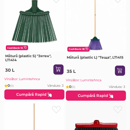
CashBack: 15
CashBack: 18
Mătură (plastic S) "Зятек",
Mătură (plastic L) "Теща", LT1415
LT1414
30 L
35 L
Vînzător: Lumintehnca
Vînzător: Lumintehnca
0
Vândute: 3
(0)
0
Vândute: 3
(0)
Cumpără Rapid
Cumpără Rapid