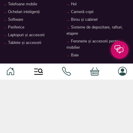
Telefoane mobile
Hol
Ochelari inteligenți
Cameră copii
Software
Birou și cabinet
Periferice
Sisteme de depozitare, rafturi,
etajere
Laptopuri și accesorii
Feronerie și accesorii pentru
Tablete și accesorii
mobilier
Baie
© 2026
TopMag.md
- Marketplace Național. Toate drepturile
rezervate.