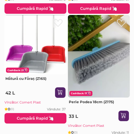
Cumpără Rapid
Cumpără Rapid
CashBack: 21
Mătură cu Făraș (Z165)
42 L
CashBack: 17
Perie Podea 18cm (Z175)
Vînzător: Comert Plast
0
Vândute: 37
(0)
33 L
Cumpără Rapid
Vînzător: Comert Plast
0
Vândute: 11
(0)