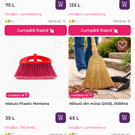
75 L
125 L
Vînzător: Lumintehnca
Vînzător: Lumintehnca
0
0
Vândute: 10
Vândute: 8
(0)
(0)
Cumpără Rapid
Cumpără Rapid
CashBack: 18
CashBack: 33
Matura Plastic Montana
Mătură din mălai (2415), 005944
35 L
65 L
Vînzător: TRIOMAC
Vînzător: Lumintehnca
0
0
Vândute: 3
Vândute: 61
(0)
(0)