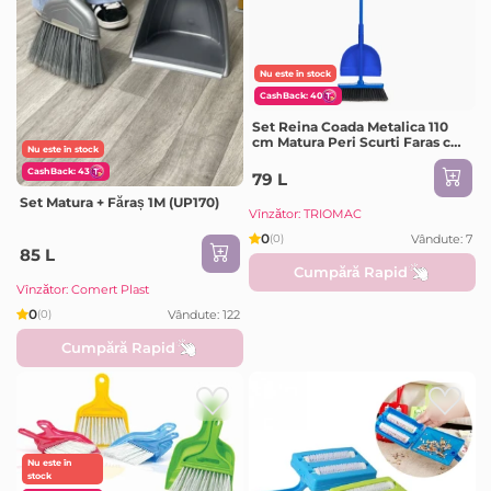
Nu este în stock
CashBack: 40
Set Reina Coada Metalica 110
cm Matura Peri Scurti Faras cu
Nu este în stock
Prindere Diverse Culori
CashBack: 43
79 L
Set Matura + Făraș 1M (UP170)
Vînzător: TRIOMAC
0
Vândute: 7
(0)
85 L
Cumpără Rapid
Vînzător: Comert Plast
0
Vândute: 122
(0)
Cumpără Rapid
Nu este în
stock