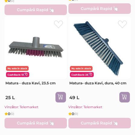
0
(0)
Cumpără Rapid
Cumpără Rapid
Nu este în stock
Nu este în stock
CashBack: 13
CashBack: 25
Matura - duza Kavi, 23.5 cm
Matura- duza Kavi, dura, 40 cm
25 L
49 L
Vînzător: Telemarket
Vînzător: Telemarket
0
0
(0)
(0)
Cumpără Rapid
Cumpără Rapid