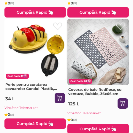
0
0
(0)
(0)
Cumpără Rapid
Cumpără Rapid
CashBack: 17
CashBack: 63
Perie pentru curatarea
covoarelor Gondol Plastik,
Covoras de baie RedRose, cu
forma albina, 12x17x8 cm
ventuze, Bubble, 36x66 cm
34 L
125 L
Vînzător: Telemarket
Vînzător: Telemarket
0
(0)
0
(0)
Cumpără Rapid
Cumpără Rapid