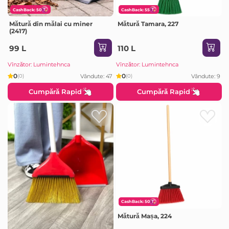
CashBack: 50
CashBack: 55
Mătură din mălai cu miner
Mătură Tamara, 227
(2417)
99 L
110 L
Vînzător: Lumintehnca
Vînzător: Lumintehnca
0
0
Vândute: 47
Vândute: 9
(0)
(0)
Cumpără Rapid
Cumpără Rapid
CashBack: 50
Mătură Mașa, 224