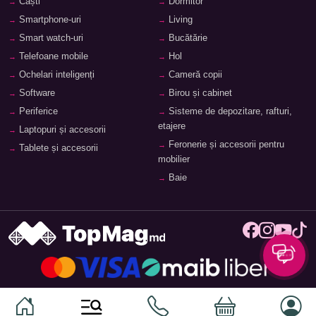
Căști
Dormitor
Smartphone-uri
Living
Smart watch-uri
Bucătărie
Telefoane mobile
Hol
Ochelari inteligenți
Cameră copii
Software
Birou și cabinet
Periferice
Sisteme de depozitare, rafturi,
etajere
Laptopuri și accesorii
Feronerie și accesorii pentru
Tablete și accesorii
mobilier
Baie
© 2026
TopMag.md
- Marketplace Național. Toate drepturile
rezervate.