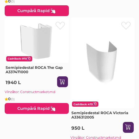
0
(0)
Cumpără Rapid
CashBack: 970
Semipiedestal ROCA The Gap
A337471000
1940 L
Vînzător: Constructmarket.md
0
(0)
CashBack: 475
Cumpără Rapid
Semipiedestal ROCA Victoria
A336312005
950 L
Vînzător: Constructmarket.md