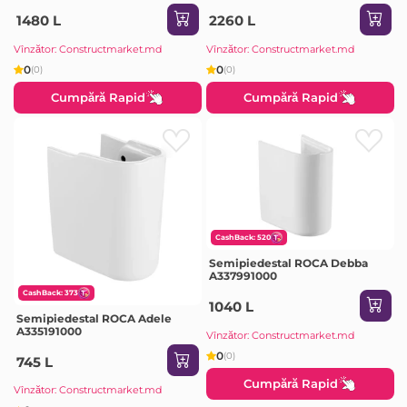
1480 L
2260 L
Vînzător: Constructmarket.md
Vînzător: Constructmarket.md
0
0
(0)
(0)
Cumpără Rapid
Cumpără Rapid
CashBack: 520
Semipiedestal ROCA Debba
A337991000
CashBack: 373
1040 L
Semipiedestal ROCA Adele
A335191000
Vînzător: Constructmarket.md
0
(0)
745 L
Cumpără Rapid
Vînzător: Constructmarket.md