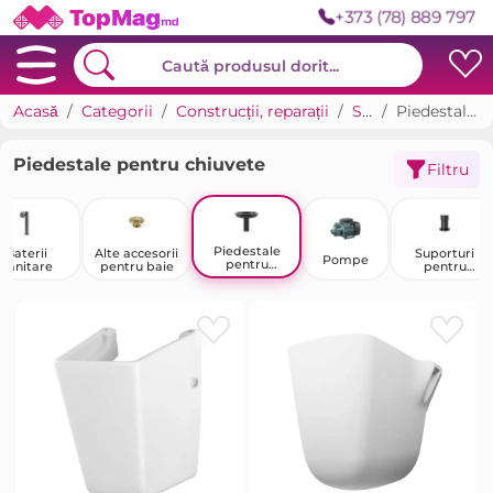
+373 (78) 889 797
Acasă
Categorii
Construcții, reparații
Sanitare
Piedestale pentru chiuvete
Piedestale pentru chiuvete
Filtru
Piedestale
Baterii
Alte accesorii
Suporturi
Pompe
pentru
sanitare
pentru baie
pentru
chiuvete
chiuvetă