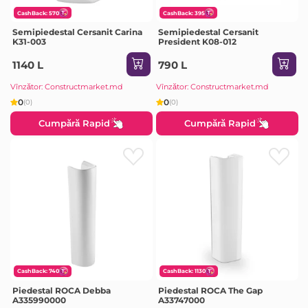
CashBack: 570
CashBack: 395
Semipiedestal Cersanit Carina
Semipiedestal Cersanit
K31-003
President K08-012
1140 L
790 L
Vînzător: Constructmarket.md
Vînzător: Constructmarket.md
0
0
(0)
(0)
Cumpără Rapid
Cumpără Rapid
CashBack: 740
CashBack: 1130
Piedestal ROCA Debba
Piedestal ROCA The Gap
A335990000
A33747000