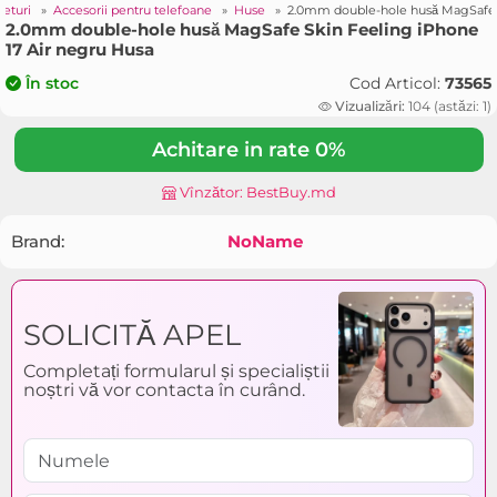
geturi
»
Accesorii pentru telefoane
»
Huse
»
2.0mm double-hole husă MagSafe S
2.0mm double-hole husă MagSafe Skin Feeling iPhone
17 Air negru Husa
Cod Articol:
73565
În stoc
Vizualizări:
104 (astăzi: 1)
Achitare in rate 0%
Vînzător: BestBuy.md
Brand:
NoName
SOLICITĂ APEL
Completați formularul și specialiștii
noștri vă vor contacta în curând.