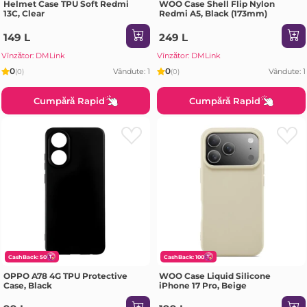
Helmet Case TPU Soft Redmi
WOO Case Shell Flip Nylon
13C, Clear
Redmi A5, Black (173mm)
149 L
249 L
Vînzător: DMLink
Vînzător: DMLink
0
0
Vândute: 1
Vândute: 1
(0)
(0)
Cumpără Rapid
Cumpără Rapid
CashBack: 50
CashBack: 100
OPPO A78 4G TPU Protective
WOO Case Liquid Silicone
Case, Black
iPhone 17 Pro, Beige