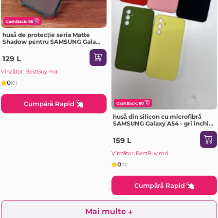
CashBack: 65
husă de protecție seria Matte
Shadow pentru SAMSUNG Galaxy
A72 Dark verde Husa
129 L
Vînzător: BestBuy.md
0
(0)
Cumpără Rapid
CashBack: 80
husă din silicon cu microfibră
SAMSUNG Galaxy A54 - gri închis
Husa
159 L
Vînzător: BestBuy.md
0
(0)
Cumpără Rapid
Mai multe ↓