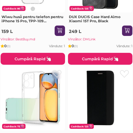
CashBack: 80
CashBack: 125
Wiwu husă pentru telefon pentru
DUX DUCIS Case Hard Aimo
iPhone 15 Pro, TPP-109
Xiaomi 15T Pro, Black
transparent Husa
159 L
249 L
Vînzător: BestBuy.md
Vînzător: DMLink
0
0
Vândute: 1
Vândute: 1
(0)
(0)
Cumpără Rapid
Cumpără Rapid
CashBack: 75
CashBack: 125