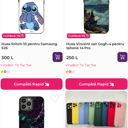
CashBack: 150
CashBack: 125
Husa Stitch-10 pentru Samsung
Husa Vincent van Gogh-4 pentru
S25
Iphone 14 Pro
300 L
250 L
Vînzător: Tic Tac Toe
Vînzător: Tic Tac Toe
0
0
(0)
(0)
Cumpără Rapid
Cumpără Rapid