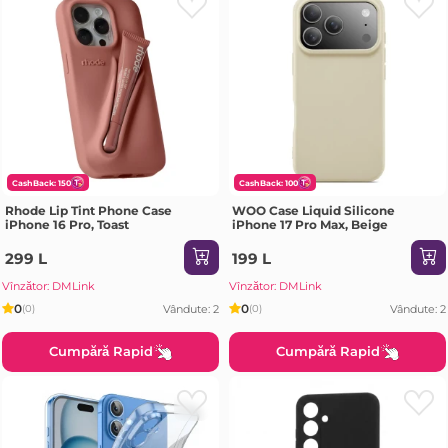
CashBack: 150
CashBack: 100
Rhode Lip Tint Phone Case
WOO Case Liquid Silicone
iPhone 16 Pro, Toast
iPhone 17 Pro Max, Beige
299 L
199 L
Vînzător: DMLink
Vînzător: DMLink
0
0
Vândute: 2
Vândute: 2
(0)
(0)
Cumpără Rapid
Cumpără Rapid