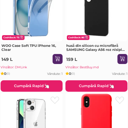
CashBack: 75
CashBack: 80
WOO Case Soft TPU iPhone 16,
husă din silicon cu microfibră
Clear
SAMSUNG Galaxy A56 roz nisipiu
Husa
149 L
159 L
Vînzător: DMLink
Vînzător: BestBuy.md
0
0
Vândute: 1
Vândute: 1
(0)
(0)
Cumpără Rapid
Cumpără Rapid