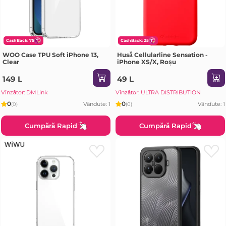
CashBack: 75
CashBack: 25
WOO Case TPU Soft iPhone 13,
Husă Cellularline Sensation -
Clear
iPhone XS/X, Roșu
149 L
49 L
Vînzător: DMLink
Vînzător: ULTRA DISTRIBUTION
0
0
Vândute: 1
Vândute: 1
(0)
(0)
Cumpără Rapid
Cumpără Rapid