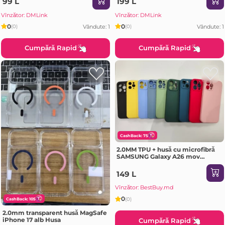
99 L
199 L
Vînzător: DMLink
Vînzător: DMLink
0
0
Vândute: 1
Vândute: 1
(0)
(0)
Cumpără Rapid
Cumpără Rapid
CashBack: 75
2.0MM TPU + husă cu microfibră
SAMSUNG Galaxy A26 mov
deschis Husa
149 L
Vînzător: BestBuy.md
0
(0)
CashBack: 105
2.0mm transparent husă MagSafe
iPhone 17 alb Husa
Cumpără Rapid