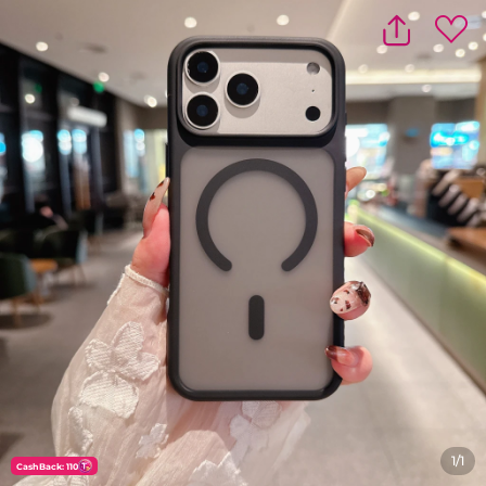
1/1
CashBack: 110