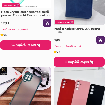
CashBack: 90
Hoco Crystal color skin feel husă
pentru iPhone 14 Pro portocaliu
verde Husa
179 L
CashBack: 100
husă din piele OPPO A79 negru
Vînzător: BestBuy.md
Husa
0
(0)
199 L
Cumpără Rapid
Vînzător: BestBuy.md
0
(0)
Cumpără Rapid