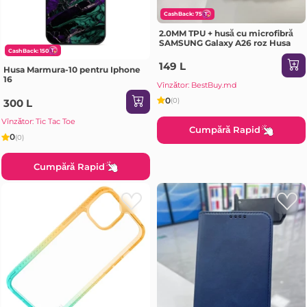
CashBack: 75
2.0MM TPU + husă cu microfibră
SAMSUNG Galaxy A26 roz Husa
CashBack: 150
149 L
Husa Marmura-10 pentru Iphone
16
Vînzător: BestBuy.md
0
(0)
300 L
Vînzător: Tic Tac Toe
Cumpără Rapid
0
(0)
Cumpără Rapid