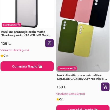
CashBack: 65
husă de protecție seria Matte
Shadow pentru SAMSUNG Galaxy
A72 negru Husa
129 L
Vînzător: BestBuy.md
0
(0)
Cumpără Rapid
CashBack: 80
husă din silicon cu microfibră
SAMSUNG Galaxy A37 roz nisipiu
Husa
159 L
Vînzător: BestBuy.md
0
(0)
Cumpără Rapid