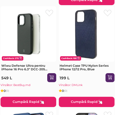
CashBack: 275
CashBack: 100
Wiwu Defense Ultra pentru
Helmet Case TPU Nylon Series
iPhone 16 Pro 6.3" DCC-205
iPhone 12/12 Pro, Blue
negru Husa
549 L
199 L
Vînzător: BestBuy.md
Vînzător: DMLink
0
0
(0)
(0)
Cumpără Rapid
Cumpără Rapid