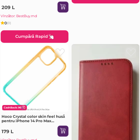
209 L
Vînzător: BestBuy.md
0
(0)
Cumpără Rapid
CashBack: 90
Hoco Crystal color skin feel husă
pentru iPhone 14 Pro Max
portocaliu verde Husa
179 L
Vînzător: BestBuy.md