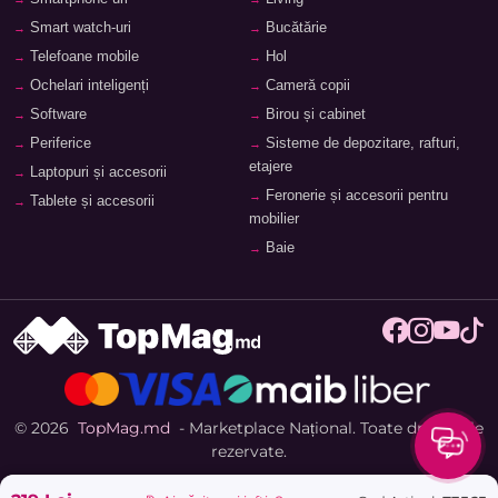
Smart watch-uri
Bucătărie
Telefoane mobile
Hol
Ochelari inteligenți
Cameră copii
Software
Birou și cabinet
Periferice
Sisteme de depozitare, rafturi,
etajere
Laptopuri și accesorii
Feronerie și accesorii pentru
Tablete și accesorii
mobilier
Baie
© 2026
TopMag.md
- Marketplace Național. Toate drepturile
rezervate.