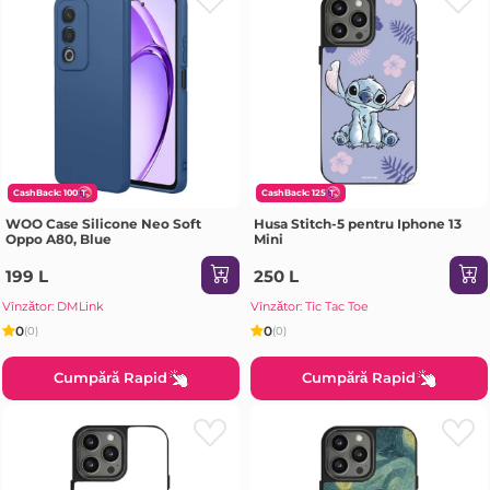
CashBack: 100
CashBack: 125
WOO Case Silicone Neo Soft
Husa Stitch-5 pentru Iphone 13
Oppo A80, Blue
Mini
199 L
250 L
Vînzător: DMLink
Vînzător: Tic Tac Toe
0
0
(0)
(0)
Cumpără Rapid
Cumpără Rapid