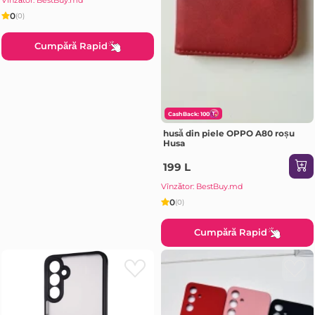
0
(0)
Cumpără Rapid
CashBack: 100
husă din piele OPPO A80 roșu
Husa
199 L
Vînzător: BestBuy.md
0
(0)
Cumpără Rapid