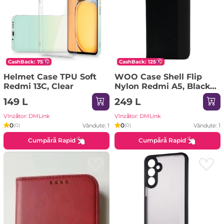
CashBack: 75
CashBack: 125
Helmet Case TPU Soft
WOO Case Shell Flip
Redmi 13C, Clear
Nylon Redmi A5, Black
(173mm)
149 L
249 L
Vînzător: DMLink
Vînzător: DMLink
0
0
Vândute: 1
Vândute: 1
(0)
(0)
Cumpără Rapid
Cumpără Rapid