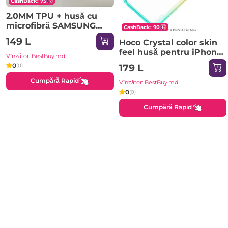
CashBack: 75
2.0MM TPU + husă cu
microfibră SAMSUNG
CashBack: 90
Galaxy A26 mov deschis
149 L
Hoco Crystal color skin
Husa
feel husă pentru iPhone
Vînzător: BestBuy.md
14 Pro Max portocaliu
0
(0)
179 L
verde Husa
Cumpără Rapid
Vînzător: BestBuy.md
0
(0)
Cumpără Rapid