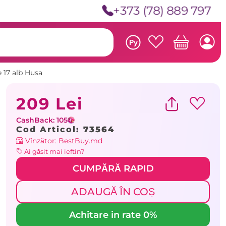
+373 (78) 889 797
Ру
 17 alb Husa
209 Lei
CashBack: 105
Cod Articol:
73564
Vînzător: BestBuy.md
Ai găsit mai ieftin?
CUMPĂRĂ RAPID
ADAUGĂ ÎN COȘ
Achitare in rate 0%