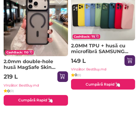
CashBack: 75
2.0MM TPU + husă cu
microfibră SAMSUNG
CashBack: 110
Galaxy A26 roz Husa
149 L
2.0mm double-hole
husă MagSafe Skin
Vînzător: BestBuy.md
Feeling iPhone 17 Air
0
(0)
219 L
negru Husa
Cumpără Rapid
Vînzător: BestBuy.md
0
(0)
Cumpără Rapid