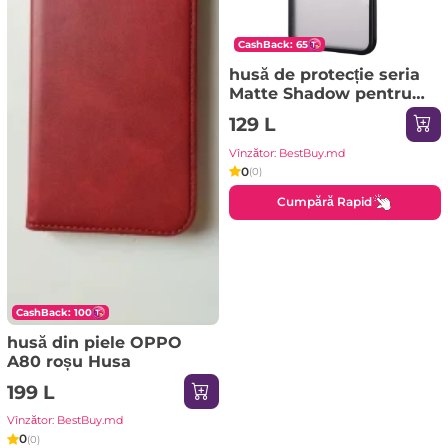
CashBack: 65
husă de protecție seria
Matte Shadow pentru
SAMSUNG Galaxy A72
129 L
negru Husa
Vînzător: BestBuy.md
0
(0)
Cumpără Rapid
CashBack: 100
husă din piele OPPO
A80 roșu Husa
199 L
Vînzător: BestBuy.md
0
(0)