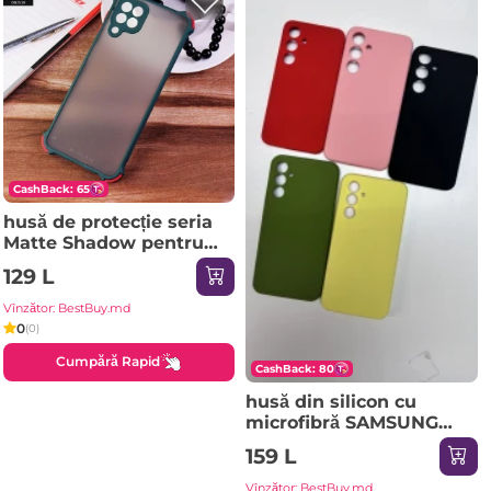
CashBack: 65
husă de protecție seria
Matte Shadow pentru
SAMSUNG Galaxy A72
129 L
Dark verde Husa
Vînzător: BestBuy.md
0
(0)
Cumpără Rapid
CashBack: 80
husă din silicon cu
microfibră SAMSUNG
Galaxy A54 - gri închis
159 L
Husa
Vînzător: BestBuy.md