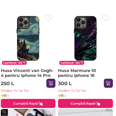
CashBack: 125
CashBack: 150
Husa Vincent van Gogh-
Husa Marmura-10
4 pentru Iphone 14 Pro
pentru Iphone 16
250 L
300 L
Vînzător: Tic Tac Toe
Vînzător: Tic Tac Toe
0
0
(0)
(0)
Cumpără Rapid
Cumpără Rapid