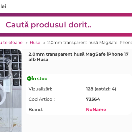
lei
ru telefoane
»
Huse
»
2.0mm transparent husă MagSafe iPhone
2.0mm transparent husă MagSafe iPhone 17
alb Husa
În stoc
Vizualizări:
128
(astăzi: 4)
Cod Articol:
73564
Brand:
NoName