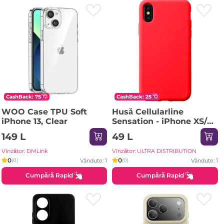
CashBack: 75
CashBack: 25
WOO Case TPU Soft
Husă Cellularline
iPhone 13, Clear
Sensation - iPhone XS/X,
Roșu
149 L
49 L
Vînzător: DMLink
Vînzător: ULTRA DISTRIBUTION
0
0
Vândute: 1
Vândute: 1
(0)
(0)
Cumpără Rapid
Cumpără Rapid