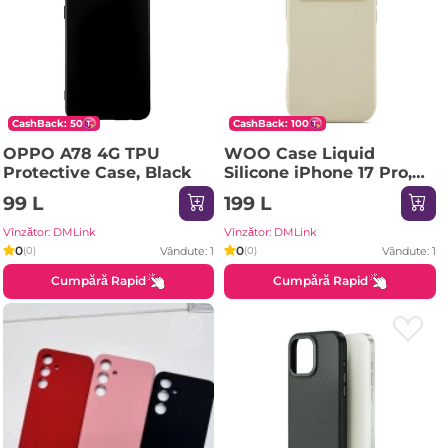
CashBack: 50
CashBack: 100
OPPO A78 4G TPU
WOO Case Liquid
Protective Case, Black
Silicone iPhone 17 Pro,
Beige
99 L
199 L
Vînzător: DMLink
Vînzător: DMLink
0
0
Vândute: 1
Vândute: 1
(0)
(0)
Cumpără Rapid
Cumpără Rapid