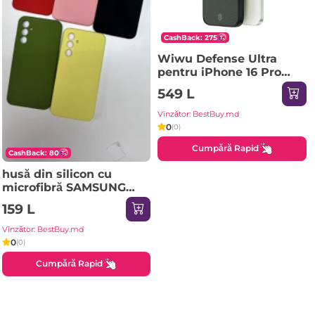
CashBack: 275
Wiwu Defense Ultra
pentru iPhone 16 Pro
6.3" DCC-205 negru
549 L
Husa
Vînzător: BestBuy.md
0
(0)
Cumpără Rapid
CashBack: 80
husă din silicon cu
microfibră SAMSUNG
Galaxy A37 roz nisipiu
159 L
Husa
Vînzător: BestBuy.md
0
(0)
Cumpără Rapid