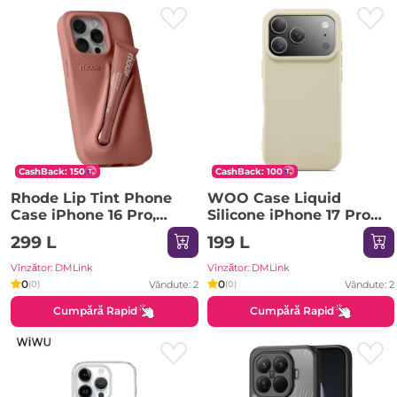
CashBack: 150
CashBack: 100
Rhode Lip Tint Phone
WOO Case Liquid
Case iPhone 16 Pro,
Silicone iPhone 17 Pro
Toast
Max, Beige
299 L
199 L
Vînzător: DMLink
Vînzător: DMLink
0
0
Vândute: 2
Vândute: 2
(0)
(0)
Cumpără Rapid
Cumpără Rapid