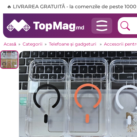
🔥 LIVRAREA GRATUITĂ - la comenzile de peste 1000 
Acasă
»
Categorii
»
Telefoane și gadgeturi
»
Accesorii pent