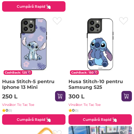
Cumpără Rapid
CashBack: 125
CashBack: 150
Husa Stitch-5 pentru
Husa Stitch-10 pentru
Iphone 13 Mini
Samsung S25
250 L
300 L
Vînzător: Tic Tac Toe
Vînzător: Tic Tac Toe
0
0
(0)
(0)
Cumpără Rapid
Cumpără Rapid