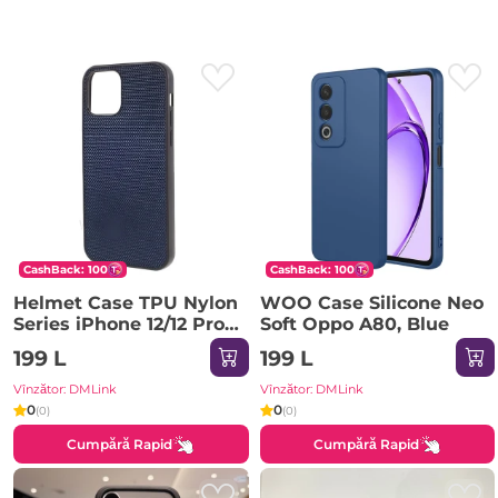
CashBack: 100
CashBack: 100
Helmet Case TPU Nylon
WOO Case Silicone Neo
Series iPhone 12/12 Pro,
Soft Oppo A80, Blue
Blue
199 L
199 L
Vînzător: DMLink
Vînzător: DMLink
0
0
(0)
(0)
Cumpără Rapid
Cumpără Rapid