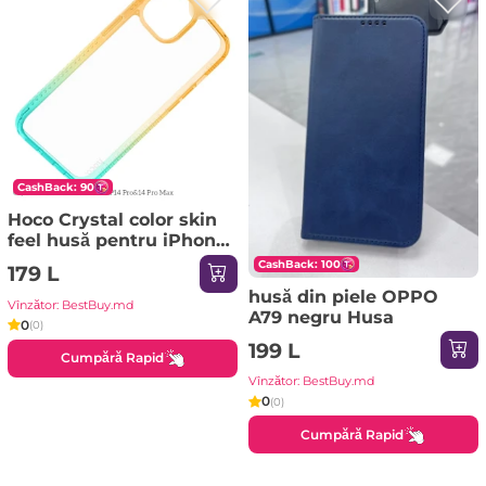
CashBack: 90
Hoco Crystal color skin
feel husă pentru iPhone
14 Pro portocaliu verde
CashBack: 100
179 L
Husa
husă din piele OPPO
Vînzător: BestBuy.md
A79 negru Husa
0
(0)
199 L
Cumpără Rapid
Vînzător: BestBuy.md
0
(0)
Cumpără Rapid