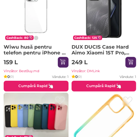
CashBack: 80
CashBack: 125
Wiwu husă pentru
DUX DUCIS Case Hard
telefon pentru iPhone 15
Aimo Xiaomi 15T Pro,
Pro, TPP-109
Black
159 L
249 L
transparent Husa
Vînzător: BestBuy.md
Vînzător: DMLink
0
0
Vândute: 1
Vândute: 1
(0)
(0)
Cumpără Rapid
Cumpără Rapid