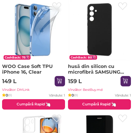
CashBack: 75
CashBack: 80
WOO Case Soft TPU
husă din silicon cu
iPhone 16, Clear
microfibră SAMSUNG
Galaxy A56 roz nisipiu
149 L
159 L
Husa
Vînzător: DMLink
Vînzător: BestBuy.md
0
0
Vândute: 1
Vândute: 1
(0)
(0)
Cumpără Rapid
Cumpără Rapid