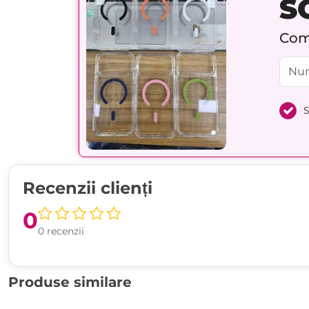
S
Comp
S
Recenzii clienți
0
0 recenzii
Produse similare