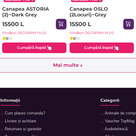
Canapea ASTORIA
Canapea OSLO
(2)~Dark Grey
(2Locuri)~Grey
15500 L
15500 L
Vînzător: DECOPRIM PLUS
Vînzător: DECOPRIM PLUS
0
0
(0)
(0)
Cumpără Rapid
Cumpără Rapid
Mai multe ↓
Informații
Categorii
Cum plasez comanda?
Animale de comp
Livrare și achitare
Vaucher TopMag
Returnare și garanție
Audiotehnică