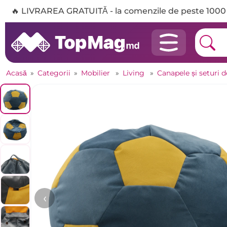
🔥 LIVRAREA GRATUITĂ - la comenzile de peste 1000 
Acasă
»
Categorii
»
Mobilier
»
Living
»
Canapele și seturi 
‹