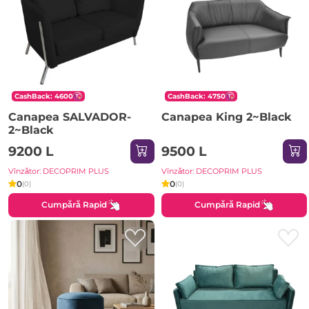
CashBack: 4600
CashBack: 4750
Canapea SALVADOR-
Canapea King 2~Black
2~Black
9200 L
9500 L
Vînzător: DECOPRIM PLUS
Vînzător: DECOPRIM PLUS
0
0
(0)
(0)
Cumpără Rapid
Cumpără Rapid