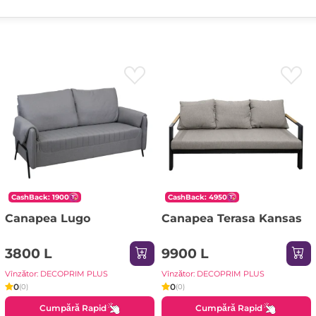
CashBack: 1900
CashBack: 4950
Canapea Lugo
Canapea Terasa Kansas
3800 L
9900 L
Vînzător: DECOPRIM PLUS
Vînzător: DECOPRIM PLUS
0
0
(0)
(0)
Cumpără Rapid
Cumpără Rapid