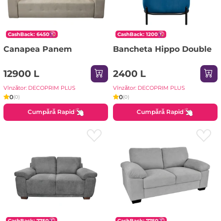
CashBack: 6450
CashBack: 1200
Canapea Panem
Bancheta Hippo Double
12900 L
2400 L
Vînzător: DECOPRIM PLUS
Vînzător: DECOPRIM PLUS
0
0
(0)
(0)
Cumpără Rapid
Cumpără Rapid
CashBack: 7750
CashBack: 7750