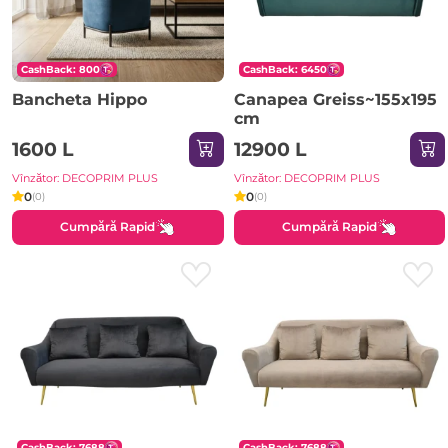
CashBack: 800
CashBack: 6450
Bancheta Hippo
Canapea Greiss~155x195
cm
1600 L
12900 L
Vînzător: DECOPRIM PLUS
Vînzător: DECOPRIM PLUS
0
0
(0)
(0)
Cumpără Rapid
Cumpără Rapid
CashBack: 7688
CashBack: 7688