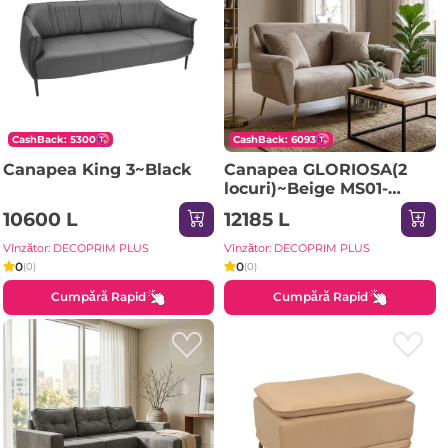
CashBack: 5300
CashBack: 6093
Canapea King 3~Black
Canapea GLORIOSA(2
locuri)~Beige MS01-
36+Gold Leg
10600 L
12185 L
Vînzător: DECOPRIM PLUS
Vînzător: DECOPRIM PLUS
0
0
(0)
(0)
Cumpără Rapid
Cumpără Rapid