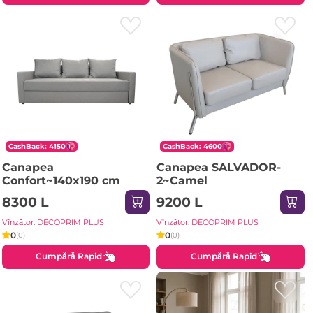
CashBack: 4150
CashBack: 4600
Canapea
Canapea SALVADOR-
Confort~140x190 cm
2~Camel
8300 L
9200 L
Vînzător: DECOPRIM PLUS
Vînzător: DECOPRIM PLUS
0
0
(0)
(0)
Cumpără Rapid
Cumpără Rapid