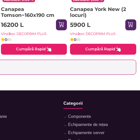
Canapea
Canapea York New (2
Tomson~160x190 cm
locuri)
16200 L
5900 L
Vînzător: DECOPRIM PLUS
Vînzător: DECOPRIM PLUS
0
0
(0)
(0)
Cumpără Rapid
Cumpără Rapid
Categorii
anie
Componente
Echipamente de rețea
Echipamente server