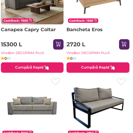
CashBack: 7650
CashBack: 1360
Canapea Capry Coltar
Bancheta Eros
15300 L
2720 L
Vînzător: DECOPRIM PLUS
Vînzător: DECOPRIM PLUS
0
0
(0)
(0)
Cumpără Rapid
Cumpără Rapid
CashBack: 8100
CashBack: 2950