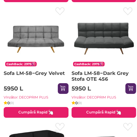
CashBack: 2975
CashBack: 2975
Sofa LM-58~Grey Velvet
Sofa LM-58~Dark Grey
Stofa OTE 456
5950 L
5950 L
Vînzător: DECOPRIM PLUS
Vînzător: DECOPRIM PLUS
0
0
(0)
(0)
Cumpără Rapid
Cumpără Rapid