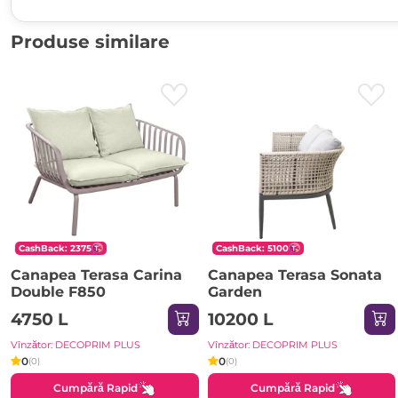
Produse similare
CashBack: 2375
CashBack: 5100
Canapea Terasa Carina
Canapea Terasa Sonata
Double F850
Garden
4750 L
10200 L
Vînzător: DECOPRIM PLUS
Vînzător: DECOPRIM PLUS
0
0
(0)
(0)
Cumpără Rapid
Cumpără Rapid