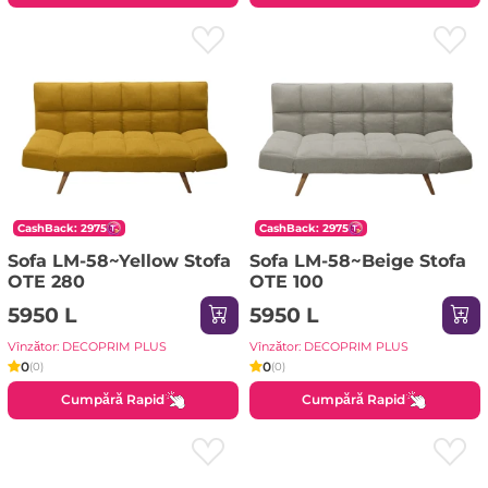
CashBack: 2975
CashBack: 2975
Sofa LM-58~Yellow Stofa
Sofa LM-58~Beige Stofa
OTE 280
OTE 100
5950 L
5950 L
Vînzător: DECOPRIM PLUS
Vînzător: DECOPRIM PLUS
0
0
(0)
(0)
Cumpără Rapid
Cumpără Rapid