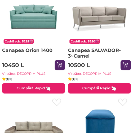
CashBack: 5225
CashBack: 5250
Canapea Orion 1400
Canapea SALVADOR-
3~Camel
10450 L
10500 L
Vînzător: DECOPRIM PLUS
Vînzător: DECOPRIM PLUS
0
0
(0)
(0)
Cumpără Rapid
Cumpără Rapid