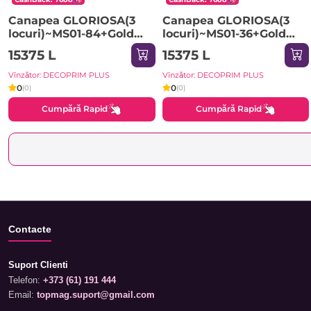
Canapea GLORIOSA(3
Canapea GLORIOSA(3
locuri)~MS01-84+Gold
locuri)~MS01-36+Gold
leg Black
leg Beige
15375 L
15375 L
Vînzător: DECOPRIM PLUS
Vînzător: DECOPRIM PLUS
0
0
(0)
(0)
Cumpără Rapid
Cumpără Rapid
Contacte
Suport Clienti
Telefon:
+373 (61) 191 444
Email:
topmag.suport@gmail.com