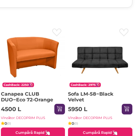
CashBack: 2250
CashBack: 2975
Canapea CLUB
Sofa LM-58~Black
DUO~Eco 72-Orange
Velvet
4500 L
5950 L
Vînzător: DECOPRIM PLUS
Vînzător: DECOPRIM PLUS
0
0
(0)
(0)
Cumpără Rapid
Cumpără Rapid