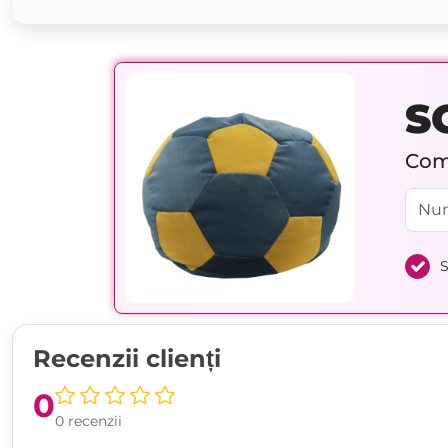
S
Comp
S
Recenzii clienți
0
0 recenzii