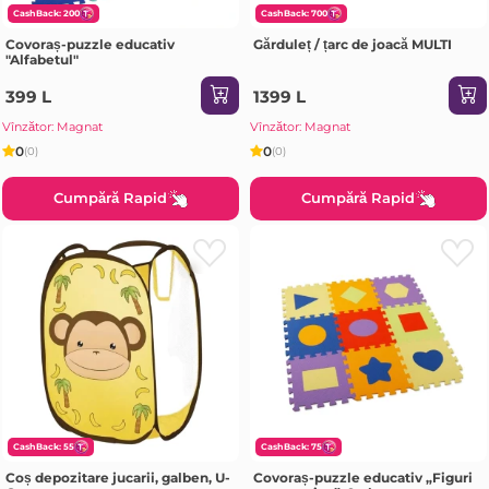
CashBack: 200
CashBack: 700
Covoraș-puzzle educativ
Gărduleț / țarc de joacă MULTI
"Alfabetul"
399 L
1399 L
Vînzător: Magnat
Vînzător: Magnat
0
0
(0)
(0)
Cumpără Rapid
Cumpără Rapid
CashBack: 55
CashBack: 75
Coș depozitare jucarii, galben, U-
Covoraș-puzzle educativ „Figuri