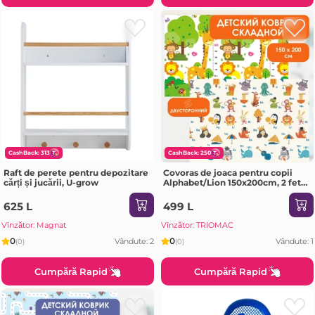
CashBack: 313
CashBack: 250
Raft de perete pentru depozitare
Covoras de joaca pentru copii
cărți și jucării, U-grow
Alphabet/Lion 150x200cm, 2 fete,
termic, anti-derapant, pliabil
625 L
499 L
Vînzător: Magnat
Vînzător: TRIOMAC
0
0
Vândute: 2
Vândute: 1
(0)
(0)
Cumpără Rapid
Cumpără Rapid