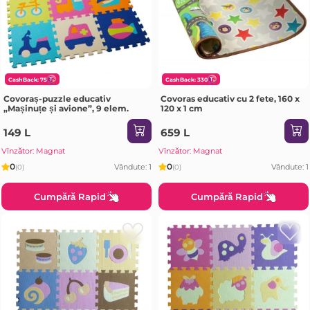
CashBack: 75
CashBack: 330
Covoraș-puzzle educativ
Covoras educativ cu 2 fete, 160 x
„Mașinuțe și avione”, 9 elem.
120 x 1 cm
149 L
659 L
Vînzător: Magnat
Vînzător: Magnat
0
0
Vândute: 1
Vândute: 1
(0)
(0)
Cumpără Rapid
Cumpără Rapid