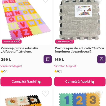
CashBack: 200
CashBack: 85
Covoraș-puzzle educativ
Covoraș-puzzle educativ "Sur" cu
„Alfabetul”, 28 elem.
imprimeu tip pardoseală
399 L
169 L
Vînzător: Magnat
Vînzător: Magnat
0
0
(0)
(0)
Cumpără Rapid
Cumpără Rapid