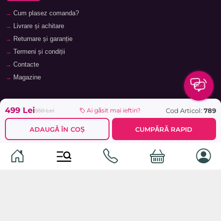
Cum plasez comanda?
Livrare și achitare
Returnare și garanție
Termeni și condiții
Contacte
Magazine
Categorii
Categorii
499 Lei
Cod Articol:
789
Ai găsit mai ieftin?
550 Lei
Animale de companie
Componente
ADAUGĂ ÎN COȘ
CUMPĂRĂ RAPID
Vaucher TopMag
Echipamente de rețea
Audiotehnică
Echipamente server
Căști
Dormitor
Smartphone-uri
Living
Smart watch-uri
Bucătărie
Telefoane mobile
Hol
Ochelari inteligenți
Cameră copii