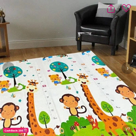
‹
›
1/7
CashBack: 250