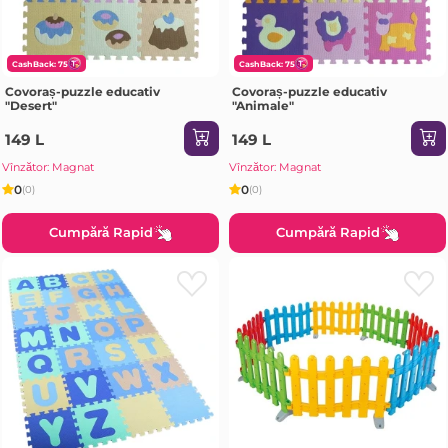
CashBack: 75
CashBack: 75
Covoraș-puzzle educativ
Covoraș-puzzle educativ
"Desert"
"Animale"
149 L
149 L
Vînzător: Magnat
Vînzător: Magnat
0
0
(0)
(0)
Cumpără Rapid
Cumpără Rapid