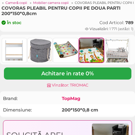
r
»
Cameră copii
»
Mobilier camera copii
»
COVORAS PLEABIL PENTRU COPII P
COVORAS PLEABIL PENTRU COPII PE DOUA PARTI
200*150*0,8cm
Cod Articol:
789
În stoc
Vizualizări:
1 771 (astăzi: 1)
Achitare in rate 0%
Vînzător: TRIOMAC
Brand:
TopMag
Dimensiune:
200*150*0,8 cm