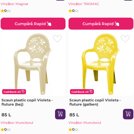
Vînzător: Magnat
Vînzător: TRIOMAC
0
0
(0)
(0)
Cumpără Rapid
Cumpără Rapid
CashBack: 43
CashBack: 43
Scaun plastic copii Violeta -
Scaun plastic copii Violeta -
fluture (bej)
fluture (galben)
85 L
85 L
Vînzător: Muncitorul
Vînzător: Muncitorul
0
0
(0)
(0)