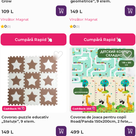
Grow
geometrice”, 9 elem.
109 L
149 L
Vînzător: Magnat
Vînzător: Magnat
0
0
(0)
(0)
Cumpără Rapid
Cumpără Rapid
CashBack: 75
CashBack: 250
Covoraș-puzzle educativ
Covoras de joaca pentru copii
„Steluțe”, 9 elem.
Road/Panda 150x200cm, 2 fete,
termic, anti-derapant, pliabil
149 L
499 L