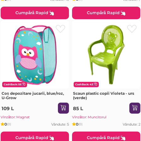
Cumpără Rapid
Cumpără Rapid
CashBack: 55
CashBack: 43
Coș depozitare jucarii, blue/roz,
Scaun plastic copii Violeta - urs
U-Grow
(verde)
109 L
85 L
Vînzător: Magnat
Vînzător: Muncitorul
0
0
Vândute: 5
Vândute: 2
(0)
(0)
Cumpără Rapid
Cumpără Rapid