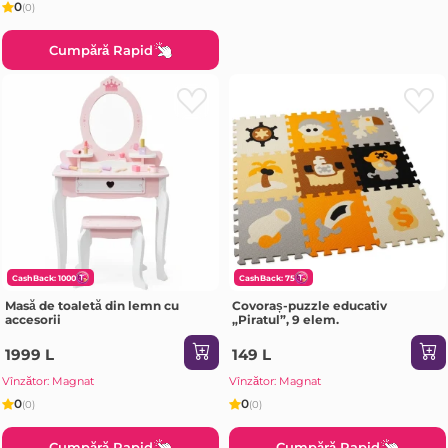
0
(0)
Cumpără Rapid
CashBack: 1000
CashBack: 75
Masă de toaletă din lemn cu
Covoraș-puzzle educativ
accesorii
„Piratul”, 9 elem.
1999 L
149 L
Vînzător: Magnat
Vînzător: Magnat
0
0
(0)
(0)
Cumpără Rapid
Cumpără Rapid