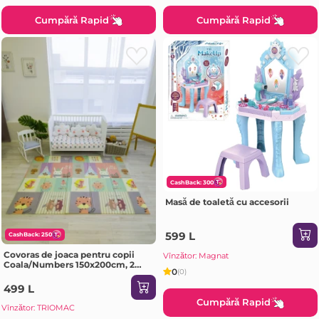
Cumpără Rapid
Cumpără Rapid
CashBack: 300
Masă de toaletă cu accesorii
599 L
CashBack: 250
Covoras de joaca pentru copii
Vînzător: Magnat
Coala/Numbers 150x200cm, 2
0
(0)
fete, termic, anti-derapant,
pliabil
499 L
Cumpără Rapid
Vînzător: TRIOMAC