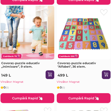
CashBack: 75
CashBack: 250
Covoraș-puzzle educativ
Covoraș-puzzle educativ
„Inimioare”, 9 elem.
"Alfabet", 36 elem.
149 L
499 L
Vînzător: Magnat
Vînzător: Magnat
0
0
(0)
(0)
Cumpără Rapid
Cumpără Rapid