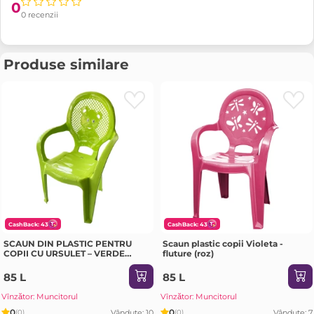
0
0 recenzii
Produse similare
CashBack: 43
CashBack: 43
SCAUN DIN PLASTIC PENTRU
Scaun plastic copii Violeta -
COPII CU URSULET – VERDE
fluture (roz)
(7080V)
85 L
85 L
Vînzător: Muncitorul
Vînzător: Muncitorul
0
0
Vândute: 10
Vândute: 7
(0)
(0)