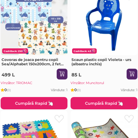
CashBack: 250
CashBack: 43
Covoras de joaca pentru copii
Scaun plastic copii Violeta - urs
Sea/Alphabet 150x200cm, 2 fete,
(albastru inchis)
termic, anti-derapant, pliabil
499 L
85 L
Vînzător: TRIOMAC
Vînzător: Muncitorul
0
0
Vândute: 1
Vândute: 1
(0)
(0)
Cumpără Rapid
Cumpără Rapid