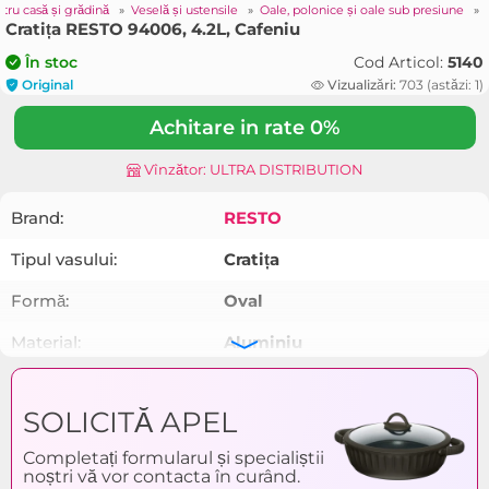
tru casă și grădină
»
Veselă și ustensile
»
Oale, polonice și oale sub presiune
»
Cratița RESTO 94006, 4.2L, Cafeniu
Cod Articol:
5140
În stoc
Original
Vizualizări:
703 (astăzi: 1)
Achitare in rate 0%
Vînzător: ULTRA DISTRIBUTION
Brand:
RESTO
Tipul vasului:
Cratița
Formă:
Oval
Material:
Aluminiu
Acoperire internă:
Antiaderent
SOLICITĂ APEL
Materialul capacului:
Sticlă. Silicon
Completați formularul și specialiștii
Culoarea:
Maro
noștri vă vor contacta în curând.