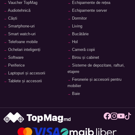
Vaucher TopMag
Echipamente de rețea
Audiotehnică
Echipamente server
Căști
Dormitor
Smartphone-uri
Living
Smart watch-uri
Bucătărie
Telefoane mobile
Hol
Ochelari inteligenți
Cameră copii
Software
Birou și cabinet
Periferice
Sisteme de depozitare, rafturi,
etajere
Laptopuri și accesorii
Feronerie și accesorii pentru
Tablete și accesorii
mobilier
Baie