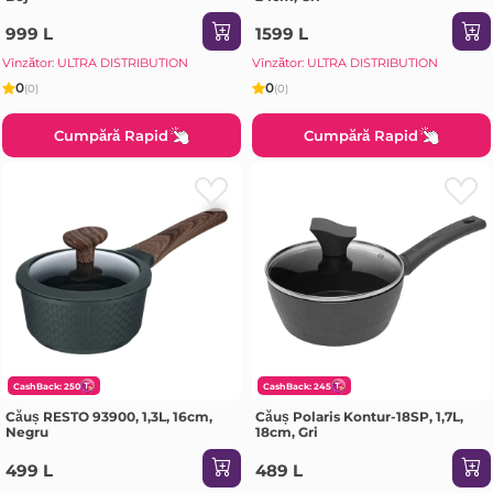
999 L
1599 L
Vînzător: ULTRA DISTRIBUTION
Vînzător: ULTRA DISTRIBUTION
0
0
(0)
(0)
Cumpără Rapid
Cumpără Rapid
CashBack: 250
CashBack: 245
Căuș RESTO 93900, 1,3L, 16cm,
Căuș Polaris Kontur-18SP, 1,7L,
Negru
18cm, Gri
499 L
489 L