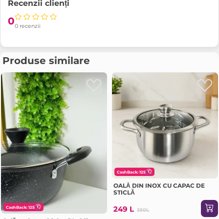
Recenzii clienți
0
0 recenzii
Produse similare
CashBack: 125
OALĂ DIN INOX CU CAPAC DE
STICLĂ
249 L
CashBack: 125
350L