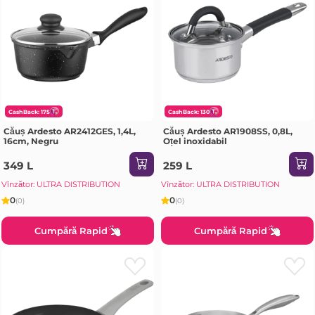
CashBack: 175
CashBack: 130
Căuș Ardesto AR2412GES, 1,4L,
Căuș Ardesto AR1908SS, 0,8L,
16cm, Negru
Oțel inoxidabil
349 L
259 L
Vînzător: ULTRA DISTRIBUTION
Vînzător: ULTRA DISTRIBUTION
0
0
(0)
(0)
Cumpără Rapid
Cumpără Rapid