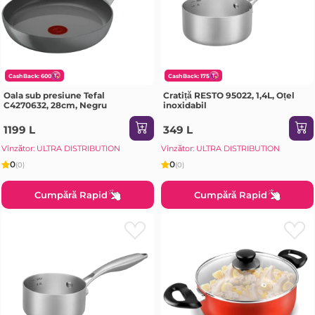
CashBack: 600
CashBack: 175
Oala sub presiune Tefal
Cratiță RESTO 95022, 1,4L, Oțel
C4270632, 28cm, Negru
inoxidabil
1199 L
349 L
Vînzător: ULTRA DISTRIBUTION
Vînzător: ULTRA DISTRIBUTION
0
0
(0)
(0)
Cumpără Rapid
Cumpără Rapid