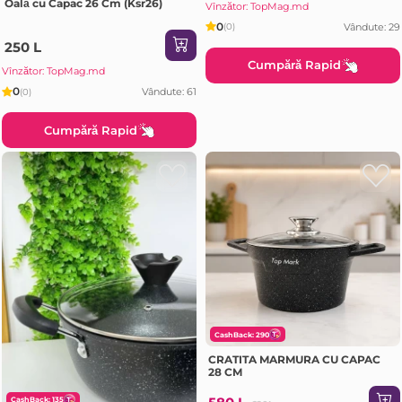
Oală сu Capac 26 Cm (Ksr26)
Vînzător: TopMag.md
0
Vândute: 29
(0)
250 L
Cumpără Rapid
Vînzător: TopMag.md
0
Vândute: 61
(0)
Cumpără Rapid
CashBack: 290
CRATITA MARMURA CU CAPAC
28 CM
CashBack: 135