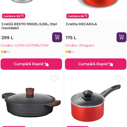
CashBack: 150
CashBack: 88
Cratiță RESTO 95020, 0,55L, Oțel
Cratita DECAKILA
inoxidabil
299 L
175 L
Vînzător: ULTRA DISTRIBUTION
Vînzător: ZMagazin
0
0
(0)
(0)
Cumpără Rapid
Cumpără Rapid