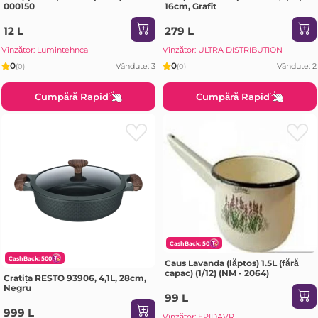
000150
16cm, Grafit
12 L
279 L
Vînzător: Lumintehnca
Vînzător: ULTRA DISTRIBUTION
0
0
Vândute: 3
Vândute: 2
(0)
(0)
Cumpără Rapid
Cumpără Rapid
CashBack: 50
CashBack: 500
Caus Lavanda (lăptos) 1.5L (fără
capac) (1/12) (NM - 2064)
Cratița RESTO 93906, 4,1L, 28cm,
Negru
99 L
999 L
Vînzător: EPIDAVR