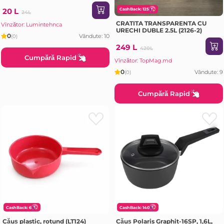
20 L
CashBack: 125
24L
CRATITA TRANSPARENTA CU
Vînzător: Lumintehnca
URECHI DUBLE 2.5L (2126-2)
0
Vândute: 10
(0)
249 L
420L
Cumpără Rapid
Vînzător: TopMag.md
0
Vândute: 9
(0)
Cumpără Rapid
CashBack: 6
CashBack: 140
Căuș plastic, rotund (LT124)
Căuș Polaris Graphit-16SP, 1,6L,