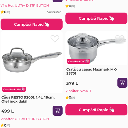
Vînzător: ULTRA DISTRIBUTION
0
(0)
0
Vândute: 1
(0)
Cumpără Rapid
Cumpără Rapid
CashBack: 190
Crată cu capac Maxmark MK-
S3701
379 L
CashBack: 250
Vînzător: Nova IT
Căuș RESTO 92001, 1,4L, 16cm,
0
(0)
Oțel inoxidabil
Cumpără Rapid
499 L
Vînzător: ULTRA DISTRIBUTION
0
(0)