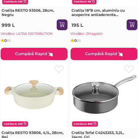
CashBack: 500
CashBack: 98
Cratița RESTO 93506, 28cm,
Cratiţa 18*8 cm, aluminiu cu
Negru
acoperire antiaderenta
DECAKILA
999 L
195 L
Vînzător: ULTRA DISTRIBUTION
Vînzător: ZMagazin
0
0
(0)
(0)
Cumpără Rapid
Cumpără Rapid
CashBack: 500
CashBack: 800
Cratița RESTO 93806, 4,1L, 28cm,
Cratița Tefal C4243253, 3,2L,
Bej
24cm, Gri