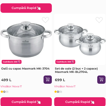
Cumpără Rapid
CashBack: 250
CashBack: 350
Oală cu capac Maxmark MK-3704
Set de oale (2 buc + 2 capace)
Maxmark MK-BL2704L
499 L
699 L
Vînzător: Nova IT
Vînzător: Nova IT
0
0
(0)
(0)
Cumpără Rapid
Cumpără Rapid