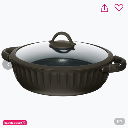
‹
›
1/17
CashBack: 500