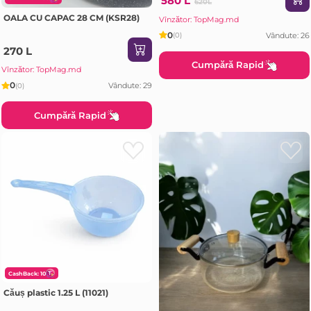
580 L
620L
OALA CU CAPAC 28 CM (KSR28)
Vînzător: TopMag.md
0
Vândute: 26
(0)
270 L
Cumpără Rapid
Vînzător: TopMag.md
0
Vândute: 29
(0)
Cumpără Rapid
CashBack: 10
Căuș plastic 1.25 L (11021)