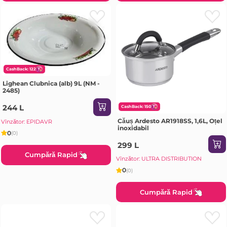
CashBack: 122
Lighean Clubnica (alb) 9L (NM -
2485)
244 L
CashBack: 150
Căuș Ardesto AR1918SS, 1,6L, Oțel
Vînzător: EPIDAVR
inoxidabil
0
(0)
299 L
Cumpără Rapid
Vînzător: ULTRA DISTRIBUTION
0
(0)
Cumpără Rapid