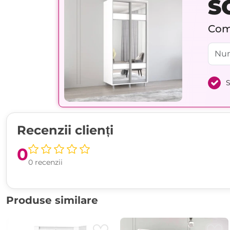
S
Comp
S
Recenzii clienți
0
0 recenzii
Produse similare