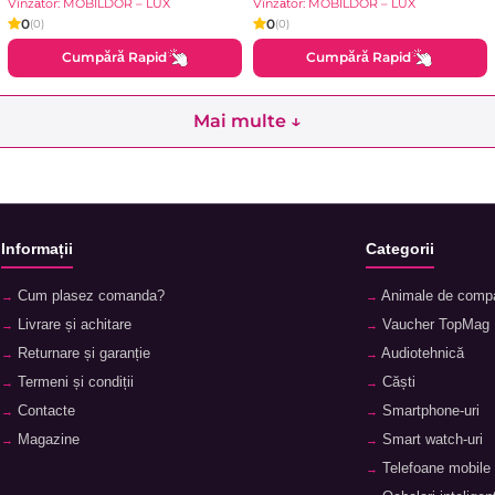
Vînzător: MOBILDOR – LUX
Vînzător: MOBILDOR – LUX
0
0
(0)
(0)
Cumpără Rapid
Cumpără Rapid
Mai multe ↓
Informații
Categorii
Cum plasez comanda?
Animale de comp
Livrare și achitare
Vaucher TopMag
Returnare și garanție
Audiotehnică
Termeni și condiții
Căști
Contacte
Smartphone-uri
Magazine
Smart watch-uri
Telefoane mobile