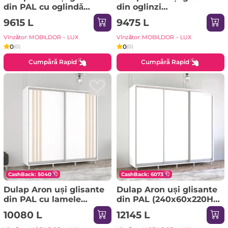
din PAL cu oglindă
din oglinzi
orizontal (190x60x210H
(170x60x220H cm)
9615 L
9475 L
cm) Alb Brilliant
Sonoma
Vînzător: MOBILDOR – LUX
Vînzător: MOBILDOR – LUX
0
0
(0)
(0)
Cumpără Rapid
Cumpără Rapid
CashBack: 5040
CashBack: 6073
Dulap Aron uși glisante
Dulap Aron uși glisante
din PAL cu lamele
din PAL (240x60x220H
(210x60x220H cm)
cm) Sonoma
10080 L
12145 L
Anthracite