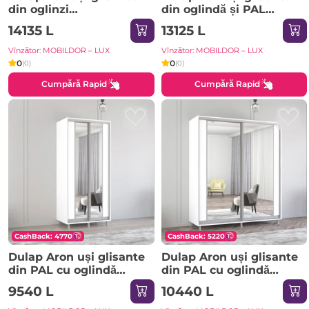
din oglinzi
din oglindă și PAL
(290x60x200H cm)
(300x60x220H cm) Alb
14135 L
13125 L
Sonoma
Vînzător: MOBILDOR – LUX
Vînzător: MOBILDOR – LUX
0
0
(0)
(0)
Cumpără Rapid
Cumpără Rapid
CashBack: 4770
CashBack: 5220
Dulap Aron uși glisante
Dulap Aron uși glisante
din PAL cu oglindă
din PAL cu oglindă
vertical (170x60x240H
vertical (210x60x230H
9540 L
10440 L
cm) Sonoma
cm) Alb Brilliant