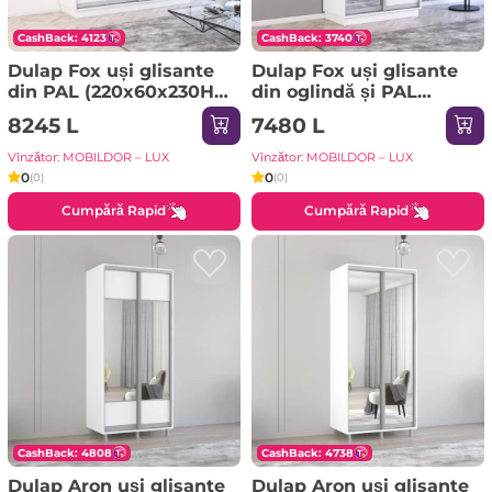
CashBack: 4123
CashBack: 3740
Dulap Fox uși glisante
Dulap Fox uși glisante
din PAL (220x60x230H
din oglindă și PAL
cm) Sonoma
(170x60x220H cm)
8245 L
7480 L
Sonoma
Vînzător: MOBILDOR – LUX
Vînzător: MOBILDOR – LUX
0
0
(0)
(0)
Cumpără Rapid
Cumpără Rapid
CashBack: 4808
CashBack: 4738
Dulap Aron uși glisante
Dulap Aron uși glisante