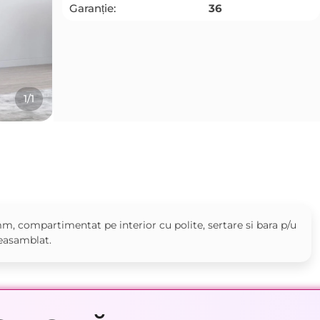
Garanție:
36
1/1
m, compartimentat pe interior cu polite, sertare si bara p/u
neasamblat.