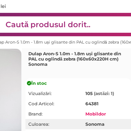
lei
ap Aron-S 1.0m - 1.8m uși glisante din PAL cu oglindă zebra (
Dulap Aron-S 1.0m - 1.8m uși glisante din
PAL cu oglindă zebra (160x60x220H cm)
Sonoma
În stoc
Vizualizări:
105
(astăzi: 1)
Cod Articol:
64381
Brand:
Mobildor
Culoarea:
Sonoma