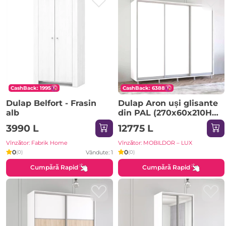
CashBack: 1995
CashBack: 6388
Dulap Belfort - Frasin
Dulap Aron uși glisante
alb
din PAL (270x60x210H
cm) Sonoma
3990 L
12775 L
Vînzător: Fabrik Home
Vînzător: MOBILDOR – LUX
0
0
Vândute: 1
(0)
(0)
Cumpără Rapid
Cumpără Rapid