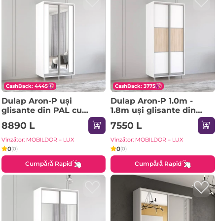
CashBack: 4445
CashBack: 3775
Dulap Aron-P uși
Dulap Aron-P 1.0m -
glisante din PAL cu
1.8m uși glisante din
oglindă vertical
PAL orizontal
8890 L
7550 L
(180x60x210H cm)
(130x60x200H cm)
Sonoma
Sonoma
Vînzător: MOBILDOR – LUX
Vînzător: MOBILDOR – LUX
0
0
(0)
(0)
Cumpără Rapid
Cumpără Rapid