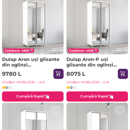
CashBack: 4890
CashBack: 4038
Dulap Aron uși glisante
Dulap Aron-P uși
din oglinzi
glisante din oglinzi
(170x60x240H cm) Alb
(130x60x230H cm)
9780 L
8075 L
brilliant
Sonoma
Vînzător: MOBILDOR – LUX
Vînzător: MOBILDOR – LUX
0
0
(0)
(0)
Cumpără Rapid
Cumpără Rapid