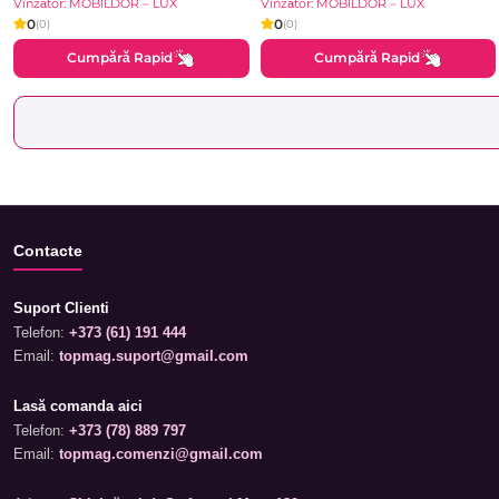
Vînzător: MOBILDOR – LUX
Vînzător: MOBILDOR – LUX
0
0
(0)
(0)
Cumpără Rapid
Cumpără Rapid
Contacte
Suport Clienti
Telefon:
+373 (61) 191 444
Email:
topmag.suport@gmail.com
Lasă comanda aici
Telefon:
+373 (78) 889 797
Email:
topmag.comenzi@gmail.com