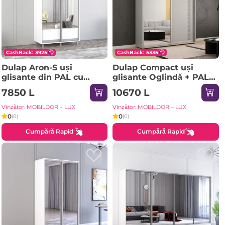
CashBack: 3925
CashBack: 5335
Dulap Aron-S uși
Dulap Compact uși
glisante din PAL cu
glisante Oglindă + PAL
oglindă (K1) orizontal
cu ornament grecesc
7850 L
10670 L
(100x60x240H cm)
(190x45x230H cm) Grey
Sonoma
Vînzător: MOBILDOR – LUX
Vînzător: MOBILDOR – LUX
0
0
(0)
(0)
Cumpără Rapid
Cumpără Rapid