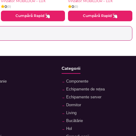
Brilliant
Vînzător: MOBILDOR – LUX
Vînzător: MOBILDOR – LUX
0
0
(0)
(0)
Cumpără Rapid
Cumpără Rapid
Categorii
anie
Componente
Echipamente de rețea
Echipamente server
Dormitor
Living
Bucătărie
Hol