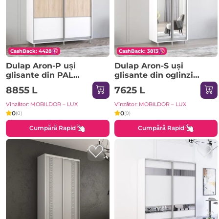
CashBack: 4428
CashBack: 3813
Dulap Aron-P uși
Dulap Aron-S uși
glisante din PAL
glisante din oglinzi
orizontal (190x60x200H
(100x60x240H cm)
8855 L
7625 L
cm) Sonoma
Sonoma
Vînzător: MOBILDOR – LUX
Vînzător: MOBILDOR – LUX
0
0
(0)
(0)
Cumpără Rapid
Cumpără Rapid