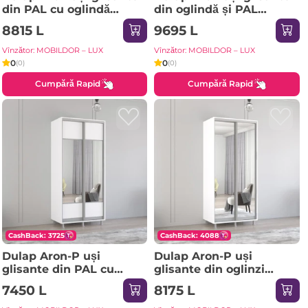
din PAL cu oglindă
din oglindă și PAL
zebra (130x60x230H cm)
(190x60x230H cm) Alb
8815 L
9695 L
Anthracite
Brilliant
Vînzător: MOBILDOR – LUX
Vînzător: MOBILDOR – LUX
0
0
(0)
(0)
Cumpără Rapid
Cumpără Rapid
CashBack: 3725
CashBack: 4088
Dulap Aron-P uși
Dulap Aron-P uși
glisante din PAL cu
glisante din oglinzi
oglindă orizontal
(140x60x230H cm)
7450 L
8175 L
(100x60x200H cm) Alb
Sonoma