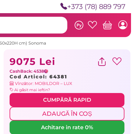
+373 (78) 889 797
Ру
160x60x220H cm) Sonoma
9075 Lei
CashBack: 4538
Cod Articol:
64381
Vînzător: MOBILDOR – LUX
Ai găsit mai ieftin?
CUMPĂRĂ RAPID
ADAUGĂ ÎN COȘ
Achitare in rate 0%