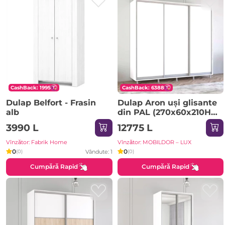
CashBack: 1995
CashBack: 6388
Dulap Belfort - Frasin
Dulap Aron uși glisante
alb
din PAL (270x60x210H
cm) Sonoma
3990 L
12775 L
Vînzător: Fabrik Home
Vînzător: MOBILDOR – LUX
0
0
Vândute: 1
(0)
(0)
Cumpără Rapid
Cumpără Rapid