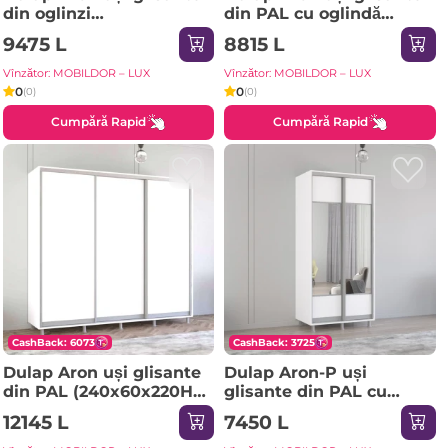
din oglinzi
din PAL cu oglindă
(170x60x220H cm)
zebra (130x60x230H cm)
9475 L
8815 L
Sonoma
Anthracite
Vînzător: MOBILDOR – LUX
Vînzător: MOBILDOR – LUX
0
0
(0)
(0)
Cumpără Rapid
Cumpără Rapid
CashBack: 6073
CashBack: 3725
Dulap Aron uși glisante
Dulap Aron-P uși
din PAL (240x60x220H
glisante din PAL cu
cm) Sonoma
oglindă orizontal
12145 L
7450 L
(100x60x200H cm) Alb