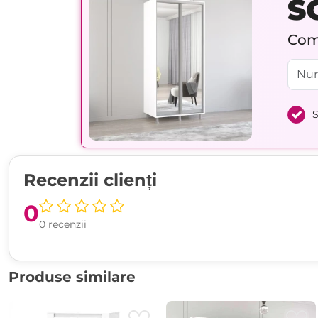
S
Comp
S
Recenzii clienți
0
0 recenzii
Produse similare