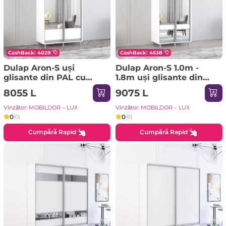
CashBack: 4028
CashBack: 4538
Dulap Aron-S uși
Dulap Aron-S 1.0m -
glisante din PAL cu
1.8m uși glisante din
oglindă orizontal
PAL cu oglindă zebra
8055 L
9075 L
(110x60x240H cm)
(160x60x220H cm)
Sonoma
Sonoma
Vînzător: MOBILDOR – LUX
Vînzător: MOBILDOR – LUX
0
0
(0)
(0)
Cumpără Rapid
Cumpără Rapid