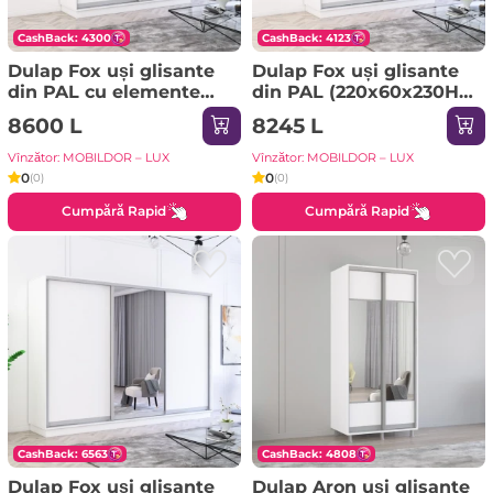
CashBack: 4300
CashBack: 4123
Dulap Fox uși glisante
Dulap Fox uși glisante
din PAL cu elemente
din PAL (220x60x230H
din oglindă
cm) Sonoma
8600 L
8245 L
(200x60x210H cm) Alb
Vînzător: MOBILDOR – LUX
Vînzător: MOBILDOR – LUX
0
0
(0)
(0)
Cumpără Rapid
Cumpără Rapid
CashBack: 6563
CashBack: 4808
Dulap Fox uși glisante
Dulap Aron uși glisante