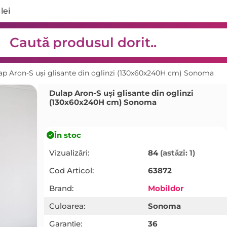
lei
ap Aron-S uși glisante din oglinzi (130x60x240H cm) Sonoma
Dulap Aron-S uși glisante din oglinzi
(130x60x240H cm) Sonoma
În stoc
Vizualizări:
84
(astăzi: 1)
Cod Articol:
63872
Brand:
Mobildor
Culoarea:
Sonoma
Garanție:
36