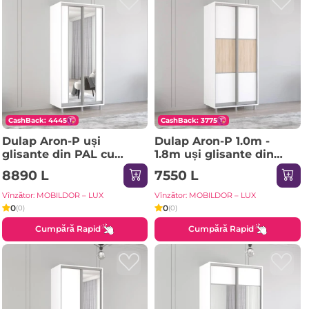
CashBack: 4445
CashBack: 3775
Dulap Aron-P uși
Dulap Aron-P 1.0m -
glisante din PAL cu
1.8m uși glisante din
oglindă vertical
PAL orizontal
8890 L
7550 L
(180x60x210H cm)
(130x60x200H cm)
Sonoma
Sonoma
Vînzător: MOBILDOR – LUX
Vînzător: MOBILDOR – LUX
0
0
(0)
(0)
Cumpără Rapid
Cumpără Rapid