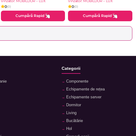
Brilliant
Vînzător: MOBILDOR – LUX
Vînzător: MOBILDOR – LUX
0
0
(0)
(0)
Cumpără Rapid
Cumpără Rapid
Categorii
anie
Componente
Echipamente de rețea
Echipamente server
Dormitor
Living
Bucătărie
Hol