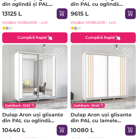
din oglindă și PAL
din PAL cu oglindă
(300x60x220H cm) Alb
orizontal (190x60x210H
13125 L
9615 L
cm) Alb Brilliant
Vînzător: MOBILDOR – LUX
Vînzător: MOBILDOR – LUX
0
0
(0)
(0)
Cumpără Rapid
Cumpără Rapid
CashBack: 5220
CashBack: 5040
Dulap Aron uși glisante
Dulap Aron uși glisante
din PAL cu oglindă
din PAL cu lamele
vertical (210x60x230H
(210x60x220H cm)
10440 L
10080 L
cm) Alb Brilliant
Anthracite