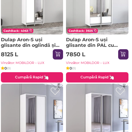
CashBack: 4063
CashBack: 3925
Dulap Aron-S uși
Dulap Aron-S uși
glisante din oglindă și
glisante din PAL cu
PAL (130x60x210H cm)
oglindă (K1) orizontal
8125 L
7850 L
Sonoma
(100x60x240H cm)
Sonoma
Vînzător: MOBILDOR – LUX
Vînzător: MOBILDOR – LUX
0
0
(0)
(0)
Cumpără Rapid
Cumpără Rapid