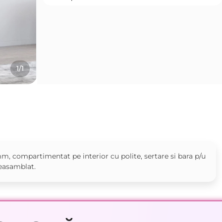
1/1
m, compartimentat pe interior cu polite, sertare si bara p/u
neasamblat.