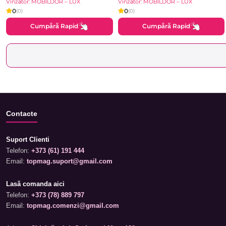
Vînzător: MOBILDOR – LUX
Vînzător: MOBILDOR – LUX
0
0
(0)
(0)
Cumpără Rapid
Cumpără Rapid
Contacte
Suport Clienti
Telefon:
+373 (61) 191 444
Email:
topmag.suport@gmail.com
Lasă comanda aici
Telefon:
+373 (78) 889 797
Email:
topmag.comenzi@gmail.com