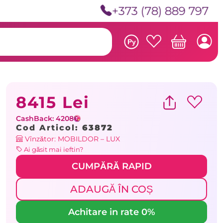
+373 (78) 889 797
Ру
8415 Lei
CashBack: 4208
Cod Articol:
63872
Vînzător: MOBILDOR – LUX
Ai găsit mai ieftin?
CUMPĂRĂ RAPID
ADAUGĂ ÎN COȘ
Achitare in rate 0%