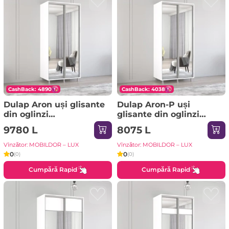
CashBack: 4890
CashBack: 4038
Dulap Aron uși glisante
Dulap Aron-P uși
din oglinzi
glisante din oglinzi
(170x60x240H cm) Alb
(130x60x230H cm)
9780 L
8075 L
brilliant
Sonoma
Vînzător: MOBILDOR – LUX
Vînzător: MOBILDOR – LUX
0
0
(0)
(0)
Cumpără Rapid
Cumpără Rapid