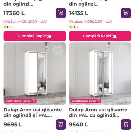
din oglinzi
din oglinzi
(370x60x220H cm)
(290x60x200H cm)
17360 L
14135 L
Anthracite
Sonoma
Vînzător: MOBILDOR – LUX
Vînzător: MOBILDOR – LUX
0
0
(0)
(0)
Cumpără Rapid
Cumpără Rapid
CashBack: 4848
CashBack: 4770
Dulap Aron uși glisante
Dulap Aron uși glisante
din oglindă și PAL
din PAL cu oglindă
(190x60x230H cm) Alb
vertical (170x60x240H
9695 L
9540 L
Brilliant
cm) Sonoma