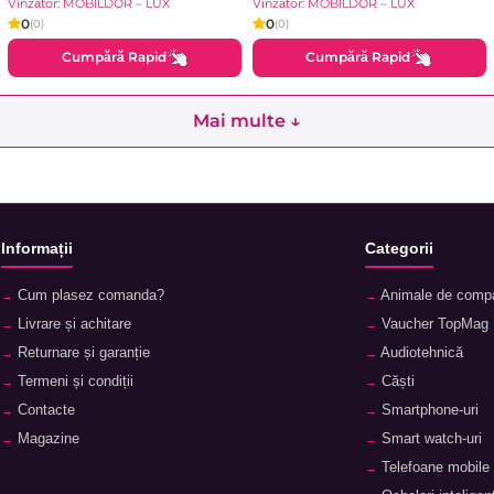
Vînzător: MOBILDOR – LUX
Vînzător: MOBILDOR – LUX
0
0
(0)
(0)
Cumpără Rapid
Cumpără Rapid
Mai multe ↓
Informații
Categorii
Cum plasez comanda?
Animale de comp
Livrare și achitare
Vaucher TopMag
Returnare și garanție
Audiotehnică
Termeni și condiții
Căști
Contacte
Smartphone-uri
Magazine
Smart watch-uri
Telefoane mobile