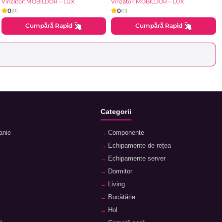
Brilliant
Vînzător: MOBILDOR – LUX
Vînzător: MOBILDOR – LUX
0
0
(0)
(0)
Cumpără Rapid
Cumpără Rapid
Categorii
anie
Componente
Echipamente de rețea
Echipamente server
Dormitor
Living
Bucătărie
Hol