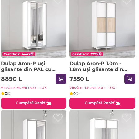
CashBack: 4445
CashBack: 3775
Dulap Aron-P uși
Dulap Aron-P 1.0m -
glisante din PAL cu
1.8m uși glisante din
oglindă vertical
PAL orizontal
8890 L
7550 L
(180x60x210H cm)
(130x60x200H cm)
Sonoma
Sonoma
Vînzător: MOBILDOR – LUX
Vînzător: MOBILDOR – LUX
0
0
(0)
(0)
Cumpără Rapid
Cumpără Rapid