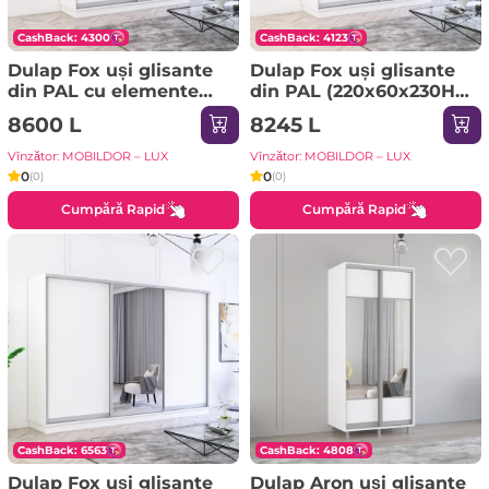
CashBack: 4300
CashBack: 4123
Dulap Fox uși glisante
Dulap Fox uși glisante
din PAL cu elemente
din PAL (220x60x230H
din oglindă
cm) Sonoma
8600 L
8245 L
(200x60x210H cm) Alb
Vînzător: MOBILDOR – LUX
Vînzător: MOBILDOR – LUX
0
0
(0)
(0)
Cumpără Rapid
Cumpără Rapid
CashBack: 6563
CashBack: 4808
Dulap Fox uși glisante
Dulap Aron uși glisante