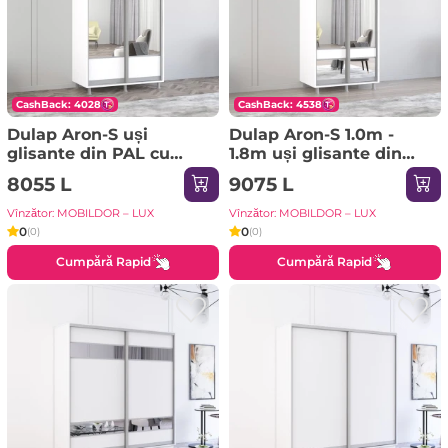
CashBack: 4028
CashBack: 4538
Dulap Aron-S uși
Dulap Aron-S 1.0m -
glisante din PAL cu
1.8m uși glisante din
oglindă orizontal
PAL cu oglindă zebra
8055 L
9075 L
(110x60x240H cm)
(160x60x220H cm)
Sonoma
Sonoma
Vînzător: MOBILDOR – LUX
Vînzător: MOBILDOR – LUX
0
0
(0)
(0)
Cumpără Rapid
Cumpără Rapid