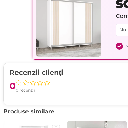
S
Comp
S
Recenzii clienți
0
0 recenzii
Produse similare