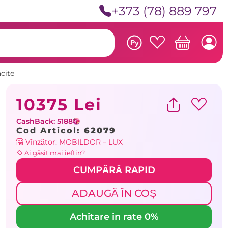
+373 (78) 889 797
Ру
cite
10375 Lei
CashBack: 5188
Cod Articol:
62079
Vînzător: MOBILDOR – LUX
Ai găsit mai ieftin?
CUMPĂRĂ RAPID
ADAUGĂ ÎN COȘ
Achitare in rate 0%