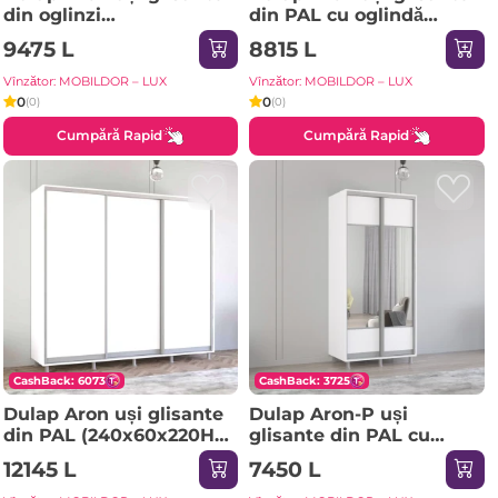
din oglinzi
din PAL cu oglindă
(170x60x220H cm)
zebra (130x60x230H cm)
9475 L
8815 L
Sonoma
Anthracite
Vînzător: MOBILDOR – LUX
Vînzător: MOBILDOR – LUX
0
0
(0)
(0)
Cumpără Rapid
Cumpără Rapid
CashBack: 6073
CashBack: 3725
Dulap Aron uși glisante
Dulap Aron-P uși
din PAL (240x60x220H
glisante din PAL cu
cm) Sonoma
oglindă orizontal
12145 L
7450 L
(100x60x200H cm) Alb