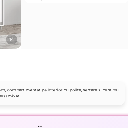
1/1
m, compartimentat pe interior cu polite, sertare si bara p/u
neasamblat.