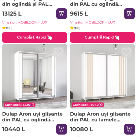
din oglindă și PAL
din PAL cu oglindă
(300x60x220H cm) Alb
orizontal (190x60x210H
13125 L
9615 L
cm) Alb Brilliant
Vînzător: MOBILDOR – LUX
Vînzător: MOBILDOR – LUX
0
0
(0)
(0)
Cumpără Rapid
Cumpără Rapid
CashBack: 5220
CashBack: 5040
Dulap Aron uși glisante
Dulap Aron uși glisante
din PAL cu oglindă
din PAL cu lamele
vertical (210x60x230H
(210x60x220H cm)
10440 L
10080 L
cm) Alb Brilliant
Anthracite