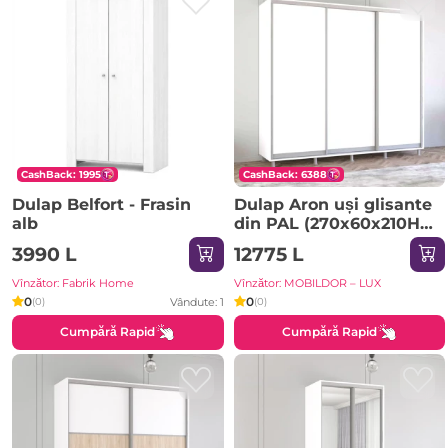
CashBack: 1995
CashBack: 6388
Dulap Belfort - Frasin
Dulap Aron uși glisante
alb
din PAL (270x60x210H
cm) Sonoma
3990 L
12775 L
Vînzător: Fabrik Home
Vînzător: MOBILDOR – LUX
0
0
Vândute: 1
(0)
(0)
Cumpără Rapid
Cumpără Rapid