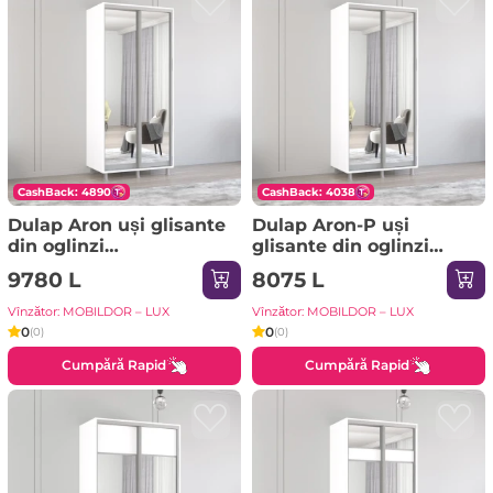
CashBack: 4890
CashBack: 4038
Dulap Aron uși glisante
Dulap Aron-P uși
din oglinzi
glisante din oglinzi
(170x60x240H cm) Alb
(130x60x230H cm)
9780 L
8075 L
brilliant
Sonoma
Vînzător: MOBILDOR – LUX
Vînzător: MOBILDOR – LUX
0
0
(0)
(0)
Cumpără Rapid
Cumpără Rapid