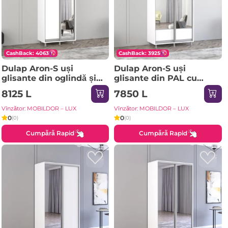
CashBack: 4063
CashBack: 3925
Dulap Aron-S uși
Dulap Aron-S uși
glisante din oglindă și
glisante din PAL cu
PAL (130x60x210H cm)
oglindă (K1) orizontal
8125 L
7850 L
Sonoma
(100x60x240H cm)
Sonoma
Vînzător: MOBILDOR – LUX
Vînzător: MOBILDOR – LUX
0
0
(0)
(0)
Cumpără Rapid
Cumpără Rapid