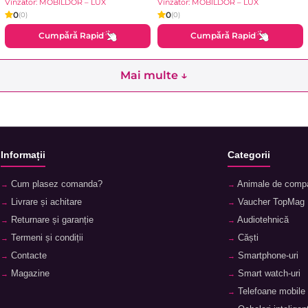
Vînzător: MOBILDOR – LUX
Vînzător: MOBILDOR – LUX
0
0
(0)
(0)
Cumpără Rapid
Cumpără Rapid
Mai multe ↓
Informații
Categorii
Cum plasez comanda?
Animale de comp
Livrare și achitare
Vaucher TopMag
Returnare și garanție
Audiotehnică
Termeni și condiții
Căști
Contacte
Smartphone-uri
Magazine
Smart watch-uri
Telefoane mobile