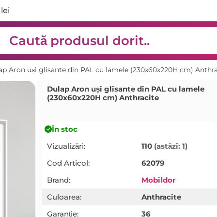
lei
ap Aron uși glisante din PAL cu lamele (230x60x220H cm) Anthra
Dulap Aron uși glisante din PAL cu lamele
(230x60x220H cm) Anthracite
În stoc
Vizualizări:
110
(astăzi: 1)
Cod Articol:
62079
Brand:
Mobildor
Culoarea:
Anthracite
Garanție:
36