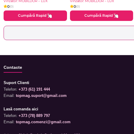
Vînzător: MOBILDOR – LUX
Vînzător: MOBILDOR – LUX
0
0
(0)
(0)
Cumpără Rapid
Cumpără Rapid
Contacte
Suport Clienti
Telefon:
+373 (61) 191 444
Email:
topmag.suport@gmail.com
Lasă comanda aici
Telefon:
+373 (78) 889 797
Email:
topmag.comenzi@gmail.com