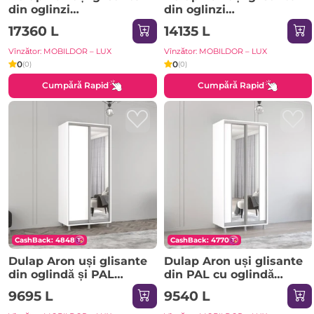
din oglinzi
din oglinzi
(370x60x220H cm)
(290x60x200H cm)
17360 L
14135 L
Anthracite
Sonoma
Vînzător: MOBILDOR – LUX
Vînzător: MOBILDOR – LUX
0
0
(0)
(0)
Cumpără Rapid
Cumpără Rapid
CashBack: 4848
CashBack: 4770
Dulap Aron uși glisante
Dulap Aron uși glisante
din oglindă și PAL
din PAL cu oglindă
(190x60x230H cm) Alb
vertical (170x60x240H
9695 L
9540 L
Brilliant
cm) Sonoma