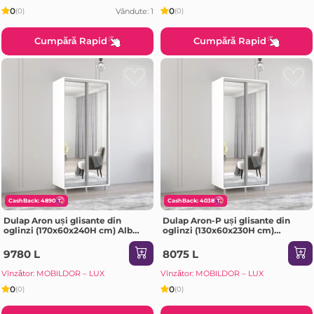
0
0
Vândute: 1
(0)
(0)
Cumpără Rapid
Cumpără Rapid
CashBack: 4890
CashBack: 4038
Dulap Aron uși glisante din
Dulap Aron-P uși glisante din
oglinzi (170x60x240H cm) Alb
oglinzi (130x60x230H cm)
brilliant
Sonoma
9780 L
8075 L
Vînzător: MOBILDOR – LUX
Vînzător: MOBILDOR – LUX
0
0
(0)
(0)