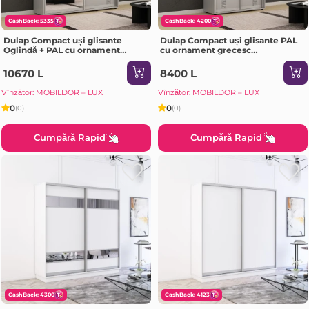
CashBack: 5335
CashBack: 4200
Dulap Compact uși glisante
Dulap Compact uși glisante PAL
Oglindă + PAL cu ornament
cu ornament grecesc
grecesc (190x45x230H cm) Grey
(150x45x200H cm) Grey
10670 L
8400 L
Vînzător: MOBILDOR – LUX
Vînzător: MOBILDOR – LUX
0
0
(0)
(0)
Cumpără Rapid
Cumpără Rapid
CashBack: 4300
CashBack: 4123