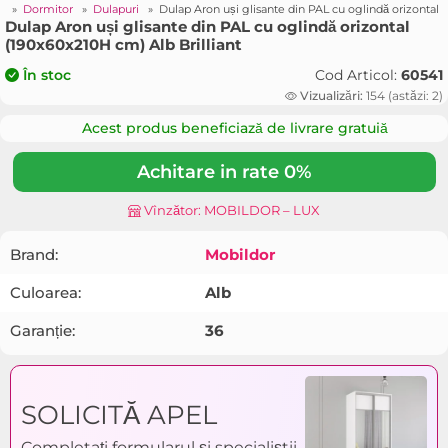
r
»
Dormitor
»
Dulapuri
»
Dulap Aron uși glisante din PAL cu oglindă orizontal 
Dulap Aron uși glisante din PAL cu oglindă orizontal
(190x60x210H cm) Alb Brilliant
Cod Articol:
60541
În stoc
Vizualizări:
154 (astăzi: 2)
Acest produs beneficiază de livrare gratuiă
Achitare in rate 0%
Vînzător: MOBILDOR – LUX
Brand:
Mobildor
Culoarea:
Alb
Garanție:
36
SOLICITĂ APEL
Completați formularul și specialiștii