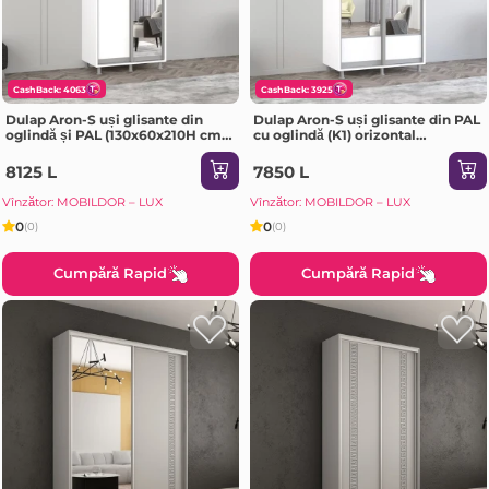
CashBack: 4063
CashBack: 3925
Dulap Aron-S uși glisante din
Dulap Aron-S uși glisante din PAL
oglindă și PAL (130x60x210H cm)
cu oglindă (K1) orizontal
Sonoma
(100x60x240H cm) Sonoma
8125 L
7850 L
Vînzător: MOBILDOR – LUX
Vînzător: MOBILDOR – LUX
0
0
(0)
(0)
Cumpără Rapid
Cumpără Rapid