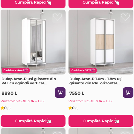
Cumpără Rapid
Cumpără Rapid
CashBack: 4445
CashBack: 3775
Dulap Aron-P uși glisante din
Dulap Aron-P 1.0m - 1.8m uși
PAL cu oglindă vertical
glisante din PAL orizontal
(180x60x210H cm) Sonoma
(130x60x200H cm) Sonoma
8890 L
7550 L
Vînzător: MOBILDOR – LUX
Vînzător: MOBILDOR – LUX
0
0
(0)
(0)
Cumpără Rapid
Cumpără Rapid