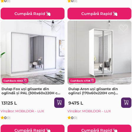
0
0
(0)
(0)
Cumpără Rapid
Cumpără Rapid
CashBack: 6563
CashBack: 4738
Dulap Fox uși glisante din
Dulap Aron uși glisante din
oglindă și PAL (300x60x220H cm)
oglinzi (170x60x220H cm)
Alb
Sonoma
13125 L
9475 L
Vînzător: MOBILDOR – LUX
Vînzător: MOBILDOR – LUX
0
0
(0)
(0)
Cumpără Rapid
Cumpără Rapid