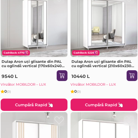
CashBack: 4770
CashBack: 5220
Dulap Aron uși glisante din PAL
Dulap Aron uși glisante din PAL
cu oglindă vertical (170x60x240H
cu oglindă vertical (210x60x230H
cm) Sonoma
cm) Alb Brilliant
9540 L
10440 L
Vînzător: MOBILDOR – LUX
Vînzător: MOBILDOR – LUX
0
0
(0)
(0)
Cumpără Rapid
Cumpără Rapid