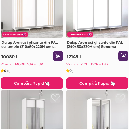
CashBack: 5040
CashBack: 6073
Dulap Aron uși glisante din PAL
Dulap Aron uși glisante din PAL
cu lamele (210x60x220H cm)
(240x60x220H cm) Sonoma
Anthracite
10080 L
12145 L
Vînzător: MOBILDOR – LUX
Vînzător: MOBILDOR – LUX
0
0
(0)
(0)
Cumpără Rapid
Cumpără Rapid