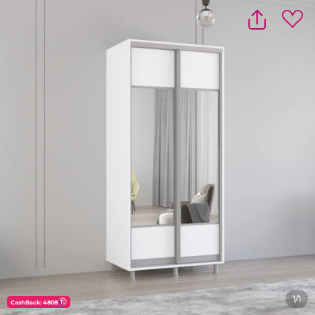
1/1
CashBack: 4808