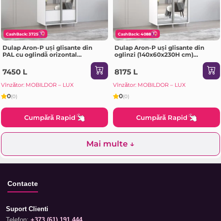
CashBack: 3725
CashBack: 4088
Dulap Aron-P uși glisante din
Dulap Aron-P uși glisante din
PAL cu oglindă orizontal
oglinzi (140x60x230H cm)
(100x60x200H cm) Alb Brilliant
Sonoma
7450 L
8175 L
Vînzător: MOBILDOR – LUX
Vînzător: MOBILDOR – LUX
0
0
(0)
(0)
Cumpără Rapid
Cumpără Rapid
Mai multe ↓
Contacte
Suport Clienti
Telefon:
+373 (61) 191 444