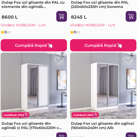
Dulap Fox uși glisante din PAL cu
Dulap Fox uși glisante din PAL
elemente din oglindă
(220x60x230H cm) Sonoma
(200x60x210H cm) Alb
8600 L
8245 L
Vînzător: MOBILDOR – LUX
Vînzător: MOBILDOR – LUX
0
0
(0)
(0)
Cumpără Rapid
Cumpără Rapid
CashBack: 3740
CashBack: 3933
Dulap Fox uși glisante din
Dulap Fox uși glisante din oglinzi
oglindă și PAL (170x60x220H cm)
(160x60x240H cm) Alb
Sonoma