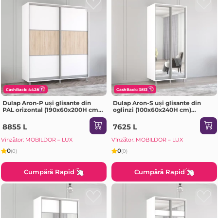
CashBack: 4428
CashBack: 3813
Dulap Aron-P uși glisante din
Dulap Aron-S uși glisante din
PAL orizontal (190x60x200H cm)
oglinzi (100x60x240H cm)
Sonoma
Sonoma
8855 L
7625 L
Vînzător: MOBILDOR – LUX
Vînzător: MOBILDOR – LUX
0
0
(0)
(0)
Cumpără Rapid
Cumpără Rapid