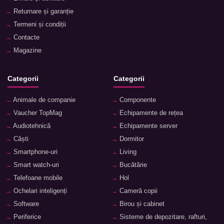
Returnare și garanție
Termeni și condiții
Contacte
Magazine
Categorii
Categorii
Animale de companie
Componente
Vaucher TopMag
Echipamente de rețea
Audiotehnică
Echipamente server
Căști
Dormitor
Smartphone-uri
Living
Smart watch-uri
Bucătărie
Telefoane mobile
Hol
Ochelari inteligenți
Cameră copii
Software
Birou și cabinet
Periferice
Sisteme de depozitare, rafturi,