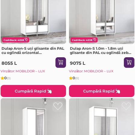
CashBack: 4028
CashBack: 4538
Dulap Aron-S uși glisante din PAL
Dulap Aron-S 1.0m - 1.8m uși
cu oglindă orizontal
glisante din PAL cu oglindă zebra
(110x60x240H cm) Sonoma
(160x60x220H cm) Sonoma
8055 L
9075 L
Vînzător: MOBILDOR – LUX
Vînzător: MOBILDOR – LUX
0
0
(0)
(0)
Cumpără Rapid
Cumpără Rapid