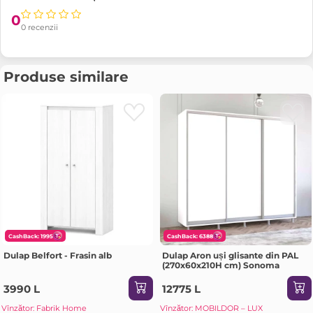
0
0 recenzii
Produse similare
CashBack: 1995
CashBack: 6388
Dulap Belfort - Frasin alb
Dulap Aron uși glisante din PAL
(270x60x210H cm) Sonoma
3990 L
12775 L
Vînzător: Fabrik Home
Vînzător: MOBILDOR – LUX