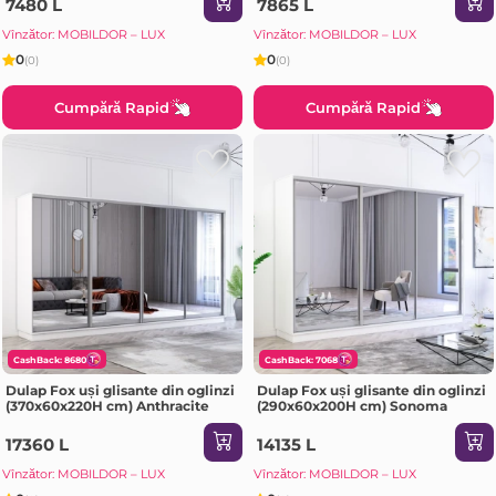
7480 L
7865 L
Vînzător: MOBILDOR – LUX
Vînzător: MOBILDOR – LUX
0
0
(0)
(0)
Cumpără Rapid
Cumpără Rapid
CashBack: 8680
CashBack: 7068
Dulap Fox uși glisante din oglinzi
Dulap Fox uși glisante din oglinzi
(370x60x220H cm) Anthracite
(290x60x200H cm) Sonoma
17360 L
14135 L
Vînzător: MOBILDOR – LUX
Vînzător: MOBILDOR – LUX