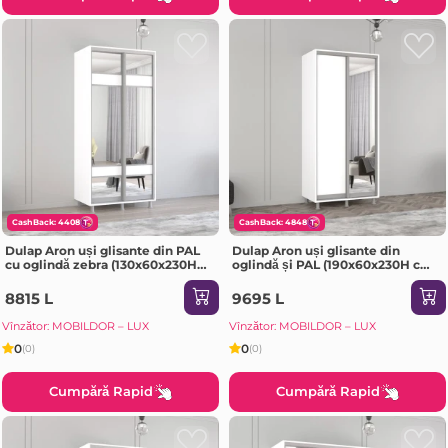
CashBack: 4408
CashBack: 4848
Dulap Aron uși glisante din PAL
Dulap Aron uși glisante din
cu oglindă zebra (130x60x230H
oglindă și PAL (190x60x230H cm)
cm) Anthracite
Alb Brilliant
8815 L
9695 L
Vînzător: MOBILDOR – LUX
Vînzător: MOBILDOR – LUX
0
0
(0)
(0)
Cumpără Rapid
Cumpără Rapid