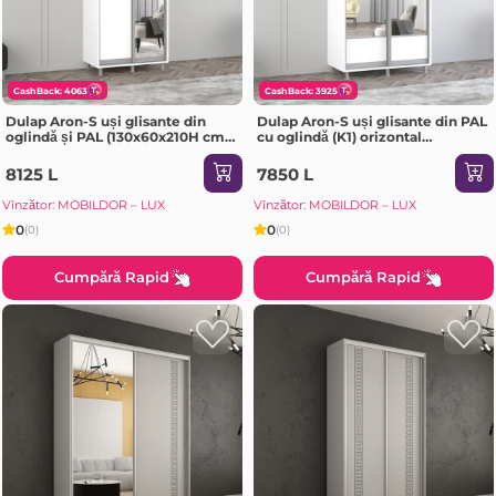
CashBack: 4063
CashBack: 3925
Dulap Aron-S uși glisante din
Dulap Aron-S uși glisante din PAL
oglindă și PAL (130x60x210H cm)
cu oglindă (K1) orizontal
Sonoma
(100x60x240H cm) Sonoma
8125 L
7850 L
Vînzător: MOBILDOR – LUX
Vînzător: MOBILDOR – LUX
0
0
(0)
(0)
Cumpără Rapid
Cumpără Rapid