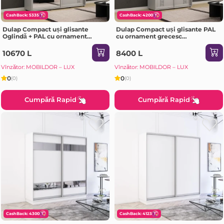
CashBack: 5335
CashBack: 4200
Dulap Compact uși glisante
Dulap Compact uși glisante PAL
Oglindă + PAL cu ornament
cu ornament grecesc
grecesc (190x45x230H cm) Grey
(150x45x200H cm) Grey
10670 L
8400 L
Vînzător: MOBILDOR – LUX
Vînzător: MOBILDOR – LUX
0
0
(0)
(0)
Cumpără Rapid
Cumpără Rapid
CashBack: 4300
CashBack: 4123