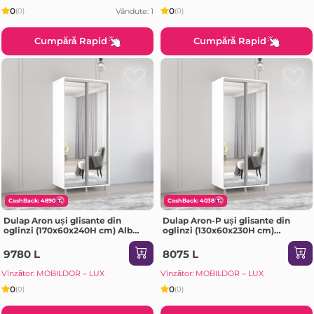
0
0
Vândute: 1
(0)
(0)
Cumpără Rapid
Cumpără Rapid
CashBack: 4890
CashBack: 4038
Dulap Aron uși glisante din
Dulap Aron-P uși glisante din
oglinzi (170x60x240H cm) Alb
oglinzi (130x60x230H cm)
brilliant
Sonoma
9780 L
8075 L
Vînzător: MOBILDOR – LUX
Vînzător: MOBILDOR – LUX
0
0
(0)
(0)