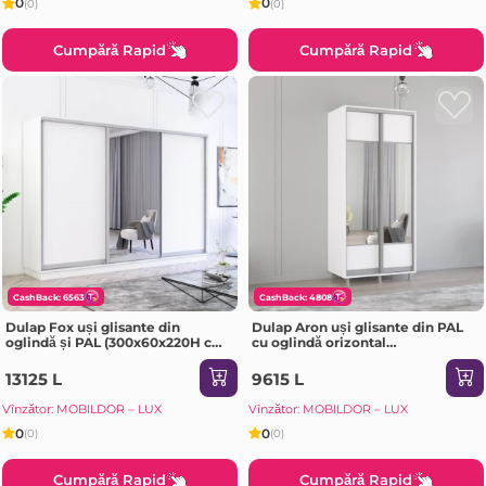
0
0
(0)
(0)
Cumpără Rapid
Cumpără Rapid
CashBack: 6563
CashBack: 4808
Dulap Fox uși glisante din
Dulap Aron uși glisante din PAL
oglindă și PAL (300x60x220H cm)
cu oglindă orizontal
Alb
(190x60x210H cm) Alb Brilliant
13125 L
9615 L
Vînzător: MOBILDOR – LUX
Vînzător: MOBILDOR – LUX
0
0
(0)
(0)
Cumpără Rapid
Cumpără Rapid