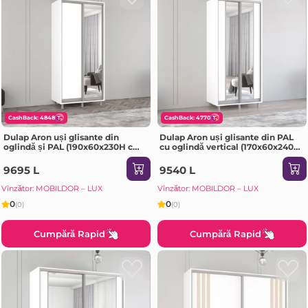
CashBack: 4848
CashBack: 4770
Dulap Aron uși glisante din
Dulap Aron uși glisante din PAL
oglindă și PAL (190x60x230H cm)
cu oglindă vertical (170x60x240H
Alb Brilliant
cm) Sonoma
9695 L
9540 L
Vînzător: MOBILDOR – LUX
Vînzător: MOBILDOR – LUX
0
0
(0)
(0)
Cumpără Rapid
Cumpără Rapid