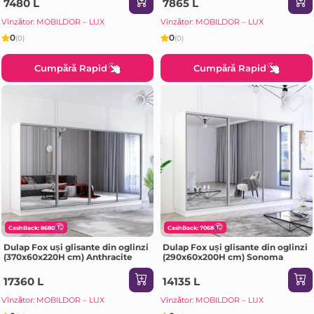
7480 L
7865 L
Vînzător: MOBILDOR – LUX
Vînzător: MOBILDOR – LUX
0
0
(0)
(0)
Cumpără Rapid
Cumpără Rapid
CashBack: 8680
CashBack: 7068
Dulap Fox uși glisante din oglinzi
Dulap Fox uși glisante din oglinzi
(370x60x220H cm) Anthracite
(290x60x200H cm) Sonoma
17360 L
14135 L
Vînzător: MOBILDOR – LUX
Vînzător: MOBILDOR – LUX