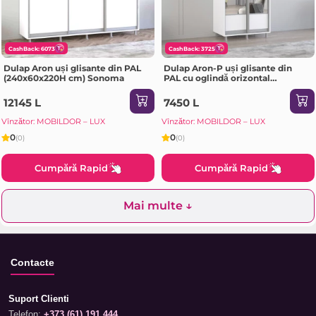
CashBack: 6073
CashBack: 3725
Dulap Aron uși glisante din PAL
Dulap Aron-P uși glisante din
(240x60x220H cm) Sonoma
PAL cu oglindă orizontal
(100x60x200H cm) Alb Brilliant
12145 L
7450 L
Vînzător: MOBILDOR – LUX
Vînzător: MOBILDOR – LUX
0
0
(0)
(0)
Cumpără Rapid
Cumpără Rapid
Mai multe ↓
Contacte
Suport Clienti
Telefon:
+373 (61) 191 444