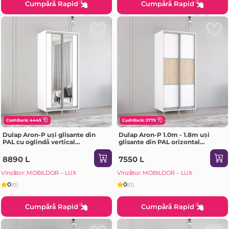
Cumpără Rapid
Cumpără Rapid
CashBack: 4445
CashBack: 3775
Dulap Aron-P uși glisante din
Dulap Aron-P 1.0m - 1.8m uși
PAL cu oglindă vertical
glisante din PAL orizontal
(180x60x210H cm) Sonoma
(130x60x200H cm) Sonoma
8890 L
7550 L
Vînzător: MOBILDOR – LUX
Vînzător: MOBILDOR – LUX
0
0
(0)
(0)
Cumpără Rapid
Cumpără Rapid