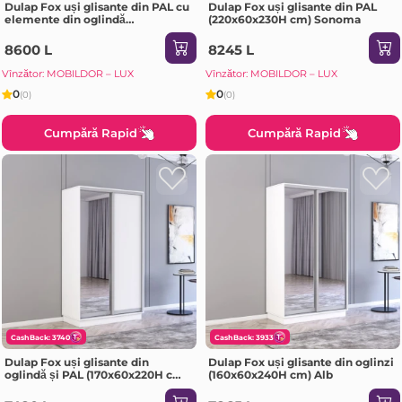
Dulap Fox uși glisante din PAL cu
Dulap Fox uși glisante din PAL
elemente din oglindă
(220x60x230H cm) Sonoma
(200x60x210H cm) Alb
8600 L
8245 L
Vînzător: MOBILDOR – LUX
Vînzător: MOBILDOR – LUX
0
0
(0)
(0)
Cumpără Rapid
Cumpără Rapid
CashBack: 3740
CashBack: 3933
Dulap Fox uși glisante din
Dulap Fox uși glisante din oglinzi
oglindă și PAL (170x60x220H cm)
(160x60x240H cm) Alb
Sonoma