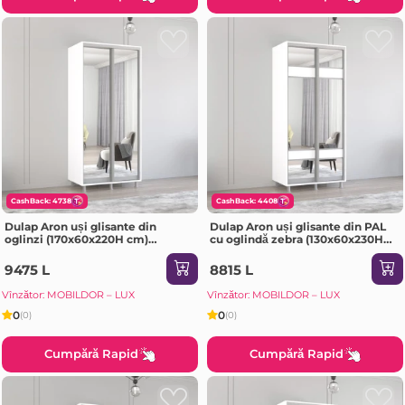
CashBack: 4738
CashBack: 4408
Dulap Aron uși glisante din
Dulap Aron uși glisante din PAL
oglinzi (170x60x220H cm)
cu oglindă zebra (130x60x230H
Sonoma
cm) Anthracite
9475 L
8815 L
Vînzător: MOBILDOR – LUX
Vînzător: MOBILDOR – LUX
0
0
(0)
(0)
Cumpără Rapid
Cumpără Rapid