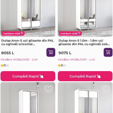
CashBack: 4028
CashBack: 4538
Dulap Aron-S uși glisante din PAL
Dulap Aron-S 1.0m - 1.8m uși
cu oglindă orizontal
glisante din PAL cu oglindă zebra
(110x60x240H cm) Sonoma
(160x60x220H cm) Sonoma
8055 L
9075 L
Vînzător: MOBILDOR – LUX
Vînzător: MOBILDOR – LUX
0
0
(0)
(0)
Cumpără Rapid
Cumpără Rapid