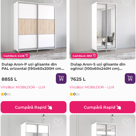
CashBack: 4428
CashBack: 3813
Dulap Aron-P uși glisante din
Dulap Aron-S uși glisante din
PAL orizontal (190x60x200H cm)
oglinzi (100x60x240H cm)
Sonoma
Sonoma
8855 L
7625 L
Vînzător: MOBILDOR – LUX
Vînzător: MOBILDOR – LUX
0
0
(0)
(0)
Cumpără Rapid
Cumpără Rapid