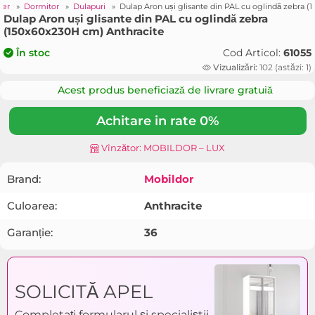
ier
»
Dormitor
»
Dulapuri
»
Dulap Aron uși glisante din PAL cu oglindă zebra 
Dulap Aron uși glisante din PAL cu oglindă zebra
(150x60x230H cm) Anthracite
Cod Articol:
61055
În stoc
Vizualizări:
102 (astăzi: 1)
Acest produs beneficiază de livrare gratuiă
Achitare in rate 0%
Vînzător: MOBILDOR – LUX
Brand:
Mobildor
Culoarea:
Anthracite
Garanție:
36
SOLICITĂ APEL
Completați formularul și specialiștii