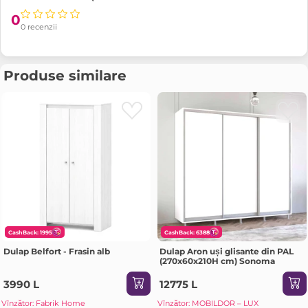
0
0 recenzii
Produse similare
CashBack: 1995
CashBack: 6388
Dulap Belfort - Frasin alb
Dulap Aron uși glisante din PAL
(270x60x210H cm) Sonoma
3990 L
12775 L
Vînzător: Fabrik Home
Vînzător: MOBILDOR – LUX