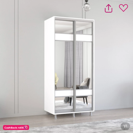
1/1
CashBack: 4615