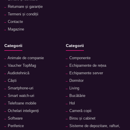
Returnare și garanție
Termeni și condiții
Contacte
Magazine
Categorii
Categorii
Animale de companie
Componente
Vaucher TopMag
Echipamente de rețea
Audiotehnică
Echipamente server
Căști
Dormitor
Smartphone-uri
Living
Smart watch-uri
Bucătărie
Telefoane mobile
Hol
Ochelari inteligenți
Cameră copii
Software
Birou și cabinet
Periferice
Sisteme de depozitare, rafturi,