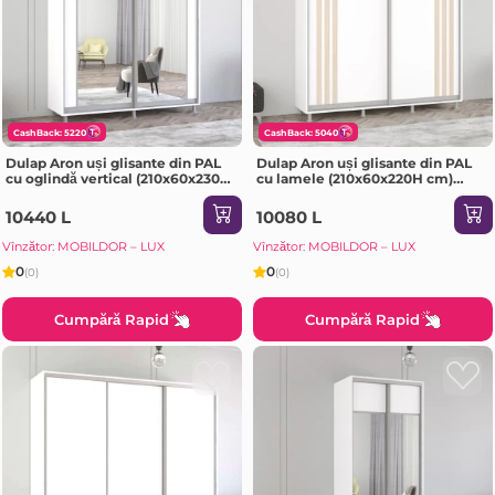
CashBack: 5220
CashBack: 5040
Dulap Aron uși glisante din PAL
Dulap Aron uși glisante din PAL
cu oglindă vertical (210x60x230H
cu lamele (210x60x220H cm)
cm) Alb Brilliant
Anthracite
10440 L
10080 L
Vînzător: MOBILDOR – LUX
Vînzător: MOBILDOR – LUX
0
0
(0)
(0)
Cumpără Rapid
Cumpără Rapid