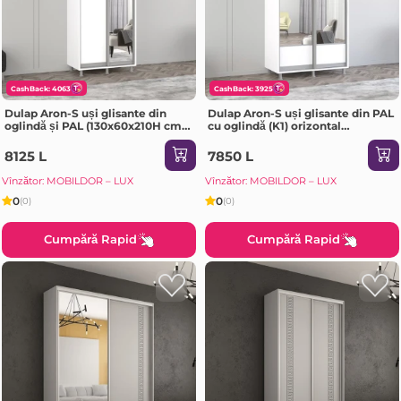
CashBack: 4063
CashBack: 3925
Dulap Aron-S uși glisante din
Dulap Aron-S uși glisante din PAL
oglindă și PAL (130x60x210H cm)
cu oglindă (K1) orizontal
Sonoma
(100x60x240H cm) Sonoma
8125 L
7850 L
Vînzător: MOBILDOR – LUX
Vînzător: MOBILDOR – LUX
0
0
(0)
(0)
Cumpără Rapid
Cumpără Rapid