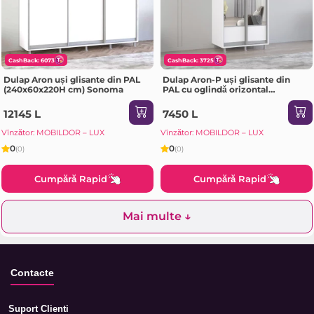
CashBack: 6073
CashBack: 3725
Dulap Aron uși glisante din PAL
Dulap Aron-P uși glisante din
(240x60x220H cm) Sonoma
PAL cu oglindă orizontal
(100x60x200H cm) Alb Brilliant
12145 L
7450 L
Vînzător: MOBILDOR – LUX
Vînzător: MOBILDOR – LUX
0
0
(0)
(0)
Cumpără Rapid
Cumpără Rapid
Mai multe ↓
Contacte
Suport Clienti