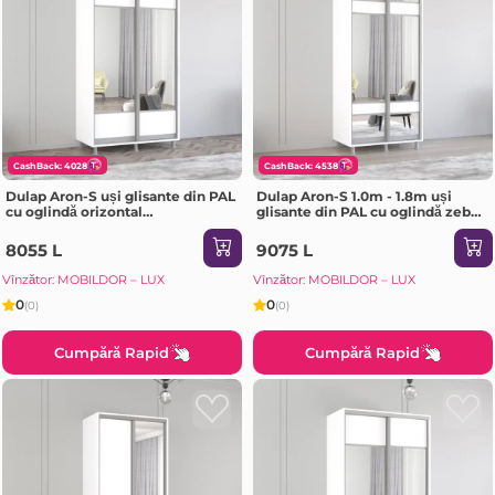
CashBack: 4028
CashBack: 4538
Dulap Aron-S uși glisante din PAL
Dulap Aron-S 1.0m - 1.8m uși
cu oglindă orizontal
glisante din PAL cu oglindă zebra
(110x60x240H cm) Sonoma
(160x60x220H cm) Sonoma
8055 L
9075 L
Vînzător: MOBILDOR – LUX
Vînzător: MOBILDOR – LUX
0
0
(0)
(0)
Cumpără Rapid
Cumpără Rapid