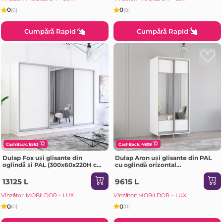
0
0
(0)
(0)
Cumpără Rapid
Cumpără Rapid
CashBack: 6563
CashBack: 4808
Dulap Fox uși glisante din
Dulap Aron uși glisante din PAL
oglindă și PAL (300x60x220H cm)
cu oglindă orizontal
Alb
(190x60x210H cm) Alb Brilliant
13125 L
9615 L
Vînzător: MOBILDOR – LUX
Vînzător: MOBILDOR – LUX
0
0
(0)
(0)