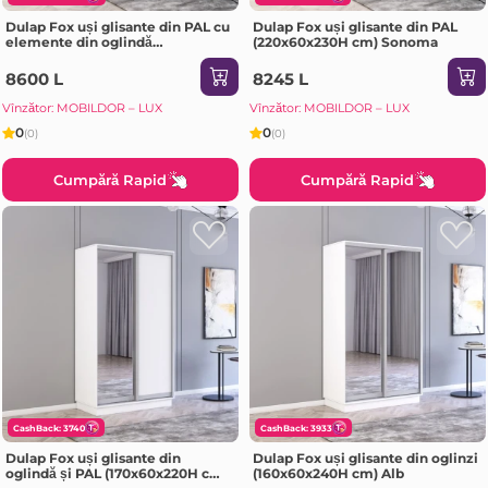
Dulap Fox uși glisante din PAL cu
Dulap Fox uși glisante din PAL
elemente din oglindă
(220x60x230H cm) Sonoma
(200x60x210H cm) Alb
8600 L
8245 L
Vînzător: MOBILDOR – LUX
Vînzător: MOBILDOR – LUX
0
0
(0)
(0)
Cumpără Rapid
Cumpără Rapid
CashBack: 3740
CashBack: 3933
Dulap Fox uși glisante din
Dulap Fox uși glisante din oglinzi
oglindă și PAL (170x60x220H cm)
(160x60x240H cm) Alb