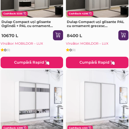
CashBack: 5335
CashBack: 4200
Dulap Compact uși glisante
Dulap Compact uși glisante PAL
Oglindă + PAL cu ornament
cu ornament grecesc
grecesc (190x45x230H cm) Grey
(150x45x200H cm) Grey
10670 L
8400 L
Vînzător: MOBILDOR – LUX
Vînzător: MOBILDOR – LUX
0
0
(0)
(0)
Cumpără Rapid
Cumpără Rapid
CashBack: 4300
CashBack: 4123