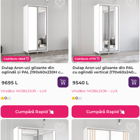
CashBack: 4848
CashBack: 4770
Dulap Aron uși glisante din
Dulap Aron uși glisante din PAL
oglindă și PAL (190x60x230H cm)
cu oglindă vertical (170x60x240H
Alb Brilliant
cm) Sonoma
9695 L
9540 L
Vînzător: MOBILDOR – LUX
Vînzător: MOBILDOR – LUX
0
0
(0)
(0)
Cumpără Rapid
Cumpără Rapid