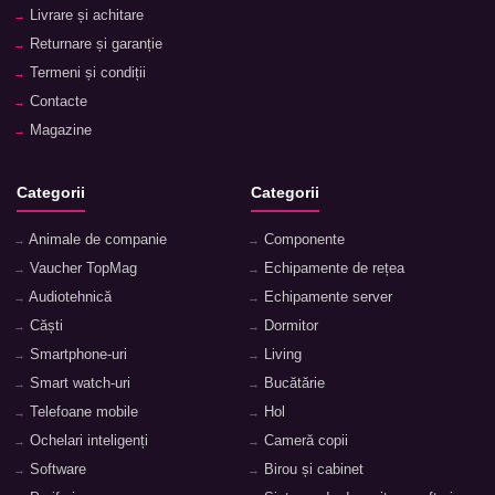
Livrare și achitare
Returnare și garanție
Termeni și condiții
Contacte
Magazine
Categorii
Categorii
Animale de companie
Componente
Vaucher TopMag
Echipamente de rețea
Audiotehnică
Echipamente server
Căști
Dormitor
Smartphone-uri
Living
Smart watch-uri
Bucătărie
Telefoane mobile
Hol
Ochelari inteligenți
Cameră copii
Software
Birou și cabinet