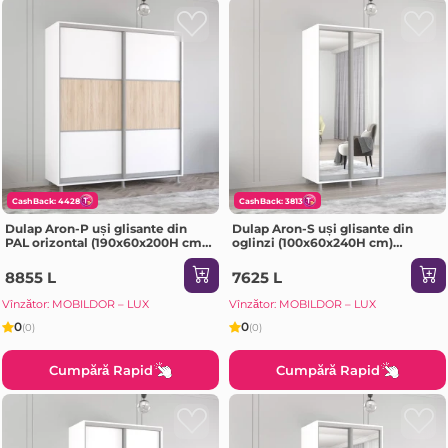
CashBack: 4428
CashBack: 3813
Dulap Aron-P uși glisante din
Dulap Aron-S uși glisante din
PAL orizontal (190x60x200H cm)
oglinzi (100x60x240H cm)
Sonoma
Sonoma
8855 L
7625 L
Vînzător: MOBILDOR – LUX
Vînzător: MOBILDOR – LUX
0
0
(0)
(0)
Cumpără Rapid
Cumpără Rapid