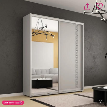
1/1
CashBack: 5093