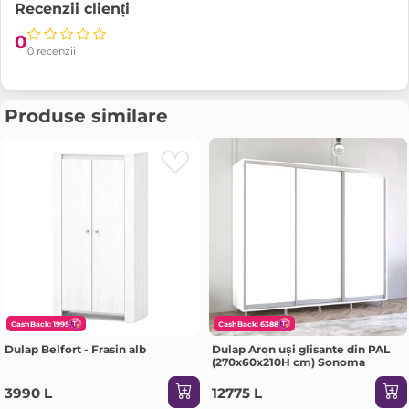
Recenzii clienți
0
0 recenzii
Produse similare
CashBack: 1995
CashBack: 6388
Dulap Belfort - Frasin alb
Dulap Aron uși glisante din PAL
(270x60x210H cm) Sonoma
3990 L
12775 L