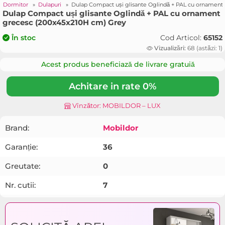
»
Dormitor
»
Dulapuri
»
Dulap Compact uși glisante Oglindă + PAL cu ornament
Dulap Compact uși glisante Oglindă + PAL cu ornament
grecesc (200x45x210H cm) Grey
Cod Articol:
65152
În stoc
Vizualizări:
68 (astăzi: 1)
Acest produs beneficiază de livrare gratuiă
Achitare in rate 0%
Vînzător: MOBILDOR – LUX
Brand:
Mobildor
Garanție:
36
Greutate:
0
Nr. cutii:
7