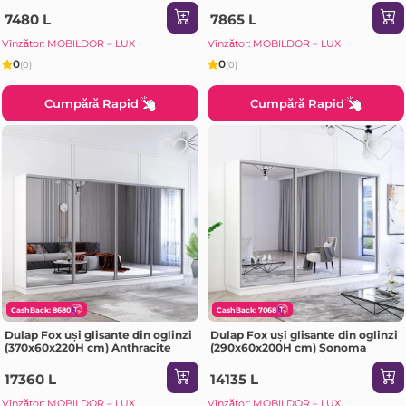
Sonoma
7480 L
7865 L
Vînzător: MOBILDOR – LUX
Vînzător: MOBILDOR – LUX
0
0
(0)
(0)
Cumpără Rapid
Cumpără Rapid
CashBack: 8680
CashBack: 7068
Dulap Fox uși glisante din oglinzi
Dulap Fox uși glisante din oglinzi
(370x60x220H cm) Anthracite
(290x60x200H cm) Sonoma
17360 L
14135 L
Vînzător: MOBILDOR – LUX
Vînzător: MOBILDOR – LUX