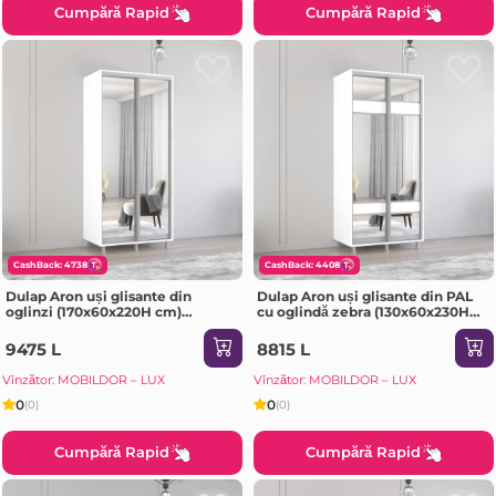
Cumpără Rapid
Cumpără Rapid
CashBack: 4738
CashBack: 4408
Dulap Aron uși glisante din
Dulap Aron uși glisante din PAL
oglinzi (170x60x220H cm)
cu oglindă zebra (130x60x230H
Sonoma
cm) Anthracite
9475 L
8815 L
Vînzător: MOBILDOR – LUX
Vînzător: MOBILDOR – LUX
0
0
(0)
(0)
Cumpără Rapid
Cumpără Rapid