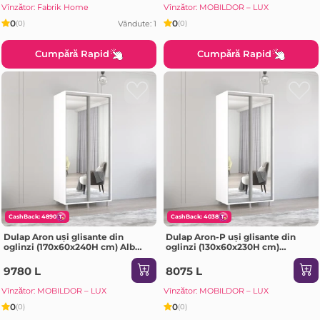
Vînzător: Fabrik Home
Vînzător: MOBILDOR – LUX
0
0
Vândute: 1
(0)
(0)
Cumpără Rapid
Cumpără Rapid
CashBack: 4890
CashBack: 4038
Dulap Aron uși glisante din
Dulap Aron-P uși glisante din
oglinzi (170x60x240H cm) Alb
oglinzi (130x60x230H cm)
brilliant
Sonoma
9780 L
8075 L
Vînzător: MOBILDOR – LUX
Vînzător: MOBILDOR – LUX
0
0
(0)
(0)