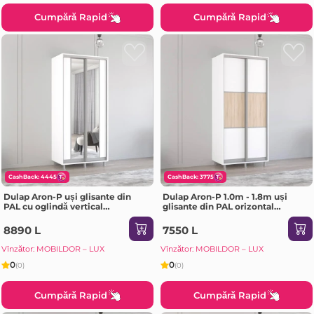
Cumpără Rapid
Cumpără Rapid
CashBack: 4445
CashBack: 3775
Dulap Aron-P uși glisante din
Dulap Aron-P 1.0m - 1.8m uși
PAL cu oglindă vertical
glisante din PAL orizontal
(180x60x210H cm) Sonoma
(130x60x200H cm) Sonoma
8890 L
7550 L
Vînzător: MOBILDOR – LUX
Vînzător: MOBILDOR – LUX
0
0
(0)
(0)
Cumpără Rapid
Cumpără Rapid