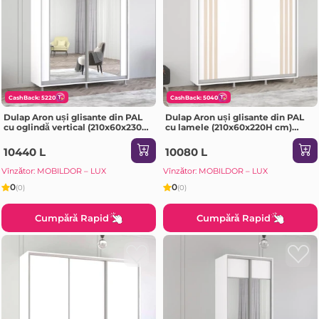
CashBack: 5220
CashBack: 5040
Dulap Aron uși glisante din PAL
Dulap Aron uși glisante din PAL
cu oglindă vertical (210x60x230H
cu lamele (210x60x220H cm)
cm) Alb Brilliant
Anthracite
10440 L
10080 L
Vînzător: MOBILDOR – LUX
Vînzător: MOBILDOR – LUX
0
0
(0)
(0)
Cumpără Rapid
Cumpără Rapid