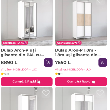
CashBack: 4445
CashBack: 3775
Dulap Aron-P uși
Dulap Aron-P 1.0m -
glisante din PAL cu
1.8m uși glisante din
oglindă vertical
PAL orizontal
8890 L
7550 L
(180x60x210H cm)
(130x60x200H cm)
Sonoma
Sonoma
Vînzător: MOBILDOR – LUX
Vînzător: MOBILDOR – LUX
0
0
(0)
(0)
Cumpără Rapid
Cumpără Rapid