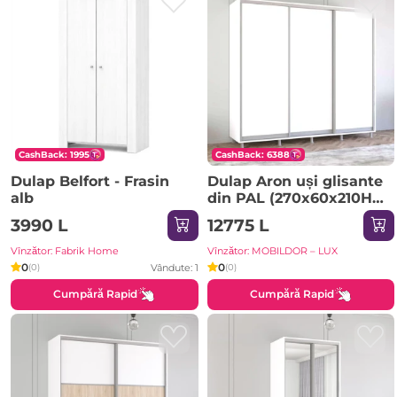
CashBack: 1995
CashBack: 6388
Dulap Belfort - Frasin
Dulap Aron uși glisante
alb
din PAL (270x60x210H
cm) Sonoma
3990 L
12775 L
Vînzător: Fabrik Home
Vînzător: MOBILDOR – LUX
0
0
Vândute: 1
(0)
(0)
Cumpără Rapid
Cumpără Rapid