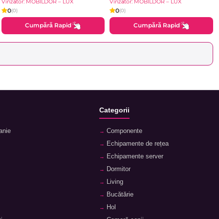
Brilliant
Vînzător: MOBILDOR – LUX
Vînzător: MOBILDOR – LUX
0
0
(0)
(0)
Cumpără Rapid
Cumpără Rapid
Categorii
anie
Componente
Echipamente de rețea
Echipamente server
Dormitor
Living
Bucătărie
Hol