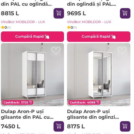
din PAL cu oglindă
din oglindă și PAL
zebra (130x60x230H cm)
(190x60x230H cm) Alb
8815 L
9695 L
Anthracite
Brilliant
Vînzător: MOBILDOR – LUX
Vînzător: MOBILDOR – LUX
0
0
(0)
(0)
Cumpără Rapid
Cumpără Rapid
CashBack: 3725
CashBack: 4088
Dulap Aron-P uși
Dulap Aron-P uși
glisante din PAL cu
glisante din oglinzi
oglindă orizontal
(140x60x230H cm)
7450 L
8175 L
(100x60x200H cm) Alb
Sonoma