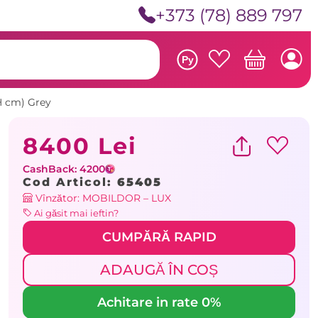
+373 (78) 889 797
Ру
H cm) Grey
8400 Lei
CashBack: 4200
Cod Articol:
65405
Vînzător: MOBILDOR – LUX
Ai găsit mai ieftin?
CUMPĂRĂ RAPID
ADAUGĂ ÎN COȘ
Achitare in rate 0%