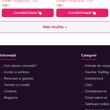
Vînzător: MOBILDOR – LUX
Vînzător: MOBILDOR – LUX
0
0
(0)
(0)
Cumpără Rapid
Cumpără Rapid
Mai multe ↓
Informații
Categorii
Cum plasez comanda?
Animale de comp
Livrare și achitare
Vaucher TopMag
Returnare și garanție
Audiotehnică
Termeni și condiții
Căști
Contacte
Smartphone-uri
Magazine
Smart watch-uri
Telefoane mobile