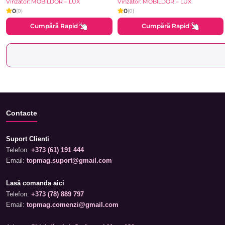
Vînzător: MOBILDOR – LUX
Vînzător: MOBILDOR – LUX
0
0
(0)
(0)
Cumpără Rapid
Cumpără Rapid
Contacte
Suport Clienti
Telefon:
+373 (61) 191 444
Email:
topmag.suport@gmail.com
Lasă comanda aici
Telefon:
+373 (78) 889 797
Email:
topmag.comenzi@gmail.com