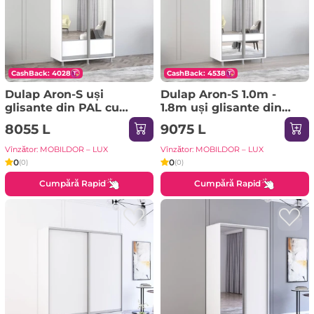
CashBack: 4028
CashBack: 4538
Dulap Aron-S uși
Dulap Aron-S 1.0m -
glisante din PAL cu
1.8m uși glisante din
oglindă orizontal
PAL cu oglindă zebra
8055 L
9075 L
(110x60x240H cm)
(160x60x220H cm)
Sonoma
Sonoma
Vînzător: MOBILDOR – LUX
Vînzător: MOBILDOR – LUX
0
0
(0)
(0)
Cumpără Rapid
Cumpără Rapid