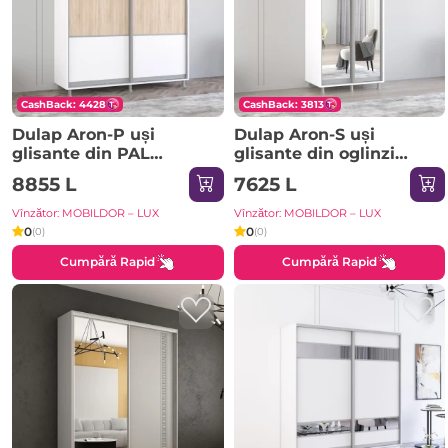
CashBack: 4428
CashBack: 3813
Dulap Aron-P uși
Dulap Aron-S uși
glisante din PAL
glisante din oglinzi
orizontal (190x60x200H
(100x60x240H cm)
8855 L
7625 L
cm) Sonoma
Sonoma
Vînzător: MOBILDOR – LUX
Vînzător: MOBILDOR – LUX
0
0
(0)
(0)
Cumpără Rapid
Cumpără Rapid