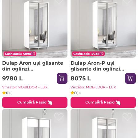
CashBack: 4890
CashBack: 4038
Dulap Aron uși glisante
Dulap Aron-P uși
din oglinzi
glisante din oglinzi
(170x60x240H cm) Alb
(130x60x230H cm)
9780 L
8075 L
brilliant
Sonoma
Vînzător: MOBILDOR – LUX
Vînzător: MOBILDOR – LUX
0
0
(0)
(0)
Cumpără Rapid
Cumpără Rapid