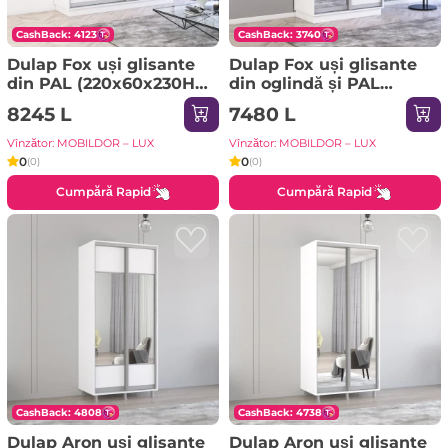
CashBack: 4123
CashBack: 3740
Dulap Fox uși glisante
Dulap Fox uși glisante
din PAL (220x60x230H
din oglindă și PAL
cm) Sonoma
(170x60x220H cm)
8245 L
7480 L
Sonoma
Vînzător: MOBILDOR – LUX
Vînzător: MOBILDOR – LUX
0
0
(0)
(0)
Cumpără Rapid
Cumpără Rapid
CashBack: 4808
CashBack: 4738
Dulap Aron uși glisante
Dulap Aron uși glisante