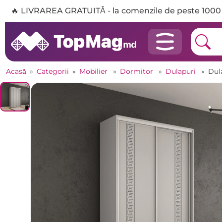
🔥 LIVRAREA GRATUITĂ - la comenzile de peste 1000 
Acasă
»
Categorii
»
Mobilier
»
Dormitor
»
Dulapuri
»
Dul