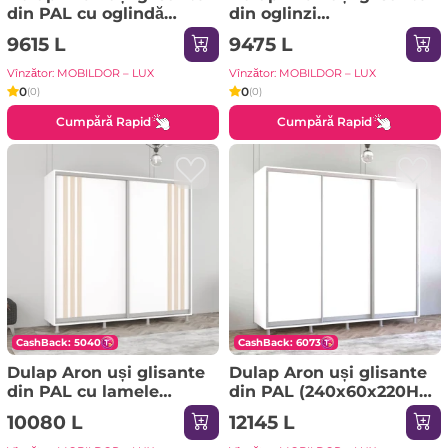
din PAL cu oglindă
din oglinzi
orizontal (190x60x210H
(170x60x220H cm)
9615 L
9475 L
cm) Alb Brilliant
Sonoma
Vînzător: MOBILDOR – LUX
Vînzător: MOBILDOR – LUX
0
0
(0)
(0)
Cumpără Rapid
Cumpără Rapid
CashBack: 5040
CashBack: 6073
Dulap Aron uși glisante
Dulap Aron uși glisante
din PAL cu lamele
din PAL (240x60x220H
(210x60x220H cm)
cm) Sonoma
10080 L
12145 L
Anthracite