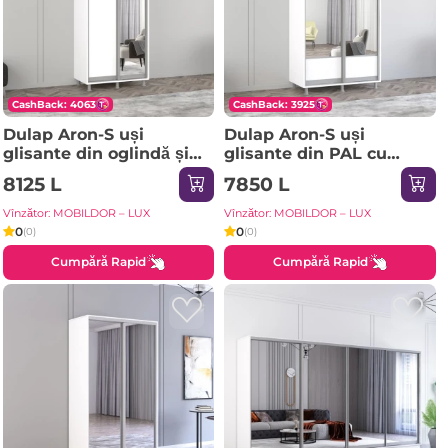
CashBack: 4063
CashBack: 3925
Dulap Aron-S uși
Dulap Aron-S uși
glisante din oglindă și
glisante din PAL cu
PAL (130x60x210H cm)
oglindă (K1) orizontal
8125 L
7850 L
Sonoma
(100x60x240H cm)
Sonoma
Vînzător: MOBILDOR – LUX
Vînzător: MOBILDOR – LUX
0
0
(0)
(0)
Cumpără Rapid
Cumpără Rapid