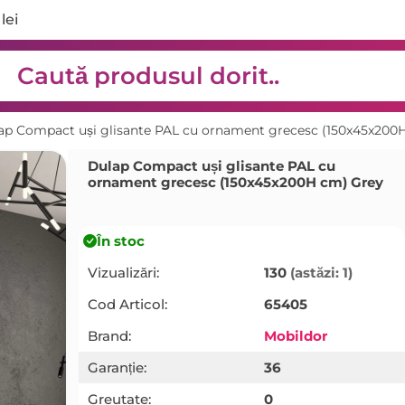
lei
ap Compact uși glisante PAL cu ornament grecesc (150x45x200
Dulap Compact uși glisante PAL cu
ornament grecesc (150x45x200H cm) Grey
În stoc
Vizualizări:
130
(astăzi: 1)
Cod Articol:
65405
Brand:
Mobildor
Garanție:
36
Greutate:
0