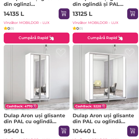
din oglinzi
din oglindă și PAL
(290x60x200H cm)
(300x60x220H cm) Alb
14135 L
13125 L
Sonoma
Vînzător: MOBILDOR – LUX
Vînzător: MOBILDOR – LUX
0
0
(0)
(0)
Cumpără Rapid
Cumpără Rapid
CashBack: 4770
CashBack: 5220
Dulap Aron uși glisante
Dulap Aron uși glisante
din PAL cu oglindă
din PAL cu oglindă
vertical (170x60x240H
vertical (210x60x230H
9540 L
10440 L
cm) Sonoma
cm) Alb Brilliant