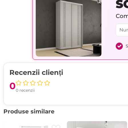
S
Comp
S
Recenzii clienți
0
0 recenzii
Produse similare