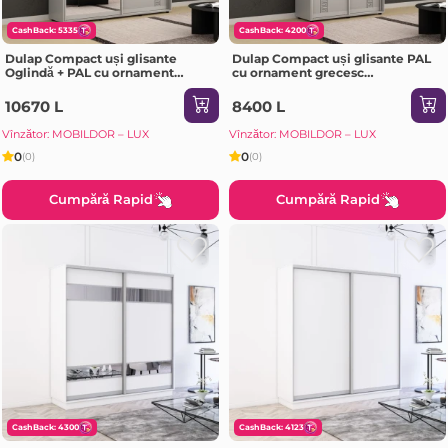
CashBack: 5335
CashBack: 4200
Dulap Compact uși glisante
Dulap Compact uși glisante PAL
Oglindă + PAL cu ornament
cu ornament grecesc
grecesc (190x45x230H cm) Grey
(150x45x200H cm) Grey
10670 L
8400 L
Vînzător: MOBILDOR – LUX
Vînzător: MOBILDOR – LUX
0
0
(0)
(0)
Cumpără Rapid
Cumpără Rapid
CashBack: 4300
CashBack: 4123