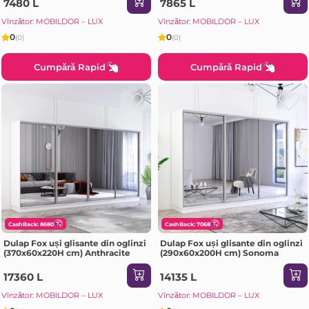
7480 L
7865 L
Vînzător: MOBILDOR – LUX
Vînzător: MOBILDOR – LUX
0
0
(0)
(0)
Cumpără Rapid
Cumpără Rapid
CashBack: 8680
CashBack: 7068
Dulap Fox uși glisante din oglinzi
Dulap Fox uși glisante din oglinzi
(370x60x220H cm) Anthracite
(290x60x200H cm) Sonoma
17360 L
14135 L
Vînzător: MOBILDOR – LUX
Vînzător: MOBILDOR – LUX