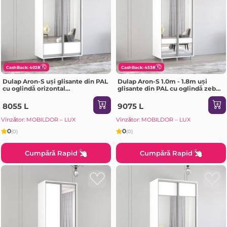
CashBack: 4028
CashBack: 4538
Dulap Aron-S uși glisante din PAL
Dulap Aron-S 1.0m - 1.8m uși
cu oglindă orizontal
glisante din PAL cu oglindă zebra
(110x60x240H cm) Sonoma
(160x60x220H cm) Sonoma
8055 L
9075 L
Vînzător: MOBILDOR – LUX
Vînzător: MOBILDOR – LUX
0
0
(0)
(0)
Cumpără Rapid
Cumpără Rapid