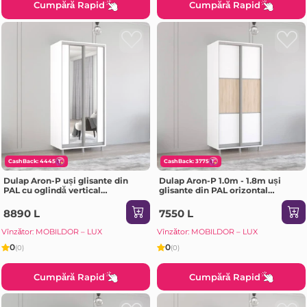
Cumpără Rapid
Cumpără Rapid
CashBack: 4445
CashBack: 3775
Dulap Aron-P uși glisante din
Dulap Aron-P 1.0m - 1.8m uși
PAL cu oglindă vertical
glisante din PAL orizontal
(180x60x210H cm) Sonoma
(130x60x200H cm) Sonoma
8890 L
7550 L
Vînzător: MOBILDOR – LUX
Vînzător: MOBILDOR – LUX
0
0
(0)
(0)
Cumpără Rapid
Cumpără Rapid