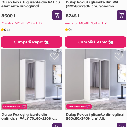
Dulap Fox uși glisante din PAL cu
Dulap Fox uși glisante din PAL
elemente din oglindă
(220x60x230H cm) Sonoma
(200x60x210H cm) Alb
8600 L
8245 L
Vînzător: MOBILDOR – LUX
Vînzător: MOBILDOR – LUX
0
0
(0)
(0)
Cumpără Rapid
Cumpără Rapid
CashBack: 3740
CashBack: 3933
Dulap Fox uși glisante din
Dulap Fox uși glisante din oglinzi
oglindă și PAL (170x60x220H cm)
(160x60x240H cm) Alb
Sonoma