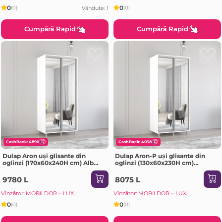
0
0
Vândute: 1
(0)
(0)
Cumpără Rapid
Cumpără Rapid
CashBack: 4890
CashBack: 4038
Dulap Aron uși glisante din
Dulap Aron-P uși glisante din
oglinzi (170x60x240H cm) Alb
oglinzi (130x60x230H cm)
brilliant
Sonoma
9780 L
8075 L
Vînzător: MOBILDOR – LUX
Vînzător: MOBILDOR – LUX
0
0
(0)
(0)