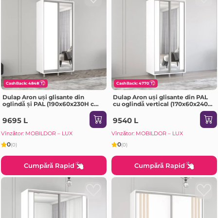
CashBack: 4848
CashBack: 4770
Dulap Aron uși glisante din
Dulap Aron uși glisante din PAL
oglindă și PAL (190x60x230H cm)
cu oglindă vertical (170x60x240H
Alb Brilliant
cm) Sonoma
9695 L
9540 L
Vînzător: MOBILDOR – LUX
Vînzător: MOBILDOR – LUX
0
0
(0)
(0)
Cumpără Rapid
Cumpără Rapid