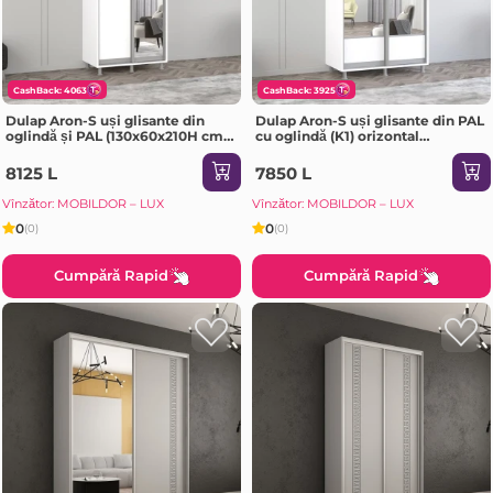
CashBack: 4063
CashBack: 3925
Dulap Aron-S uși glisante din
Dulap Aron-S uși glisante din PAL
oglindă și PAL (130x60x210H cm)
cu oglindă (K1) orizontal
Sonoma
(100x60x240H cm) Sonoma
8125 L
7850 L
Vînzător: MOBILDOR – LUX
Vînzător: MOBILDOR – LUX
0
0
(0)
(0)
Cumpără Rapid
Cumpără Rapid