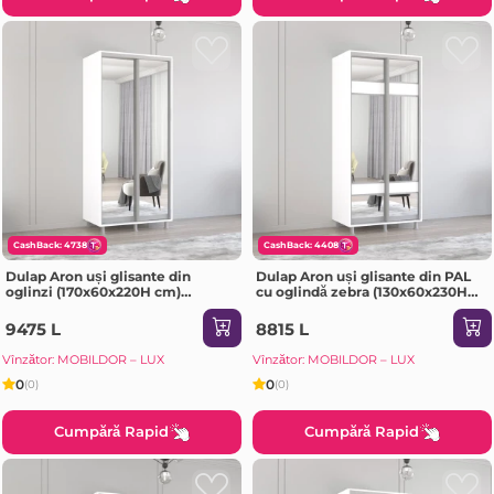
CashBack: 4738
CashBack: 4408
Dulap Aron uși glisante din
Dulap Aron uși glisante din PAL
oglinzi (170x60x220H cm)
cu oglindă zebra (130x60x230H
Sonoma
cm) Anthracite
9475 L
8815 L
Vînzător: MOBILDOR – LUX
Vînzător: MOBILDOR – LUX
0
0
(0)
(0)
Cumpără Rapid
Cumpără Rapid