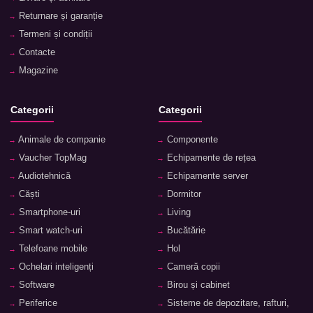
Returnare și garanție
Termeni și condiții
Contacte
Magazine
Categorii
Categorii
Animale de companie
Componente
Vaucher TopMag
Echipamente de rețea
Audiotehnică
Echipamente server
Căști
Dormitor
Smartphone-uri
Living
Smart watch-uri
Bucătărie
Telefoane mobile
Hol
Ochelari inteligenți
Cameră copii
Software
Birou și cabinet
Periferice
Sisteme de depozitare, rafturi,