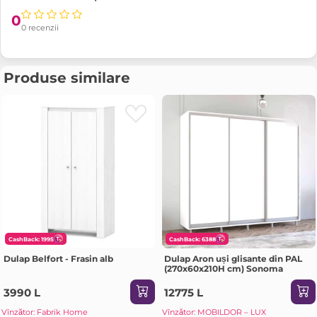
0
0 recenzii
Produse similare
CashBack: 1995
CashBack: 6388
Dulap Belfort - Frasin alb
Dulap Aron uși glisante din PAL
(270x60x210H cm) Sonoma
3990 L
12775 L
Vînzător: Fabrik Home
Vînzător: MOBILDOR – LUX