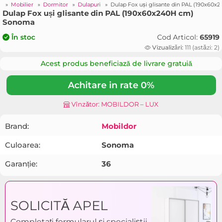
i
»
Mobilier
»
Dormitor
»
Dulapuri
»
Dulap Fox uși glisante din PAL (190x60
Dulap Fox uși glisante din PAL (190x60x240H cm)
Sonoma
Cod Articol:
65919
În stoc
Vizualizări:
111 (astăzi: 2)
Acest produs beneficiază de livrare gratuiă
Achitare in rate 0%
Vînzător: MOBILDOR – LUX
Brand:
Mobildor
Culoarea:
Sonoma
Garanție:
36
SOLICITĂ APEL
Completați formularul și specialiștii