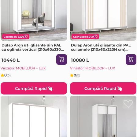
CashBack: 5220
CashBack: 5040
Dulap Aron uși glisante din PAL
Dulap Aron uși glisante din PAL
cu oglindă vertical (210x60x230H
cu lamele (210x60x220H cm)
cm) Alb Brilliant
Anthracite
10440 L
10080 L
Vînzător: MOBILDOR – LUX
Vînzător: MOBILDOR – LUX
0
0
(0)
(0)
Cumpără Rapid
Cumpără Rapid