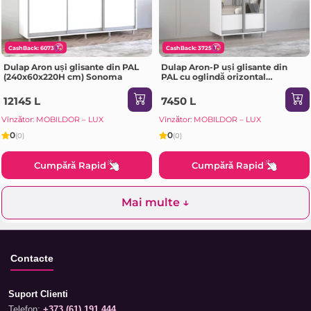
CashBack: 6073
CashBack: 3725
Dulap Aron uși glisante din PAL
Dulap Aron-P uși glisante din
(240x60x220H cm) Sonoma
PAL cu oglindă orizontal
(100x60x200H cm) Alb Brilliant
12145 L
7450 L
Vînzător: MOBILDOR – LUX
Vînzător: MOBILDOR – LUX
0
0
(0)
(0)
Cumpără Rapid
Cumpără Rapid
Mai multe ↓
Contacte
Suport Clienti
Telefon:
+373 (61) 191 444