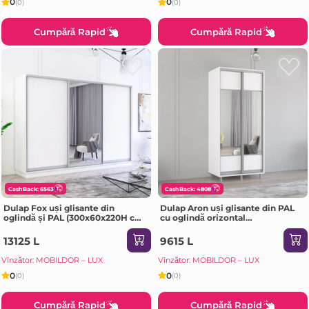
0
0
(0)
(0)
Cumpără Rapid
Cumpără Rapid
CashBack: 6563
CashBack: 4808
Dulap Fox uși glisante din
Dulap Aron uși glisante din PAL
oglindă și PAL (300x60x220H cm)
cu oglindă orizontal
Alb
(190x60x210H cm) Alb Brilliant
13125 L
9615 L
Vînzător: MOBILDOR – LUX
Vînzător: MOBILDOR – LUX
0
0
(0)
(0)
Cumpără Rapid
Cumpără Rapid