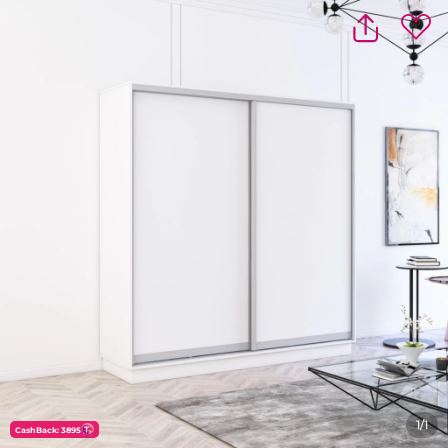
1/1
CashBack: 3895