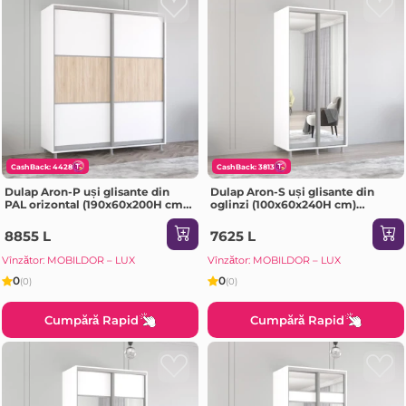
CashBack: 4428
CashBack: 3813
Dulap Aron-P uși glisante din
Dulap Aron-S uși glisante din
PAL orizontal (190x60x200H cm)
oglinzi (100x60x240H cm)
Sonoma
Sonoma
8855 L
7625 L
Vînzător: MOBILDOR – LUX
Vînzător: MOBILDOR – LUX
0
0
(0)
(0)
Cumpără Rapid
Cumpără Rapid