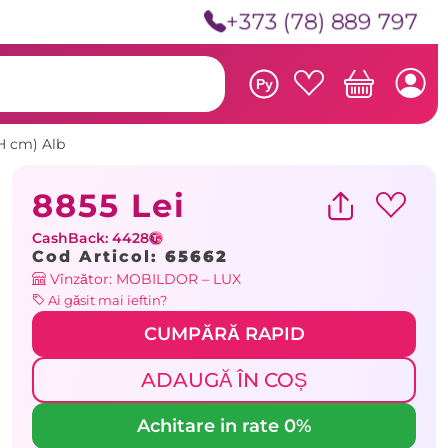
+373 (78) 889 797
Ру
0H cm) Alb
8855 Lei
CashBack: 4428
Cod Articol:
65662
Vînzător: MOBILDOR – LUX
Ai găsit mai ieftin?
CUMPĂRĂ RAPID
ADAUGĂ ÎN COȘ
Achitare in rate 0%