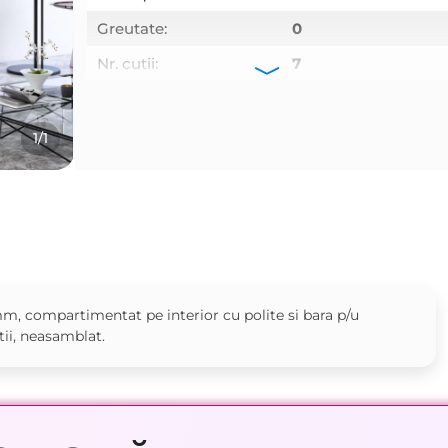
Greutate:
0
Nr. cutii:
7
1/1
m, compartimentat pe interior cu polite si bara p/u
tii, neasamblat.