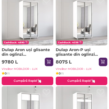
CashBack: 4890
CashBack: 4038
Dulap Aron uși glisante
Dulap Aron-P uși
din oglinzi
glisante din oglinzi
(170x60x240H cm) Alb
(130x60x230H cm)
9780 L
8075 L
brilliant
Sonoma
Vînzător: MOBILDOR – LUX
Vînzător: MOBILDOR – LUX
0
0
(0)
(0)
Cumpără Rapid
Cumpără Rapid