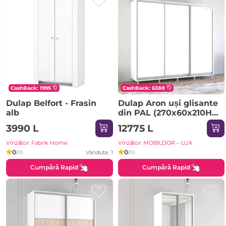
CashBack: 1995
CashBack: 6388
Dulap Belfort - Frasin
Dulap Aron uși glisante
alb
din PAL (270x60x210H
cm) Sonoma
3990 L
12775 L
Vînzător: Fabrik Home
Vînzător: MOBILDOR – LUX
0
0
Vândute: 1
(0)
(0)
Cumpără Rapid
Cumpără Rapid