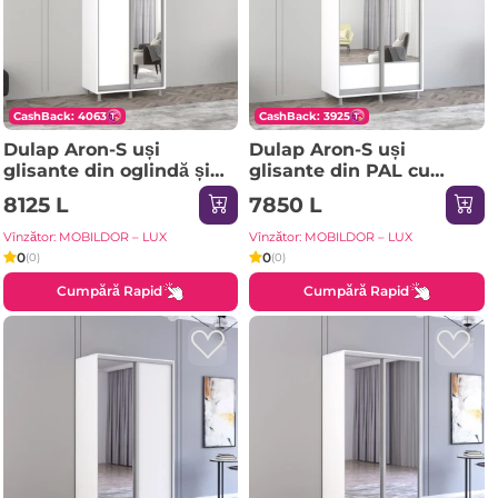
CashBack: 4063
CashBack: 3925
Dulap Aron-S uși
Dulap Aron-S uși
glisante din oglindă și
glisante din PAL cu
PAL (130x60x210H cm)
oglindă (K1) orizontal
8125 L
7850 L
Sonoma
(100x60x240H cm)
Sonoma
Vînzător: MOBILDOR – LUX
Vînzător: MOBILDOR – LUX
0
0
(0)
(0)
Cumpără Rapid
Cumpără Rapid