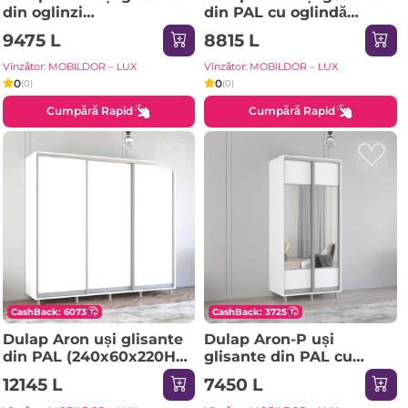
din oglinzi
din PAL cu oglindă
(170x60x220H cm)
zebra (130x60x230H cm)
9475 L
8815 L
Sonoma
Anthracite
Vînzător: MOBILDOR – LUX
Vînzător: MOBILDOR – LUX
0
0
(0)
(0)
Cumpără Rapid
Cumpără Rapid
CashBack: 6073
CashBack: 3725
Dulap Aron uși glisante
Dulap Aron-P uși
din PAL (240x60x220H
glisante din PAL cu
cm) Sonoma
oglindă orizontal
12145 L
7450 L
(100x60x200H cm) Alb