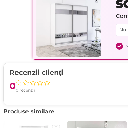
S
Comp
S
Recenzii clienți
0
0 recenzii
Produse similare