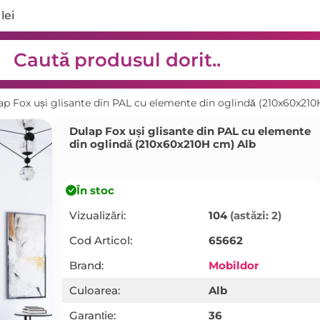
lei
ap Fox uși glisante din PAL cu elemente din oglindă (210x60x21
Dulap Fox uși glisante din PAL cu elemente
din oglindă (210x60x210H cm) Alb
În stoc
Vizualizări:
104
(astăzi: 2)
Cod Articol:
65662
Brand:
Mobildor
Culoarea:
Alb
Garanție:
36