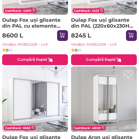
CashBack: 4300
CashBack: 4123
Dulap Fox uși glisante
Dulap Fox uși glisante
din PAL cu elemente
din PAL (220x60x230H
din oglindă
cm) Sonoma
8600 L
8245 L
(200x60x210H cm) Alb
Vînzător: MOBILDOR – LUX
Vînzător: MOBILDOR – LUX
0
0
(0)
(0)
Cumpără Rapid
Cumpără Rapid
CashBack: 6563
CashBack: 4808
Dulap Fox uși glisante
Dulap Aron uși glisante