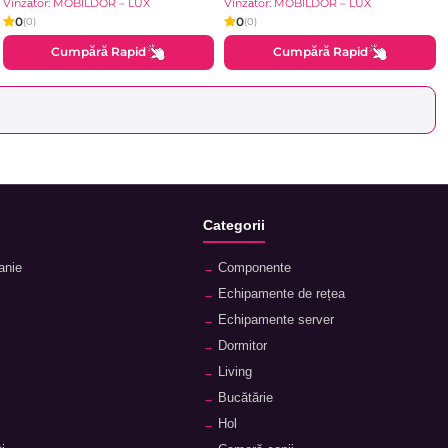
Brilliant
Vînzător: MOBILDOR – LUX
Vînzător: MOBILDOR – LUX
0
0
(0)
(0)
Cumpără Rapid
Cumpără Rapid
Categorii
anie
Componente
Echipamente de rețea
Echipamente server
Dormitor
Living
Bucătărie
Hol