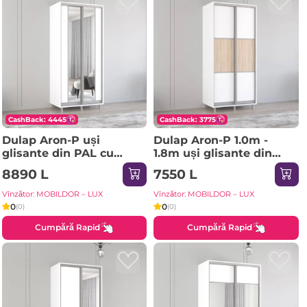
CashBack: 4445
CashBack: 3775
Dulap Aron-P uși
Dulap Aron-P 1.0m -
glisante din PAL cu
1.8m uși glisante din
oglindă vertical
PAL orizontal
8890 L
7550 L
(180x60x210H cm)
(130x60x200H cm)
Sonoma
Sonoma
Vînzător: MOBILDOR – LUX
Vînzător: MOBILDOR – LUX
0
0
(0)
(0)
Cumpără Rapid
Cumpără Rapid