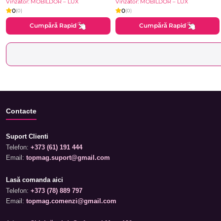
Vînzător: MOBILDOR – LUX
Vînzător: MOBILDOR – LUX
0
0
(0)
(0)
Cumpără Rapid
Cumpără Rapid
Contacte
Suport Clienti
Telefon:
+373 (61) 191 444
Email:
topmag.suport@gmail.com
Lasă comanda aici
Telefon:
+373 (78) 889 797
Email:
topmag.comenzi@gmail.com