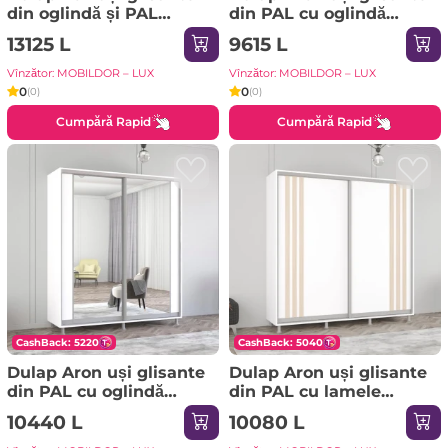
din oglindă și PAL
din PAL cu oglindă
(300x60x220H cm) Alb
orizontal (190x60x210H
13125 L
9615 L
cm) Alb Brilliant
Vînzător: MOBILDOR – LUX
Vînzător: MOBILDOR – LUX
0
0
(0)
(0)
Cumpără Rapid
Cumpără Rapid
CashBack: 5220
CashBack: 5040
Dulap Aron uși glisante
Dulap Aron uși glisante
din PAL cu oglindă
din PAL cu lamele
vertical (210x60x230H
(210x60x220H cm)
10440 L
10080 L
cm) Alb Brilliant
Anthracite