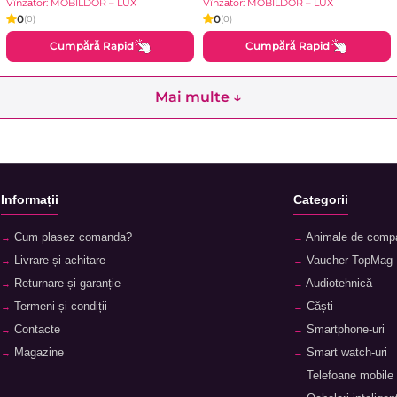
Vînzător: MOBILDOR – LUX
Vînzător: MOBILDOR – LUX
0
0
(0)
(0)
Cumpără Rapid
Cumpără Rapid
Mai multe ↓
Informații
Categorii
Cum plasez comanda?
Animale de comp
Livrare și achitare
Vaucher TopMag
Returnare și garanție
Audiotehnică
Termeni și condiții
Căști
Contacte
Smartphone-uri
Magazine
Smart watch-uri
Telefoane mobile