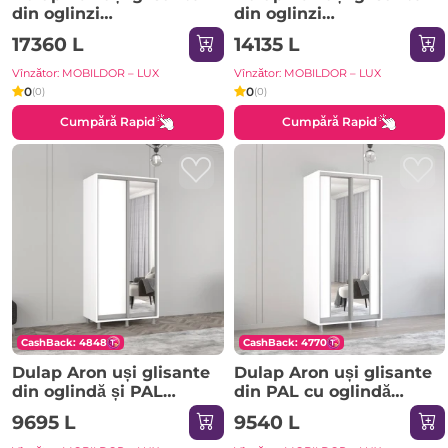
din oglinzi
din oglinzi
(370x60x220H cm)
(290x60x200H cm)
17360 L
14135 L
Anthracite
Sonoma
Vînzător: MOBILDOR – LUX
Vînzător: MOBILDOR – LUX
0
0
(0)
(0)
Cumpără Rapid
Cumpără Rapid
CashBack: 4848
CashBack: 4770
Dulap Aron uși glisante
Dulap Aron uși glisante
din oglindă și PAL
din PAL cu oglindă
(190x60x230H cm) Alb
vertical (170x60x240H
9695 L
9540 L
Brilliant
cm) Sonoma