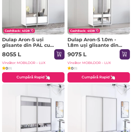
CashBack: 4028
CashBack: 4538
Dulap Aron-S uși
Dulap Aron-S 1.0m -
glisante din PAL cu
1.8m uși glisante din
oglindă orizontal
PAL cu oglindă zebra
8055 L
9075 L
(110x60x240H cm)
(160x60x220H cm)
Sonoma
Sonoma
Vînzător: MOBILDOR – LUX
Vînzător: MOBILDOR – LUX
0
0
(0)
(0)
Cumpără Rapid
Cumpără Rapid