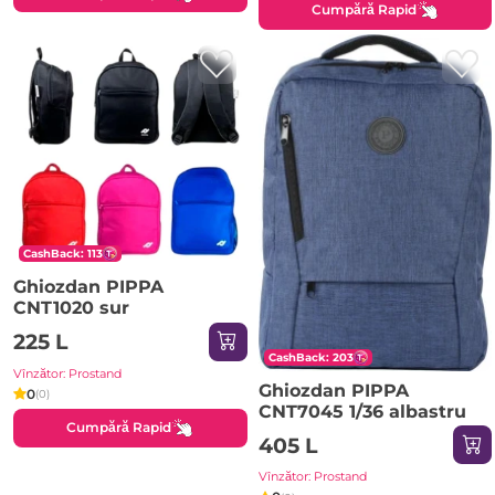
Cumpără Rapid
CashBack: 113
Ghiozdan PIPPA
CNT1020 sur
225 L
CashBack: 203
Vînzător: Prostand
Ghiozdan PIPPA
0
(0)
CNT7045 1/36 albastru
Cumpără Rapid
405 L
Vînzător: Prostand