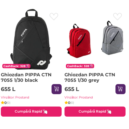
CashBack: 328
CashBack: 328
Ghiozdan PIPPA CTN
Ghiozdan PIPPA CTN
7055 1/30 black
7055 1/30 grey
655 L
655 L
Vînzător: Prostand
Vînzător: Prostand
0
0
(0)
(0)
Cumpără Rapid
Cumpără Rapid