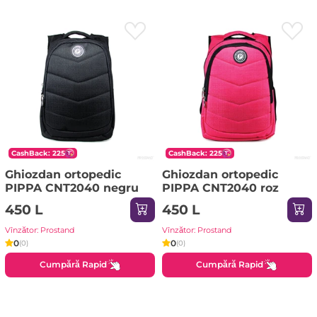
CashBack: 225
CashBack: 225
Ghiozdan ortopedic
Ghiozdan ortopedic
PIPPA CNT2040 negru
PIPPA CNT2040 roz
450 L
450 L
Vînzător: Prostand
Vînzător: Prostand
0
0
(0)
(0)
Cumpără Rapid
Cumpără Rapid