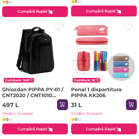
0
0
(0)
(0)
Cumpără Rapid
Cumpără Rapid
CashBack: 249
CashBack: 16
Ghiozdan PIPPA PY-01 /
Penal 1 dispartitura
CNT2020 / CNT1010
PIPPA KK206
negru
497 L
31 L
Vînzător: Prostand
Vînzător: Prostand
0
0
(0)
(0)
Cumpără Rapid
Cumpără Rapid