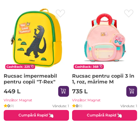
CashBack: 225
CashBack: 368
Rucsac impermeabil
Rucsac pentru copii 3 în
pentru copii "T-Rex"
1, roz, mărime M
449 L
735 L
Vînzător: Magnat
Vînzător: Magnat
0
0
Vândute: 1
Vândute: 1
(0)
(0)
Cumpără Rapid
Cumpără Rapid