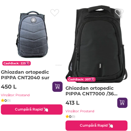
CashBack: 225
Ghiozdan ortopedic
PIPPA CNT2040 sur
CashBack: 207
450 L
Ghiozdan ortopedic
PIPPA CNT7000 /36
Vînzător: Prostand
negru
0
(0)
413 L
Cumpără Rapid
Vînzător: Prostand
0
(0)
Cumpără Rapid