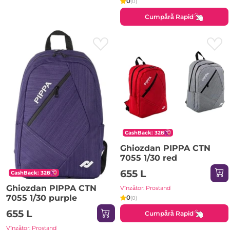
0
(0)
Cumpără Rapid
CashBack: 328
Ghiozdan PIPPA CTN
7055 1/30 red
655 L
CashBack: 328
Ghiozdan PIPPA CTN
Vînzător: Prostand
7055 1/30 purple
0
(0)
655 L
Cumpără Rapid
Vînzător: Prostand