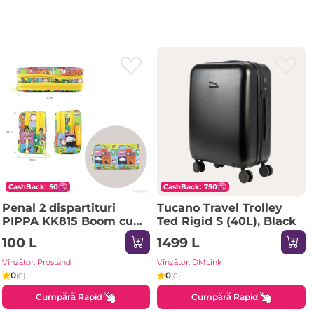
CashBack: 50
CashBack: 750
Penal 2 dispartituri
Tucano Travel Trolley
PIPPA KK815 Boom cu
Ted Rigid S (40L), Black
fermoar galben
100 L
1499 L
Vînzător: Prostand
Vînzător: DMLink
0
0
(0)
(0)
Cumpără Rapid
Cumpără Rapid