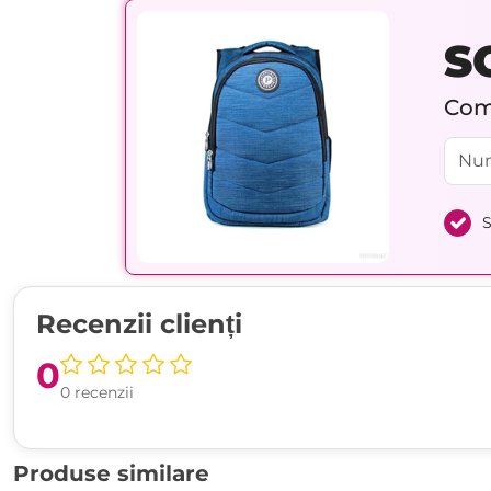
S
Comp
S
Recenzii clienți
0
0 recenzii
Produse similare