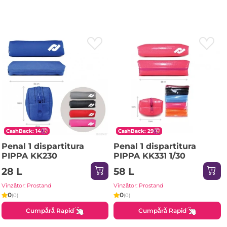
CashBack: 14
CashBack: 29
Penal 1 dispartitura
Penal 1 dispartitura
PIPPA KK230
PIPPA KK331 1/30
28 L
58 L
Vînzător: Prostand
Vînzător: Prostand
0
0
(0)
(0)
Cumpără Rapid
Cumpără Rapid