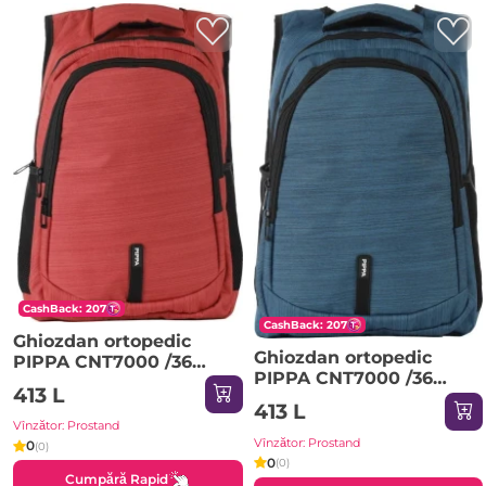
CashBack: 207
CashBack: 207
Ghiozdan ortopedic
Ghiozdan ortopedic
PIPPA CNT7000 /36
PIPPA CNT7000 /36
rosu
413 L
turqua
413 L
Vînzător: Prostand
Vînzător: Prostand
0
(0)
0
(0)
Cumpără Rapid