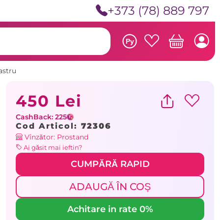
+373 (78) 889 797
Ру
astru
450 Lei
CashBack: 225
Cod Articol:
72306
Vînzător: Prostand
Ai găsit mai ieftin?
CUMPĂRĂ RAPID
ADAUGĂ ÎN COȘ
Achitare in rate 0%