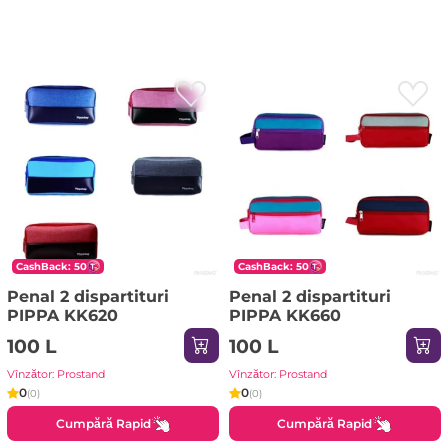
CashBack: 50
CashBack: 50
Penal 2 dispartituri
Penal 2 dispartituri
PIPPA KK620
PIPPA KK660
100 L
100 L
Vînzător: Prostand
Vînzător: Prostand
0
0
(0)
(0)
Cumpără Rapid
Cumpără Rapid