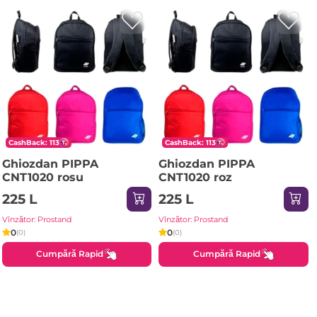
CashBack: 113
CashBack: 113
Ghiozdan PIPPA
Ghiozdan PIPPA
CNT1020 rosu
CNT1020 roz
225 L
225 L
Vînzător: Prostand
Vînzător: Prostand
0
0
(0)
(0)
Cumpără Rapid
Cumpără Rapid