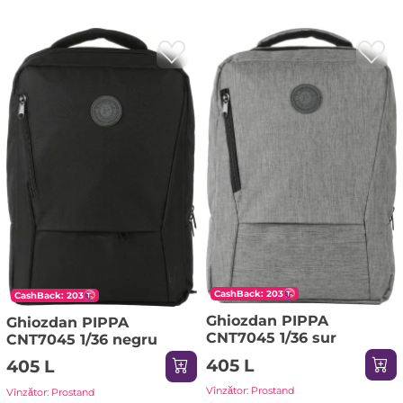
CashBack: 203
CashBack: 203
Ghiozdan PIPPA
Ghiozdan PIPPA
CNT7045 1/36 sur
CNT7045 1/36 negru
405 L
405 L
Vînzător: Prostand
Vînzător: Prostand