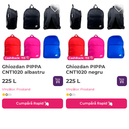
CashBack: 113
CashBack: 113
Ghiozdan PIPPA
Ghiozdan PIPPA
CNT1020 albastru
CNT1020 negru
225 L
225 L
Vînzător: Prostand
Vînzător: Prostand
0
0
(0)
(0)
Cumpără Rapid
Cumpără Rapid