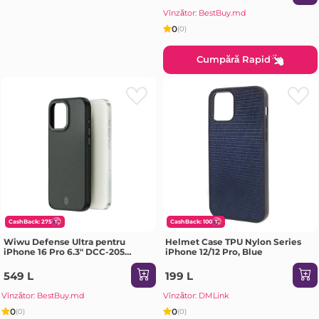
Vînzător: BestBuy.md
0
(0)
Cumpără Rapid
CashBack: 275
CashBack: 100
Wiwu Defense Ultra pentru
Helmet Case TPU Nylon Series
iPhone 16 Pro 6.3" DCC-205
iPhone 12/12 Pro, Blue
negru Husa
549 L
199 L
Vînzător: BestBuy.md
Vînzător: DMLink
0
0
(0)
(0)