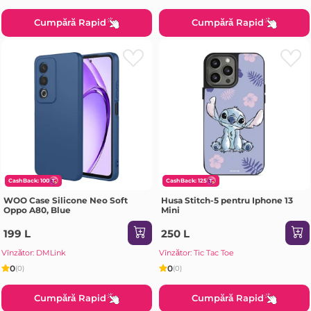
Cumpără Rapid
Cumpără Rapid
CashBack: 100
CashBack: 125
WOO Case Silicone Neo Soft
Husa Stitch-5 pentru Iphone 13
Oppo A80, Blue
Mini
199 L
250 L
Vînzător: DMLink
Vînzător: Tic Tac Toe
0
0
(0)
(0)
Cumpără Rapid
Cumpără Rapid