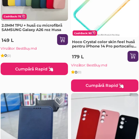
CashBack: 75
2.0MM TPU + husă cu microfibră
SAMSUNG Galaxy A26 roz Husa
CashBack: 90
149 L
Hoco Crystal color skin feel husă
pentru iPhone 14 Pro portocaliu
Vînzător: BestBuy.md
verde Husa
0
(0)
179 L
Vînzător: BestBuy.md
Cumpără Rapid
0
(0)
Cumpără Rapid