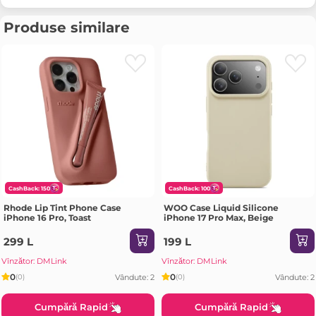
Produse similare
CashBack: 150
CashBack: 100
Rhode Lip Tint Phone Case
WOO Case Liquid Silicone
iPhone 16 Pro, Toast
iPhone 17 Pro Max, Beige
299 L
199 L
Vînzător: DMLink
Vînzător: DMLink
0
0
Vândute: 2
Vândute: 2
(0)
(0)
Cumpără Rapid
Cumpără Rapid