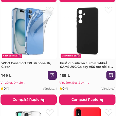
CashBack: 75
CashBack: 80
WOO Case Soft TPU iPhone 16,
husă din silicon cu microfibră
Clear
SAMSUNG Galaxy A56 roz nisipiu
Husa
149 L
159 L
Vînzător: DMLink
Vînzător: BestBuy.md
0
0
Vândute: 1
Vândute: 1
(0)
(0)
Cumpără Rapid
Cumpără Rapid