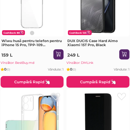
CashBack: 80
CashBack: 125
Wiwu husă pentru telefon pentru
DUX DUCIS Case Hard Aimo
iPhone 15 Pro, TPP-109
Xiaomi 15T Pro, Black
transparent Husa
159 L
249 L
Vînzător: BestBuy.md
Vînzător: DMLink
0
0
Vândute: 1
Vândute: 1
(0)
(0)
Cumpără Rapid
Cumpără Rapid