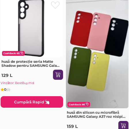
CashBack: 65
husă de protecție seria Matte
Shadow pentru SAMSUNG Galaxy
A72 negru Husa
129 L
Vînzător: BestBuy.md
0
(0)
Cumpără Rapid
CashBack: 80
husă din silicon cu microfibră
SAMSUNG Galaxy A37 roz nisipiu
Husa
159 L