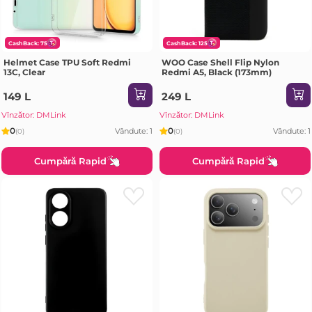
CashBack: 75
CashBack: 125
Helmet Case TPU Soft Redmi
WOO Case Shell Flip Nylon
13C, Clear
Redmi A5, Black (173mm)
149 L
249 L
Vînzător: DMLink
Vînzător: DMLink
0
0
Vândute: 1
Vândute: 1
(0)
(0)
Cumpără Rapid
Cumpără Rapid