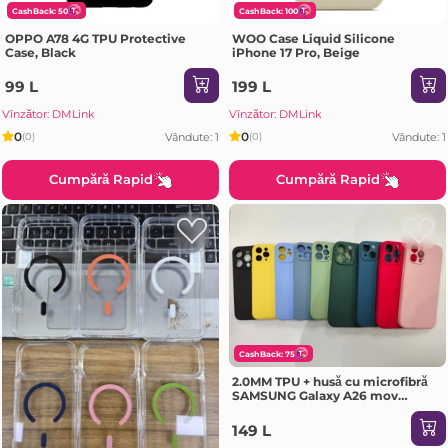
CashBack: 50
CashBack: 100
OPPO A78 4G TPU Protective
WOO Case Liquid Silicone
Case, Black
iPhone 17 Pro, Beige
99 L
199 L
Vînzător: DMLink
Vînzător: DMLink
0
0
Vândute: 1
Vândute: 1
(0)
(0)
Cumpără Rapid
Cumpără Rapid
CashBack: 75
2.0MM TPU + husă cu microfibră
SAMSUNG Galaxy A26 mov
deschis Husa
149 L