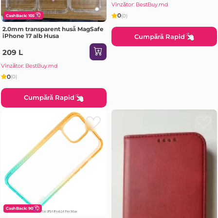
Vînzător: BestBuy.md
0
(0)
CashBack: 105
2.0mm transparent husă MagSafe
iPhone 17 alb Husa
Cumpără Rapid
209 L
Vînzător: BestBuy.md
0
(0)
Cumpără Rapid
CashBack: 90