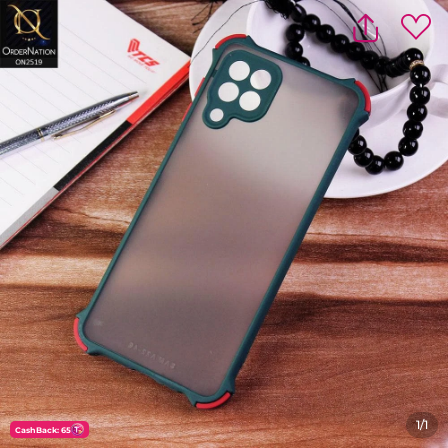
1/1
CashBack: 65