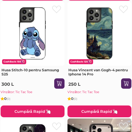
CashBack: 150
CashBack: 125
Husa Stitch-10 pentru Samsung
Husa Vincent van Gogh-4 pentru
S25
Iphone 14 Pro
300 L
250 L
Vînzător: Tic Tac Toe
Vînzător: Tic Tac Toe
0
0
(0)
(0)
Cumpără Rapid
Cumpără Rapid