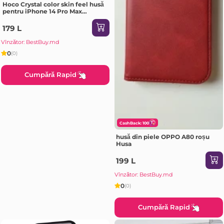
Hoco Crystal color skin feel husă
pentru iPhone 14 Pro Max
portocaliu verde Husa
179 L
Vînzător: BestBuy.md
0
(0)
Cumpără Rapid
CashBack: 100
husă din piele OPPO A80 roșu
Husa
199 L
Vînzător: BestBuy.md
0
(0)
Cumpără Rapid