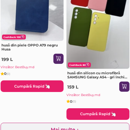
CashBack: 100
husă din piele OPPO A79 negru
Husa
199 L
CashBack: 80
Vînzător: BestBuy.md
husă din silicon cu microfibră
0
(0)
SAMSUNG Galaxy A54 - gri închis
Husa
Cumpără Rapid
159 L
Vînzător: BestBuy.md
0
(0)
Cumpără Rapid
Mai multe ↓