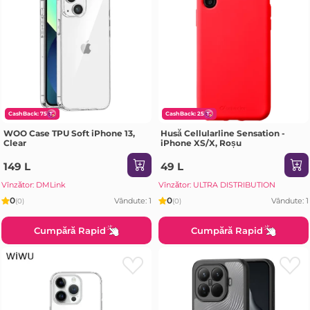
CashBack: 75
CashBack: 25
WOO Case TPU Soft iPhone 13,
Husă Cellularline Sensation -
Clear
iPhone XS/X, Roșu
149 L
49 L
Vînzător: DMLink
Vînzător: ULTRA DISTRIBUTION
0
0
Vândute: 1
Vândute: 1
(0)
(0)
Cumpără Rapid
Cumpără Rapid