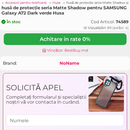
i
»
Accesorii pentru telefoane
»
Huse
»
husă de protecție seria Matte Shadow 
husă de protecție seria Matte Shadow pentru SAMSUNG
Galaxy A72 Dark verde Husa
Cod Articol:
74589
În stoc
Vizualizări:
89 (astăzi: 4)
Achitare in rate 0%
Vînzător: BestBuy.md
Brand:
NoName
SOLICITĂ APEL
Completați formularul și specialiștii
noștri vă vor contacta în curând.