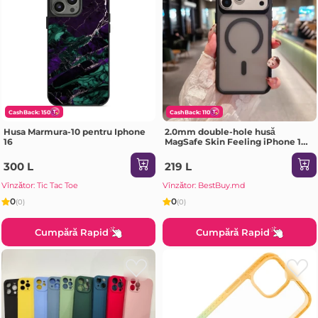
CashBack: 150
CashBack: 110
Husa Marmura-10 pentru Iphone
2.0mm double-hole husă
16
MagSafe Skin Feeling iPhone 17
Air negru Husa
300 L
219 L
Vînzător: Tic Tac Toe
Vînzător: BestBuy.md
0
0
(0)
(0)
Cumpără Rapid
Cumpără Rapid