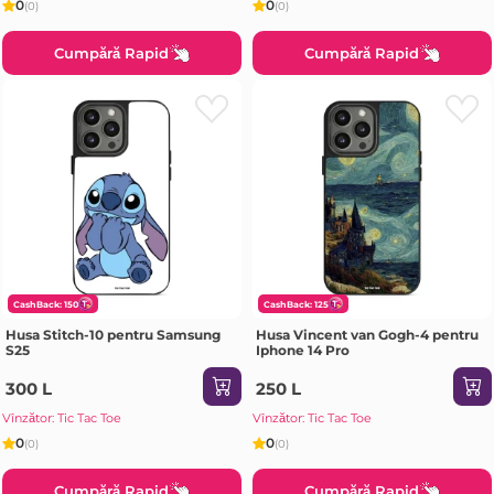
0
0
(0)
(0)
Cumpără Rapid
Cumpără Rapid
CashBack: 150
CashBack: 125
Husa Stitch-10 pentru Samsung
Husa Vincent van Gogh-4 pentru
S25
Iphone 14 Pro
300 L
250 L
Vînzător: Tic Tac Toe
Vînzător: Tic Tac Toe
0
0
(0)
(0)
Cumpără Rapid
Cumpără Rapid