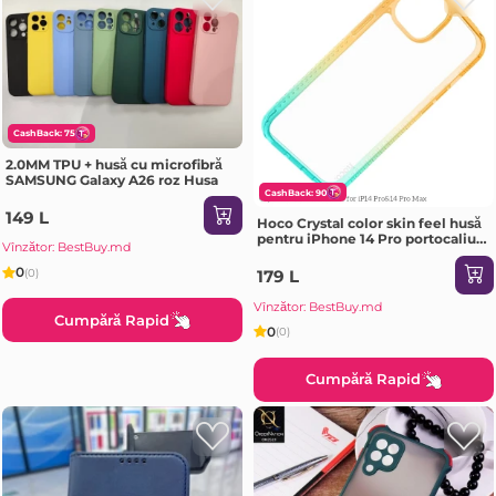
CashBack: 75
2.0MM TPU + husă cu microfibră
SAMSUNG Galaxy A26 roz Husa
CashBack: 90
149 L
Hoco Crystal color skin feel husă
pentru iPhone 14 Pro portocaliu
Vînzător: BestBuy.md
verde Husa
0
(0)
179 L
Vînzător: BestBuy.md
Cumpără Rapid
0
(0)
Cumpără Rapid