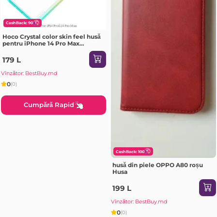
CashBack: 90
Hoco Crystal color skin feel husă
pentru iPhone 14 Pro Max
portocaliu verde Husa
179 L
Vînzător: BestBuy.md
0
(0)
Cumpără Rapid
CashBack: 100
husă din piele OPPO A80 roșu
Husa
199 L
Vînzător: BestBuy.md
0
(0)