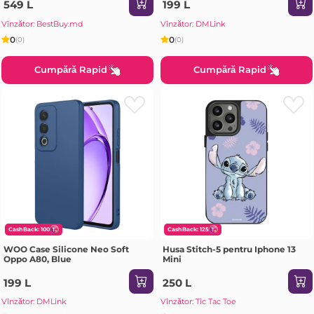
549 L
199 L
Vînzător: BestBuy.md
Vînzător: DMLink
0
0
(0)
(0)
Cumpără Rapid
Cumpără Rapid
CashBack: 100
CashBack: 125
WOO Case Silicone Neo Soft
Husa Stitch-5 pentru Iphone 13
Oppo A80, Blue
Mini
199 L
250 L
Vînzător: DMLink
Vînzător: Tic Tac Toe