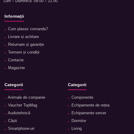
Luni – Duminică: 09:00 – 21:00
Informații
Cum plasez comanda?
Livrare și achitare
Returnare și garanție
Termeni și condiții
Contacte
Magazine
Categorii
Categorii
Animale de companie
Componente
Vaucher TopMag
Echipamente de rețea
Audiotehnică
Echipamente server
Căști
Dormitor
Smartphone-uri
Living