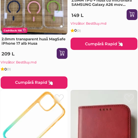
2.0MM TPU + husă cu microfibră
SAMSUNG Galaxy A26 mov
deschis Husa
149 L
Vînzător: BestBuy.md
0
(0)
CashBack: 105
2.0mm transparent husă MagSafe
iPhone 17 alb Husa
Cumpără Rapid
209 L
Vînzător: BestBuy.md
0
(0)
Cumpără Rapid