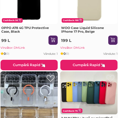
CashBack: 50
CashBack: 100
OPPO A78 4G TPU Protective
WOO Case Liquid Silicone
Case, Black
iPhone 17 Pro, Beige
99 L
199 L
Vînzător: DMLink
Vînzător: DMLink
0
0
Vândute: 1
Vândute: 1
(0)
(0)
Cumpără Rapid
Cumpără Rapid
CashBack: 75