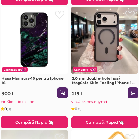
CashBack: 150
CashBack: 110
Husa Marmura-10 pentru Iphone
2.0mm double-hole husă
16
MagSafe Skin Feeling iPhone 17
Air negru Husa
300 L
219 L
Vînzător: Tic Tac Toe
Vînzător: BestBuy.md
0
0
(0)
(0)
Cumpără Rapid
Cumpără Rapid