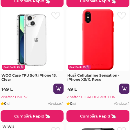
Cumpără Rapid
Cumpără Rapid
CashBack: 75
CashBack: 25
WOO Case TPU Soft iPhone 13,
Husă Cellularline Sensation -
Clear
iPhone XS/X, Roșu
149 L
49 L
Vînzător: DMLink
Vînzător: ULTRA DISTRIBUTION
0
0
Vândute: 1
Vândute: 1
(0)
(0)
Cumpără Rapid
Cumpără Rapid