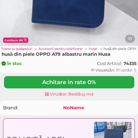
1/1
CashBack: 100
lefoane și gadgeturi
»
Accesorii pentru telefoane
»
Huse
»
husă din piele OPPO
husă din piele OPPO A79 albastru marin Husa
Cod Articol:
74335
În stoc
Vizualizări:
111 (astăzi: 1)
Achitare in rate 0%
Vînzător: BestBuy.md
Brand:
NoName