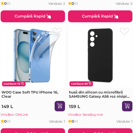
0
0
Vândute: 2
Vândute: 2
(0)
(0)
Cumpără Rapid
Cumpără Rapid
CashBack: 75
CashBack: 80
WOO Case Soft TPU iPhone 16,
husă din silicon cu microfibră
Clear
SAMSUNG Galaxy A56 roz nisipiu
Husa
149 L
159 L
Vînzător: DMLink
Vînzător: BestBuy.md
0
0
Vândute: 1
Vândute: 1
(0)
(0)