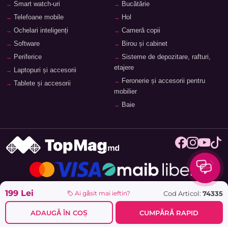
Smart watch-uri
Bucătărie
Telefoane mobile
Hol
Ochelari inteligenți
Cameră copii
Software
Birou și cabinet
Periferice
Sisteme de depozitare, rafturi,
etajere
Laptopuri și accesorii
Feronerie și accesorii pentru
Tablete și accesorii
mobilier
Baie
© 2026
TopMag.md
- Marketplace Național. Toate drepturile
199 Lei
Cod Articol:
74335
Ai găsit mai ieftin?
rezervate.
ADAUGĂ ÎN COȘ
CUMPĂRĂ RAPID