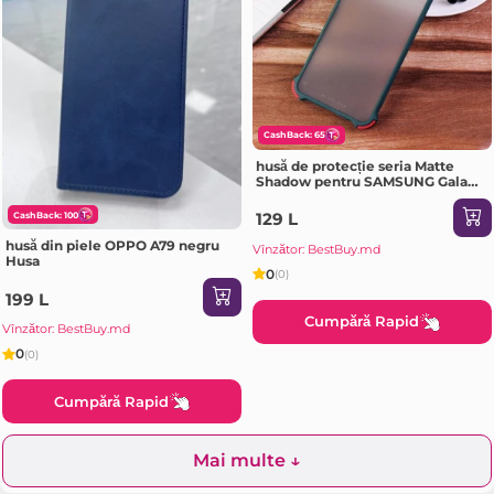
CashBack: 65
husă de protecție seria Matte
Shadow pentru SAMSUNG Galaxy
A72 Dark verde Husa
129 L
CashBack: 100
husă din piele OPPO A79 negru
Vînzător: BestBuy.md
Husa
0
(0)
199 L
Cumpără Rapid
Vînzător: BestBuy.md
0
(0)
Cumpără Rapid
Mai multe ↓