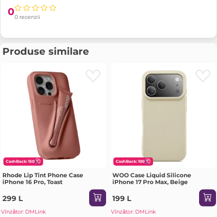
0
0 recenzii
Produse similare
CashBack: 150
CashBack: 100
Rhode Lip Tint Phone Case
WOO Case Liquid Silicone
iPhone 16 Pro, Toast
iPhone 17 Pro Max, Beige
299 L
199 L
Vînzător: DMLink
Vînzător: DMLink