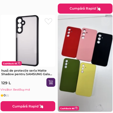
Cumpără Rapid
CashBack: 65
husă de protecție seria Matte
Shadow pentru SAMSUNG Galaxy
A72 negru Husa
129 L
Vînzător: BestBuy.md
0
(0)
Cumpără Rapid
CashBack: 80