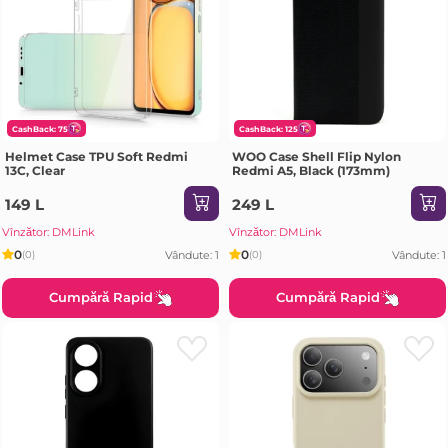
CashBack: 75
CashBack: 125
Helmet Case TPU Soft Redmi
WOO Case Shell Flip Nylon
13C, Clear
Redmi A5, Black (173mm)
149 L
249 L
Vînzător: DMLink
Vînzător: DMLink
0
0
Vândute: 1
Vândute: 1
(0)
(0)
Cumpără Rapid
Cumpără Rapid