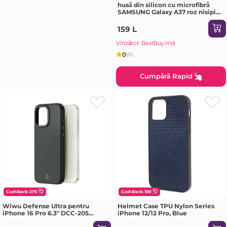
husă din silicon cu microfibră
SAMSUNG Galaxy A37 roz nisipiu
Husa
159 L
Vînzător: BestBuy.md
0
(0)
Cumpără Rapid
CashBack: 275
CashBack: 100
Wiwu Defense Ultra pentru
Helmet Case TPU Nylon Series
iPhone 16 Pro 6.3" DCC-205
iPhone 12/12 Pro, Blue
negru Husa