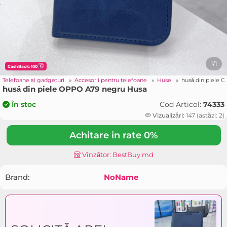
1/1
CashBack: 100
»
Telefoane și gadgeturi
»
Accesorii pentru telefoane
»
Huse
»
husă din piele 
husă din piele OPPO A79 negru Husa
Cod Articol:
74333
În stoc
Vizualizări:
147 (astăzi: 2)
Achitare in rate 0%
Vînzător: BestBuy.md
Brand:
NoName