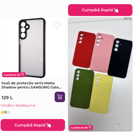
Cumpără Rapid
CashBack: 65
husă de protecție seria Matte
Shadow pentru SAMSUNG Galaxy
A72 negru Husa
129 L
Vînzător: BestBuy.md
0
(0)
Cumpără Rapid
CashBack: 80