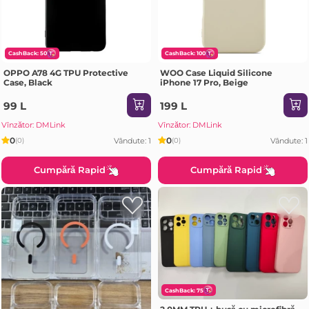
CashBack: 50
CashBack: 100
OPPO A78 4G TPU Protective
WOO Case Liquid Silicone
Case, Black
iPhone 17 Pro, Beige
99 L
199 L
Vînzător: DMLink
Vînzător: DMLink
0
0
Vândute: 1
Vândute: 1
(0)
(0)
Cumpără Rapid
Cumpără Rapid
CashBack: 75