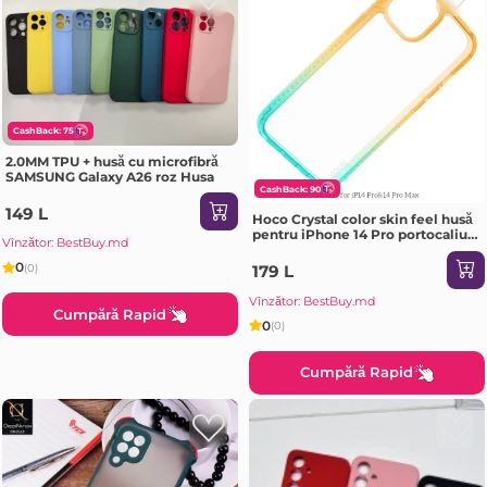
CashBack: 75
2.0MM TPU + husă cu microfibră
SAMSUNG Galaxy A26 roz Husa
CashBack: 90
149 L
Hoco Crystal color skin feel husă
pentru iPhone 14 Pro portocaliu
Vînzător: BestBuy.md
verde Husa
0
(0)
179 L
Vînzător: BestBuy.md
Cumpără Rapid
0
(0)
Cumpără Rapid