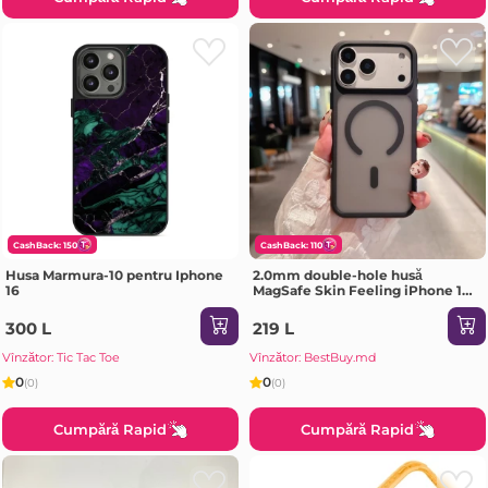
CashBack: 150
CashBack: 110
Husa Marmura-10 pentru Iphone
2.0mm double-hole husă
16
MagSafe Skin Feeling iPhone 17
Air negru Husa
300 L
219 L
Vînzător: Tic Tac Toe
Vînzător: BestBuy.md
0
0
(0)
(0)
Cumpără Rapid
Cumpără Rapid