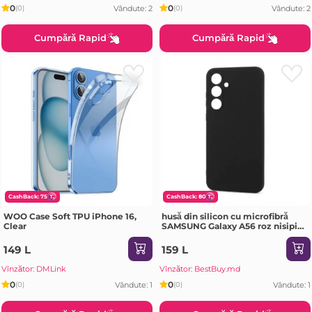
0
0
Vândute: 2
Vândute: 2
(0)
(0)
Cumpără Rapid
Cumpără Rapid
CashBack: 75
CashBack: 80
WOO Case Soft TPU iPhone 16,
husă din silicon cu microfibră
Clear
SAMSUNG Galaxy A56 roz nisipiu
Husa
149 L
159 L
Vînzător: DMLink
Vînzător: BestBuy.md
0
0
Vândute: 1
Vândute: 1
(0)
(0)