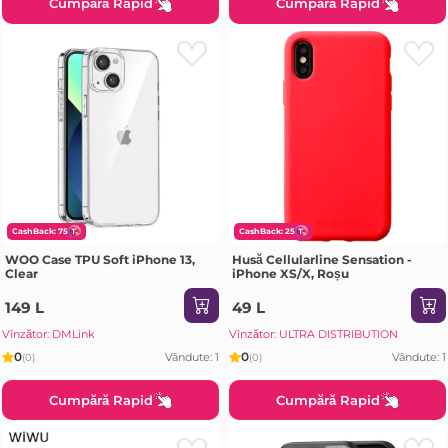
Cumpără Rapid
Cumpără Rapid
CashBack: 75
CashBack: 25
WOO Case TPU Soft iPhone 13,
Husă Cellularline Sensation -
Clear
iPhone XS/X, Roșu
149 L
49 L
Vînzător: DMLink
Vînzător: ULTRA DISTRIBUTION
0
0
Vândute: 1
Vândute: 1
(0)
(0)
Cumpără Rapid
Cumpără Rapid