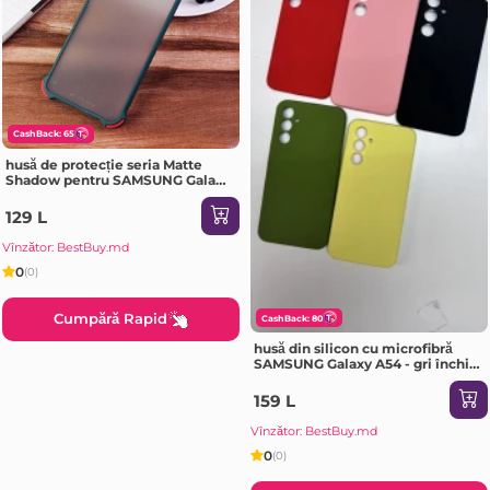
CashBack: 65
husă de protecție seria Matte
Shadow pentru SAMSUNG Galaxy
A72 Dark verde Husa
129 L
Vînzător: BestBuy.md
0
(0)
Cumpără Rapid
CashBack: 80
husă din silicon cu microfibră
SAMSUNG Galaxy A54 - gri închis
Husa
159 L
Vînzător: BestBuy.md
0
(0)