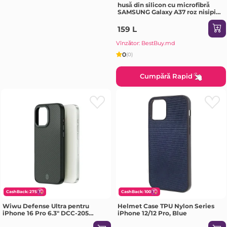
husă din silicon cu microfibră
SAMSUNG Galaxy A37 roz nisipiu
Husa
159 L
Vînzător: BestBuy.md
0
(0)
Cumpără Rapid
CashBack: 275
CashBack: 100
Wiwu Defense Ultra pentru
Helmet Case TPU Nylon Series
iPhone 16 Pro 6.3" DCC-205
iPhone 12/12 Pro, Blue
negru Husa