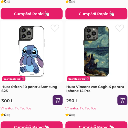
0
0
(0)
(0)
Cumpără Rapid
Cumpără Rapid
CashBack: 150
CashBack: 125
Husa Stitch-10 pentru Samsung
Husa Vincent van Gogh-4 pentru
S25
Iphone 14 Pro
300 L
250 L
Vînzător: Tic Tac Toe
Vînzător: Tic Tac Toe
0
0
(0)
(0)
Cumpără Rapid
Cumpără Rapid