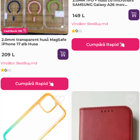
2.0MM TPU + husă cu microfibră
SAMSUNG Galaxy A26 mov
deschis Husa
149 L
Vînzător: BestBuy.md
0
(0)
CashBack: 105
2.0mm transparent husă MagSafe
iPhone 17 alb Husa
Cumpără Rapid
209 L
Vînzător: BestBuy.md
0
(0)
Cumpără Rapid