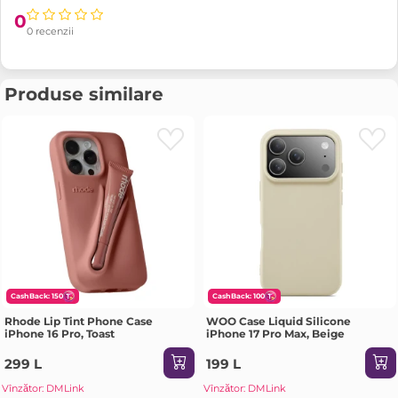
0
0 recenzii
Produse similare
CashBack: 150
CashBack: 100
Rhode Lip Tint Phone Case
WOO Case Liquid Silicone
iPhone 16 Pro, Toast
iPhone 17 Pro Max, Beige
299 L
199 L
Vînzător: DMLink
Vînzător: DMLink