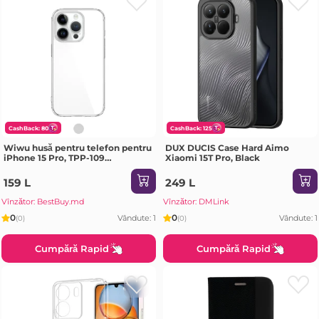
CashBack: 80
CashBack: 125
Wiwu husă pentru telefon pentru
DUX DUCIS Case Hard Aimo
iPhone 15 Pro, TPP-109
Xiaomi 15T Pro, Black
transparent Husa
159 L
249 L
Vînzător: BestBuy.md
Vînzător: DMLink
0
0
Vândute: 1
Vândute: 1
(0)
(0)
Cumpără Rapid
Cumpără Rapid