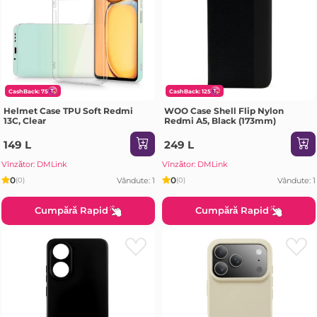
CashBack: 75
CashBack: 125
Helmet Case TPU Soft Redmi
WOO Case Shell Flip Nylon
13C, Clear
Redmi A5, Black (173mm)
149 L
249 L
Vînzător: DMLink
Vînzător: DMLink
0
0
Vândute: 1
Vândute: 1
(0)
(0)
Cumpără Rapid
Cumpără Rapid