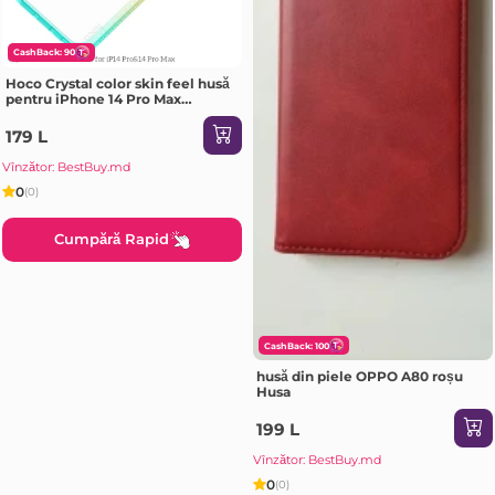
CashBack: 90
Hoco Crystal color skin feel husă
pentru iPhone 14 Pro Max
portocaliu verde Husa
179 L
Vînzător: BestBuy.md
0
(0)
Cumpără Rapid
CashBack: 100
husă din piele OPPO A80 roșu
Husa
199 L
Vînzător: BestBuy.md
0
(0)