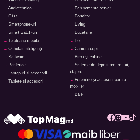
Audiotehnică
Echipamente server
Căști
Dormitor
Smartphone-uri
Living
Smart watch-uri
Bucătărie
Telefoane mobile
Hol
Ochelari inteligenți
Cameră copii
Software
Birou și cabinet
Periferice
Sisteme de depozitare, rafturi,
etajere
Laptopuri și accesorii
Feronerie și accesorii pentru
Tablete și accesorii
mobilier
Baie