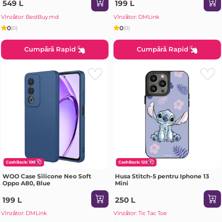
549 L
199 L
Vînzător: BestBuy.md
Vînzător: DMLink
0
0
(0)
(0)
Cumpără Rapid
Cumpără Rapid
CashBack: 100
CashBack: 125
WOO Case Silicone Neo Soft
Husa Stitch-5 pentru Iphone 13
Oppo A80, Blue
Mini
199 L
250 L
Vînzător: DMLink
Vînzător: Tic Tac Toe