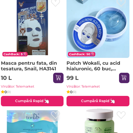
CashBack: 5
CashBack: 50
Masca pentru fata, din
Patch Wokali, cu acid
tesatura, Snail, HA3141
hialuronic, 60 buc,
HA3014
10 L
99 L
Vînzător: Telemarket
Vînzător: Telemarket
0
0
(0)
(0)
Cumpără Rapid
Cumpără Rapid