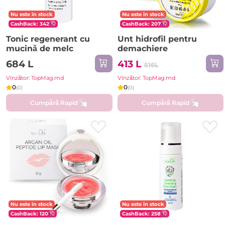
Nu este în stock
Nu este în stock
CashBack: 342
CashBack: 207
Tonic regenerant cu
Unt hidrofil pentru
mucină de melc
demachiere
684 L
413 L
516L
Vînzător: TopMag.md
Vînzător: TopMag.md
0
0
(0)
(0)
Cumpără Rapid
Cumpără Rapid
Nu este în stock
Nu este în stock
CashBack: 120
CashBack: 258