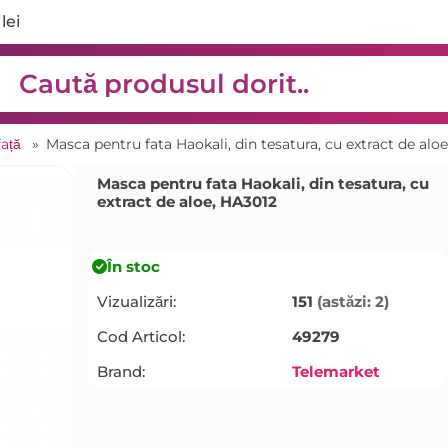
lei
față
»
Masca pentru fata Haokali, din tesatura, cu extract de alo
Masca pentru fata Haokali, din tesatura, cu
extract de aloe, HA3012
În stoc
Vizualizări:
151
(astăzi: 2)
Cod Articol:
49279
Brand:
Telemarket