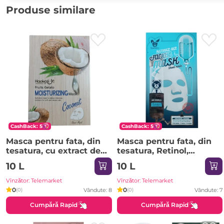
Produse similare
CashBack: 5
CashBack: 5
Masca pentru fata, din
Masca pentru fata, din
tesatura, cu extract de
tesatura, Retinol,
cocos, HA3007
HA3136
10 L
10 L
Vînzător: Telemarket
Vînzător: Telemarket
0
0
Vândute: 8
Vândute: 7
(0)
(0)
Cumpără Rapid
Cumpără Rapid