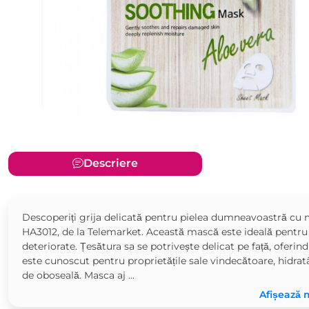
Descriere
Descoperiți grija delicată pentru pielea dumneavoastră cu m
HA3012, de la Telemarket. Această mască este ideală pentru c
deteriorate. Țesătura sa se potrivește delicat pe față, oferind
este cunoscut pentru proprietățile sale vindecătoare, hidra
de oboseală. Masca aj ...
Afișează 