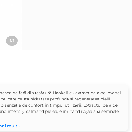
1/1
asca de față din țesătură Haokali cu extract de aloe, model
ei care caută hidratare profundă și regenerarea pielii
 o senzație de confort în timpul utilizării. Extractul de aloe
tând intens și calmând pielea, eliminând roșeața și semnele
mai mult