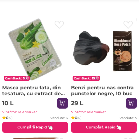
CashBack: 5
CashBack: 15
Masca pentru fata, din
Benzi pentru nas contra
tesatura, cu extract de
punctelor negre, 10 buc
castraveti, HA3011
10 L
29 L
Vînzător: Telemarket
Vînzător: Telemarket
0
0
Vândute: 6
Vândute: 5
(0)
(0)
Cumpără Rapid
Cumpără Rapid