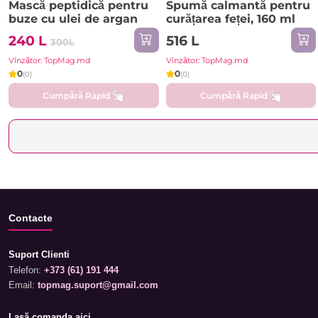
Mască peptidică pentru
Spumă calmantă pentru
buze cu ulei de argan
curățarea feței, 160 ml
240 L
516 L
300L
Vînzător: TopMag.md
Vînzător: TopMag.md
0
0
(0)
(0)
Cumpără Rapid
Cumpără Rapid
Contacte
Suport Clienti
Telefon:
+373 (61) 191 444
Email:
topmag.suport@gmail.com
Lasă comanda aici