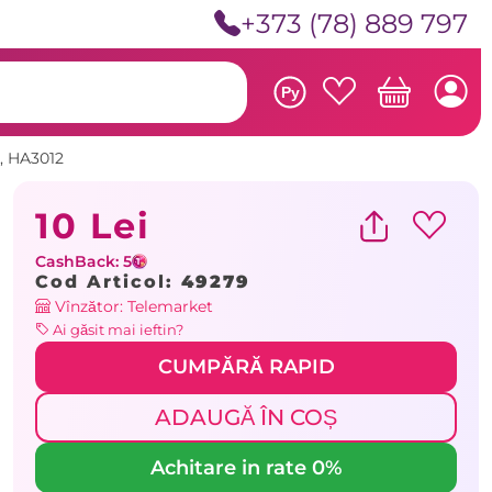
+373 (78) 889 797
Ру
e, HA3012
10 Lei
CashBack: 5
Cod Articol:
49279
Vînzător: Telemarket
Ai găsit mai ieftin?
CUMPĂRĂ RAPID
ADAUGĂ ÎN COȘ
Achitare in rate 0%