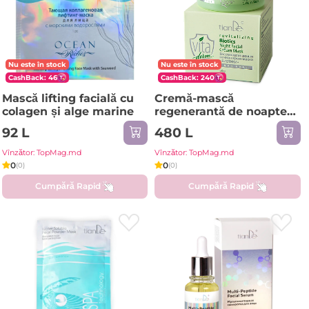
Nu este în stock
Nu este în stock
CashBack: 46
CashBack: 240
Mască lifting facială cu
Cremă-mască
colagen și alge marine
regenerantă de noapte
pentru față „Biotici”
92 L
480 L
Vînzător: TopMag.md
Vînzător: TopMag.md
0
0
(0)
(0)
Cumpără Rapid
Cumpără Rapid