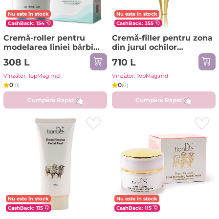
Nu este în stock
Nu este în stock
CashBack: 154
CashBack: 355
Cremă-roller pentru
Cremă-filler pentru zona
modelarea liniei bărbiei
din jurul ochilor
și gâtului
Botoluxe
308 L
710 L
Vînzător: TopMag.md
Vînzător: TopMag.md
0
0
(0)
(0)
Cumpără Rapid
Cumpără Rapid
Nu este în stock
Nu este în stock
CashBack: 115
CashBack: 115