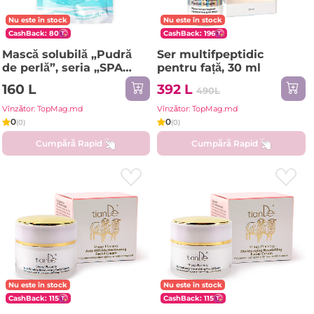
Nu este în stock
Nu este în stock
CashBack: 80
CashBack: 196
Mască solubilă „Pudră
Ser multifpeptidic
de perlă”, seria „SPA
pentru față, 30 ml
technology”, 100 g
160 L
392 L
490L
Vînzător: TopMag.md
Vînzător: TopMag.md
0
0
(0)
(0)
Cumpără Rapid
Cumpără Rapid
Nu este în stock
Nu este în stock
CashBack: 115
CashBack: 115