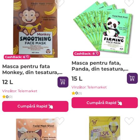
CashBack: 8
CashBack: 6
Masca pentru fata,
Masca pentru fata
Panda, din tesatura,
Monkey, din tesatura,
intarire, HA3041
15 L
fortifianta, HA3039
12 L
Vînzător: Telemarket
Vînzător: Telemarket
0
(0)
0
(0)
Cumpără Rapid
Cumpără Rapid