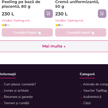
Peeling pe bază de
Cremă uniformizantă,
placentă, 80 g
50 g
230 L
230 L
Vînzător: TopMag.md
Vînzător: TopMag.md
0
0
(0)
(0)
Cumpără Rapid
Cumpără Rapid
Mai multe ↓
Informații
Categorii
Cum plasez comanda?
Animale de comp
Livrare și achitare
Vaucher TopMag
Returnare și garanție
Audiotehnică
Termeni și condiții
Căști