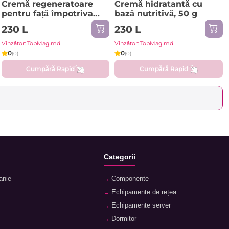
Cremă regeneratoare
Cremă hidratantă cu
pentru față împotriva
bază nutritivă, 50 g
ridurilor, 50 g
230 L
230 L
Vînzător: TopMag.md
Vînzător: TopMag.md
0
0
(0)
(0)
Cumpără Rapid
Cumpără Rapid
Categorii
anie
Componente
Echipamente de rețea
Echipamente server
Dormitor