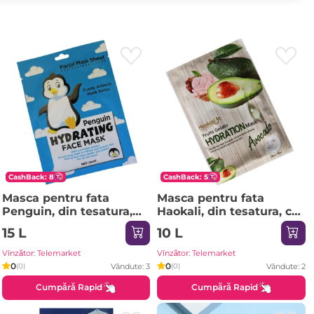
CashBack: 8
CashBack: 5
Masca pentru fata
Masca pentru fata
Penguin, din tesatura,
Haokali, din tesatura, cu
hidratare, HA3042
avocado, HA3010
15 L
10 L
Vînzător: Telemarket
Vînzător: Telemarket
0
0
Vândute: 3
Vândute: 2
(0)
(0)
Cumpără Rapid
Cumpără Rapid