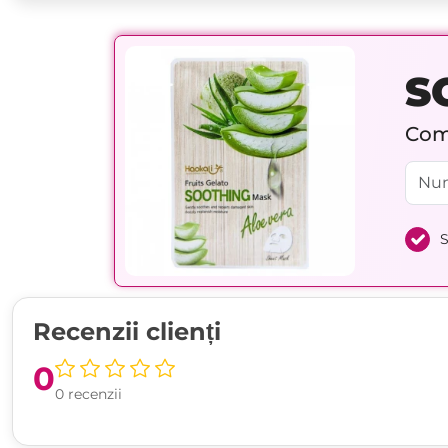
S
Comp
S
Recenzii clienți
0
0 recenzii