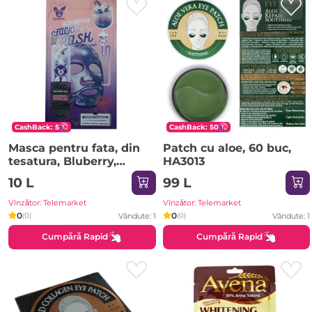
CashBack: 5
CashBack: 50
Masca pentru fata, din
Patch cu aloe, 60 buc,
tesatura, Bluberry,
HA3013
HA3137
10 L
99 L
Vînzător: Telemarket
Vînzător: Telemarket
0
0
Vândute: 1
Vândute: 1
(0)
(0)
Cumpără Rapid
Cumpără Rapid