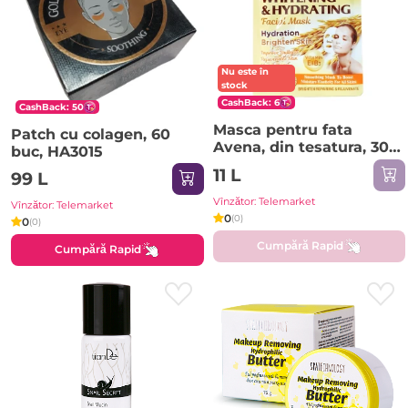
Nu este în
stock
CashBack: 6
CashBack: 50
Masca pentru fata
Patch cu colagen, 60
Avena, din tesatura, 30
buc, HA3015
ml, HA3114
11 L
99 L
Vînzător: Telemarket
Vînzător: Telemarket
0
(0)
0
(0)
Cumpără Rapid
Cumpără Rapid