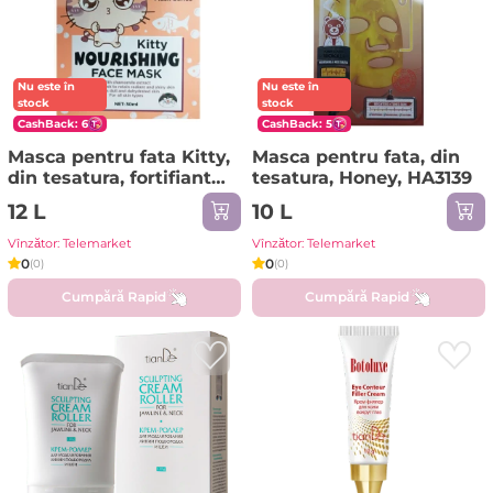
Nu este în
Nu este în
stock
stock
CashBack: 6
CashBack: 5
Masca pentru fata Kitty,
Masca pentru fata, din
din tesatura, fortifianta,
tesatura, Honey, HA3139
HA3043
12 L
10 L
Vînzător: Telemarket
Vînzător: Telemarket
0
0
(0)
(0)
Cumpără Rapid
Cumpără Rapid