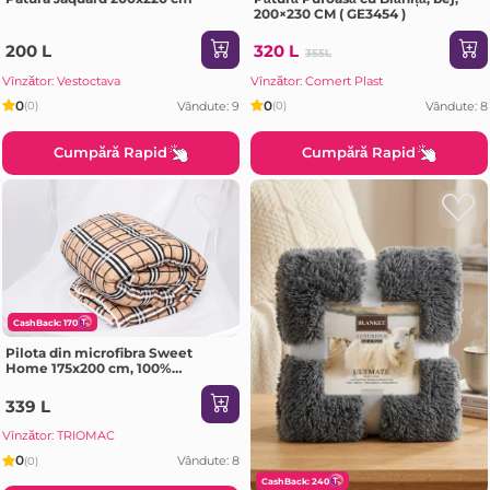
200×230 CM ( GE3454 )
200 L
320 L
355L
Vînzător: Vestoctava
Vînzător: Comert Plast
0
0
Vândute: 9
Vândute: 8
(0)
(0)
Cumpără Rapid
Cumpără Rapid
CashBack: 170
Pilota din microfibra Sweet
Home 175x200 cm, 100%
poliester, 350gsm
339 L
Vînzător: TRIOMAC
0
Vândute: 8
(0)
CashBack: 240