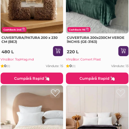
CashBack: 240
CashBack: 110
CUVERTURA/PATURA 200 x 230
CUVERTURA 200x230CM VERDE
CM (BEJ)
ÎNCHIS (GE-3163)
480 L
220 L
Vînzător: TopMag.md
Vînzător: Comert Plast
0
0
Vândute: 15
Vândute: 13
(0)
(0)
Cumpără Rapid
Cumpără Rapid