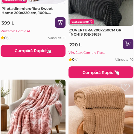
CashBack: 200
Pilota din microfibra Sweet
Home 200x220 cm, 100%
poliester, 350gsm
399 L
CashBack: 110
CUVERTURA 200x230CM GRI
Vînzător: TRIOMAC
ÎNCHIS (GE-3163)
0
Vândute: 11
(0)
220 L
Cumpără Rapid
Vînzător: Comert Plast
0
Vândute: 10
(0)
Cumpără Rapid