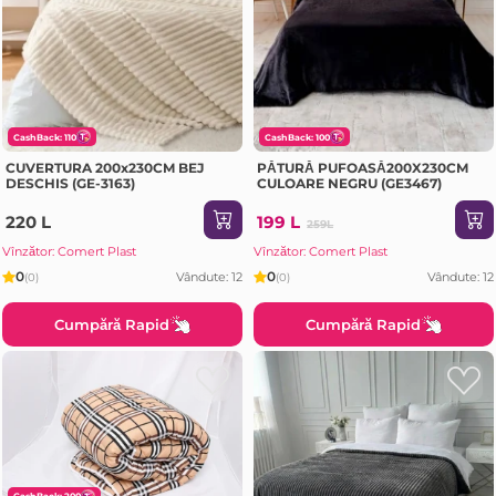
CashBack: 110
CashBack: 100
CUVERTURA 200x230CM BEJ
PĂTURĂ PUFOASĂ200X230CM
DESCHIS (GE-3163)
CULOARE NEGRU (GE3467)
220 L
199 L
259L
Vînzător: Comert Plast
Vînzător: Comert Plast
0
0
Vândute: 12
Vândute: 12
(0)
(0)
Cumpără Rapid
Cumpără Rapid