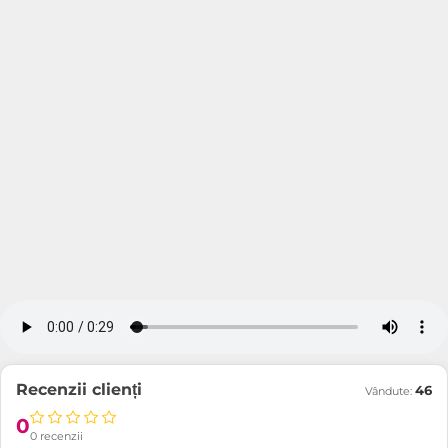
Recenzii clienți
46
Vândute:
0
0 recenzii