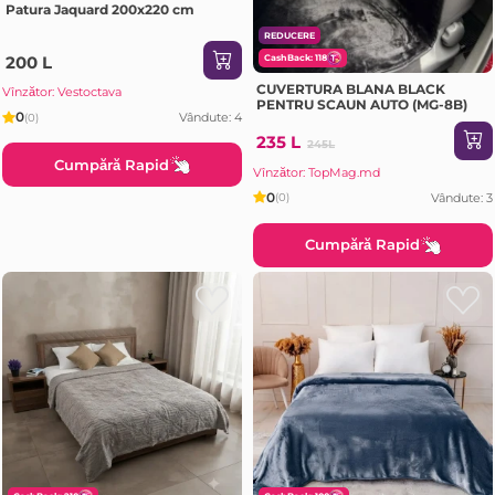
Patura Jaquard 200x220 cm
REDUCERE
200 L
CashBack: 118
CUVERTURA BLANA BLACK
Vînzător: Vestoctava
PENTRU SCAUN AUTO (MG-8B)
0
Vândute: 4
(0)
235 L
245L
Cumpără Rapid
Vînzător: TopMag.md
0
Vândute: 3
(0)
Cumpără Rapid