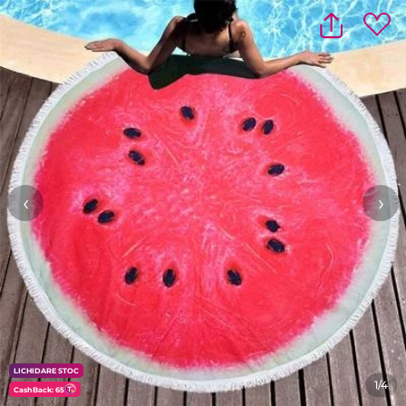
‹
›
LICHIDARE STOC
1/4
CashBack: 65