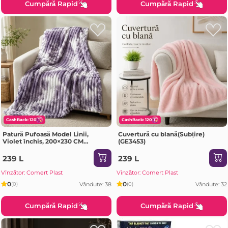
Cumpără Rapid
Cumpără Rapid
CashBack: 120
CashBack: 120
Patură Pufoasă Model Linii,
Cuvertură cu blană(Subțire)
Violet închis, 200×230 CM
(GE3453)
GE3456)
239 L
239 L
Vînzător: Comert Plast
Vînzător: Comert Plast
0
0
Vândute: 38
Vândute: 32
(0)
(0)
Cumpără Rapid
Cumpără Rapid