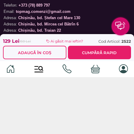
Telefon:
+373 (78) 889 797
Email:
topmag.comenzi@gmail.com
Adresa:
Chișinău, bd. Ștefan cel Mare 130
Adresa:
Chișinău, bd. Mircea cel Bătrîn 6
Adresa:
Chișinău, bd. Traian 22
129 Lei
Cod Articol:
2522
Ai găsit mai ieftin?
160 Lei
Programul magazinelor
Luni – Sâmbătă: 09:00 – 19:00
ADAUGĂ ÎN COȘ
CUMPĂRĂ RAPID
Duminică: 09:00 – 17:00
Program procesare comenzi online
Luni – Duminică: 09:00 – 21:00
Informații
Cum plasez comanda?
Livrare și achitare
Returnare și garanție
Termeni și condiții