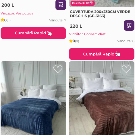
CashBack: 110
200 L
CUVERTURA 200x230CM VERDE
Vînzător: Vestoctava
DESCHIS (GE-3163)
0
Vândute: 7
(0)
220 L
Cumpără Rapid
Vînzător: Comert Plast
0
Vândute: 6
(0)
Cumpără Rapid