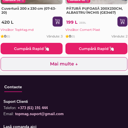
CashBack: 210
CashBack: 100
Cuvertură 200 x 230 cm (07-63-
PĂTURĂ PUFOASĂ 200X230CM,
20)
ALBASTRU ÎNCHIS (GE3467)
420 L
199 L
259L
Vînzător: TopMag.md
Vînzător: Comert Plast
0
0
Vândute: 3
Vândute: 2
(0)
(0)
Cumpără Rapid
Cumpără Rapid
Mai multe ↓
Contacte
Suport Clienti
Telefon:
+373 (61) 191 444
Email:
topmag.suport@gmail.com
Lasă comanda aici