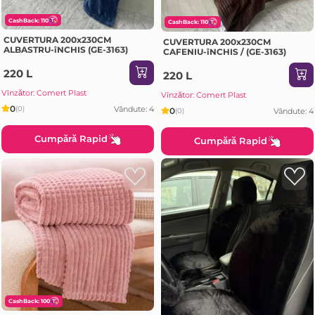
CashBack: 110
CashBack: 110
CUVERTURA 200x230CM
CUVERTURA 200x230CM
ALBASTRU-îNCHIS (GE-3163)
CAFENIU-îNCHIS / (GE-3163)
220 L
220 L
Vînzător: Comert Plast
Vînzător: Comert Plast
0
Vândute: 4
(0)
0
Vândute: 4
(0)
Cumpără Rapid
Cumpără Rapid
CashBack: 100