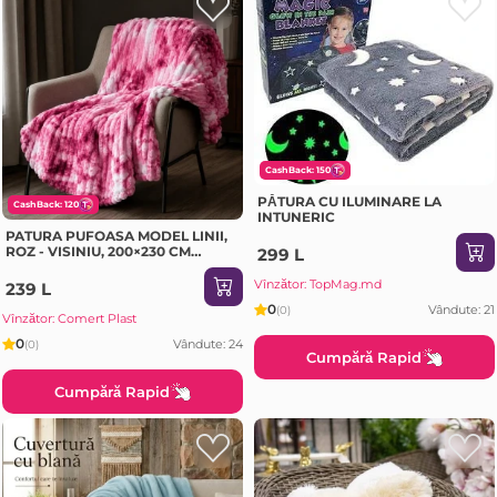
CashBack: 150
PĂTURA CU ILUMINARE LA
CashBack: 120
INTUNERIC
PATURA PUFOASA MODEL LINII,
ROZ - VISINIU, 200×230 CM
299 L
(GE3456)
Vînzător: TopMag.md
239 L
0
Vândute: 21
(0)
Vînzător: Comert Plast
0
Vândute: 24
(0)
Cumpără Rapid
Cumpără Rapid