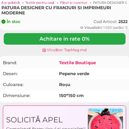
să și grădină
»
Textile pentru casă
»
Pături și cuverturi
»
PATURA DESIGNER CU
PATURA DESIGNER CU FRANJURI SI IMPRIMEURI
MODERNE
Cod Articol:
2522
În stoc
Vizualizări:
1 053 (astăzi: 1)
Achitare in rate 0%
Vînzător: TopMag.md
Brand:
Textile Boutique
Desen:
Pepene verde
Culoarea:
Roșu
Dimensiune:
150*150 cm
SOLICITĂ APEL