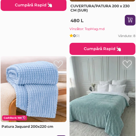
Cumpără Rapid
CUVERTURA/PATURA 200 x 230
CM (SUR)
480 L
Vînzător: TopMag.md
0
Vândute: 8
(0)
Cumpără Rapid
CashBack: 100
Patura Jaquard 200x220 cm