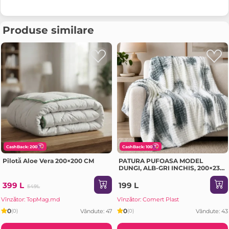
Produse similare
CashBack: 200
CashBack: 100
Pilotă Aloe Vera 200×200 CM
PATURA PUFOASA MODEL
DUNGI, ALB-GRI INCHIS, 200×230
CM (GE3457)
399 L
199 L
549L
Vînzător: TopMag.md
Vînzător: Comert Plast
0
0
Vândute: 47
Vândute: 43
(0)
(0)