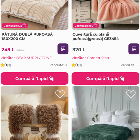
CashBack: 125
CashBack: 160
PĂTURĂ DUBLĂ PUFOASĂ
Cuvertură cu blană
180X200 CM
pufoasă(groasă) GE3454
249 L
320 L
330L
Vînzător: BEAR SUPPLY ZONE
Vînzător: Comert Plast
0
0
Vândute: 16
Vândute: 15
(0)
(0)
Cumpără Rapid
Cumpără Rapid