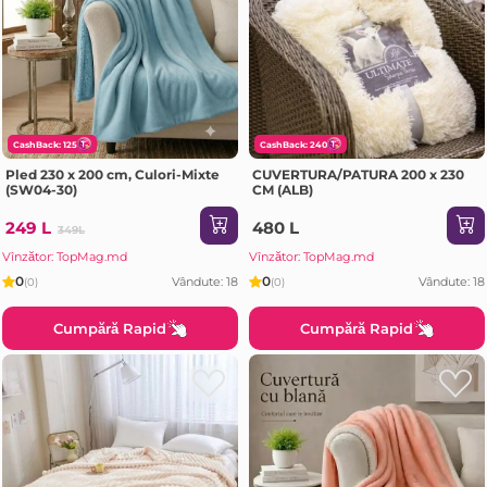
CashBack: 125
CashBack: 240
Pled 230 x 200 cm, Culori-Mixte
CUVERTURA/PATURA 200 x 230
(SW04-30)
CM (ALB)
249 L
480 L
349L
Vînzător: TopMag.md
Vînzător: TopMag.md
0
0
Vândute: 18
Vândute: 18
(0)
(0)
Cumpără Rapid
Cumpără Rapid