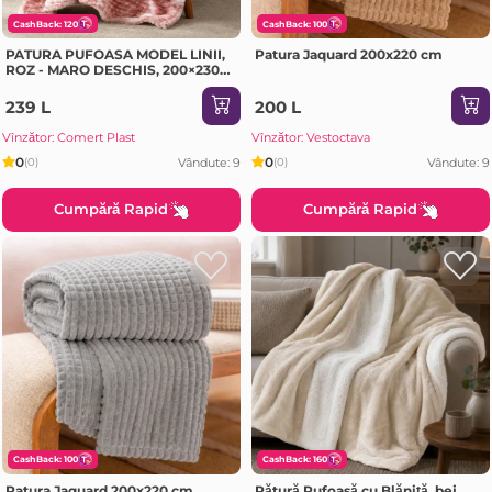
CashBack: 120
CashBack: 100
PATURA PUFOASA MODEL LINII,
Patura Jaquard 200x220 cm
ROZ - MARO DESCHIS, 200×230
CM (GE3456)
239 L
200 L
Vînzător: Comert Plast
Vînzător: Vestoctava
0
0
Vândute: 9
Vândute: 9
(0)
(0)
Cumpără Rapid
Cumpără Rapid
CashBack: 100
CashBack: 160
Patura Jaquard 200x220 cm
Pătură Pufoasă cu Blăniță, bej,