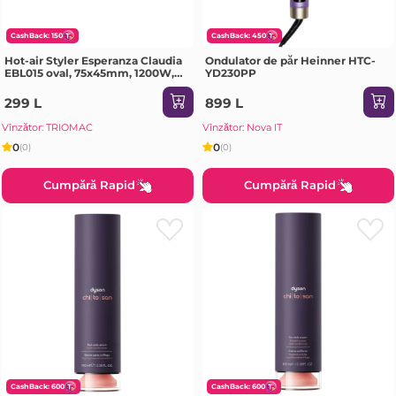
CashBack: 150
CashBack: 450
Hot-air Styler Esperanza Claudia
Ondulator de păr Heinner HTC-
EBL015 oval, 75x45mm, 1200W,
YD230PP
Power cord length:
approximately 180 cm, Styling
299 L
899 L
brush length: 11.5 cm, Brush
diameter r
Vînzător: TRIOMAC
Vînzător: Nova IT
0
0
(0)
(0)
Cumpără Rapid
Cumpără Rapid
CashBack: 600
CashBack: 600