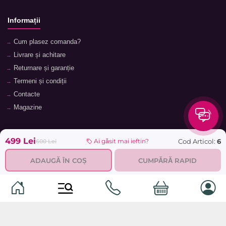
Informații
Cum plasez comanda?
Livrare și achitare
Returnare și garanție
Termeni și condiții
Contacte
Magazine
Categorii
Categorii
499 Lei
Cod Articol:
6
Ai găsit mai ieftin?
600 Lei
Animale de companie
Componente
ADAUGĂ ÎN COȘ
CUMPĂRĂ RAPID
Vaucher TopMag
Echipamente de rețea
Audiotehnică
Echipamente server
Căști
Dormitor
Smartphone-uri
Living
Smart watch-uri
Bucătărie