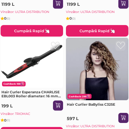
1199 L
1199 L
Vînzător: ULTRA DISTRIBUTION
Vînzător: ULTRA DISTRIBUTION
0
0
(0)
(0)
Cumpără Rapid
Cumpără Rapid
CashBack: 100
Hair Curler Esperanza CHARLISE
EBL003 Roller diameter: 16 mm;
CashBack: 299
Temperature max.: 180°C;
Ceramic coated barrel; Fast
Hair Curlier BaByliss C325E
199 L
heating; On/Off switch; Led
indicat
Vînzător: TRIOMAC
597 L
0
(0)
Vînzător: ULTRA DISTRIBUTION