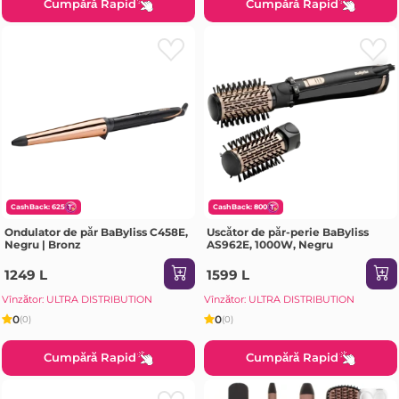
Cumpără Rapid
Cumpără Rapid
CashBack: 625
CashBack: 800
Ondulator de păr BaByliss C458E,
Uscător de păr-perie BaByliss
Negru | Bronz
AS962E, 1000W, Negru
1249 L
1599 L
Vînzător: ULTRA DISTRIBUTION
Vînzător: ULTRA DISTRIBUTION
0
0
(0)
(0)
Cumpără Rapid
Cumpără Rapid