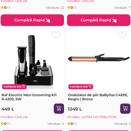
Vînzător: DMLink
Vînzător: DMLink
0
0
Vândute: 22
Vândute: 7
(0)
(0)
Cumpără Rapid
Cumpără Rapid
CashBack: 225
CashBack: 625
Raf Electric Men Grooming Kit
Ondulator de păr BaByliss C459E,
R.4202, 5W
Negru | Bronz
449 L
1249 L
Vînzător: DMLink
Vînzător: ULTRA DISTRIBUTION
0
0
Vândute: 4
Vândute: 2
(0)
(0)