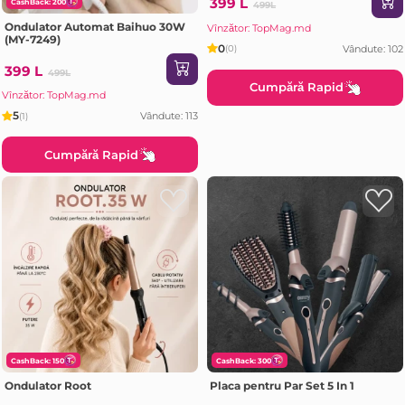
399 L
CashBack: 200
499L
Ondulator Automat Baihuo 30W
Vînzător: TopMag.md
(MY-7249)
0
Vândute: 102
(0)
399 L
499L
Cumpără Rapid
Vînzător: TopMag.md
5
Vândute: 113
(1)
Cumpără Rapid
CashBack: 150
CashBack: 300
Ondulator Root
Placa pentru Par Set 5 In 1