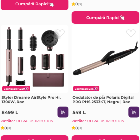
Cumpără Rapid
0
(0)
Cumpără Rapid
CashBack: 4250
CashBack: 275
Styler Dreame AirStyle Pro Hi,
Ondulator de păr Polaris Digital
1300W, Roz
PRO PHS 2533KT, Negru | Roz
8499 L
549 L
Vînzător: ULTRA DISTRIBUTION
Vînzător: ULTRA DISTRIBUTION
0
0
(0)
(0)