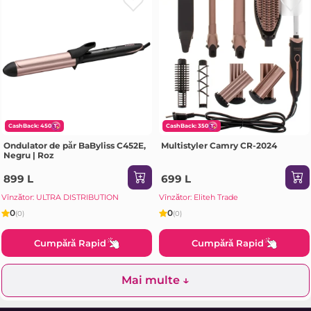
CashBack: 450
CashBack: 350
Ondulator de păr BaByliss C452E,
Multistyler Camry CR-2024
Negru | Roz
899 L
699 L
Vînzător: ULTRA DISTRIBUTION
Vînzător: Eliteh Trade
0
0
(0)
(0)
Cumpără Rapid
Cumpără Rapid
Mai multe ↓