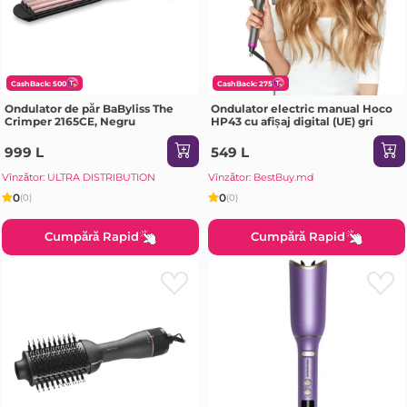
CashBack: 500
CashBack: 275
Ondulator de păr BaByliss The
Ondulator electric manual Hoco
Crimper 2165CE, Negru
HP43 cu afișaj digital (UE) gri
999 L
549 L
Vînzător: ULTRA DISTRIBUTION
Vînzător: BestBuy.md
0
0
(0)
(0)
Cumpără Rapid
Cumpără Rapid