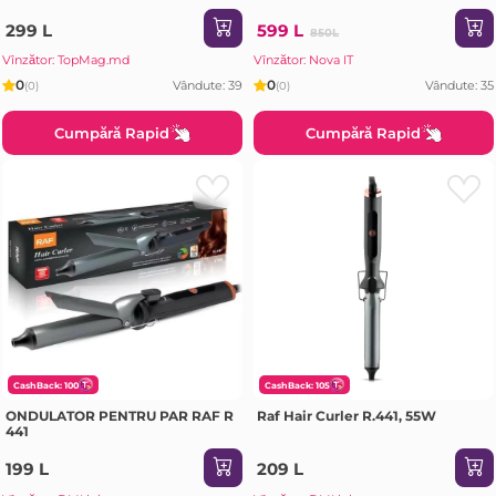
299 L
599 L
850L
Vînzător: TopMag.md
Vînzător: Nova IT
0
0
Vândute: 39
Vândute: 35
(0)
(0)
Cumpără Rapid
Cumpără Rapid
CashBack: 100
CashBack: 105
ONDULATOR PENTRU PAR RAF R
Raf Hair Curler R.441, 55W
441
199 L
209 L