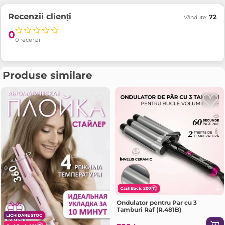
Recenzii clienți
72
Vândute:
0
0 recenzii
Produse similare
CashBack: 200
Ondulator pentru Par cu 3
Tamburi Raf (R.481B)
LICHIDARE STOC