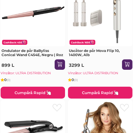
CashBack: 450
CashBack: 1650
Ondulator de păr BaByliss
Uscător de păr Mova Flip 10,
Conical Wand C454E, Negru | Roz
1400W, Alb
899 L
3299 L
Vînzător: ULTRA DISTRIBUTION
Vînzător: ULTRA DISTRIBUTION
0
0
(0)
(0)
Cumpără Rapid
Cumpără Rapid