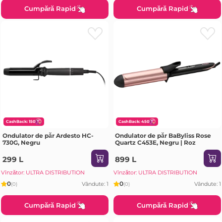
Cumpără Rapid
Cumpără Rapid
CashBack: 150
CashBack: 450
Ondulator de păr Ardesto HC-
Ondulator de păr BaByliss Rose
730G, Negru
Quartz C453E, Negru | Roz
299 L
899 L
Vînzător: ULTRA DISTRIBUTION
Vînzător: ULTRA DISTRIBUTION
0
0
Vândute: 1
Vândute: 1
(0)
(0)
Cumpără Rapid
Cumpără Rapid