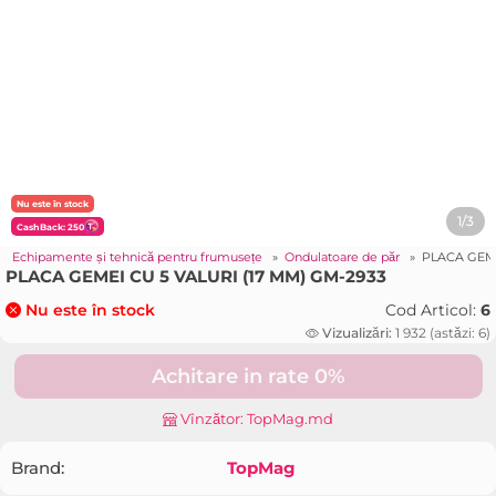
Nu este în stock
1/3
CashBack: 250
»
Echipamente și tehnică pentru frumusețe
»
Ondulatoare de păr
»
PLACA GEME
PLACA GEMEI CU 5 VALURI (17 MM) GM-2933
Cod Articol:
6
Nu este în stock
Vizualizări:
1 932 (astăzi: 6)
Achitare in rate 0%
Vînzător: TopMag.md
Brand:
TopMag