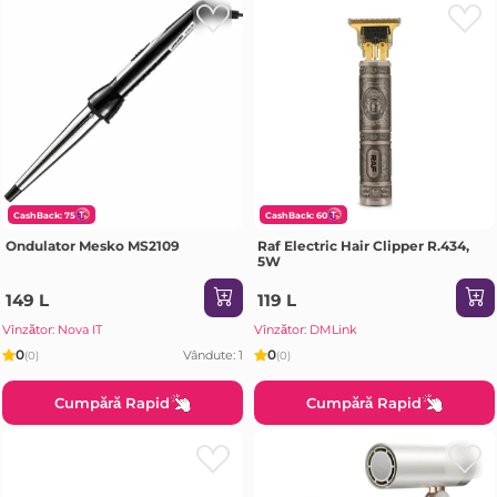
CashBack: 75
CashBack: 60
Ondulator Mesko MS2109
Raf Electric Hair Clipper R.434,
5W
149 L
119 L
Vînzător: Nova IT
Vînzător: DMLink
0
0
Vândute: 1
(0)
(0)
Cumpără Rapid
Cumpără Rapid