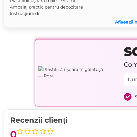
Plastilină ușoară roșie – 910 ml
Ambalaj practic pentru depozitare
Instrucțiuni de ...
Afișează 
S
Comp
S
Recenzii clienți
0