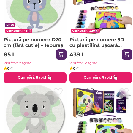
NEW
CashBack: 43
CashBack: 220
Pictură pe numere D20
Pictură pe numere 3D
сm (fără cutie) – Iepuraș
cu plastilină ușoară
29x29 сm – Iepure
85 L
439 L
Vînzător: Magnat
Vînzător: Magnat
0
0
(0)
(0)
Cumpără Rapid
Cumpără Rapid