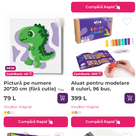
Cumpără Rapid
NEW
CashBack: 40
CashBack: 200
Pictură pe numere
Aluat pentru modelare
20*20 сm (fără cutie) –
8 culori, 96 buc.
Micul dinozaur
79 L
399 L
Vînzător: Magnat
Vînzător: Magnat
0
0
(0)
(0)
Cumpără Rapid
Cumpără Rapid