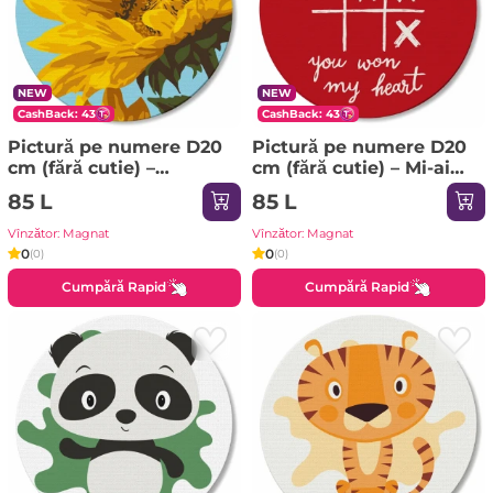
NEW
NEW
CashBack: 43
CashBack: 43
Pictură pe numere D20
Pictură pe numere D20
сm (fără cutie) –
сm (fără cutie) – Mi-ai
Floarea-soarelui
cucerit inima
85 L
85 L
strălucitoare
Vînzător: Magnat
Vînzător: Magnat
0
0
(0)
(0)
Cumpără Rapid
Cumpără Rapid