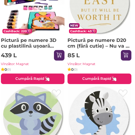
NEW
CashBack: 220
CashBack: 43
Pictură pe numere 3D
Pictură pe numere D20
cu plastilină ușoară
сm (fără cutie) – Nu va fi
29x29 сm – Vulpea
ușor
439 L
85 L
Vînzător: Magnat
Vînzător: Magnat
0
0
(0)
(0)
Cumpără Rapid
Cumpără Rapid