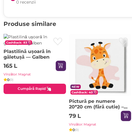
0 recenzii
Produse similare
CashBack: 83
Plastilină ușoară în
găletușă — Galben
165 L
Vînzător: Magnat
0
(0)
NEW
Cumpără Rapid
CashBack: 40
Pictură pe numere
20*20 сm (fără cutie) –
Girafă zâmbitoare
79 L
Vînzător: Magnat
0
(0)