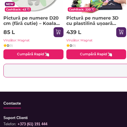
NEW
CashBack: 43
CashBack: 220
Pictură pe numere D20
Pictură pe numere 3D
сm (fără cutie) – Koala
cu plastilină ușoară
prietenoasă
29x29 сm – Panda
85 L
439 L
Vînzător: Magnat
Vînzător: Magnat
0
0
(0)
(0)
Cumpără Rapid
Cumpără Rapid
Contacte
Suport Clienti
Telefon:
+373 (61) 191 444