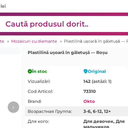
lei
ate
»
Mozaicuri cu diamante
»
Plastilină ușoară în găletușă —
Plastilină ușoară în găletușă — Roșu
În stoc
Original
Vizualizări:
142
(astăzi: 1)
Cod Articol:
73310
Brand:
Okto
›
Возрастная Группа:
3-6, 6-12, 12+
Для кого:
Для девочек, Для
мальчиков