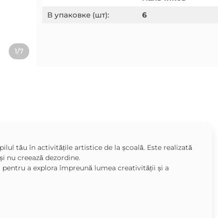
В упаковке (шт):
6
1/7
l tău în activitățile artistice de la școală. Este realizată
 și nu creează dezordine.
 pentru a explora împreună lumea creativității și a