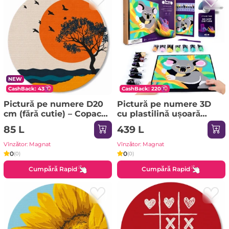
NEW
CashBack: 43
CashBack: 220
Pictură pe numere D20
Pictură pe numere 3D
сm (fără cutie) – Copac
cu plastilină ușoară
singuratic la apus
29x29 сm – Koala
85 L
439 L
Vînzător: Magnat
Vînzător: Magnat
0
0
(0)
(0)
Cumpără Rapid
Cumpără Rapid