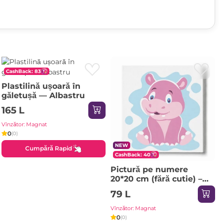
CashBack: 83
Plastilină ușoară în
găletușă — Albastru
165 L
Vînzător: Magnat
0
(0)
NEW
Cumpără Rapid
CashBack: 40
Pictură pe numere
20*20 сm (fără cutie) –
Hipopotamul vesel
79 L
Vînzător: Magnat
0
(0)