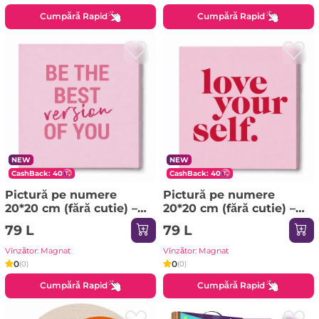
Cumpără Rapid
Cumpără Rapid
NEW
NEW
CashBack: 40
CashBack: 40
Pictură pe numere
Pictură pe numere
20*20 сm (fără cutie) –
20*20 сm (fără cutie) –
Versiunea ta
Stima de sine
79 L
79 L
Vînzător: Magnat
Vînzător: Magnat
0
0
(0)
(0)
Cumpără Rapid
Cumpără Rapid