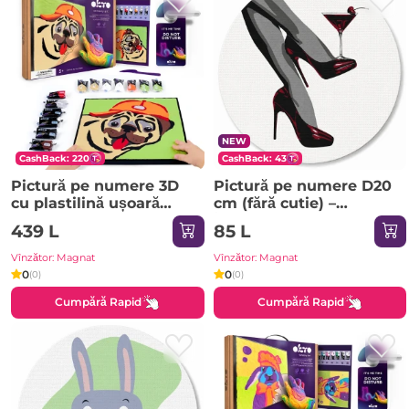
NEW
CashBack: 220
CashBack: 43
Pictură pe numere 3D
Pictură pe numere D20
cu plastilină ușoară
сm (fără cutie) –
29x29 сm – Mops
Încredere pe tocuri
439 L
85 L
Vînzător: Magnat
Vînzător: Magnat
0
0
(0)
(0)
Cumpără Rapid
Cumpără Rapid