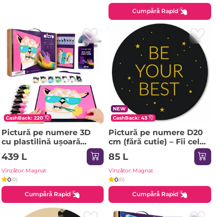
Cumpără Rapid
NEW
CashBack: 220
CashBack: 43
Pictură pe numere 3D
Pictură pe numere D20
cu plastilină ușoară
сm (fără cutie) – Fii cel
29x29 сm – Lama
mai bun
439 L
85 L
Vînzător: Magnat
Vînzător: Magnat
0
0
(0)
(0)
Cumpără Rapid
Cumpără Rapid