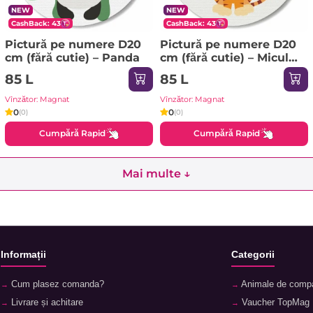
NEW
NEW
CashBack: 43
CashBack: 43
Pictură pe numere D20
Pictură pe numere D20
сm (fără cutie) – Panda
сm (fără cutie) – Micul
pui de tigru
85 L
85 L
Vînzător: Magnat
Vînzător: Magnat
0
0
(0)
(0)
Cumpără Rapid
Cumpără Rapid
Mai multe ↓
Informații
Categorii
Cum plasez comanda?
Animale de comp
Livrare și achitare
Vaucher TopMag