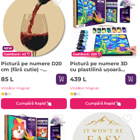
NEW
CashBack: 43
CashBack: 220
Pictură pe numere D20
Pictură pe numere 3D
сm (fără cutie) –
cu plastilină ușoară
Savurând vinul roșu
29x29 сm – Micul Prinț
85 L
439 L
Vînzător: Magnat
Vînzător: Magnat
0
0
(0)
(0)
Cumpără Rapid
Cumpără Rapid