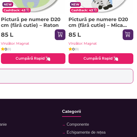
NEW
NEW
CashBack: 43
CashBack: 43
Pictură pe numere D20
Pictură pe numere D20
сm (fără cutie) – Raton
сm (fără cutie) – Mica
zebră
85 L
85 L
Vînzător: Magnat
Vînzător: Magnat
0
0
(0)
(0)
Cumpără Rapid
Cumpără Rapid
Categorii
anie
Componente
Echipamente de rețea