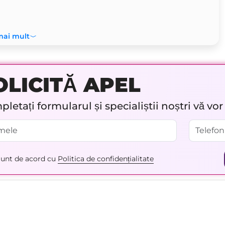
mai mult
OLICITĂ APEL
letați formularul și specialiștii noștri vă vo
unt de acord cu
Politica de confidențialitate