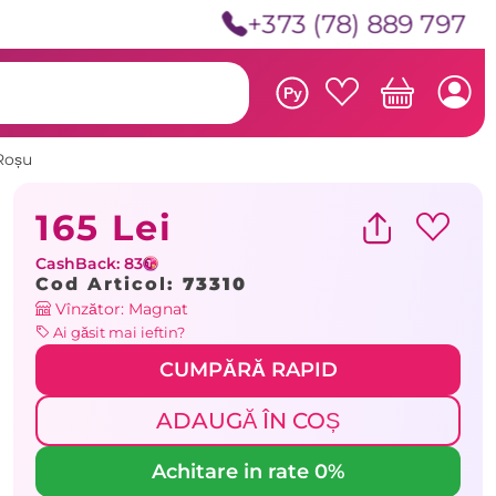
+373 (78) 889 797
Ру
 Roșu
165 Lei
CashBack: 83
Cod Articol:
73310
Vînzător: Magnat
Ai găsit mai ieftin?
CUMPĂRĂ RAPID
ADAUGĂ ÎN COȘ
Achitare in rate 0%