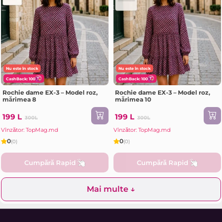
Nu este în stock
Nu este în stock
CashBack: 100
CashBack: 100
Rochie dame EX-3 – Model roz,
Rochie dame EX-3 – Model roz,
mărimea 8
mărimea 10
199 L
199 L
300L
300L
Vînzător: TopMag.md
Vînzător: TopMag.md
0
0
(0)
(0)
Cumpără Rapid
Cumpără Rapid
Mai multe ↓