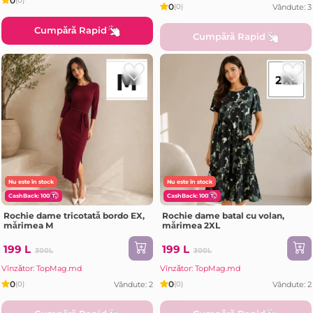
0
(0)
0
Vândute: 3
(0)
Cumpără Rapid
Cumpără Rapid
Nu este în stock
Nu este în stock
CashBack: 100
CashBack: 100
Rochie dame tricotată bordo EX,
Rochie dame batal cu volan,
mărimea M
mărimea 2XL
199 L
199 L
300L
300L
Vînzător: TopMag.md
Vînzător: TopMag.md
0
0
Vândute: 2
Vândute: 2
(0)
(0)