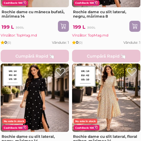
CashBack: 100
CashBack: 100
Rochie dame cu mâneca bufată,
Rochie dame cu slit lateral,
mărimea 14
negru, mărimea 8
199 L
199 L
300L
300L
Vînzător: TopMag.md
Vînzător: TopMag.md
0
0
Vândute: 1
Vândute: 1
(0)
(0)
Cumpără Rapid
Cumpără Rapid
Nu este în stock
Nu este în stock
CashBack: 100
CashBack: 100
Rochie dame cu slit lateral,
Rochie dame cu slit lateral, floral
negru, mărimea 14
galben, mărimea 14