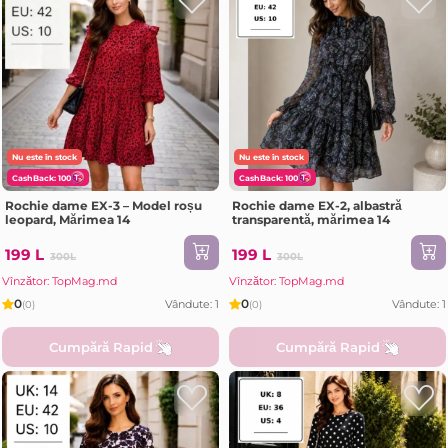
Nu este în stock
Nu este în stock
CashBack: 100
CashBack: 100
Rochie dame EX-3 – Model roșu
Rochie dame EX-2, albastră
leopard, Mărimea 14
transparentă, mărimea 14
199 L
199 L
300L
300L
Vînzător: TopMag.md
Vînzător: TopMag.md
0
0
Vândute: 1
Vândute: 1
(0)
(0)
Cumpără Rapid
Cumpără Rapid