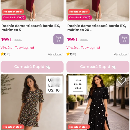
Nu este în stock
Nu este în stock
CashBack: 100
CashBack: 100
Rochie dame tricotată bordo EX,
Rochie dame tricotată bordo EX,
mărimea S
mărimea 2XL
199 L
199 L
300L
300L
Vînzător: TopMag.md
Vînzător: TopMag.md
0
0
Vândute: 1
Vândute: 1
(0)
(0)
Cumpără Rapid
Cumpără Rapid
Nu este în stock
Nu este în stock