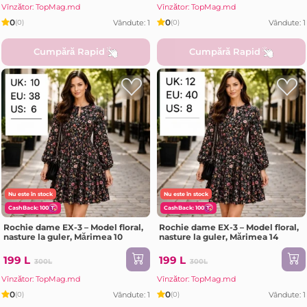
Vînzător: TopMag.md
Vînzător: TopMag.md
0
0
Vândute: 1
Vândute: 1
(0)
(0)
Cumpără Rapid
Cumpără Rapid
Nu este în stock
Nu este în stock
CashBack: 100
CashBack: 100
Rochie dame EX-3 – Model floral,
Rochie dame EX-3 – Model floral,
nasture la guler, Mărimea 10
nasture la guler, Mărimea 14
199 L
199 L
300L
300L
Vînzător: TopMag.md
Vînzător: TopMag.md
0
0
Vândute: 1
Vândute: 1
(0)
(0)