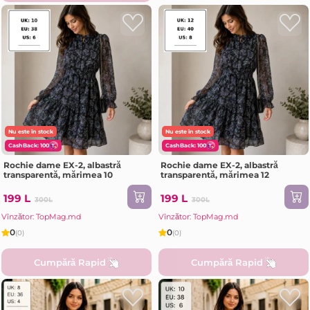
Nu este în stock
Nu este în stock
CashBack: 100
CashBack: 100
Rochie dame EX-2, albastră
Rochie dame EX-2, albastră
transparentă, mărimea 10
transparentă, mărimea 12
199 L
199 L
300L
300L
Vînzător: TopMag.md
Vînzător: TopMag.md
0
0
(0)
(0)
Cumpără Rapid
Cumpără Rapid