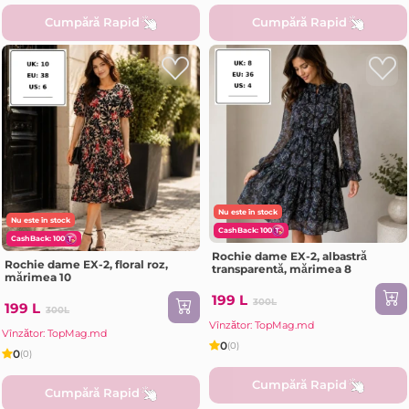
Cumpără Rapid
Cumpără Rapid
Nu este în stock
Nu este în stock
CashBack: 100
CashBack: 100
Rochie dame EX-2, albastră
Rochie dame EX-2, floral roz,
transparentă, mărimea 8
mărimea 10
199 L
300L
199 L
300L
Vînzător: TopMag.md
Vînzător: TopMag.md
0
(0)
0
(0)
Cumpără Rapid
Cumpără Rapid