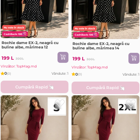
Nu este în stock
Nu este în stock
CashBack: 100
CashBack: 100
Rochie dame EX-2, neagră cu
Rochie dame EX-2, neagră cu
buline albe, mărimea 12
buline albe, mărimea 14
199 L
199 L
300L
300L
Vînzător: TopMag.md
Vînzător: TopMag.md
0
Vândute: 1
(0)
0
Vândute: 1
(0)
Cumpără Rapid
Cumpără Rapid