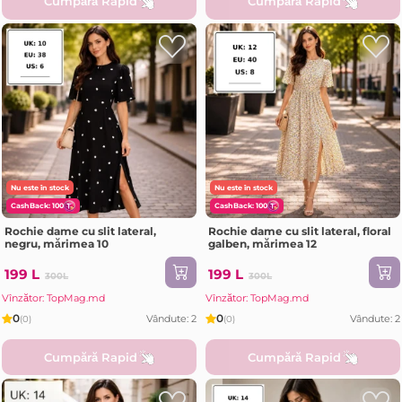
Cumpără Rapid
Cumpără Rapid
Nu este în stock
Nu este în stock
CashBack: 100
CashBack: 100
Rochie dame cu slit lateral,
Rochie dame cu slit lateral, floral
negru, mărimea 10
galben, mărimea 12
199 L
199 L
300L
300L
Vînzător: TopMag.md
Vînzător: TopMag.md
0
0
Vândute: 2
Vândute: 2
(0)
(0)
Cumpără Rapid
Cumpără Rapid