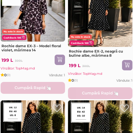
Nu este în stock
Nu este în stock
CashBack: 100
CashBack: 100
Rochie dame EX-3 – Model floral
violet, mărimea 14
Rochie dame EX-2, neagră cu
buline albe, mărimea 8
199 L
300L
199 L
300L
Vînzător: TopMag.md
Vînzător: TopMag.md
0
Vândute: 1
(0)
0
Vândute: 1
(0)
Cumpără Rapid
Cumpără Rapid