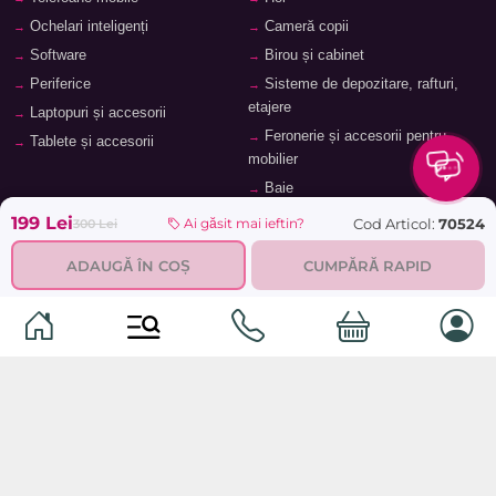
Ochelari inteligenți
Cameră copii
Software
Birou și cabinet
Periferice
Sisteme de depozitare, rafturi,
etajere
Laptopuri și accesorii
Feronerie și accesorii pentru
Tablete și accesorii
mobilier
Baie
199 Lei
Cod Articol:
70524
Ai găsit mai ieftin?
300 Lei
ADAUGĂ ÎN COȘ
CUMPĂRĂ RAPID
© 2026
TopMag.md
- Marketplace Național. Toate drepturile
rezervate.