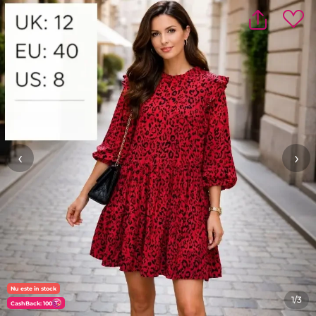
‹
›
Nu este în stock
1/3
CashBack: 100