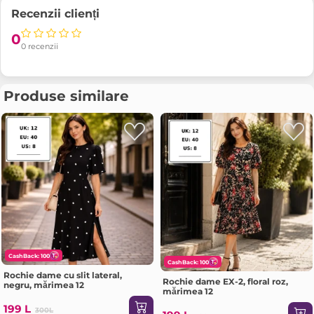
Recenzii clienți
0
0 recenzii
Produse similare
CashBack: 100
CashBack: 100
Rochie dame cu slit lateral,
Rochie dame EX-2, floral roz,
negru, mărimea 12
mărimea 12
199 L
300L