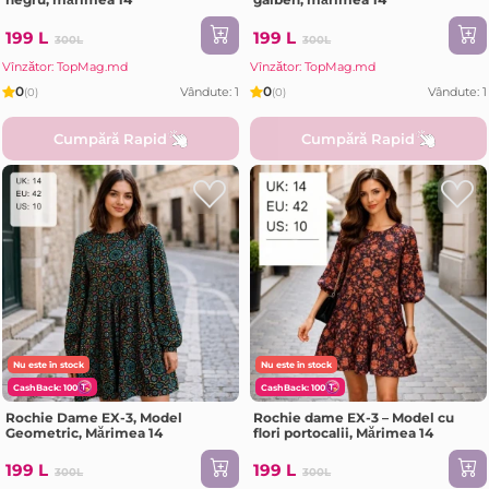
199 L
199 L
300L
300L
Vînzător: TopMag.md
Vînzător: TopMag.md
0
0
Vândute: 1
Vândute: 1
(0)
(0)
Cumpără Rapid
Cumpără Rapid
Nu este în stock
Nu este în stock
CashBack: 100
CashBack: 100
Rochie Dame EX-3, Model
Rochie dame EX-3 – Model cu
Geometric, Mărimea 14
flori portocalii, Mărimea 14
199 L
199 L
300L
300L