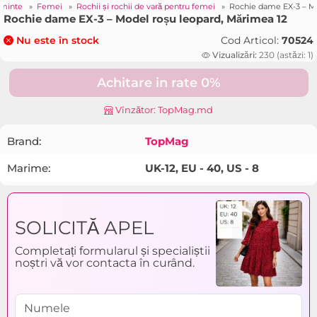
ăminte
»
Femei
»
Rochii și rochii de vară pentru femei
»
Rochie dame EX-3 – Mo
Rochie dame EX-3 – Model roșu leopard, Mărimea 12
Cod Articol:
70524
Nu este în stock
Vizualizări:
230 (astăzi: 1)
Achitare in rate 0%
Vînzător: TopMag.md
Brand:
TopMag
Marime:
UK-12, EU - 40, US - 8
SOLICITĂ APEL
Completați formularul și specialiștii
noștri vă vor contacta în curând.