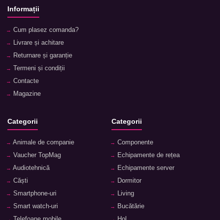
Informații
Cum plasez comanda?
Livrare și achitare
Returnare și garanție
Termeni și condiții
Contacte
Magazine
Categorii
Categorii
Animale de companie
Componente
Vaucher TopMag
Echipamente de rețea
Audiotehnică
Echipamente server
Căști
Dormitor
Smartphone-uri
Living
Smart watch-uri
Bucătărie
Telefoane mobile
Hol