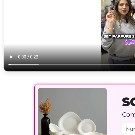
S
Comp