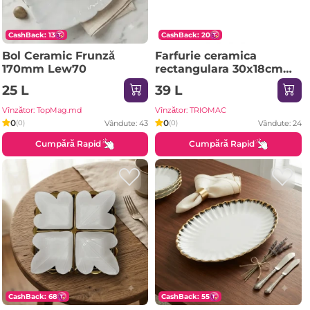
CashBack: 13
CashBack: 20
Bol Ceramic Frunză
Farfurie ceramica
170mm Lew70
rectangulara 30x18cm
multicolor
25 L
39 L
Vînzător: TopMag.md
Vînzător: TRIOMAC
0
0
Vândute: 43
Vândute: 24
(0)
(0)
Cumpără Rapid
Cumpără Rapid
CashBack: 68
CashBack: 55