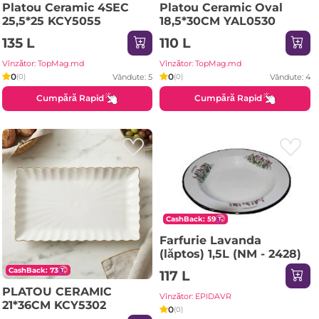
Platou Ceramic 4SEC
Platou Ceramic Oval
25,5*25 KCY5055
18,5*30CM YAL0530
135 L
110 L
Vînzător: TopMag.md
Vînzător: TopMag.md
0
0
Vândute: 5
Vândute: 4
(0)
(0)
Cumpără Rapid
Cumpără Rapid
CashBack: 59
Farfurie Lavanda
(lăptos) 1,5L (NM - 2428)
CashBack: 73
117 L
PLATOU CERAMIC
Vînzător: EPIDAVR
21*36CM KCY5302
0
(0)