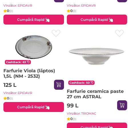
Vînzător: EPIDAVR
Vînzător: EPIDAVR
0
0
(0)
(0)
Cumpără Rapid
Cumpără Rapid
CashBack: 63
Farfurie Viola (lăptos)
1,5L (NM - 2532)
CashBack: 50
125 L
Farfurie ceramica paste
Vînzător: EPIDAVR
27 cm ASTRAL
0
(0)
99 L
Cumpără Rapid
Vînzător: TRIOMAC
0
(0)
Cumpără Rapid