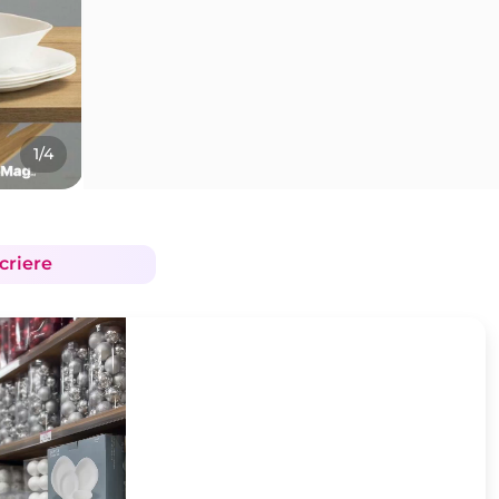
1/4
criere