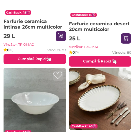
CashBack: 15
CashBack: 13
Farfurie ceramica
Farfurie ceramica desert
intinsa 26cm multicolor
20cm multicolor
29 L
25 L
Vînzător: TRIOMAC
Vînzător: TRIOMAC
0
Vândute: 93
(0)
0
Vândute: 80
(0)
Cumpără Rapid
Cumpără Rapid
CashBack: 43