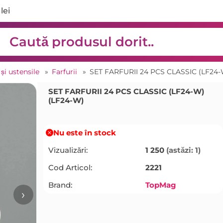
lei
 și ustensile
»
Farfurii
»
SET FARFURII 24 PCS CLASSIC (LF24-
SET FARFURII 24 PCS CLASSIC (LF24-W)
(LF24-W)
Nu este în stock
Vizualizări:
1 250
(astăzi: 1)
Cod Articol:
2221
Brand:
TopMag
›