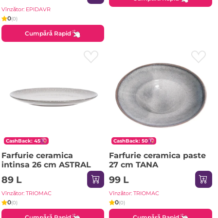
Vînzător: EPIDAVR
0
(0)
Cumpără Rapid
CashBack: 45
CashBack: 50
Farfurie ceramica
Farfurie ceramica paste
intinsa 26 cm ASTRAL
27 cm TANA
89 L
99 L
Vînzător: TRIOMAC
Vînzător: TRIOMAC
0
0
(0)
(0)
Cumpără Rapid
Cumpără Rapid