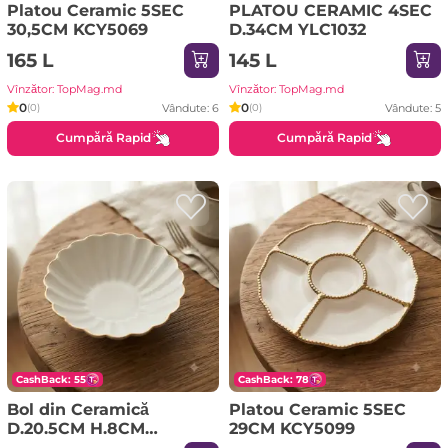
Platou Ceramic 5SEC
PLATOU CERAMIC 4SEC
30,5CM KCY5069
D.34CM YLC1032
165 L
145 L
Vînzător: TopMag.md
Vînzător: TopMag.md
0
0
Vândute: 6
Vândute: 5
(0)
(0)
Cumpără Rapid
Cumpără Rapid
CashBack: 55
CashBack: 78
Bol din Ceramică
Platou Ceramic 5SEC
D.20.5CM H.8CM
29CM KCY5099
YAL0514