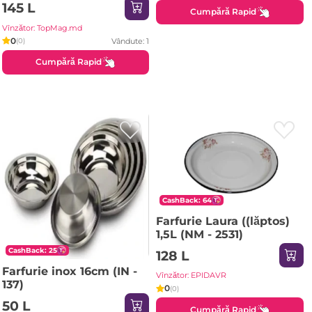
145 L
Cumpără Rapid
Vînzător: TopMag.md
0
Vândute: 1
(0)
Cumpără Rapid
CashBack: 64
Farfurie Laura ((lăptos)
1,5L (NM - 2531)
CashBack: 25
128 L
Farfurie inox 16cm (IN -
Vînzător: EPIDAVR
137)
0
(0)
50 L
Cumpără Rapid