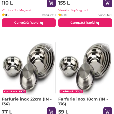
110 L
155 L
Vînzător: TopMag.md
Vînzător: TopMag.md
0
0
Vândute: 1
Vândute: 1
(0)
(0)
Cumpără Rapid
Cumpără Rapid
CashBack: 39
CashBack: 30
Farfurie inox 22cm (IN -
Farfurie inox 18cm (IN -
134)
136)
77 L
59 L