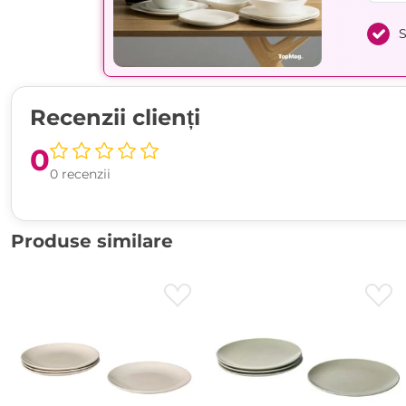
S
Recenzii clienți
0
0 recenzii
Produse similare