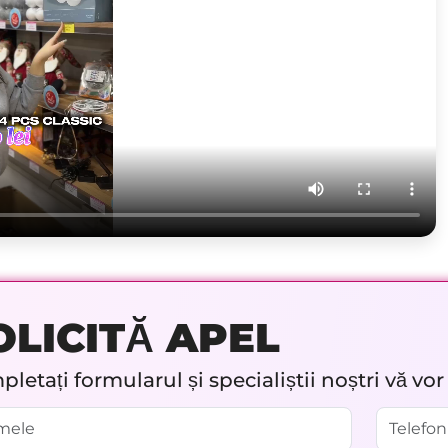
OLICITĂ APEL
letați formularul și specialiștii noștri vă vo