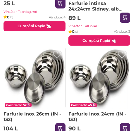
25 L
Farfurie intinsa
24x24cm Sidney, alb
Vînzător: TopMag.md
mat
89 L
0
Vândute: 4
(0)
Cumpără Rapid
Vînzător: TRIOMAC
0
Vândute: 3
(0)
Cumpără Rapid
CashBack: 52
CashBack: 45
Farfurie inox 26cm (IN -
Farfurie inox 24cm (IN -
132)
133)
104 L
90 L