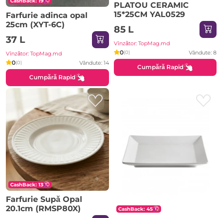
CashBack: 19
PLATOU CERAMIC
15*25CM YAL0529
Farfurie adinca opal
25cm (XYT-6C)
85 L
37 L
Vînzător: TopMag.md
0
Vândute: 8
(0)
Vînzător: TopMag.md
0
Vândute: 14
(0)
Cumpără Rapid
Cumpără Rapid
CashBack: 13
Farfurie Supă Opal
20.1cm (RMSP80X)
CashBack: 45