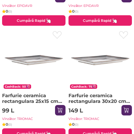
Vînzător: EPIDAVR
Vînzător: EPIDAVR
0
0
(0)
(0)
Cumpără Rapid
Cumpără Rapid
CashBack: 50
CashBack: 75
Farfurie ceramica
Farfurie ceramica
rectangulara 25x15 cm
rectangulara 30x20 cm
TANA
TANA
99 L
149 L
Vînzător: TRIOMAC
Vînzător: TRIOMAC
0
0
(0)
(0)
Cumpără Rapid
Cumpără Rapid