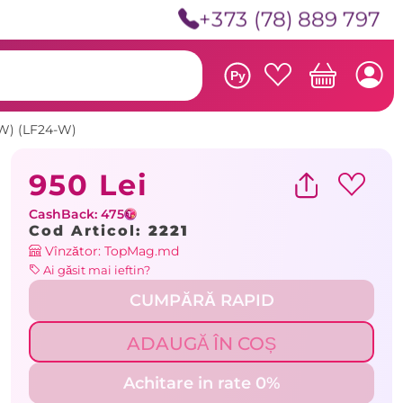
+373 (78) 889 797
Ру
W) (LF24-W)
950 Lei
CashBack: 475
Cod Articol:
2221
Vînzător: TopMag.md
Ai găsit mai ieftin?
CUMPĂRĂ RAPID
ADAUGĂ ÎN COȘ
Achitare in rate 0%