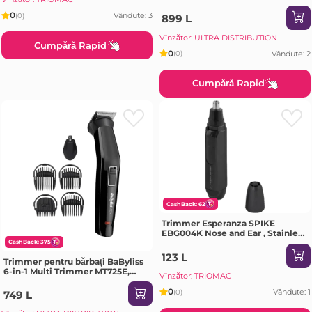
MT726E, Argintiu | Negru
0
Vândute: 3
(0)
899 L
Vînzător: ULTRA DISTRIBUTION
Cumpără Rapid
0
Vândute: 2
(0)
Cumpără Rapid
CashBack: 62
Trimmer Esperanza SPIKE
EBG004K Nose and Ear , Stainless
steel blade gently trims hair
CashBack: 375
from nose and ears. Ergonomic
123 L
Trimmer pentru bărbați BaByliss
design, Power supply: battery 1 x
6-in-1 Multi Trimmer MT725E,
Vînzător: TRIOMAC
Negru
0
Vândute: 1
(0)
749 L