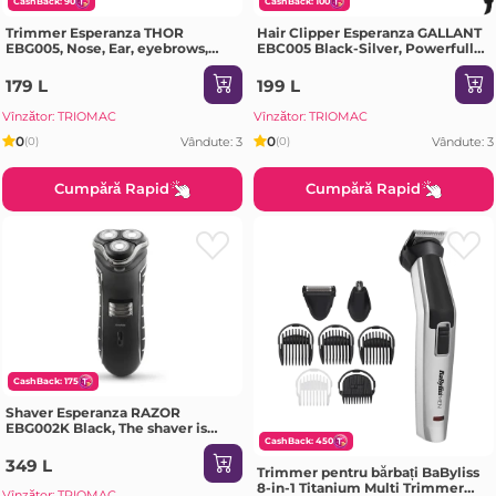
CashBack: 90
CashBack: 100
Trimmer Esperanza THOR
Hair Clipper Esperanza GALLANT
EBG005, Nose, Ear, eyebrows,
EBC005 Black-Silver, Powerfull,
Stainless steel blade, Gently
Outstanding performance , High
trims hair, From nose and ears,
stability , Safe and reliable, 4
179 L
199 L
Perfect for eyebrows, Ergonomic
extra attachment combs,
desi
Vînzător: TRIOMAC
Vînzător: TRIOMAC
0
0
Vândute: 3
Vândute: 3
(0)
(0)
Cumpără Rapid
Cumpără Rapid
CashBack: 175
Shaver Esperanza RAZOR
EBG002K Black, The shaver is
equipped with a trimmer for
CashBack: 450
sideburns and beard, small brush
349 L
Trimmer pentru bărbați BaByliss
and protection cap.
8-in-1 Titanium Multi Trimmer
Indispensable fo
Vînzător: TRIOMAC