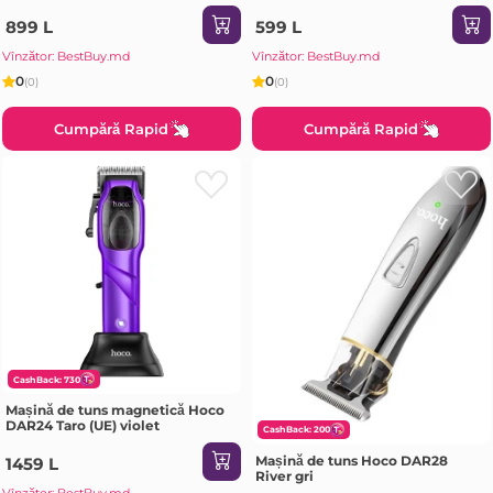
albastră
899 L
599 L
Vînzător: BestBuy.md
Vînzător: BestBuy.md
0
0
(0)
(0)
Cumpără Rapid
Cumpără Rapid
CashBack: 730
Mașină de tuns magnetică Hoco
DAR24 Taro (UE) violet
CashBack: 200
Mașină de tuns Hoco DAR28
1459 L
River gri