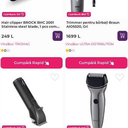
CashBack: 125
CashBack: 850
Hair clipper BROCK BHC 2001
Trimmer pentru bărbați Braun
Stainless steel blade, 1 pcs comb
AIO5520, Gri
attachment, cutting lenght: 3-
15mm, Special rotary button (24
249 L
1699 L
steps to choose) for fine
Vînzător: TRIOMAC
Vînzător: ULTRA DISTRIBUTION
0
0
(0)
(0)
Cumpără Rapid
Cumpără Rapid
CashBack: 325
CashBack: 140