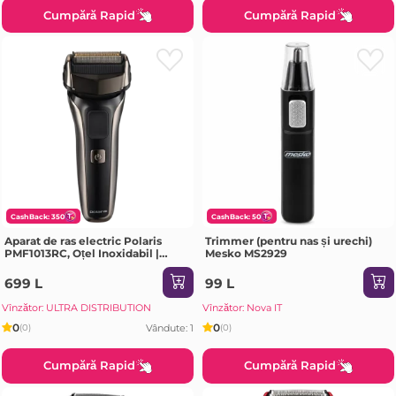
Cumpără Rapid
Cumpără Rapid
CashBack: 350
CashBack: 50
Aparat de ras electric Polaris
Trimmer (pentru nas și urechi)
PMF1013RC, Oțel Inoxidabil |
Mesko MS2929
Negru
699 L
99 L
Vînzător: ULTRA DISTRIBUTION
Vînzător: Nova IT
0
0
Vândute: 1
(0)
(0)
Cumpără Rapid
Cumpără Rapid