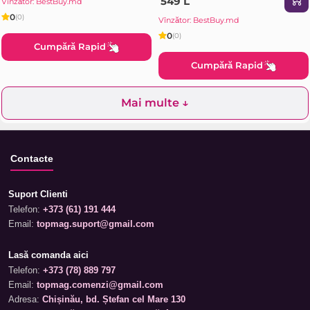
549 L
Vînzător: BestBuy.md
0
(0)
Vînzător: BestBuy.md
0
(0)
Cumpără Rapid
Cumpără Rapid
Mai multe ↓
Contacte
Suport Clienti
Telefon:
+373 (61) 191 444
Email:
topmag.suport@gmail.com
Lasă comanda aici
Telefon:
+373 (78) 889 797
Email:
topmag.comenzi@gmail.com
Adresa:
Chișinău, bd. Ștefan cel Mare 130