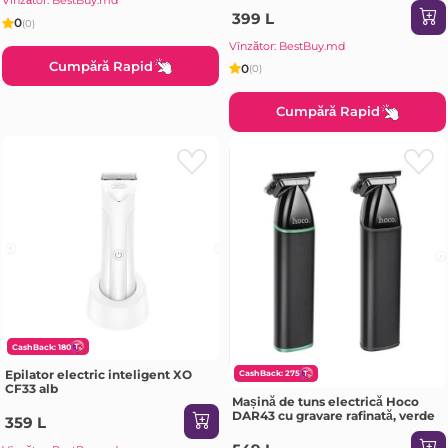
Vînzător: BestBuy.md
399 L
0
(0)
Vînzător: BestBuy.md
Cumpără Rapid
0
(0)
Cumpără Rapid
CashBack: 180
Epilator electric inteligent XO
CashBack: 275
CF33 alb
Mașină de tuns electrică Hoco
DAR43 cu gravare rafinată, verde
359 L