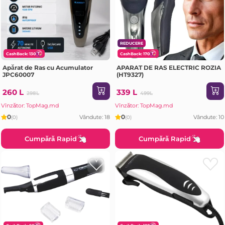
REDUCERE
CashBack: 130
CashBack: 170
Apărat de Ras cu Acumulator
APARAT DE RAS ELECTRIC ROZIA
JPC60007
(HT9327)
260 L
339 L
298L
499L
Vînzător: TopMag.md
Vînzător: TopMag.md
0
0
Vândute: 18
Vândute: 10
(0)
(0)
Cumpără Rapid
Cumpără Rapid