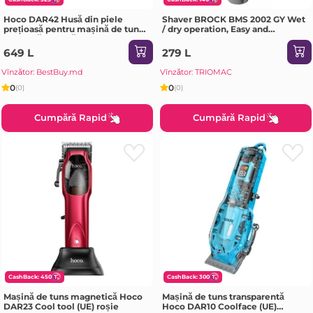
Hoco DAR42 Husă din piele
Shaver BROCK BMS 2002 GY Wet
prețioasă pentru mașină de tuns
/ dry operation, Easy and
electrică, neagră
convenient in use, Rechargeable
battery, Charging time: 90
649 L
279 L
minutes, Operating time: 60
minutes,
Vînzător: BestBuy.md
Vînzător: TRIOMAC
0
0
(0)
(0)
Cumpără Rapid
Cumpără Rapid
CashBack: 450
CashBack: 300
Mașină de tuns magnetică Hoco
Mașină de tuns transparentă
DAR23 Cool tool (UE) roșie
Hoco DAR10 Coolface (UE)