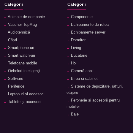
Categorii
Categorii
Animale de companie
Componente
Vaucher TopMag
Echipamente de rețea
Audiotehnică
Echipamente server
Căști
Dormitor
Smartphone-uri
Living
Smart watch-uri
Bucătărie
Telefoane mobile
Hol
Ochelari inteligenți
Cameră copii
Software
Birou și cabinet
Periferice
Sisteme de depozitare, rafturi,
etajere
Laptopuri și accesorii
Feronerie și accesorii pentru
Tablete și accesorii
mobilier
Baie