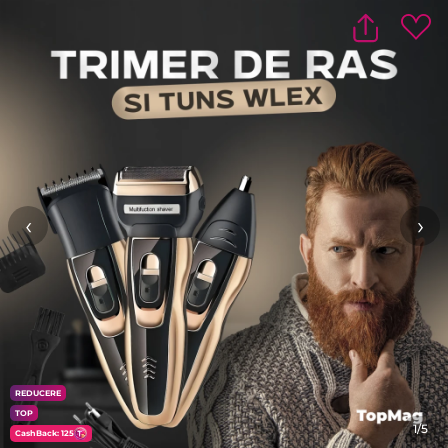
‹
›
REDUCERE
TOP
1/5
CashBack: 125