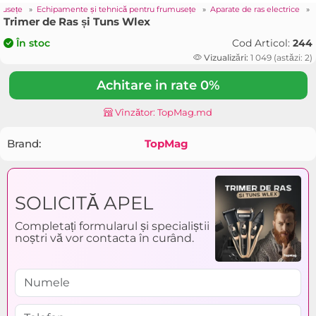
musețe
»
Echipamente și tehnică pentru frumusețe
»
Aparate de ras electrice
»
Trimer de Ras și Tuns Wlex
Cod Articol:
244
În stoc
Vizualizări:
1 049 (astăzi: 2)
Achitare in rate 0%
Vînzător: TopMag.md
Brand:
TopMag
SOLICITĂ APEL
Completați formularul și specialiștii
noștri vă vor contacta în curând.