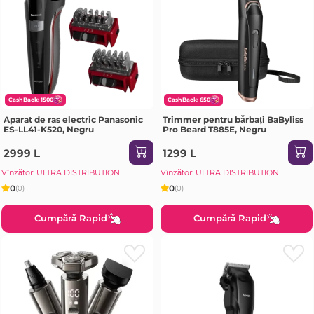
CashBack: 1500
CashBack: 650
Aparat de ras electric Panasonic
Trimmer pentru bărbați BaByliss
ES-LL41-K520, Negru
Pro Beard T885E, Negru
2999 L
1299 L
Vînzător: ULTRA DISTRIBUTION
Vînzător: ULTRA DISTRIBUTION
0
0
(0)
(0)
Cumpără Rapid
Cumpără Rapid