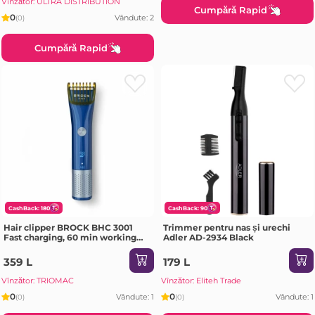
Vînzător: ULTRA DISTRIBUTION
Cumpără Rapid
0
Vândute: 2
(0)
Cumpără Rapid
CashBack: 180
CashBack: 90
Hair clipper BROCK BHC 3001
Trimmer pentru nas și urechi
Fast charging, 60 min working
Adler AD-2934 Black
time, LED display, The adjustible
cutting comb, 2 cutting combs: 1-
359 L
179 L
15.5mm and 16-30.5mm, IP
Vînzător: TRIOMAC
Vînzător: Eliteh Trade
0
0
Vândute: 1
Vândute: 1
(0)
(0)