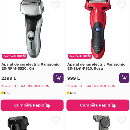
CashBack: 1200
CashBack: 500
Aparat de ras electric Panasonic
Aparat de ras electric Panasonic
ES-RF41-S520 , Gri
ES-SL41-R520, Roșu
2399 L
999 L
Vînzător: ULTRA DISTRIBUTION
Vînzător: ULTRA DISTRIBUTION
0
0
(0)
(0)
Cumpără Rapid
Cumpără Rapid