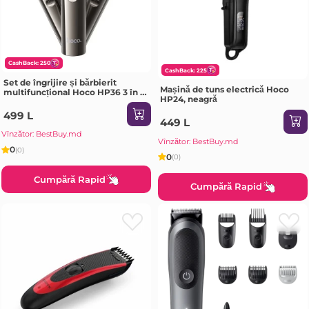
CashBack: 250
CashBack: 225
Set de îngrijire și bărbierit
Mașină de tuns electrică Hoco
multifuncțional Hoco HP36 3 în 1,
HP24, neagră
gri metalic
499 L
449 L
Vînzător: BestBuy.md
Vînzător: BestBuy.md
0
(0)
0
(0)
Cumpără Rapid
Cumpără Rapid