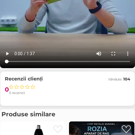
Recenzii clienți
104
Vândute:
0
0 recenzii
Produse similare