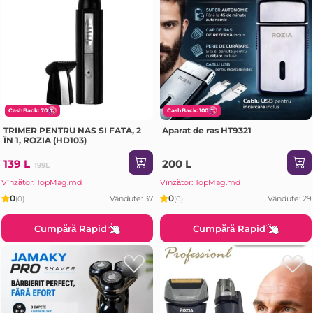
CashBack: 70
CashBack: 100
TRIMER PENTRU NAS SI FATA, 2
Aparat de ras HT9321
ÎN 1, ROZIA (HD103)
139 L
200 L
199L
Vînzător: TopMag.md
Vînzător: TopMag.md
0
0
Vândute: 37
Vândute: 29
(0)
(0)
Cumpără Rapid
Cumpără Rapid