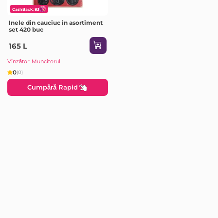
CashBack: 83
Inele din cauciuc in asortiment
set 420 buc
165 L
Vînzător: Muncitorul
0
(0)
Cumpără Rapid