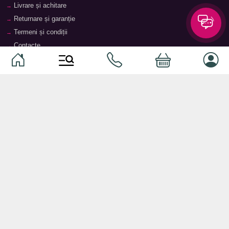
Livrare și achitare
Returnare și garanție
Termeni și condiții
Contacte
Magazine
Categorii
Categorii
Animale de companie
Componente
Vaucher TopMag
Echipamente de rețea
Audiotehnică
Echipamente server
Căști
Dormitor
Smartphone-uri
Living
Smart watch-uri
Bucătărie
Telefoane mobile
Hol
Ochelari inteligenți
Cameră copii
Software
Birou și cabinet
Periferice
Sisteme de depozitare, rafturi,