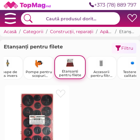
+373 (78) 889 797
Acasă
Categorii
Construcții, reparații
Apă și canalizare
Etanșanți pentru filete
Etanșanți pentru filete
Filtru
Etanșanți
upape de
Pompe pentru
Accesorii
Testere d
pentru filete
ens invers
scopuri
pentru filtre
calitate ș
speciale
de apă
duritate 
apei