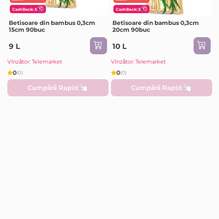
CashBack: 5
CashBack: 5
Betisoare din bambus 0,3cm
Betisoare din bambus 0,3cm
15cm 90buc
20cm 90buc
9 L
10 L
Vînzător: Telemarket
Vînzător: Telemarket
0
0
(0)
(0)
Cumpără Rapid
Cumpără Rapid