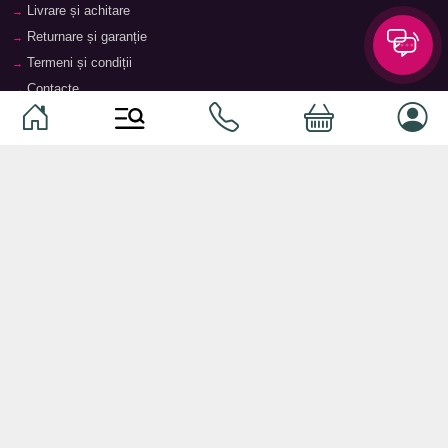
Livrare și achitare
Returnare și garanție
Termeni și condiții
Contacte
Magazine
Categorii
Categorii
Animale de companie
Componente
Vaucher TopMag
Echipamente de rețea
Audiotehnică
Echipamente server
Căști
Dormitor
Smartphone-uri
Living
Smart watch-uri
Bucătărie
Telefoane mobile
Hol
Ochelari inteligenți
Cameră copii
Software
Birou și cabinet
Periferice
Sisteme de depozitare, rafturi,