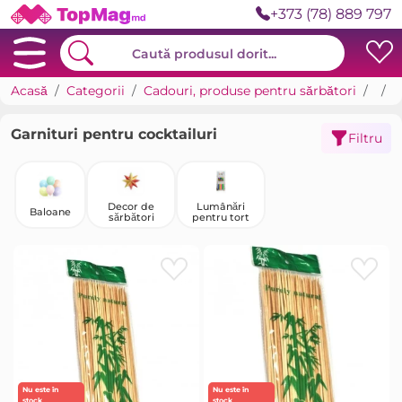
+373 (78) 889 797
Acasă
Categorii
Cadouri, produse pentru sărbători
Deco
G
Garnituri pentru cocktailuri
Filtru
Decor de
Lumânări
Baloane
sărbători
pentru tort
Nu este în
Nu este în
stock
stock