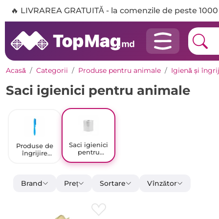
🔥 LIVRAREA GRATUITĂ - la comenzile de peste 1000 
Acasă
Categorii
Produse pentru animale
Igienă și îngr
Saci igienici pentru animale
Saci igienici
Produse de
pentru
îngrijire
animale
pentru
animale de
companie
Brand
Preț
Sortare
Vînzător