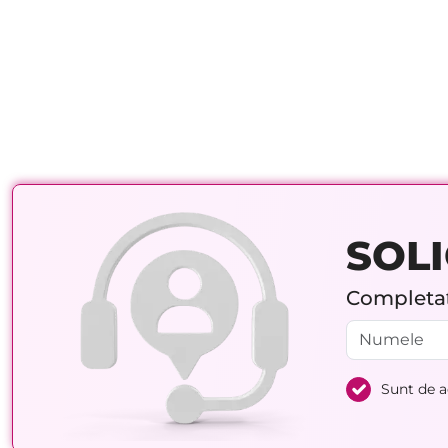
SOLI
Completați
Sunt de 