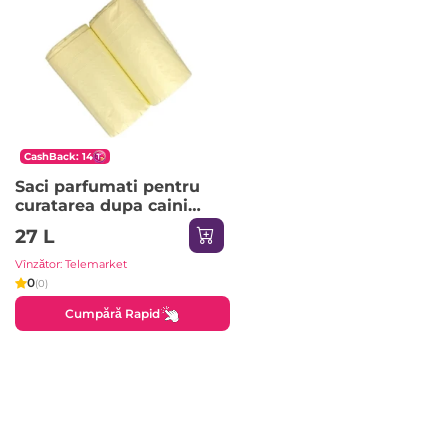
CashBack: 14
Saci parfumati pentru
curatarea dupa caini
Happy Animal, 30 buc
27 L
Vînzător: Telemarket
0
(0)
Cumpără Rapid