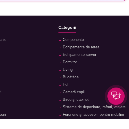
Categorii
anie
Componente
Echipamente de rețea
Echipamente server
Dormitor
Living
Bucătărie
Hol
i
Cameră copii
Birou și cabinet
Sisteme de depozitare, rafturi, etajere
orii
Feronerie și accesorii pentru mobilier
ii
Baie