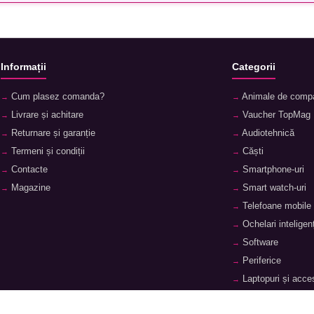
Informații
Categorii
Cum plasez comanda?
Animale de comp
Livrare și achitare
Vaucher TopMag
Returnare și garanție
Audiotehnică
Termeni și condiții
Căști
Contacte
Smartphone-uri
Magazine
Smart watch-uri
Telefoane mobile
Ochelari inteligenț
Software
Periferice
Laptopuri și acces
Tablete și accesor