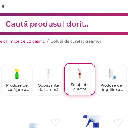
lei
e chimice de uz casnic
Soluții de curățat geamuri
Soluții de
Produse de
Odorizante
Produse de
curățat
curățare a
de cameră
îngrijire a
geamuri
podelelor și
electrocasnic
pereților
elor