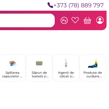
+373 (78) 889 797
Ру
Spălarea
Săpun de
Agenți de
Produse de
capsulelor și
toaletă și
călcat și
curățare
a plăcilor
lichid
antistatici
pentru
calculatoare