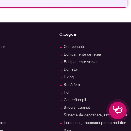
Categorii
anie
Componente
Echipamente de rețea
Echipamente server
Dormitor
Living
Bucătărie
Hol
i
Cameră copii
Birou și cabinet
Sisteme de depozitare, rafturi, etajere
orii
Feronerie și accesorii pentru mobilier
ii
Baie