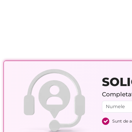
SOLI
Completați
Sunt de 