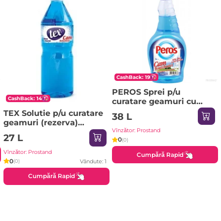
CashBack: 19
PEROS Sprei p/u
CashBack: 14
curatare geamuri cu
pulverizator 750ml
TEX Solutie p/u curatare
38 L
geamuri (rezerva)
Vînzător: Prostand
1000ml
27 L
0
(0)
Vînzător: Prostand
Cumpără Rapid
0
Vândute: 1
(0)
Cumpără Rapid