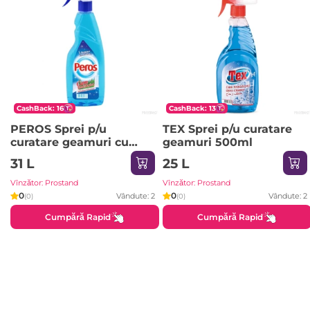
CashBack: 16
CashBack: 13
PEROS Sprei p/u
TEX Sprei p/u curatare
curatare geamuri cu
geamuri 500ml
pulverizator 500ml
31 L
25 L
Vînzător: Prostand
Vînzător: Prostand
0
0
Vândute: 2
Vândute: 2
(0)
(0)
Cumpără Rapid
Cumpără Rapid