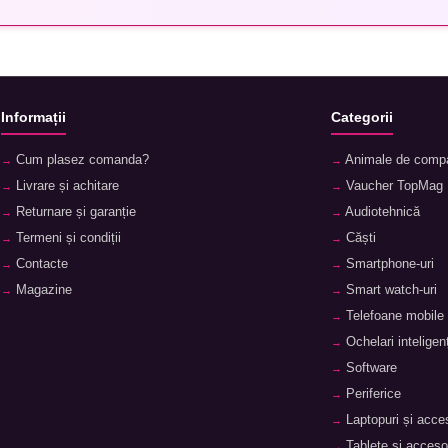
Informații
Categorii
Cum plasez comanda?
Animale de comp
Livrare și achitare
Vaucher TopMag
Returnare și garanție
Audiotehnică
Termeni și condiții
Căști
Contacte
Smartphone-uri
Magazine
Smart watch-uri
Telefoane mobile
Ochelari inteligenț
Software
Periferice
Laptopuri și acces
Tablete și accesor