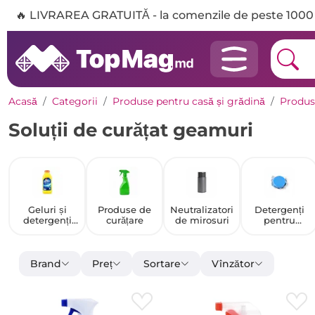
🔥 LIVRAREA GRATUITĂ - la comenzile de peste 1000 
Acasă
Categorii
Produse pentru casă și grădină
Produs
Soluții de curățat geamuri
Geluri și
Produse de
Neutralizatori
Detergenți
detergenți
curățare
de mirosuri
pentru
lichizi pentru
mașina de
spălat
spălat vase
Brand
Preț
Sortare
Vînzător