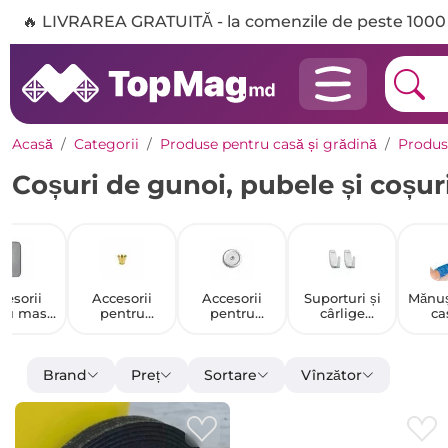
🔥 LIVRAREA GRATUITĂ - la comenzile de peste 1000 
Acasă
Categorii
Produse pentru casă și grădină
Produs
Coșuri de gunoi, pubele și coșur
cesorii
Accesorii
Accesorii
Suporturi și
Mănuș
tru masa
pentru
pentru
cârlige
ca
 călcat
brichete
îndepărtarea
pentru baie
scamelor
Brand
Preț
Sortare
Vînzător