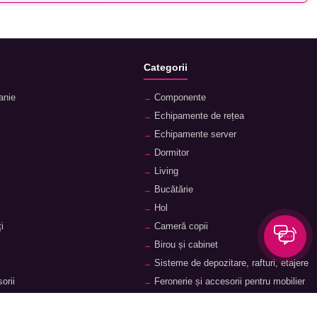
Categorii
anie
Componente
Echipamente de rețea
Echipamente server
Dormitor
Living
Bucătărie
Hol
i
Cameră copii
Birou și cabinet
Sisteme de depozitare, rafturi, etajere
orii
Feronerie și accesorii pentru mobilier
ii
Baie