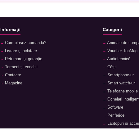
Informații
Categorii
Cum plasez comanda?
Animale de comp
Livrare și achitare
Vaucher TopMag
Returnare și garanție
Audiotehnică
Termeni și condiții
Căști
Contacte
Smartphone-uri
Magazine
Smart watch-uri
Telefoane mobile
Ochelari inteligenț
Software
Periferice
Laptopuri și acces
Tablete și accesor