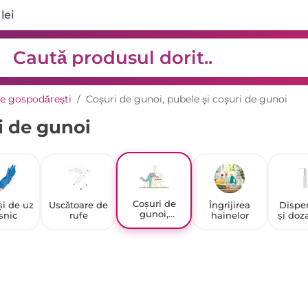
lei
e gospodărești
Coșuri de gunoi, pubele și coșuri de gunoi
i de gunoi
Coșuri de
i de uz
Uscătoare de
Îngrijirea
Dispe
gunoi,
snic
rufe
hainelor
și doz
pubele și
coșuri de
gunoi