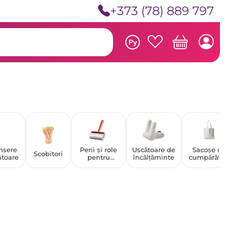
+373 (78) 889 797
Ру
nsere
Perii și role
Uscătoare de
Sacoșe d
Scobitori
atoare
pentru
încălțăminte
cumpărătu
curățarea
hainelor