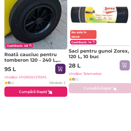
Nu este în
stock
CashBack: 14
CashBack: 48
Saci pentru gunoi Zorex,
Roată cauciuc pentru
120 L, 10 buc
tomberon 120 - 240 L,
28 L
Germania
95 L
Vînzător: Telemarket
Vînzător: HYDROSYSTEMS
0
(0)
0
Vândute: 2
(0)
Cumpără Rapid
Cumpără Rapid